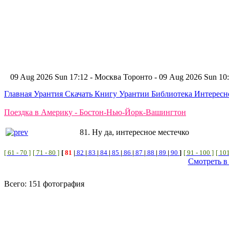
09 Aug 2026 Sun 17:12 - Москва
Торонто - 09 Aug 2026 Sun 1
Главная
Урантия
Скачать Книгу Урантии
Библиотека Интерес
Поездка в Америку - Бостон-Нью-Йорк-Вашингтон
81. Ну да, интересное местечко
[ 61 - 70 ]
[ 71 - 80 ]
[
81
|
82
|
83
|
84
|
85
|
86
|
87
|
88
|
89
|
90
]
[ 91 - 100 ]
[ 101
Смотреть в
Всего: 151 фотография