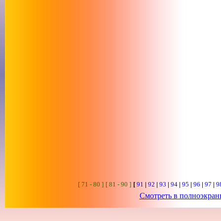
[ 71 - 80 ]
[ 81 - 90 ]
[
91
|
92
|
93
|
94
|
95
|
96
|
97
|
9
Смотреть в полноэкра