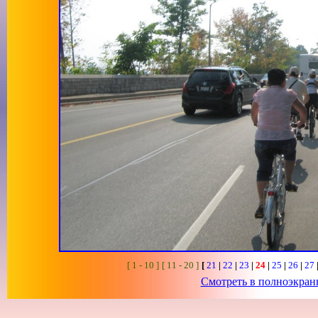
[ 1 - 10 ]
[ 11 - 20 ]
[
21
|
22
|
23
|
24
|
25
|
26
|
27
Смотреть в полноэкра