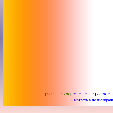
[ 1 - 10 ]
[ 11 - 20 ]
[
21
|
22
|
23
|
24
|
25
|
26
|
27
Смотреть в полноэкра