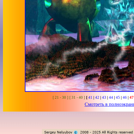
[ 21 - 30 ]
[ 31 - 40 ]
[
41
|
42
|
43
|
44
|
45
|
46
|
4
Смотреть в полноэкра