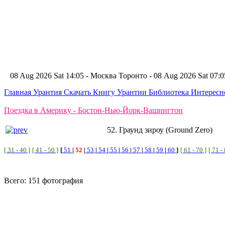
08 Aug 2026 Sat 14:05 - Москва
Торонто - 08 Aug 2026 Sat 07
Главная
Урантия
Скачать Книгу Урантии
Библиотека Интерес
Поездка в Америку - Бостон-Нью-Йорк-Вашингтон
52. Граунд зироу (Ground Zero)
[ 31 - 40 ]
[ 41 - 50 ]
[
51
|
52
|
53
|
54
|
55
|
56
|
57
|
58
|
59
|
60
]
[ 61 - 70 ]
[ 71 -
Всего: 151 фотография