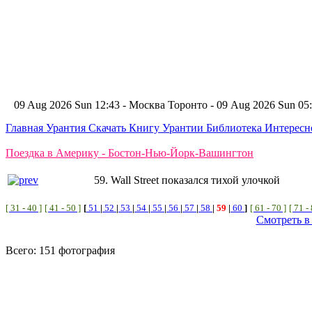
09 Aug 2026 Sun 12:43 - Москва
Торонто - 09 Aug 2026 Sun 0
Главная
Урантия
Скачать Книгу Урантии
Библиотека Интерес
Поездка в Америку - Бостон-Нью-Йорк-Вашингтон
59. Wall Street показался тихой улочкой
[ 31 - 40 ]
[ 41 - 50 ]
[
51
|
52
|
53
|
54
|
55
|
56
|
57
|
58
|
59
|
60
]
[ 61 - 70 ]
[ 71 -
Смотреть в
Всего: 151 фотография