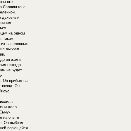
ены его
в Салвингтоне,
еленной.
е духовный
принял
ться
цем на одном
я. Таким
гих населенных
аил выбрал
ии,
где он жил в
аил никогда
едь не будет
ак
. Он прибыл на
 назад. Он
Иисус,
ихаила
изни дало
Сыну-
е на опыте
е. Он выбрал
ашей борющейся