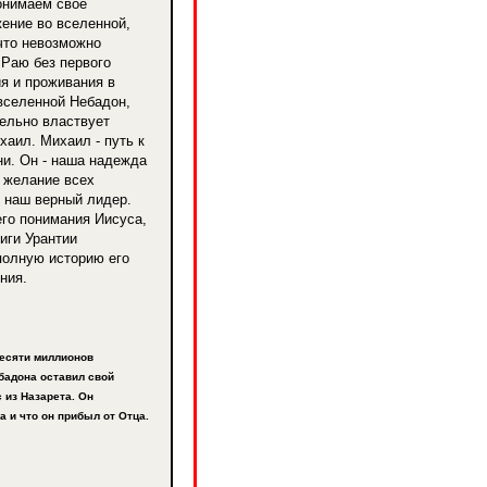
онимаем свое
ение во вселенной,
что невозможно
 Раю без первого
я и проживания в
вселенной Небадон,
дельно властвует
хаил. Михаил - путь к
ни. Он - наша надежда
, желание всех
и наш верный лидер.
го понимания Иисуса,
иги Урантии
полную историю его
ния.
десяти миллионов
бадона оставил свой
 из Назарета. Он
а и что он прибыл от Отца.