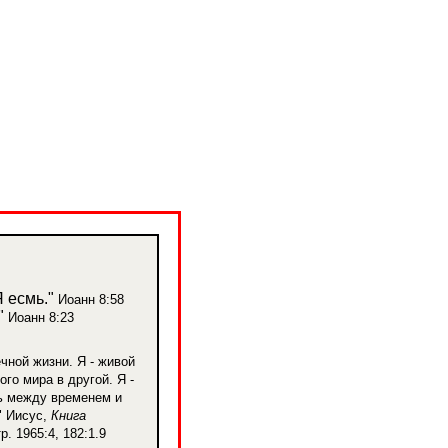
 есмь."
Иоанн 8:58
"
Иоанн 8:23
ечной жизни. Я - живой
ого мира в другой. Я -
ь между временем и
" Иисус,
Книга
р. 1965:4, 182:1.9