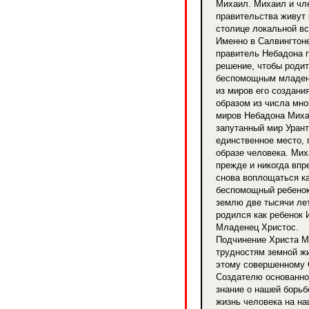
Михаил. Михаил и чл
правительства живут 
столице локальной вс
Именно в Салвингтон
правитель Небадона 
решение, чтобы роди
беспомощным младен
из миров его создани
образом из числа мно
миров Небадона Мих
запутанный мир Урант
единственное место, 
образе человека. Мих
прежде и никогда впр
снова воплощаться к
беспомощный ребенок
землю две тысячи лет
родился как ребенок 
Младенец Христос.
Подчинение Христа М
трудностям земной ж
этому совершенному 
Создателю основанно
знание о нашей борьб
жизнь человека на н