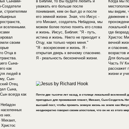
иых Сынами-
в Библии, то Вы будете любить и
Когда мы п
ы-Создатели
уважать его больше после
местополож
и, строителями
понимания, кем он был до и после
мы видим, 
обширных
его земной жизни. Зная, что Иисус -
движение к
ространств,
это Михаил, создатель Небадона, мы
прохождени
и вселенными.
можем более полно понять его слова
локальной 
есами
и жизнь. Иисус, Библия: "Я - путь,
где безраз
гировал
истина и жизнь. Никто не приходит к
Христос Ми
земли своим
Отцу, как только через меня."
вечной жиз
торые
"Я - воскресение и жизнь. Я -
и спасение
го Отца в
открытая дверь к вечному спасению.
возрастов 
транства.
Я - реальность бесконечной жизни.
Для больше
шего Сына-
Часть IV Кн
его как
расскажет 
Для людей в
жизни и уче
му, Сын-
ский Отец.
идел Сына,
 Сын всегда как
Почти две тысячи лет назад, в столице локальной вселенной 
пригодных для проживания планет, Михаил, Сын-Создатель Не
 Небадон
высший пост, чтобы прожить земную жизнь на земле как Иисус
а населенных
неоднократно говорил своим апостолам, что он не из этого мир
из них.
- Михаил,
 Христос