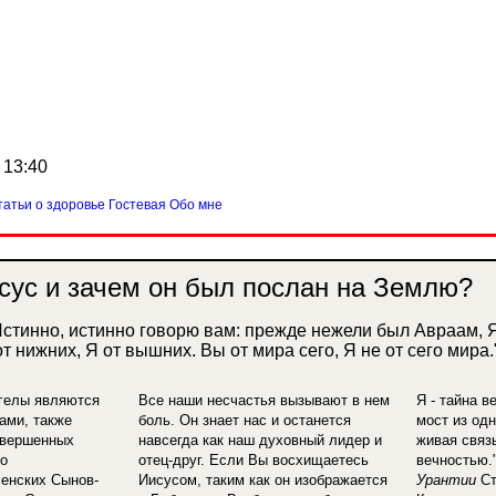
t 13:40
татьи о здоровье
Гостевая
Обо мне
исус и зачем он был послан на Землю?
Истинно, истинно говорю вам: прежде нежели был Авраам, Я
т нижних, Я от вышних. Вы от мира сего, Я не от сего мира.
нгелы являются
Все наши несчастья вызывают в нем
Я - тайна в
ами, также
боль. Он знает нас и останется
мост из одн
овершенных
навсегда как наш духовный лидер и
живая связ
о
отец-друг. Если Вы восхищаетесь
вечностью.
енских Сынов-
Иисусом, таким как он изображается
Урантии
Ст