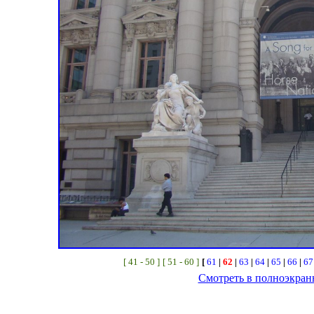
[ 41 - 50 ]
[ 51 - 60 ]
[
61
|
62
|
63
|
64
|
65
|
66
|
6
Смотреть в полноэкра