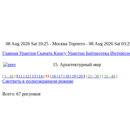
08 Aug 2026 Sat 10:25 - Москва
Торонто - 08 Aug 2026 Sat 03
Главная
Урантия
Скачать Книгу Урантии
Библиотека Интерес
15. Архитектурный мир
[ 1 - 10 ]
[
11
|
12
|
13
|
14
|
15
|
16
|
17
|
18
|
19
|
20
]
[ 21 - 30 ]
[ 31 - 40 ]
Смотреть в полноэкранном режиме
Всего: 67 рисунков