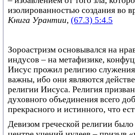
– избавлением от того зла, которо
изолированностью создания во вр
Книга Урантии
,
(67.3) 5:4.5
Зороастризм основывался на нра
индусов – на метафизике, конфуц
Иисус прожил религию служения.
важны, ибо они являются дейст
религии Иисуса. Религия призван
духовного объединения всего доб
прекрасного и истинного, что ест
Девизом греческой религии было 
центре учений иудеев – призыв «