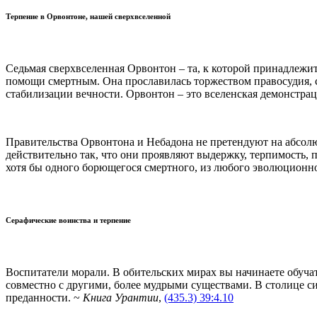
Терпение в Орвонтоне, нашей сверхвселенной
Седьмая сверхвселенная Орвонтон – та, к которой принадлежи
помощи смертным. Она прославилась торжеством правосудия, 
стабилизации вечности. Орвонтон – это вселенская демонстра
Правительства Орвонтона и Небадона не претендуют на абсолю
действительно так, что они проявляют выдержку, терпимость, 
хотя бы одного борющегося смертного, из любого эволюционно
Серафические воинства и терпение
Воспитатели морали. В обительских мирах вы начинаете обуча
совместно с другими, более мудрыми существами. В столице с
преданности. ~
Книга Урантии
,
(435.3) 39:4.10