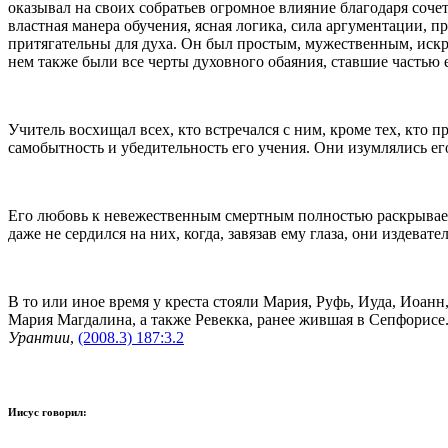
оказывал на своих собратьев огромное влияние благодаря сочет
властная манера обучения, ясная логика, сила аргументации, 
притягательны для духа. Он был простым, мужественным, искр
нем также были все черты духовного обаяния, ставшие частью е
Учитель восхищал всех, кто встречался с ним, кроме тех, кто
самобытность и убедительность его учения. Они изумлялись е
Его любовь к невежественным смертным полностью раскрываетс
даже не сердился на них, когда, завязав ему глаза, они издеват
В то или иное время у креста стояли Мария, Руфь, Иуда, Иоан
Мария Магдалина, а также Ревекка, ранее жившая в Сепфорисе.
Урантии
,
(2008.3) 187:3.2
Иисус говорил: