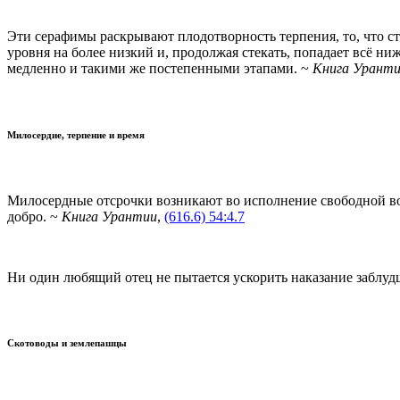
Эти серафимы раскрывают плодотворность терпения, то, что ст
уровня на более низкий и, продолжая стекать, попадает всё ни
медленно и такими же постепенными этапами. ~
Книга Урант
Милосердие, терпение и время
Милосердные отсрочки возникают во исполнение свободной во
добро. ~
Книга Урантии
,
(616.6) 54:4.7
Ни один любящий отец не пытается ускорить наказание заблудш
Скотоводы и землепашцы