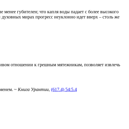
е менее губителен; что капля воды падает с более высокого
и духовных мирах прогресс неуклонно идет вверх – столь же
ливом отношении к грешным мятежникам, позволяет извлечь
еменем. ~
Книга Урантии
,
(617.4) 54:5.4