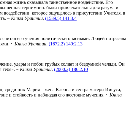
домная жизнь оказывала таинственное воздействие. Его
озвышенная терпимость были привлекательны для разума и
 воздействии, которое ощущалось в присутствии Учителя, в
сть. ~
Книга Урантии
,
(1589.5) 141:3.4
то считал его учения политически опасными. Людей потрясала
лями. ~
Книга Урантии
,
(1672.2) 149:2.13
ение, удары и побои грубых солдат и бездумной челяди. Он
л тебя». ~
Книга Урантии
,
(2000.2) 186:2.10
н, среди них Мария – жена Клеопа и сестра матери Иисуса,
твие и стойкость и наблюдая его жестокие мучения. ~
Книга