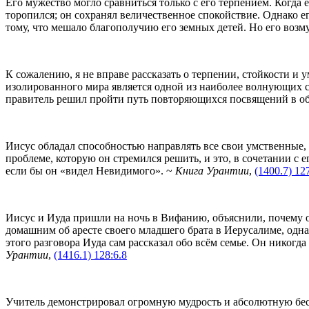
Его мужество могло сравниться только с его терпением. Когда
торопился; он сохранял величественное спокойствие. Однако е
тому, что мешало благополучию его земных детей. Но его воз
К сожалению, я не вправе рассказать о терпении, стойкости и
изолированного мира является одной из наиболее волнующих с
правитель решил пройти путь повторяющихся посвящений в об
Иисус обладал способностью направлять все свои умственные,
проблеме, которую он стремился решить, и это, в сочетании с
если бы он «видел Невидимого». ~
Книга Урантии
,
(1400.7) 12
Иисус и Иуда пришли на ночь в Вифанию, объяснили, почему он
домашним об аресте своего младшего брата в Иерусалиме, одна
этого разговора Иуда сам рассказал обо всём семье. Он никогд
Урантии
,
(1416.1) 128:6.8
Учитель демонстрировал огромную мудрость и абсолютную бесп