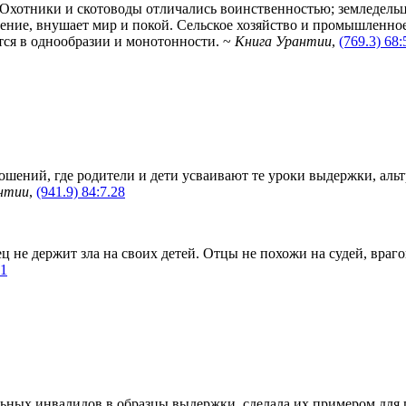
 Охотники и скотоводы отличались воинственностью; земледель
пение, внушает мир и покой. Сельское хозяйство и промышленное
тся в однообразии и монотонности. ~
Книга Урантии
,
(769.3) 68:
ошений, где родители и дети усваивают те уроки выдержки, альт
нтии
,
(941.9) 84:7.28
 не держит зла на своих детей. Отцы не похожи на судей, враг
11
ьных инвалидов в образцы выдержки, сделала их примером для 