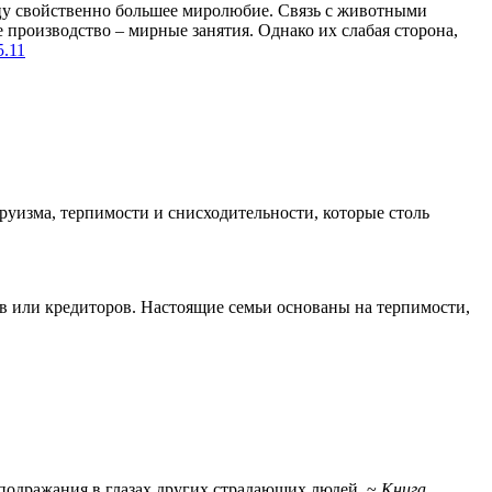
цу свойственно большее миролюбие. Связь с животными
 производство – мирные занятия. Однако их слабая сторона,
5.11
руизма, терпимости и снисходительности, которые столь
ов или кредиторов. Настоящие семьи основаны на терпимости,
подражания в глазах других страдающих людей. ~
Книга