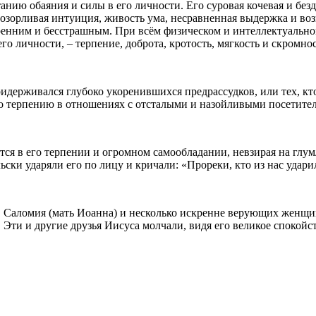
анию обаяния и силы в его личности. Его суровая кочевая и без
прозорливая интуиция, живость ума, несравненная выдержка и в
енним и бесстрашным. При всём физическом и интеллектуальном
го личности, – терпение, доброта, кротость, мягкость и скромно
 придерживался глубоко укоренившихся предрассудков, или тех, к
го терпению в отношениях с отсталыми и назойливыми посетите
я в его терпении и огромном самообладании, невзирая на глумл
ельски ударяли его по лицу и кричали: «Прореки, кто из нас удари
н, Саломия (мать Иоанна) и несколько искренне верующих женщи
 Эти и другие друзья Иисуса молчали, видя его великое спокойс