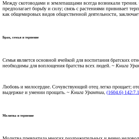
Между скотоводами и землепашцами всегда возникали трения.
предполагает борьбу и силу; связь с растениями прививает тер
как общемировых видов общественной деятельности, заключае
Брак, семья и терпение
Семья является основной ячейкой для воспитания братских отн
необходимы для воплощения братства всех людей. ~
Книга Ура
Любовь и милосердие. Сочувствующий отец легко прощает; отец
выдержке и умении прощать. ~
Книга Урантии
,
(1604.6) 142:7.
Молитва и терпение
Молитва превратила многих раздражительных и вечно недовол