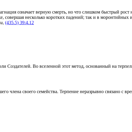
агнация означает верную смерть, но что слишком быстрый рост н
же, совершая несколько коротких падений; так и в моронтийных 
ии
,
(435.5) 39:4.12
ли Создателей. Во вселенной этот метод, основанный на терпе
его члена своего семейства. Терпение неразрывно связано с вр