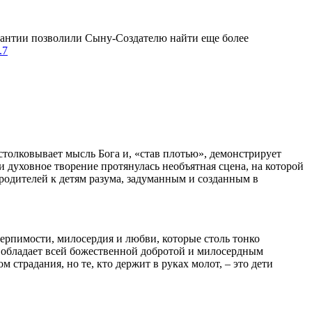
 Урантии позволили Сыну-Создателю найти еще более
.7
столковывает мысль Бога и, «став плотью», демонстрирует
 духовное творение протянулась необъятная сцена, на которой
одителей к детям разума, задуманным и созданным в
ерпимости, милосердия и любви, которые столь тонко
х обладает всей божественной добротой и милосердным
традания, но те, кто держит в руках молот, – это дети