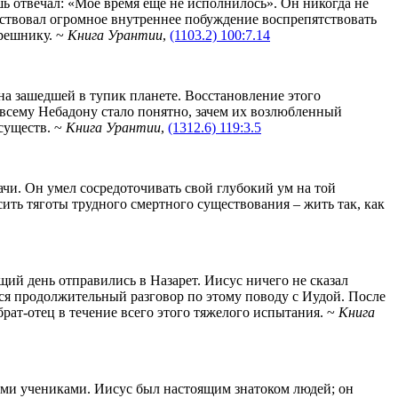
шь отвечал: «Мое время еще не исполнилось». Он никогда не
увствовал огромное внутреннее побуждение воспрепятствовать
грешнику. ~
Книга Урантии
,
(1103.2) 100:7.14
на зашедшей в тупик планете. Восстановление этого
 всему Небадону стало понятно, зачем их возлюбленный
существ. ~
Книга Урантии
,
(1312.6) 119:3.5
чи. Он умел сосредоточивать свой глубокий ум на той
ить тяготы трудного смертного существования – жить так, как
ий день отправились в Назарет. Иисус ничего не сказал
лся продолжительный разговор по этому поводу с Иудой. После
брат-отец в течение всего этого тяжелого испытания. ~
Книга
еми учениками. Иисус был настоящим знатоком людей; он