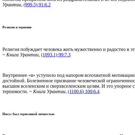
Урантии
,
(999.5) 91:6.2
Религия и терпение
Религия побуждает человека жить мужественно и радостно в эт
~
Книга Урантии
,
(1093.1) 99:7.3
Внутреннее «я» уступило под напором всеохватной мотиваци
достойной. Болезненное признание человеческой ограниченнос
высшим вселенским и сверхвселенским целям. И это упорное с
терпимости. ~
Книга Урантии
,
(1100.6) 100:6.4
Иисус был терпеливой личностью