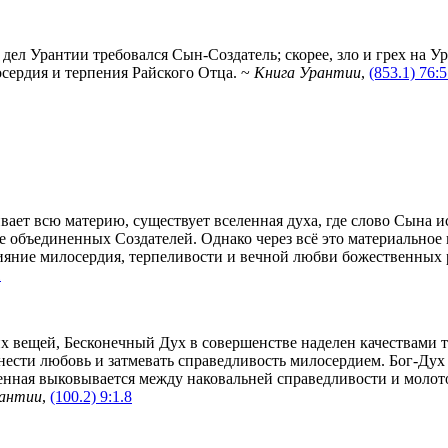
х дел Урантии требовался Сын-Создатель; скорее, зло и грех на
сердия и терпения Райского Отца. ~
Книга Урантии
,
(853.1) 76:5
вает всю материю, существует вселенная духа, где слово Сына и
объединенных Создателей. Однако через всё это материальное и
яние милосердия, терпеливости и вечной любви божественных р
1
 вещей, Бесконечный Дух в совершенстве наделен качествами т
нести любовь и затмевать справедливость милосердием. Бог-Ду
ная выковывается между наковальней справедливости и молотом с
рантии
,
(100.2) 9:1.8