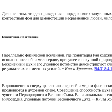
Дело не в том, что для приведения в порядок своих запутанны
контрастный фон для демонстрации несравненной любви, мило
Бесконечный Дух и терпение
Параллельно физической вселенной, где гравитация Рая удержи
исполненное любви милосердие, присущее совокупной природе 
Бесконечный Дух и его духовное потомство демонстрируют сли
результате их совместных усилий. ~
Книга Урантии
,
(94.3) 8:4.
В дополнение к сверхуправлению энергией и миром физических
проявляются в духовной опеке. Совершенна способность Духа 
чувством Первородного и Вечного Сына. Ваша локальная вселен
милосердия, духовные потомки Бесконечного Духа. ~
Книга У