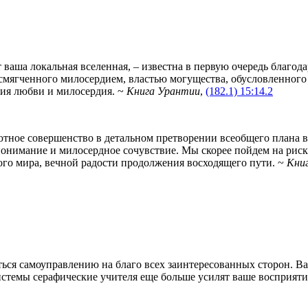
т ваша локальная вселенная, – известна в первую очередь благ
смягченного милосердием, властью могущества, обусловленного
ция любви и милосердия. ~
Книга Урантии
,
(182.1) 15:14.2
тное совершенство в детальном претворении всеобщего плана в
понимание и милосердное сочувствие. Мы скорее пойдем на риск
го мира, вечной радости продолжения восходящего пути. ~
Кни
ться самоуправлению на благо всех заинтересованных сторон. В
истемы серафические учителя еще больше усилят ваше восприяти