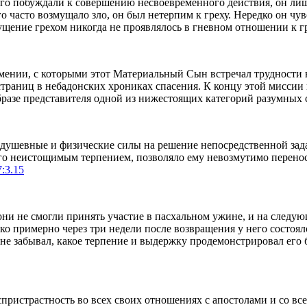
 его побуждали к совершению несвоевременного действия, он ли
го часто возмущало зло, он был нетерпим к греху. Нередко он ч
мущение грехом никогда не проявлялось в гневном отношении к 
 умении, с которыми этот Материальный Сын встречал трудности 
траниц в небадонских хрониках спасения. К концу этой миссии
разе представителя одной из нижестоящих категорий разумных 
 душевные и физические силы на решение непосредственной зада
 его неистощимым терпением, позволяло ему невозмутимо перенос
7:3.15
и не смогли принять участие в пасхальном ужине, и на следующ
ко примерно через три недели после возвращения у него состоя
а не забывал, какое терпение и выдержку продемонстрировал его 
ристрастность во всех своих отношениях с апостолами и со вс