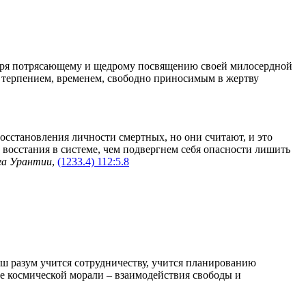
одаря потрясающему и щедрому посвящению своей милосердной
 терпением, временем, свободно приносимым в жертву
осстановления личности смертных, но они считают, и это
 восстания в системе, чем подвергнем себя опасности лишить
га Урантии
,
(1233.4) 112:5.8
аш разум учится сотрудничеству, учится планированию
е космической морали – взаимодействия свободы и