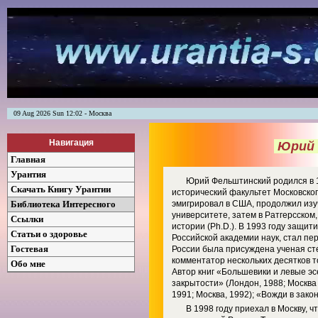
09 Aug 2026 Sun 12:02 - Москва
Навигация
Юрий 
Главная
Урантия
Юрий Фельштинский родился в 19
Скачать Книгу Урантии
исторический факультет Московского
Библиотека Интересного
эмигрировал в США, продолжил изу
университете, затем в Ратгерсском
Ссылки
истории (Ph.D.). В 1993 году защи
Статьи о здоровье
Российской академии наук, стал п
Гостевая
России была присуждена ученая сте
комментатор нескольких десятков т
Обо мне
Автор книг «Большевики и левые эс
закрытости» (Лондон, 1988; Москв
1991; Москва, 1992); «Вожди в закон
В 1998 году приехал в Москву, 