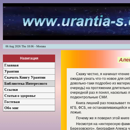
06 Aug 2026 Thu 18:06 - Москва
Навигация
Але
Главная
Урантия
Скажу честно, я начинал чтение
Скачать Книгу Урантии
ожидая узнать что-то новое для себ
Библиотека Интересного
довольно-таки подробно из матери
очередь) на протяжении длительног
Ссылки
очередной раз я понял, насколько 
Статьи о здоровье
подконтрольные СМИ.
Гостевая
Книга лишний раз показывает п
Обо мне
КГБ, ФСБ, не останавливающейся н
ложью.
Почему же я поверил этой книге
Несмотря на «интересную фами
Березовского», биография Алекса ч