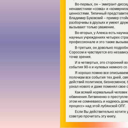
Во-первых, он – эмигрант-диссид
ненавистники «совка» и «коммуниз
ценностями. Типичный представите
Владимир Буковский – пример стойк
разборчивы в друзьях и умеют дружи
вызывают только уважение.
Во-вторых, у Алекса есть научн
научных учреждениях четырех стран
профессионале и это также вызывае
В-третьих, он довольно подроб
Соросом и чувствуется его независ
точке зрения.
И в четвертых, это сторонний вз
события 90-х и нулевых немного со 
Я хорошо помню все описываемые
полочкам все события тех дней, св
действий политиков, бизнесменов, б
узнал нового и даже поменял свое 
Как всякий нормальный человек
обвинения Литвиненко о преступле
этом не сомневаюсь и надеюсь дожи
процесс» над этой лубянской ОПГ.
Если Вы действительно хотите 
советую прочитать эту книгу.