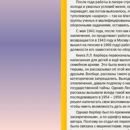
После года работы в лагере стро
холода и ужасных условий жизни, 
переводят, как потом выяснилось, п
туполевскую «шарагу» – так на бл
группы ученых и квалифицированны
оборонными заданиями, оставаясь
С мая 1941 года, после того ка
заключения, он продолжает работать
возвращается в 1943 году в Москву 
вышел на пенсию в 1968 году) работ
должности его заместителя по обо
Книга Л.Л. Кербера первоначаль
написанная для детей и ещё малол
семейном архиве. Это была книга п
тюрьмы, он рассказывал об этой ж
друзьям. Вообще, рассказы такого 
категорически запрещались. Выхо
злоключения, давали подписку о не
государственной тайны. Однако Ле
рассказы вызывали всегда такой жи
последовавшего в 1954 – 1956 гг. в
решил напечатать свои воспоминани
чтобы иметь возможность дать их по
Однако Кербер был по‑прежнему,
засекреченным», а по шрифту маши
автора. Поэтому он отдал её переп
была связана с машинистками, пе