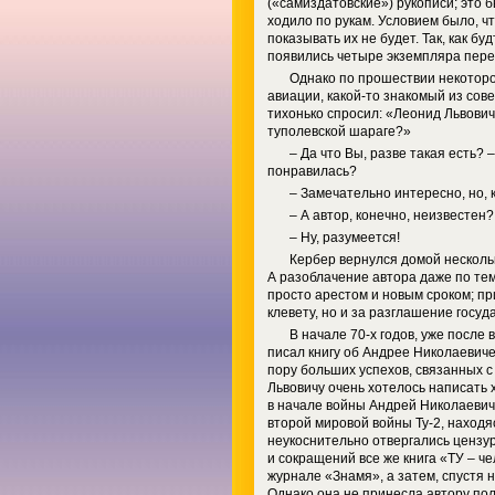
(«самиздатовские») рукописи; это бы
ходило по рукам. Условием было, ч
показывать их не будет. Так, как бу
появились четыре экземпляра пере
Однако по прошествии некоторо
авиации, какой‑то знакомый из сове
тихонько спросил: «Леонид Львович
туполевской шараге?»
– Да что Вы, разве такая есть? 
понравилась?
– Замечательно интересно, но, 
– А автор, конечно, неизвестен?
– Ну, разумеется!
Кербер вернулся домой несколь
А разоблачение автора даже по тем
просто арестом и новым сроком; пр
клевету, но и за разглашение госу
В начале 70‑х годов, уже после
писал книгу об Андрее Николаевиче
пору больших успехов, связанных с
Львовичу очень хотелось написать х
в начале войны Андрей Николаеви
второй мировой войны Ту‑2, находя
неукоснительно отвергались цензу
и сокращений все же книга «ТУ – ч
журнале «Знамя», а затем, спустя н
Однако она не принесла автору полн