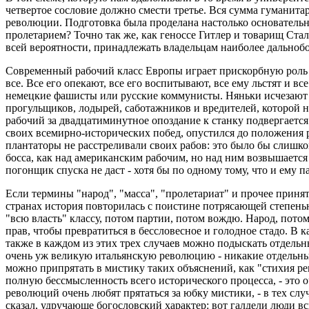
четвертое сословие должно смести третье. Вся сумма гуманитар
революции. Подготовка была проделана настолько основательно 
пролетарием? Точно так же, как геноссе Гитлер и товарищ Стал
всей вероятности, принадлежать владельцам наиболее дальнобо
Современный рабочий класс Европы играет прискорбную роль тог
все. Все его опекают, все его воспитывают, все ему льстят и вс
немецкие фашисты или русские коммунисты. Няньки исчезают -
прогульщиков, лодырей, саботажников и вредителей, которой ну
рабочий за двадцатиминутное опоздание к станку подвергается
своих всемирно-исторических побед, опустился до положения р
плантаторы не расстреливали своих рабов: это было бы слишком
босса, как над американским рабочим, но над ним возвышает
погонщик спуска не даст - хотя бы по одному тому, что и ему п
Если термины "народ", "масса", "пролетариат" и прочее принят
странах история повторилась с поистине потрясающей степенью 
"всю власть" классу, потом партии, потом вождю. Народ, потом
прав, чтобы превратиться в бессловесное и голодное стадо. В 
также в каждом из этих трех случаев можно подыскать отдельн
очень уж великую итальянскую революцию - никакие отдельные
можно припрятать в мистику таких объяснений, как "стихия р
полную бессмысленность всего исторического процесса, - эт
революций очень любят прятаться за юбку мистики, - в тех слу
сказал, удручающе богословский характер: вот галдели люди 