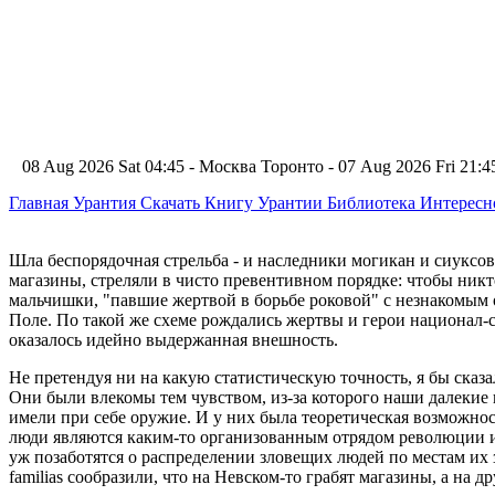
08 Aug 2026 Sat 04:45 - Москва
Торонто - 07 Aug 2026 Fri 21
Главная
Урантия
Скачать Книгу Урантии
Библиотека Интерес
Шла беспорядочная стрельба - и наследники могикан и сиуксо
магазины, стреляли в чисто превентивном порядке: чтобы никт
мальчишки, "павшие жертвой в борьбе роковой" с незнакомым 
Поле. По такой же схеме рождались жертвы и герои национал-с
оказалось идейно выдержанная внешность.
Не претендуя ни на какую статистическую точность, я бы сказал
Они были влекомы тем чувством, из-за которого наши далекие п
имели при себе оружие. И у них была теоретическая возможност
люди являются каким-то организованным отрядом революции и, 
уж позаботятся о распределении зловещих людей по местам их за
familias сообразили, что на Невском-то грабят магазины, а на д