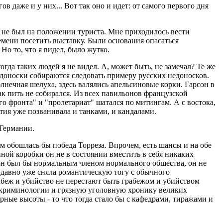
в даже и у них... Вот так оно и идет: от самого первого дня
Я не был на положении туриста. Мне приходилось вести
мени посетить выставку. Были основания опасаться
Но то, что я видел, было жутко.
гда таких людей я не видел. А, может быть, не замечал? Те же
недоноски собираются следовать примеру русских недоносков.
олнечная шелуха, здесь валялись апельсиновые корки. Гарсон в
икак пить не собирался. Из всех павильонов французской
го фронта" и "пролетариат" шатался по митингам. А с востока,
тия уже позванивала и танками, и кандалами.
 Германии.
ем обошлась бы победа Торреза. Впрочем, есть шансы и на обе
пной коробки он не в состоянии вместить в себя никаких
 он был бы нормальным членом нормального общества, он не
давно уже сняла романтическую тогу с обычного
абеж и убийство не перестают быть грабежом и убийством
ия криминологии и грязную уголовную хронику великих
рные высоты - то что тогда стало бы с кафедрами, тиражами и