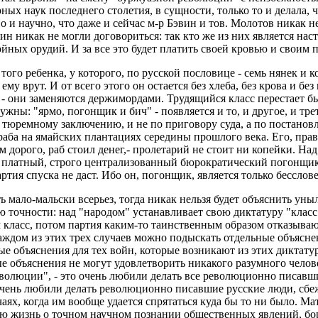
ных наук последнего столетия, в сущности, только то и делала,
и научно, что даже и сейчас м-р Бэвин и тов. Молотов никак не
ин никак не могли договориться: так кто же из них является на
йных орудий. И за все это будет платить своей кровью и своим 
о ребенка, у которого, по русской пословице - семь нянек и ко
е ему врут. И от всего этого он остается без хлеба, без крова и 
 они заменяются держимордами. Трудящийся класс перестает бы
жны: "ярмо, погонщик и бич" - появляется и то, и другое, и тре
 тюремному заключению, и не по приговору суда, а по постанов
аба на ямайских плантациях середины прошлого века. Его, прав
 дорого, раб стоил денег,- пролетарий не стоит ни копейки. Над
ся платный, строго централизованный бюрократический погонщи
артия спуска не даст. Ибо он, погонщик, является только бессло
ь мало-мальски всерьез, тогда никак нельзя будет объяснить ун
точности: над "народом" устанавливает свою диктатуру "класс",
 класс, потом партия каким-то таинственным образом отказывают
каждом из этих трех случаев можно подыскать отдельные объясне
ые объяснения для тех войн, которые возникают из этих диктату
 объяснения не могут удовлетворить никакого разумного челов
еволюции", - это очень любили делать все революционно писавш
о очень любили делать революционно писавшие русские люди, с
чаях, когда им вообще удается спрятаться куда бы то ни было. М
всю жизнь о точном научном познании общественных явлений, б