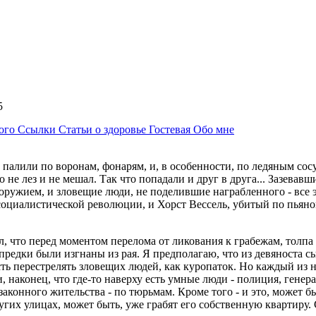
:45
ного
Ссылки
Статьи о здоровье
Гостевая
Обо мне
в палили по воронам, фонарям, и, в особенности, по ледяным с
о не лез и не мешал. Так что попадали и друг в друга... Зазев
оружием, и зловещие люди, не поделившие награбленного - все 
оциалистической революции, и Хорст Вессель, убитый по пьяному
, что перед моментом перелома от ликования к грабежам, толпа п
редки были изгнаны из рая. Я предполагаю, что из девяноста сы
ь перестрелять зловещих людей, как куропаток. Но каждый из на
наконец, что где-то наверху есть умные люди - полиция, генера
конного жительства - по тюрьмам. Кроме того - и это, может быть
ругих улицах, может быть, уже грабят его собственную квартиру. 