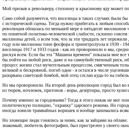
Мой призыв к револьверу, стихнину и крысиному яду может по
Само собой разумеется, что виселицы в таких случаях были бы 
с исторической сцены. Тогда нужно прибегать к любым способам
революция обошлась по меньшей мере в пятьдесят миллионов че
по понятной политико-человеческой слабости, склонно совсем 
миллионы детей, о всем том, что за эти тридцать лет пережил
году или миллионы тонн фосфора и тринитролуола в 1939 - 19
виселицы 1917 и 1933 годов - как их проворонили и мы, средн
рискуя всем. Если бы эта "Машина времени" показала мне все 
бы пойти на любой риск, даже и на самоубийственный риск, и
процесс жизни стал мучительным процессом, смягченным только
великой и бескровной, погиб один - я остался в числе уцелев
разорвана советской бомбой, мой отец сослан куда-то на гибел
Но мы проворонили. На второй день революции город был во в
из тюрем, ночлежек, притонов - воры, дезертиры, просто хулиг
Почему именно за городовыми? Тогда я этого никак не мог пон
политическую полицию, "охранку" царского режима. Но город
иногда ловили трамвайных воришек и вообще занимались всяки
Но зловещие люди гонялись за ними, как за зайцами на облаве.
знакомый, любитель фотографии, был пристрелен у своего окна