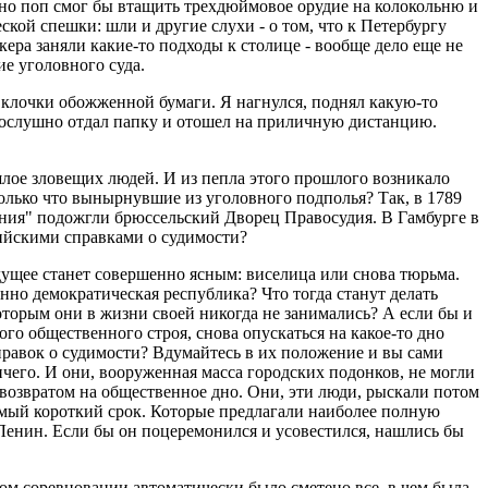
енно поп смог бы втащить трехдюймовое орудие на колокольню и
ской спешки: шли и другие слухи - о том, что к Петербургу
кера заняли какие-то подходы к столице - вообще дело еще не
е уголовного суда.
м клочки обожженной бумаги. Я нагнулся, поднял какую-то
Я послушно отдал папку и отошел на приличную дистанцию.
ошлое зловещих людей. И из пепла этого прошлого возникало
 только что вынырнувшие из уголовного подполья? Так, в 1789
ения" подожгли брюссельский Дворец Правосудия. В Гамбурге в
гийскими справками о судимости?
дущее станет совершенно ясным: виселица или снова тюрьма.
нно демократическая республика? Что тогда станут делать
торым они в жизни своей никогда не занимались? А если бы и
го общественного строя, снова опускаться на какое-то дно
справок о судимости? Вдумайтесь в их положение и вы сами
чего. И они, вооруженная масса городских подонков, не могли
 возвратом на общественное дно. Они, эти люди, рыскали потом
амый короткий срок. Которые предлагали наиболее полную
енин. Если бы он поцеремонился и усовестился, нашлись бы
ском соревновании автоматически было сметено все, в чем была