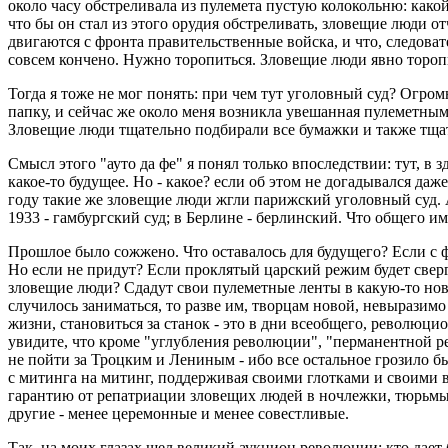
около часу обстреливала из пулемета пустую колокольню: како
что бы он стал из этого орудия обстреливать, зловещие люди от
двигаются с фронта правительственные войска, и что, следоват
совсем кончено. Нужно торопиться. Зловещие люди явно торопи
Тогда я тоже не мог понять: при чем тут уголовный суд? Огром
папку, и сейчас же около меня возникла увешанная пулеметным
Зловещие люди тщательно подбирали все бумажки и также тщат
Смысл этого "ауто да фе" я понял только впоследствии: тут, в
какое-то будущее. Но - какое? если об этом не догадывался да
году такие же зловещие люди жгли парижский уголовный суд. 
1933 - гамбургский суд; в Берлине - берлинский. Что общего 
Прошлое было сожжено. Что оставалось для будущего? Если с 
Но если не придут? Если проклятый царский режим будет сверг
зловещие люди? Сдадут свои пулеметные ленты в какую-то нов
случилось заниматься, то разве им, творцам новой, невыразимо
жизни, становиться за станок - это в дни всеобщего, революц
увидите, что кроме "углубления революции", "перманентной ре
не пойти за Троцким и Лениным - ибо все остальное грозило б
с митинга на митинг, поддерживая своими глотками и своими
гарантию от репатриации зловещих людей в ночлежки, тюрьмы
другие - менее церемонные и менее совестливые.
Так, на моих глазах шел великий аукцион революции: кто дает 