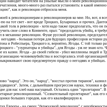
юции наводит читателей на унылые мысли о моей революционнос
печатления, много-много раз пытался установить: в какой именно
юцию", как и революция отбросила меня.
оей к революционерам и революционеров ко мне. Но, вот, я все-
 на тот свет - вот вроде Троцких, Бухариных и прочих. Дантон
акой толк в революции - хотя надо также предполагать, что он п
чить свое слово в Конвенте, орал: "председатель убийц, я требую
ал в механике революции. Фуше русской революции, председател
 и негодяях - большая потеря для будущих профессоров истории р
на и Робеспьера, Троцкого и, вероятно, Ягоды. С той только ра
роцкого - "узурпаторы и убийцы", для Ягоды - уж не знаю кто. 
ле их казни. Ягода - до своей гибели - убил миллионы людей и 
организацию человекоубийства и восторгались этой организацией,
ни выкрикивают свою предсмертную правду о негодяях и убийцах.
о "народ". Это он, "народ", "восстал против тиранов", казнил 
рудящиеся". Затем, с дальнейшим прогрессом науки, техники и ф
ющие для нас хлеб наш насущный. Остались одни "пролетарии". 
летариат революционный. "Сознательный пролетариат", как его н
донки больших городов, как его квалифицирую я.
етах Европы - на смену "буржуазной революции" с неизбежность