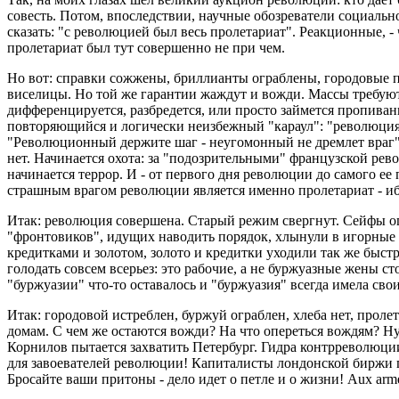
совесть. Потом, впоследствии, научные обозреватели социальн
сказать: "с революцией был весь пролетариат". Реакционные, -
пролетариат был тут совершенно не при чем.
Но вот: справки сожжены, бриллианты ограблены, городовые 
виселицы. Но той же гарантии жаждут и вожди. Массы требуют
дифференцируется, разбредется, или просто займется пропива
повторяющийся и логически неизбежный "караул": "революция в
"Революционный держите шаг - неугомонный не дремлет враг". 
нет. Начинается охота: за "подозрительными" французской рев
начинается террор. И - от первого дня революции до самого ее
страшным врагом революции является именно пролетариат - ибо 
Итак: революция совершена. Старый режим свергнут. Сейфы ог
"фронтовиков", идущих наводить порядок, хлынули в игорные д
кредитками и золотом, золото и кредитки уходили так же быст
голодать совсем всерьез: это рабочие, а не буржуазные жены с
"буржуазии" что-то оставалось и "буржуазия" всегда имела свои
Итак: городовой истреблен, буржуй ограблен, хлеба нет, проле
домам. С чем же остаются вожди? На что опереться вождям? Н
Корнилов пытается захватить Петербург. Гидра контрреволюции
для завоевателей революции! Капиталисты лондонской биржи 
Бросайте ваши притоны - дело идет о петле и о жизни! Aux arm