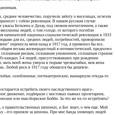
кционным.
, среднее человечество, поручили заботу о виселицах, исчезли
 принесет с собою революция. В нашем русском случае
 ужасы Бельзена и Дахау, под свежим впечатлением, а также
 миллионы людей, о том голоде, от которого погибли
 для начинателей национал-социалистической революции в 1933
людьми для их, средних людей, потребностей, проворонили
ни" перенесла меня назад в 1917 год, я применил бы все,
к в общем весьма жизнерадостный я оптимистический, предпочел
было сплошным риском, сплошным унижением, сплошным страхом:
! Из каждых 3-4 людей, присутствовавших при рождении
ы, мать моей жены умерла в тюрьме чрезвычайки, моя жена
аны. Любой риск в 1917 году обошелся бы дешевле.
лобые, озлобленные, питекантропские, вынырнули откуда-то
старается истребить своего наследственного врага -
ное движение, подбирали с мостовых пьяных пролетариев,
нские или нью-йоркские Бобби. За что же их-то истреблять?
, о правительственных шпионах, и Бог знает, о чем еще. Мой
ку - его приняли за шпиона. При мне банда зловещих людей