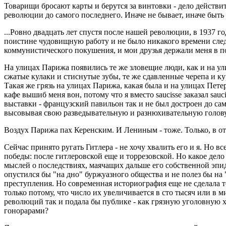
Товарищи бросают карты и берутся за винтовки - дело действите
революции до самого последнего. Иначе не бывает, иначе быть 
...Ровно двадцать лет спустя после нашей революции, в 1937 
поистине чудовищную работу и не было никакого времени след
коммунистического покушения, и мои друзья держали меня в пол
На улицах Парижа появились те же зловещие люди, как и на ули
сжатые кулаки и стиснутые зубы, те же сдавленные черепа и к
Такая же грязь на улицах Парижа, какая была и на улицах Петер
кафе вышиб меня вон, потому что я вместо saucisse заказал sau
выставки - французский павильон так и не был достроен до са
высовывая свою разведывательную и разнюхивательную голову и
Воздух Парижа пах Керенским. И Лениным - тоже. Только, в о
Сейчас принято ругать Гитлера - не хочу хвалить его и я. Но 
победы: после гитлеровской еще и торрезовской. Но какое дело
мыслей о последствиях, маячащих дальше его собственной эпи
опустился бы "на дно" буржуазного общества и не полез бы 
преступления. Но современная историография еще не сделала 
только потому, что число их увеличивается в сто тысяч или в
революций так и подала бы публике - как грязную уголовную хр
гонорарами?