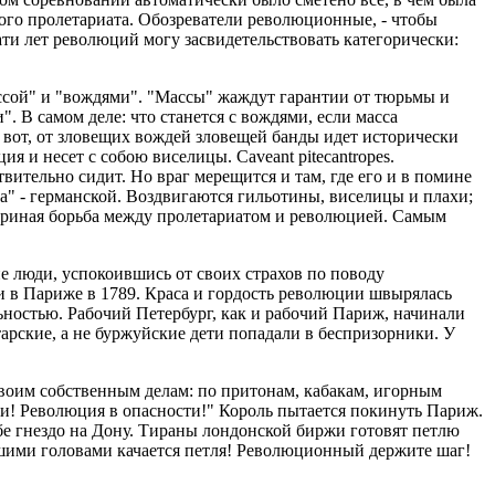
ного пролетариата. Обозреватели революционные, - чтобы
цати лет революций могу засвидетельствовать категорически:
ссой" и "вождями". "Массы" жаждут гарантии от тюрьмы и
 В самом деле: что станется с вождями, если масса
 вот, от зловещих вождей зловещей банды идет исторически
 и несет с собою виселицы. Caveant pitecantropes.
вительно сидит. Но враг мерещится и там, где его и в помине
а" - германской. Воздвигаются гильотины, виселицы и плахи;
 звериная борьба между пролетариатом и революцией. Самым
е люди, успокоившись от своих страхов по поводу
 и в Париже в 1789. Краса и гордость революции швырялась
ьностью. Рабочий Петербург, как и рабочий Париж, начинали
тарские, а не буржуйские дети попадали в беспризорники. У
 своим собственным делам: по притонам, кабакам, игорным
ти! Революция в опасности!" Король пытается покинуть Париж.
бе гнездо на Дону. Тираны лондонской биржи готовят петлю
шими головами качается петля! Революционный держите шаг!