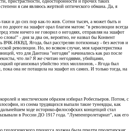
ти, пристрастности, односторонности и прочих таких
 степени я сам являюсь жертвой оптического обмана. Да, я
таки и до сих пор как-то жив. Сотни тысяч, а может быть и
 по дороге на эшафот орал благим матом: "в революции всегда
еред этим ничего не говорил о негодяях, отправляя на эшафот
 слова!" - дня за два он, вероятно, не назвал бы Конвент
ь ВЧК-НКВД, Ягода, был расстрелян потихоньку - без жестов и
усской революции. Но, во всяком случае, моя характеристика
зницей, что для Дантона "негодяи" начинались как раз после
Чекисты, что ли? Я же считаю негодяями, убийцами,
Троцкий организовал убийство этих миллионов, - Ягода был
 пока она не потащила на эшафот их самих. И только тогда, на
королей и мистическим образом избирал Робеспьеров. Потом, с
илософии, из сонма трудящихся выпали такие тунеядцы, как
В дальнейшем ходе историко-философских концепций стал
азывали в России ДО 1917 года. "Лумпенпролетариат", как его
ю геологического процесса должна была придти пролетарская: