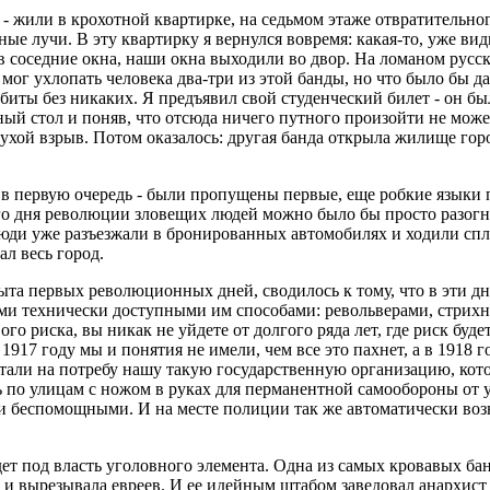
я - жили в крохотной квартирке, на седьмом этаже отвратительн
ые лучи. В эту квартирку я вернулся вовремя: какая-то, уже вид
ко в соседние окна, наши окна выходили во двор. На ломаном рус
 Я мог ухлопать человека два-три из этой банды, но что было бы
ебиты без никаких. Я предъявил свой студенческий билет - он б
ый стол и поняв, что отсюда ничего путного произойти не может,
глухой взрыв. Потом оказалось: другая банда открыла жилище гор
й в первую очередь - были пропущены первые, еще робкие язык
ого дня революции зловещих людей можно было бы просто разогн
люди уже разъезжали в бронированных автомобилях и ходили сп
л весь город.
ыта первых революционных дней, сводилось к тому, что в эти д
еми технически доступными им способами: револьверами, стрихни
го риска, вы никак не уйдете от долгого ряда лет, где риск буд
1917 году мы и понятия не имели, чем все это пахнет, а в 1918 
тали на потребу нашу такую государственную организацию, кото
по улицам с ножом в руках для перманентной самообороны от уг
и беспомощными. И на месте полиции так же автоматически воз
ет под власть уголовного элемента. Одна из самых кровавых ба
и вырезывала евреев. И ее идейным штабом заведовал анархист В