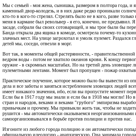
Мы с семьей - моя жена, сынишка, размером в полтора года, и 
каменный двор-колодезь, и в них даже редко проникали солнечн
кто-то в кого-то стрелял. Стрелять было не в кого, разве толь
меня в кармане был револьвер - я его, конечно, не предъявил.
засаде, собрали бы своих сотоварищей, и мы трое были бы пер
Банда открыла два ящика в комоде, осмотрела почему-то кухонн
злачных мест. На улице загрохотал и умолк пулемет. Раздался 
детей мы, соседи, отвезли в морг.
Вот так, в моменты общей растерянности, - правительственно
ведром воды - потом не хватило океанов крови. К концу перв
оружие - в скромных масштабах. Но на третий день зловещие 
пулеметными лентами. Момент был пропущен - пожар охватыва
Практическое поучение, которое можно было бы вывести из оп
дела и все заботы и заняться истреблением зловещих людей вс
имеет никакого значения, ибо, если вы пропустите момент перво
Если бы в 1917 году мы знали и если бы в 1918 мы могли! Но в 
стран и народов, веками и веками "грубого" эмпиризма вырабо
привычкам и прочему. Мы привыкли жить так, чтобы не ходить 
рушится - мы автоматически оказываемся неорганизованными 
самоорганизовывался в борьбе против полиции и против нас.
Изгоните из любого города полицию и он автоматически попад
официальную идеологию - анархическую. Она занимала города 