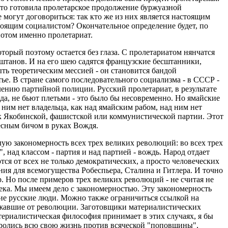
 что готовила пролетарское продолжение буржуазной
 могут договориться: так кто же из них является настоящим
стоящим социалистом? Окончательное определение будет, по
потом именно пролетариат.
торый поэтому остается без глаза. С пролетариатом нянчатся
без штанов. И на его шею садятся французские бесштанники,
ть теоретическим мессией - он становится бандой
тье. В стране самого последовательного социализма - в СССР -
лению партийной полиции. Русский пролетариат, в результате
да, не бьют плетьми - это было бы несовременно. Но ямайские
 ним нет владельца, как над ямайским рабом, над ним нет
к Якобинской, фашистской или коммунистической партии. Этот
весным бичом в руках Вождя.
ылую закономерность всех трех великих революций: во всех трех
 над классом - партия и над партией - вождь. Народ отдает
ся от всех не только демократических, а просто человеческих
ния для всемогущества Робеспьера, Сталина и Гитлера. И точно
р. Но после примеров трех великих революций - не считая не
ека. Мы имеем дело с закономерностью. Эту закономерность
ие русские люди. Можно также ограничиться ссылкой на
бежавшие от революции. Заготовщики материалистических
атериалистическая философия принимает в этих случаях, я бы
оролись всю свою жизнь против всяческой "поповщины",