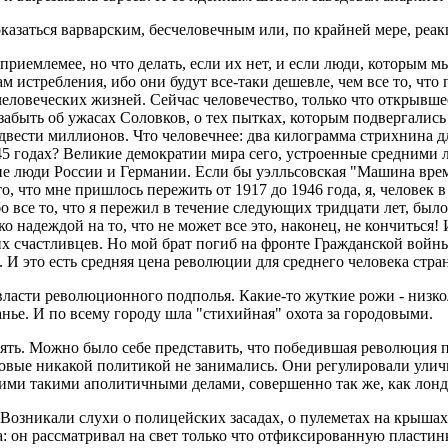
казаться варварским, бесчеловечным или, по крайней мере, реа
приемлемее, но что делать, если их нет, и если люди, которым мы
 истребления, ибо они будут все-таки дешевле, чем все то, что
ловеческих жизней. Сейчас человечество, только что открывшее
забыть об ужасах Соловков, о тех пытках, которым подвергались
и двести миллионов. Что человечнее: два килограмма стрихнина
45 годах? Великие демократии мира сего, устроенные средними 
ие люди России и Германии. Если бы уэлльсовская "Машина време
то, что мне пришлось пережить от 1917 до 1946 года, я, челове
бо все то, что я пережил в течение следующих тридцати лет, 
 надеждой на то, что не может все это, наконец, не кончиться
ших счастливцев. Но мой брат погиб на фронте Гражданской войн
ь. И это есть средняя цена революции для среднего человека стр
ласти революционного подполья. Какие-то жуткие рожи - низко
анье. И по всему городу шла "стихийная" охота за городовыми.
ять. Можно было себе представить, что победившая революция по
овые никакой политикой не занимались. Они регулировали улич
ми такими аполитичными делами, совершенно так же, как лондо
 Возникали слухи о полицейских засадах, о пулеметах на крышах
: он рассматривал на свет только что отфиксированную пластин