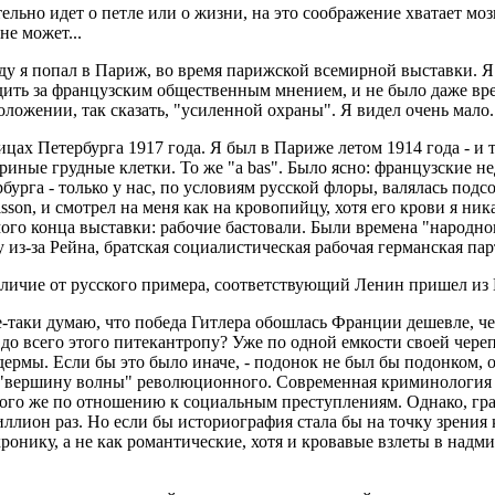
льно идет о петле или о жизни, на это соображение хватает мозго
не может...
году я попал в Париж, во время парижской всемирной выставки. 
ить за французским общественным мнением, и не было даже вре
ожении, так сказать, "усиленной охраны". Я видел очень мало. 
цах Петербурга 1917 года. Я был в Париже летом 1914 года - и то
уриные грудные клетки. То же "a bas". Было ясно: французские 
бурга - только у нас, по условиям русской флоры, валялась подс
cisson, и смотрел на меня как на кровопийцу, хотя его крови я н
мого конца выставки: рабочие бастовали. Были времена "народно
з-за Рейна, братская социалистическая рабочая германская пар
тличие от русского примера, соответствующий Ленин пришел из
все-таки думаю, что победа Гитлера обошлась Франции дешевле, ч
 до всего этого питекантропу? Уже по одной емкости своей чере
дермы. Если бы это было иначе, - подонок не был бы подонком,
на "вершину волны" революционного. Современная криминология 
того же по отношению к социальным преступлениям. Однако, гр
 миллион раз. Но если бы историография стала бы на точку зрен
онику, а не как романтические, хотя и кровавые взлеты в надми