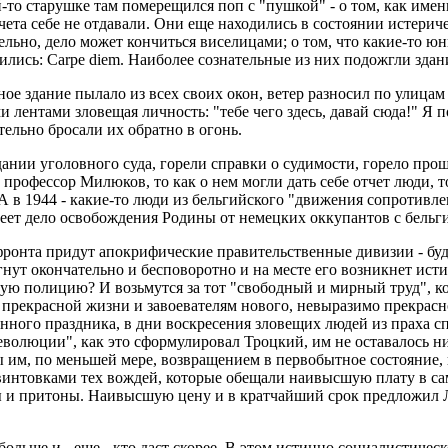
й-то старушке там померещился поп с "пушкой" - о том, как им
чета себе не отдавали. Они еще находились в состоянии истериче
ельно, дело может кончиться виселицами; о том, что какие-то юн
лись: Carpe diem. Наиболее сознательные из них подожгли здани
ное здание пылало из всех своих окон, ветер разносил по улица
и лентами зловещая личность: "тебе чего здесь, давай сюда!" 
ельно бросали их обратно в огонь.
 здании уголовного суда, горели справки о судимости, горело пр
же профессор Милюков, то как о нем могли дать себе отчет люди,
А в 1944 - какие-то люди из бельгийского "движения сопротивл
имеет дело освобождения Родины от немецких оккупантов с бель
фронта придут апокрифические правительственные дивизии - бу
нут окончательно и бесповоротно и на месте его возникнет исти
ую полицию? И возьмутся за тот "свободный и мирный труд", ко
 прекрасной жизни и завоевателям нового, невыразимо прекрасно
ионного праздника, в дни воскресения зловещих людей из праха 
волюции", как это сформулировал Троцкий, им не оставалось ни
ы им, по меньшей мере, возвращением в первобытное состояние,
 винтовками тех вождей, которые обещали наивысшую плату в с
 и притоны. Наивысшую цену и в кратчайший срок предложил Л
больше и - еще - кто даст скорее. В этом истинно социалистиче