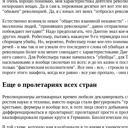
Я очень хорошо понимаю, моя характеристика деятелей револ
нехороших вещах. Да и сам я, переживая десятки лет вот эти в
"обижен" революцией. Да, я с юных лет моих "отбросил револ
Естественно возникло некое "общество взаимной ненависти" - м
миллионы людей, "принявших революцию", давно отправлены ею
побеждают негодяи!" Надо предполагать, что Дантон знал кое-к
других людей. Робеспьер, пытаясь накануне 9-го термидора полу
сборищем убийц. Но, вероятно, Робеспьер тоже кое-что поним
речей - и мы так и не узнали его последнего слова об убийцах
революции более или менее совпадает с характеристиками Данто
него самого. Для Робеспьера также начинались "убийцы", для Т
насильниками и вообще сволочью их всех: и до их казни и пос
только "фактическим исполнителем". Все они - все, - строили 
пороге этого эшафота, когда все равно - все уже пропало, - о
Еще о пролетариях всех стран
Революционеры антикварных времен любили декламировать слов
ростом науки и техники, вместо народа стали фигурировать "т
крестьяне, фермеры и вообще все, в поте лица своего добыва
дифференцироваться и пролетариат: пролетариат просто и про
квалифицировали правые круги в Германии. Биологические по
В той схеме, которую нам вдалбливали в то время в университ