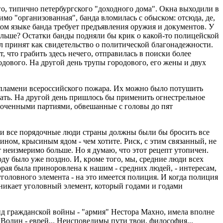
ого, типично петербургского "доходного дома". Окна выходили в
имо "организованная", банда вломилась с обыском: отсюда, де,
ском языке банда требует предъявления оружия и документов. У
 дальше? Остатки банды подняли бы крик о какой-то полицейской
ыл принят как свидетельство о политической благонадежности.
 что грабить здесь нечего, отправилась в поиски более
одового. На другой день трупы городового, его жены и двух
и пламени всероссийского пожара. Их можно было потушить
ать. На другой день пришлось бы применить огнестрельное
лоченными партиями, обвешанные с головы до пят
ни все порядочные люди страны должны были бы бросить все
ном, крысиным ядом - чем хотите. Риск, с этим связанный, не
ет неизмеримо больше. Но я думаю, что этот рецепт утопичен.
году было уже поздно. И, кроме того, мы, средние люди всех
рая была приноровлена к нашим - средних людей, - интересам,
оловного элемента - на это имеется полиция. И когда полиция
никает уголовный элемент, который годами и годами
нд гражданской войны - "армия" Нестора Махно, имела вполне
олин - еврей... Неисповедимы пути твои, философия...