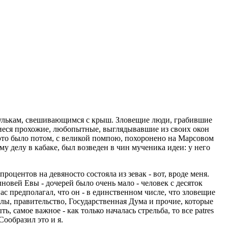
осулькам, свешивающимся с крыш. Зловещие люди, грабившие
авшиеся прохожие, любопытные, выглядывавшие из своих окон
это было потом, с великой помпою, похоронено на Марсовом
 делу в кабаке, был возведен в чин мученика идеи: у него
роцентов на девяносто состояла из зевак - вот, вроде меня.
новей Евы - дочерей было очень мало - человек с десяток
с предполагал, что он - в единственном числе, что зловещие
лы, правительство, Государственная Дума и прочие, которые
, самое важное - как только началась стрельба, то все patres
Сообразил это и я.