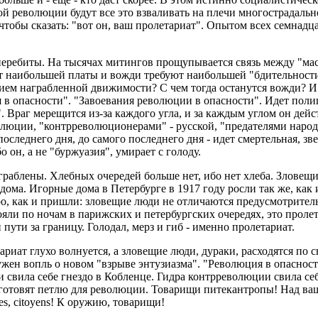
ой революции будут все это взваливать на плечи многострадаль
 чтобы сказать: "вот он, ваш пролетариат". Опытом всех семнад
перебиты. На тысячах митингов прощупывается связь между "ма
 наибольшей платы и вожди требуют наибольшей "бдительности".
нием награбленной движимости? С чем тогда останутся вожди? И
 опасности". "Завоевания революции в опасности". Идет полиция
Враг мерещится из-за каждого угла, и за каждым углом он дейст
олюции, "контрреволюционерами" - русской, "предателями народ
 последнего дня, до самого последнего дня - идет смертельная,
он, а не "буржуазия", умирает с голоду.
раблены. Хлебных очередей больше нет, ибо нет хлеба. Зловещи
ома. Игорные дома в Петербурге в 1917 году росли так же, как
ро, как и пришли: зловещие люди не отличаются предусмотрител
тояли по ночам в парижских и петербургских очередях, это проле
 пути за границу. Голодал, мерз и гиб - именно пролетариат.
тариат глухо волнуется, а зловещие люди, дураки, расходятся по
ужен вопль о новом "взрыве энтузиазма". "Революция в опаснос
 свила себе гнездо в Кобленце. Гидра контрреволюции свила се
готовят петлю для революции. Товарищи питекантропы! Над ва
es, citoyens! К оружию, товарищи!