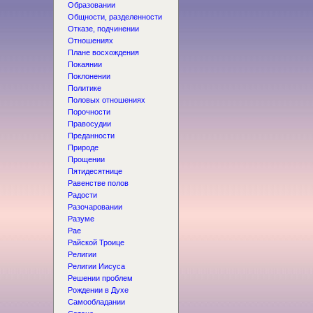
Образовании
Общности, разделенности
Отказе, подчинении
Отношениях
Плане восхождения
Покаянии
Поклонении
Политике
Половых отношениях
Порочности
Правосудии
Преданности
Природе
Прощении
Пятидесятнице
Равенстве полов
Радости
Разочаровании
Разуме
Рае
Райской Троице
Религии
Религии Иисуса
Решении проблем
Рождении в Духе
Самообладании