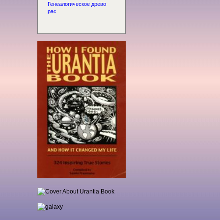
Генеалогическое древо
рас