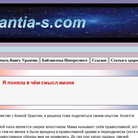
ачать Книгу Урантии
Библиотека Интересного
Ссылки
Статьи о здор
Я поняла в чём смысл жизни
мстве с Книгой Урантии, я решила тоже поделиться своим опытом. Хочется
Мой папа является скорее агностиком. Мама называет себя православной, хот
о тем не менее я была крещена в православной церкви и периодически (хотя 
равославные обряды мне не нравились. До сих пор запах ладана, свечей,