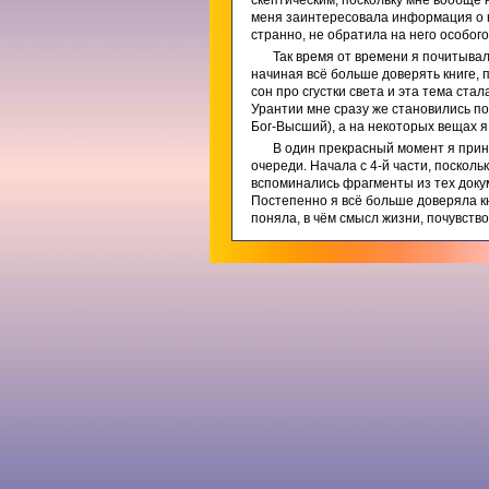
скептическим, поскольку мне вообще 
меня заинтересовала информация о кн
странно, не обратила на него особог
Так время от времени я почитыва
начиная всё больше доверять книге, 
сон про сгустки света и эта тема ст
Урантии мне сразу же становились по
Бог-Высший), а на некоторых вещах я 
В один прекрасный момент я прин
очереди. Начала с 4-й части, поскол
вспоминались фрагменты из тех докум
Постепенно я всё больше доверяла кн
поняла, в чём смысл жизни, почувство