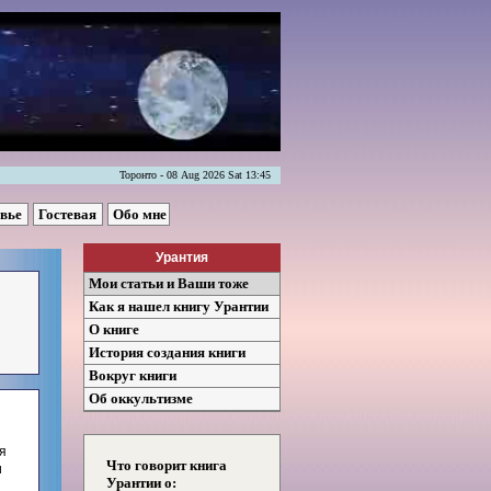
Торонто - 08 Aug 2026 Sat 13:45
овье
Гостевая
Обо мне
Урантия
Мои статьи и Ваши тоже
Как я нашел книгу Урантии
О книге
История создания книги
Вокруг книги
Об оккультизме
я
Что говорит книга
и
Урантии о: