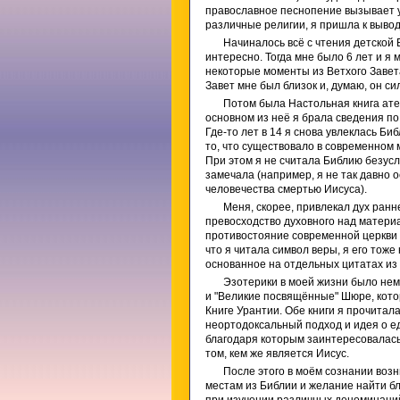
православное песнопение вызывает у 
различные религии, я пришла к вывод
Начиналось всё с чтения детской 
интересно. Тогда мне было 6 лет и я
некоторые моменты из Ветхого Завет
Завет мне был близок и, думаю, он си
Потом была Настольная книга атеи
основном из неё я брала сведения по
Где-то лет в 14 я снова увлеклась Би
то, что существовало в современном 
При этом я не считала Библию безус
замечала (например, я не так давно 
человечества смертью Иисуса).
Меня, скорее, привлекал дух ранн
превосходство духовного над матери
противостояние современной церкви 
что я читала символ веры, я его тож
основанное на отдельных цитатах из 
Эзотерики в моей жизни было нем
и "Великие посвящённые" Шюре, кото
Книге Урантии. Обе книги я прочитал
неортодоксальный подход и идея о ед
благодаря которым заинтересовалась 
том, кем же является Иисус.
После этого в моём сознании воз
местам из Библии и желание найти б