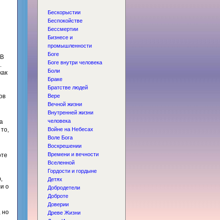
Бескорыстии
Беспокойстве
Бессмертии
Бизнесе и
й
промышленности
Боге
 В
Боге внутри человека
.
Боли
как
Браке
Братстве людей
ов
Вере
Вечной жизни
Внутренней жизни
человека
а
то,
Войне на Небесах
Воле Бога
Воскрешении
Времени и вечности
оте
Вселенной
Гордости и гордыне
,
Детях
и о
Добродетели
Доброте
Доверии
 но
Древе Жизни