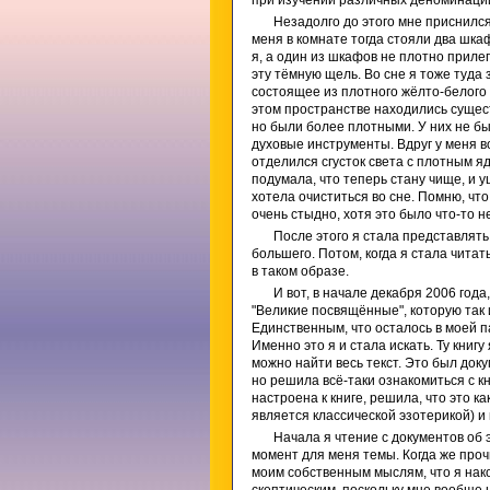
при изучении различных деноминаций 
Незадолго до этого мне приснилс
меня в комнате тогда стояли два шкаф
я, а один из шкафов не плотно приле
эту тёмную щель. Во сне я тоже туда
состоящее из плотного жёлто-белого с
этом пространстве находились существ
но были более плотными. У них не был
духовые инструменты. Вдруг у меня во
отделился сгусток света с плотным я
подумала, что теперь стану чище, и у
хотела очиститься во сне. Помню, что
очень стыдно, хотя это было что-то 
После этого я стала представлять 
большего. Потом, когда я стала чит
в таком образе.
И вот, в начале декабря 2006 года
"Великие посвящённые", которую так 
Единственным, что осталось в моей п
Именно это я и стала искать. Ту книгу
можно найти весь текст. Это был доку
но решила всё-таки ознакомиться с к
настроена к книге, решила, что это к
является классической эзотерикой) и
Начала я чтение с документов об
момент для меня темы. Когда же проч
моим собственным мыслям, что я нако