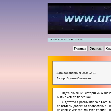
08 Aug 2026 Sat 20:45 - Москва
Главная
Урантия
Ск
Дата добавления: 2009-02-21
Автор: Элоиза Славенюк
Вдохновившись историями о знако
быть в чём-то полезной...
С детства я размышляла о Боге. 
её взгляды далеки от православия. Н
не слишком часто) мы туда ходили. П