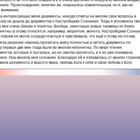
непросто во что-либо поверить и я очень критично отношусь ко многим вещам,
иге. Происхождение, конечно же, показалось сомнительным, но я, как ни
о внимания.
ла интересующие меня документы, находя ответы на многие свои вопросы и
пока не дошла до документов о Настройщике Сознания. Тогда я вспомнила св
ала мне очень близка и понятна. Вообще, некоторые новые термины из Книги
нятны (к этому относятся, например, моронтия, монота, Настройщики Сознан
совсем не могла сосредоточиться и чувствовала, что ещё к этому не готова.
яла решение наконец прочитать книгу полностью и читать документы по
ьку первые две мне тогда были во многом непонятны. По мере чтения
ентов, которые я пыталась, но не смогла прочитать, и я их уже понимала.
иге. Она меняла моё сознание. Благодаря ей я избавилась от многих страхов
вала разумность и красоту мира, любовь Бога к себе и свою любовь к Богу.