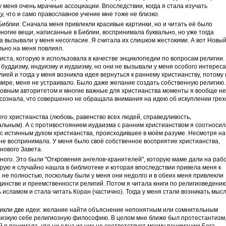
меня очень мрачные ассоциации. Впоследствии, когда я стала изучать
у, что и само православное учение мне тоже не близко.
Библии. Сначала меня привлекли красивые картинки, но и читать её было
 многие вещи, написанные в Библии, воспринимала буквально, но уже тогда
а вызывали у меня несогласие. Я считала их слишком жестокими. А вот Новы
льно на меня повлиял.
ста, которую я использовала в качестве энциклопедии по вопросам религии.
 буддизму, индуизму и иудаизму, но они не вызывали у меня особого интереса
блией и тогда у меня возникла идея вернуться к раннему христианству, потому 
мире, меня не устраивало. Было даже желание создать собственную религию.
ловным авторитетом и многие важные для христианства моменты я вообще не
осознала, что совершенно не обращала внимания на идею об искуплении грех
его христианства (любовь, равенство всех людей, справедливость,
альным). А с противостоянием иудаизма с ранним христианством я соотносил
с истинным духом христианства, происходившее в моём разуме. Несмотря на 
е не воспринимала. У меня было своё собственное восприятие христианства,
нового Завета.
ного. Это были "Откровения ангелов-хранителей", которую маме дали на раб
рую я случайно нашла в библиотеке и которая впоследствии привела меня к
а не полностью, поскольку были у меня они недолго и в обеих меня привлекли
инстве и преемственности религий. Потом я читала книги по религиоведению
исламом и стала читать Коран (частично). Тогда у меня стали возникать мысл
никли две идеи: желание найти объяснение непонятным или сомнительным
лизкую себе религиозную философию. В целом мне ближе был протестантизм,