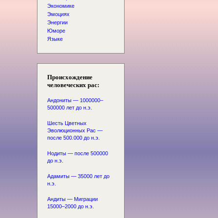
Экономике
Эмоциях
Энергии
Юморе
Языке
Происхождение
человеческих рас:
Андониты — 1000000–
500000 лет до н.э.
Шесть Цветных
Эволюционных Рас —
после 500.000 до н.э.
Нодиты — после 500000
до н.э.
Адамиты — 35000 лет до
н.э.
Андиты — Миграции
15000–2000 до н.э.