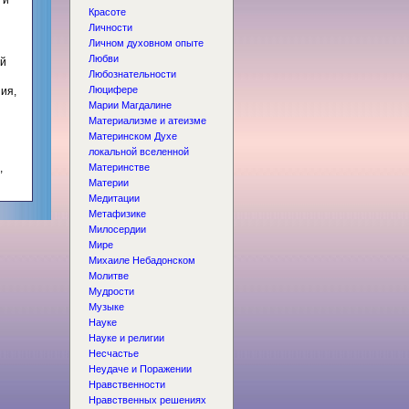
 и
Красоте
Личности
Личном духовном опыте
Любви
ой
Любознательности
Люцифере
ия,
Марии Магдалине
Материализме и атеизме
Материнском Духе
локальной вселенной
,
Материнстве
Материи
Медитации
Метафизике
Милосердии
Мире
Михаиле Небадонском
Молитве
Мудрости
Музыке
Науке
Науке и религии
Несчастье
Неудаче и Поражении
Нравственности
Нравственных решениях