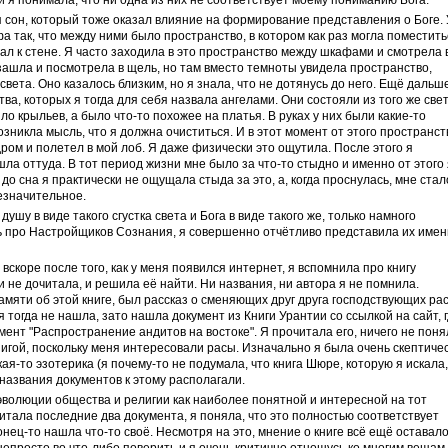
я понимала, что ни одна из них не соответствует моему пониманию Бога.
я сон, который тоже оказал влияние на формирование представления о Боге. 
а так, что между ними было пространство, в котором как раз могла поместить
гал к стене. Я часто заходила в это пространство между шкафами и смотрела 
 зашла и посмотрела в щель, но там вместо темноты увидела пространство,
вета. Оно казалось близким, но я знала, что не дотянусь до него. Ещё дальше
а, которых я тогда для себя назвала ангелами. Они состояли из того же свет
о крыльев, а было что-то похожее на платья. В руках у них были какие-то
зникла мысль, что я должна очиститься. И в этот момент от этого пространст
дром и полетел в мой лоб. Я даже физически это ощутила. После этого я
шла оттуда. В тот период жизни мне было за что-то стыдно и именно от этого 
 до сна я практически не ощущала стыда за это, а, когда проснулась, мне стал
незначительное.
душу в виде такого сгустка света и Бога в виде такого же, только намного
ать про Настройщиков Сознания, я совершенно отчётливо представила их име
, вскоре после того, как у меня появился интернет, я вспомнила про книгу
и не дочитала, и решила её найти. Ни названия, ни автора я не помнила.
амяти об этой книге, был рассказ о сменяющих друг друга господствующих рас
 я тогда не нашла, зато нашла документ из Книги Урантии со ссылкой на сайт, 
мент "Распространение андитов на востоке". Я прочитала его, ничего не поня
нигой, поскольку меня интересовали расы. Изначально я была очень скептиче
акая-то эзотерика (я почему-то не подумала, что книга Шюре, которую я искала,
 названия документов к этому располагали.
 эволюции общества и религии как наиболее понятной и интересной на тот
итала последние два документа, я поняла, что это полностью соответствует
нец-то нашла что-то своё. Несмотря на это, мнение о книге всё ещё оставал