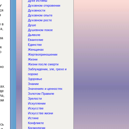
Духе Истины
У
Духовном откровении
ся
Духовности
в
Духовном опыте
Духовном росте
 в
Душе
а,
Душевном покое
Дьяволе
ва
Евангелие
Единстве
я
Женщинах
о
Жертвоприношении
Жизни
Жизни после смерти
нно
Заблуждении, зле, грехе и
пороке
Здоровье
Знании
ах.
Значениях и ценностях
где
Золотом Правиле
ла,
Зрелости
ски
Искуплении
Искусстве
Искусстве жизни
Истине
Конфликте
ось
Космологии