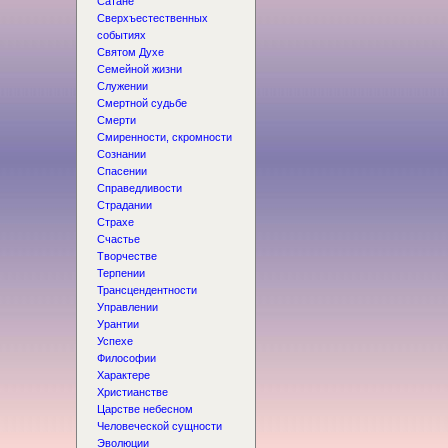
Сатане
Сверхъестественных
событиях
Святом Духе
Семейной жизни
Служении
Смертной судьбе
Смерти
Смиренности, скромности
Сознании
Спасении
Справедливости
Страдании
Страхе
Счастье
Творчестве
Терпении
Трансцендентности
Управлении
Урантии
Успехе
Философии
Характере
Христианстве
Царстве небесном
Человеческой сущности
Эволюции