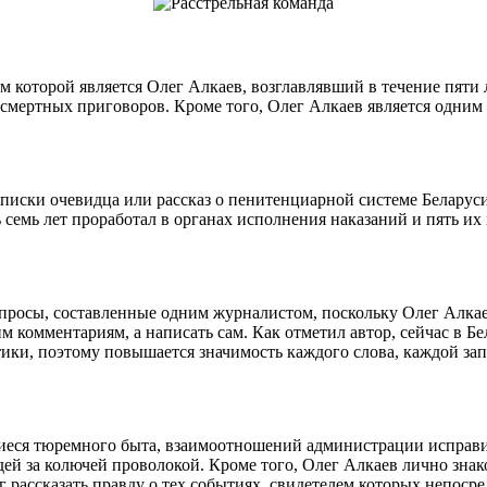
ом которой является Олег Алкаев, возглавлявший в течение пяти
смертных приговоров. Кроме того, Олег Алкаев является одним 
записки очевидца или рассказ о пенитенциарной системе Белару
ь семь лет проработал в органах исполнения наказаний и пять 
опросы, составленные одним журналистом, поскольку Олег Алкае
 комментариям, а написать сам. Как отметил автор, сейчас в Бе
ки, поэтому повышается значимость каждого слова, каждой запя
ющиеся тюремного быта, взаимоотношений администрации испра
людей за колючей проволокой. Кроме того, Олег Алкаев лично з
г рассказать правду о тех событиях, свидетелем которых непоср