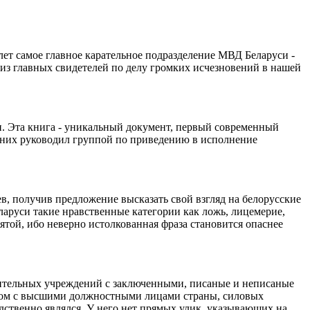
 лет самое главное карательное подразделение МВД Беларуси -
из главных свидетелей по делу громких исчезновений в нашей
си. Эта книга - уникальный документ, первый современный
их них руководил группой по приведению в исполнение
в, получив предложение высказать свой взгляд на белорусские
ларуси такие нравственные категории как ложь, лицемерие,
той, ибо неверно истолкованная фраза становится опаснее
вительных учреждений с заключенными, писаные и неписаные
наком с высшими должностными лицами страны, силовых
едственно являлся. У него нет прямых улик, указывающих на