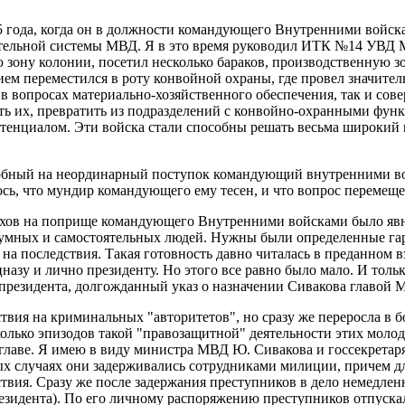
95 года, когда он в должности командующего Внутренними вой
тельной системы МВД. Я в это время руководил ИТК №14 УВД Ми
зону колонии, посетил несколько бараков, производственную з
нием переместился в роту конвойной охраны, где провел значите
 в вопросах материально-хозяйственного обеспечения, так и со
ать их, превратить из подразделений с конвойно-охранными фу
нциалом. Эти войска стали способны решать весьма широкий кру
обный на неординарный поступок командующий внутренними вой
ь, что мундир командующего ему тесен, и что вопрос перемещен
пехов на поприще командующего Внутренними войсками было явн
 умных и самостоятельных людей. Нужны были определенные га
я на последствия. Такая готовность давно читалась в преданном
азу и лично президенту. Но этого все равно было мало. И тольк
 президента, долгожданный указ о назначении Сивакова главой
твия на криминальных "авторитетов", но сразу же переросла в 
олько эпизодов такой "правозащитной" деятельности этих молод
лаве. Я имею в виду министра МВД Ю. Сивакова и госсекретаря
х случаях они задерживались сотрудниками милиции, причем дл
дствия. Сразу же после задержания преступников в дело немедл
резидента). По его личному распоряжению преступников отпуска