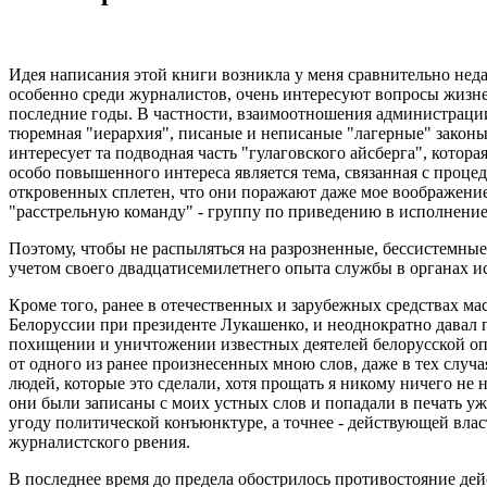
Идея написания этой книги возникла у меня сравнительно нед
особенно среди журналистов, очень интересуют вопросы жизнед
последние годы. В частности, взаимоотношения администраци
тюремная "иерархия", писаные и неписаные "лагерные" законы 
интересует та подводная часть "гулаговского айсберга", кото
особо повышенного интереса является тема, связанная с проце
откровенных сплетен, что они поражают даже мое воображение
"расстрельную команду" - группу по приведению в исполнени
Поэтому, чтобы не распыляться на разрозненные, бессистемные
учетом своего двадцатисемилетнего опыта службы в органах и
Кроме того, ранее в отечественных и зарубежных средствах м
Белоруссии при президенте Лукашенко, и неоднократно давал
похищении и уничтожении известных деятелей белорусской опп
от одного из ранее произнесенных мною слов, даже в тех случа
людей, которые это сделали, хотя прощать я никому ничего не 
они были записаны с моих устных слов и попадали в печать у
угоду политической конъюнктуре, а точнее - действующей влас
журналистского рвения.
В последнее время до предела обострилось противостояние де