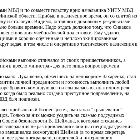
сками МВД и по совместительству врио начальника УИТУ МВД
нской области. Прибыв в назначенное время, он со свитой из
ону и столовую. Видимо, оставшись довольным результатами
льно больше времени. Надо отдать должное тому, что Сиваков
вершенствования учебно-боевой подготовки. Ему удалось
нкциями в хорошо обученные и неплохо экипированные
г задач, в том числе и оперативно тактического назначения в
сками выгодно отличался от своих предшественников, а
ия в кресло министра - для него лишь вопрос времени.
о мало. Лукашенко, обжегшись на непокорном Захаренко, стал
рантии личной преданности и готовность выполнить любой
 взоре бравого командующего и слышалась в фанатичном реве
о когда было реально создано преступное подразделение, на
 МВД был подписан.
более прибыльный бизнес: рэкет, шантаж и "крышевание"
цов. Только за них можно усадить на скамью подсудимых
 Совета безопасности В. Шеймана, к которым стекались
я задержания не раз привлекались бойцы спецподразделения
енно вмешивался всемогущий Шейман (в то время секретарь
ли, все дела прекращали, свидетелей и потерпевших