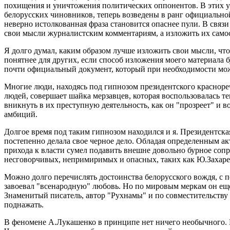
похищения и уничтожения политических оппонентов. В этих ус
белорусских чиновников, теперь возведены в ранг официальной
неверно истолкованная фраза становится опаснее пули. В связи
свои мысли журналистским комментариям, а изложить их само
Я долго думал, каким образом лучше изложить свои мысли, что
понятнее для других, если способ изложения моего материала 
почти официальный документ, который при необходимости мож
Многие люди, находясь под гипнозом президентского красноре
людей, совершает шайка мерзавцев, которая воспользовалась те
вникнуть в их преступную деятельность, как он "прозреет" и 
амбиций.
Долгое время под таким гипнозом находился и я. Президентск
постепенно делала свое черное дело. Обладая определенным 
прихода к власти сумел подавить внешне довольно бурное соп
несговорчивых, непримиримых и опасных, таких как Ю.Захарен
Можно долго перечислять достоинства белорусского вождя, с п
завоевал "всенародную" любовь. Но по мировым меркам он еще
Знаменитый писатель, автор "Рухнамы" и по совместительству
поднажать.
В феномене А.Лукашенко в принципе нет ничего необычного. 