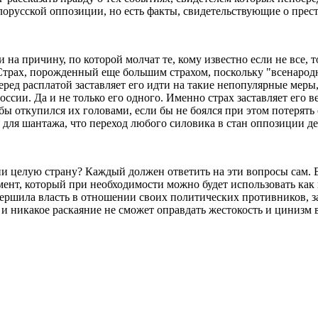
орусской оппозиции, но есть факты, свидетельствующие о пре
на причину, по которой молчат те, кому известно если не все, т
Страх, порожденный еще большим страхом, поскольку "всенарод
еред расплатой заставляет его идти на такие непопулярные мер
оссии. Да и не только его одного. Именно страх заставляет его 
бы откупился их головами, если бы не боялся при этом потерять 
им для шантажа, что переход любого силовика в стан оппозиции 
и целую страну? Каждый должен ответить на эти вопросы сам. 
умент, который при необходимости можно будет использовать ка
вершила власть в отношении своих политических противников, з
 и никакое раскаяние не сможет оправдать жестокость и цинизм в