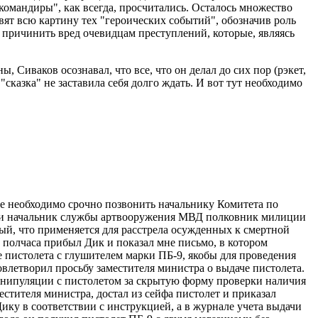
-командиры", как всегда, просчитались. Осталось множество
вят всю картину тех "героических событий", обозначив роль
ь причинить вред очевидцам преступлений, которые, являясь
 Сиваков осознавал, что все, что он делал до сих пор (рэкет,
"сказка" не заставила себя долго ждать. И вот тут необходимо
не необходимо срочно позвонить начальнику Комитета по
ойти начальник службы артвооружения МВД полковник милиции
мый, что применяется для расстрела осужденных к смертной
з полчаса прибыл Дик и показал мне письмо, в котором
пистолета с глушителем марки ПБ-9, якобы для проведения
влетворил просьбу заместителя министра о выдаче пистолета.
манипуляции с пистолетом за скрытую форму проверки наличия
стителя министра, достал из сейфа пистолет и приказал
ку в соответствии с инструкцией, а в журнале учета выдачи