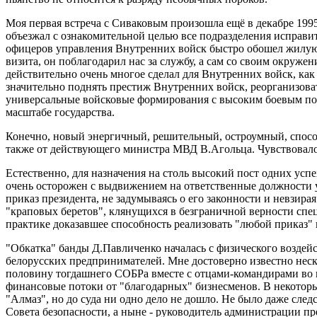
Моя первая встреча с Сиваковым произошла ещё в декабре 19
объезжал с ознакомительной целью все подразделения исправи
офицеров управления Внутренних войск быстро обошел жилую 
визита, он поблагодарил нас за службу, а сам со своим окруже
действительно очень многое сделал для Внутренних войск, как
значительно поднять престиж Внутренних войск, реорганизов
универсальные войсковые формирования с высоким боевым поте
масштабе государства.
Конечно, новый энергичный, решительный, остроумный, спос
также от действующего министра МВД В.Агольца. Чувствовалос
Естественно, для назначения на столь высокий пост одних ус
очень осторожен с выдвижением на ответственные должности
приказ президента, не задумываясь о его законности и невзира
"краповых беретов", клянущихся в безграничной верности спецн
практике доказавшее способность реализовать "любой приказ"
"Обкатка" банды Д.Павличенко началась с физического воздейс
белорусских предпринимателей. Мне достоверно известно неск
половину тогдашнего СОБРа вместе с отцами-командирами во г
финансовые потоки от "благодарных" бизнесменов. В некоторы
"Алмаз", но до суда ни одно дело не дошло. Не было даже сле
Совета безопасности, а ныне - руководитель администрации п