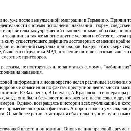
авно, уже после вынужденной эмиграции в Германию. Причин то
еятельности системы исполнения наказания - тюрем, следственны
и исправительных учреждений с заключенными, образ жизни лиц
и традиции, а так же многие другие условия и обстоятельства 
рая в силу существующего дефицита достоверных сведений крайн
дурой исполнения смертных приговоров. Вокруг этого сверх сек
, бывшего сотрудника МВД, в течение пяти лет возглавлявшего 
е смертных приговоров.
 рассказы, не повторяться и не запутаться самому в "лабиринта
сполнения наказания.
ассовой информации я неоднократно делал различные заявления
 подробные объяснения по фактам преступной деятельности выс
озиции: Ю.Захаренко, В.Гончара, А.Красовского и оператора ро
ях, когда они были безжалостно искажены и несли совсем другой
намерен. Однако, возвращаясь к истории всех публикаций, в кото
же с примесью авторской фантазии. А порой и злого умысла, на
ти. О наиболее ретивых авторах я обязательно упомяну и разъя
йствующей власти и оппозиции. Вновь на пик правовой аргумен