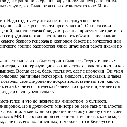
ков даже районного уровня, вдруг получил неограниченную
ых структурах. Было от чего закружиться голове. И она
ч. Надо отдать ему должное, он не докучал своим
ду низкой раскрываемости преступлений. Он ввел свои
щений, наличие свежей воды в графине, присутствие цветов в
го сотрудника в отдельности являлось обязательное наличие
 самого бравого генерала в краповом берете на мужественной
конгского гриппа распространялись штабными работниками по
яснив сильные и слабые стороны бывшего "героя танковых
нистра, характеризующие его как человека, как личность и как
мидже. Всегда свеж, бодр, подтянут, одет с иголочки. Он умел
пользовал различные поговорки, анекдоты, присказки. Владел
позволял себе откровенно покровительственный тон, как бы
если бы не его "отеческая" опека, то стране и президенту в
глядело очень убедительно.
мстителен и что до назначения министром, в бытность
дировок. Но в должности министра он себе таких "шалостей"
 был налицо, и каких-либо проблем по этому поводу он на моей
яться в МВД в состоянии легкого подпития, но так как вскоре
а, а не нас, его подчиненных, тем более что в Белоруссии