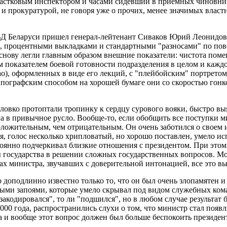
частковым инспектором и часами сидевший в приемных чиновни
и прокуратурой, не говоря уже о прочих, менее значимых властн
МВД Беларуси пришел генерал-лейтенант Сиваков Юрий Леонидови
процентными выкладками и стандартными "разносами" по пово
снову легли главным образом внешние показатели: чистота поме
 показателем боевой готовности подразделения в целом и каждо
о), оформленных в виде его лекций, с "плейбойским" портретом
ипографским способом на хорошей бумаге они со скоростью гон
овко протоптали тропинку к сердцу сурового вояки, быстро вы
 в привычное русло. Вообще-то, если обобщить все поступки ми
положительным, чем отрицательным. Он очень заботился о своем и
я, голос несколько хрипловатый, но хорошо поставлен, умело ис
янно подчеркивал близкие отношения с президентом. При этом 
государства в решении сложных государственных вопросов. Мол, 
ах министра, звучавших с доверительной интонацией, все это вы
оподлинно известно только то, что он был очень злопамятен и 
и запоями, которые умело скрывал под видом служебных коман
"закодировался", то ли "подшился", но в любом случае результат
000 года, распространились слухи о том, что министр стал появл
Да и вообще этот вопрос должен был больше беспокоить президент