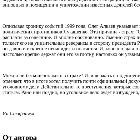
виновных в похищении и уничтожении известных деятелей бел
Описывая хронику событий 1999 года, Олег Алкаев указывает и 
политических противников Лукашенко. Эта причина - страх: "
расплаты за содеянное. И вполне обоснованно. Именно страх п
толкает его на унизительные реверансы в сторону президента Р
он давно и искренне ненавидит и опасается. И, конечно, давно 
настолько крепко держат они его за глотку, настолько он уязв
Можно ли бесконечно жить в страхе? Или держать в подчинени
отмечает, что в итоге хотел получить почти официальный док
уголовному делу. Действительно, те преступления, которые со
статьям. Рано или поздно, но уголовное дело будет возбуждено,
Ян Стэфанчук
От автора