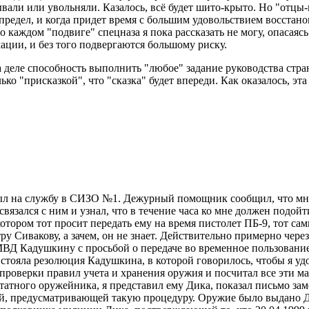
ывали или увольняли. Казалось, всё будет шито-крыто. Но "отцы
предел, и когда придет время с большим удовольствием восстано
 каждом "подвиге" спецназа я пока рассказать не могу, опасаяс
ции, и без того подвергаются большому риску.
деле способность выполнить "любое" задание руководства страны,
о "присказкой", что "сказка" будет впереди. Как оказалось, эта 
прибыл на службу в СИЗО №1. Дежурный помощник сообщил, что м
вязался с ним и узнал, что в течение часа ко мне должен под
отором тот просит передать ему на время пистолет ПБ-9, тот са
у Сивакову, а зачем, он не знает. Действительно примерно чере
ВД Кадушкину с просьбой о передаче во временное пользование 
тояла резолюция Кадушкина, в которой говорилось, чтобы я удо
проверки правил учета и хранения оружия и посчитал все эти 
атного оружейника, я представил ему Дика, показал письмо заме
й, предусматривающей такую процедуру. Оружие было выдано Ди