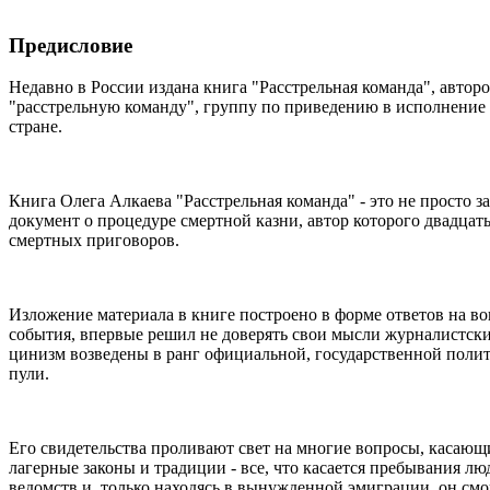
Предисловие
Недавно в России издана книга "Расстрельная команда", автор
"расстрельную команду", группу по приведению в исполнение 
стране.
Книга Олега Алкаева "Расстрельная команда" - это не просто 
документ о процедуре смертной казни, автор которого двадцат
смертных приговоров.
Изложение материала в книге построено в форме ответов на в
события, впервые решил не доверять свои мысли журналистским
цинизм возведены в ранг официальной, государственной полити
пули.
Его свидетельства проливают свет на многие вопросы, каса
лагерные законы и традиции - все, что касается пребывания 
ведомств и, только находясь в вынужденной эмиграции, он смо