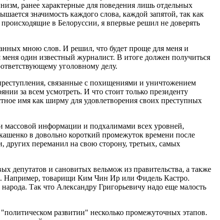
инизм, ранее характерные для поведения лишь отдельных
ышается значимость каждого слова, каждой запятой, так как
, происходящие в Белоруссии, я впервые решил не доверять
занных мною слов. И решил, что будет проще для меня и
ля меня один известный журналист. В итоге должен получиться
оответствующему уголовному делу.
е преступления, связанные с похищениями и уничтожением
оянии за всем усмотреть. И что стоит только президенту
естное имя как ширму для удовлетворения своих преступных
ами массовой информации и подхалимами всех уровней,
укашенко в довольно короткий промежуток времени после
 других переманил на свою сторону, третьих, самых
ых депутатов и сановитых вельмож из правительства, а также
и. Например, товарищи Ким Чин Ир или Фидель Кастро.
 народа. Так что Александру Григорьевичу надо еще малость
 "политическом развитии" несколько промежуточных этапов.