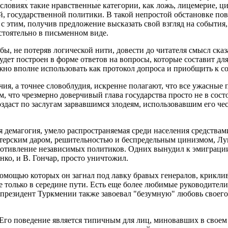
ловиях такие нравственные категории, как ложь, лицемерие, ц
, государственной политики. В такой непростой обстановке пов
 с этим, получив предложение высказать свой взгляд на события
стоятельно в письменном виде.
бы, не потеряв логической нити, довести до читателя смысл ска
будет построен в форме ответов на вопросы, которые составит д
но вполне использовать как протокол допроса и приобщить к с
чия, а точнее словоблудия, искренне полагают, что все ужасны
м, что чрезмерно доверчивый глава государства просто не в сост
воздаст по заслугам зарвавшимся злодеям, использовавшим его ч
ая демагогия, умело распространяемая среди населения средств
актерским даром, решительностью и беспредельным цинизмом, Л
ротивление независимых политиков. Одних вынудил к эмиграции,
ко, и В. Гончар, просто уничтожил.
омощью которых он загнал под лавку бравых генералов, криклив
 только в середине пути. Есть еще более любимые руководител
 президент Туркмении также завоевал "безумную" любовь своего
Его поведение является типичным для лиц, миновавших в своем