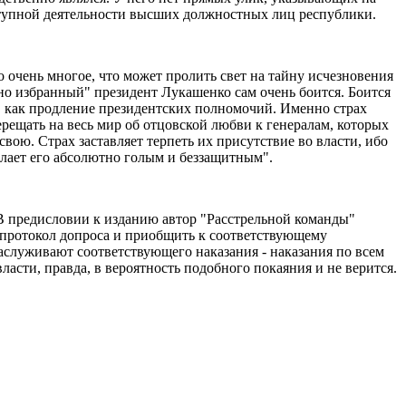
ступной деятельности высших должностных лиц республики.
о очень многое, что может пролить свет на тайну исчезновения
но избранный" президент Лукашенко сам очень боится. Боится
ы, как продление президентских полномочий. Именно страх
верещать на весь мир об отцовской любви к генералам, которых
свою. Страх заставляет терпеть их присутствие во власти, ибо
делает его абсолютно голым и беззащитным".
В предисловии к изданию автор "Расстрельной команды"
к протокол допроса и приобщить к соответствующему
аслуживают соответствующего наказания - наказания по всем
ласти, правда, в вероятность подобного покаяния и не верится.