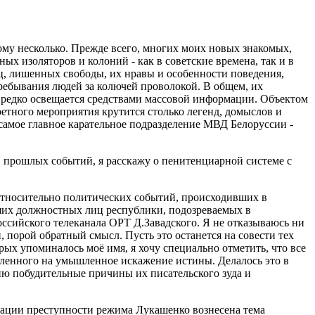
му несколько. Прежде всего, многих моих новых знакомых,
х изоляторов и колоний - как в советские времена, так и в
, лишенных свободы, их нравы и особенности поведения,
пребывания людей за колючей проволокой. В общем, их
е редко освещается средствами массовой информации. Объектом
ретного мероприятия крутится столько легенд, домыслов и
самое главное карательное подразделение МВД Белоруссии -
х" прошлых событий, я расскажу о пенитенциарной системе с
 относительно политических событий, происходивших в
ших должностных лиц республики, подозреваемых в
ссийского телеканала ОРТ Д.Завадского. Я не отказываюсь ни
, порой обратный смысл. Пусть это останется на совести тех
рых упоминалось моё имя, я хочу специально отметить, что все
целенного на умышленное искажение истины. Делалось это в
сню побудительные причины их писательского зуда и
тации преступности режима Лукашенко вознесена тема