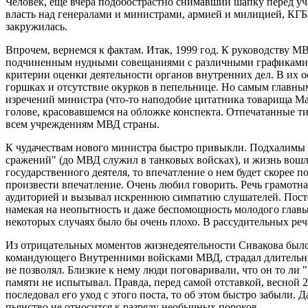
Человек, еще вчера подобострастно снимавший шапку перед у
власть над генералами и министрами, армией и милицией, КГБ 
закружилась.
Впрочем, вернемся к фактам. Итак, 1999 год. К руководству 
подчиненным нудными совещаниями с различными графиками, 
критерии оценки деятельности органов внутренних дел. В их о
горшках и отсутствие окурков в пепельнице. Но самым главным
изречений министра (что-то наподобие цитатника товарища Ма
голове, красовавшемся на обложке конспекта. Отпечатанные т
всем учреждениям МВД страны.
К чудачествам нового министра быстро привыкли. Подхалимы л
сражений" (до МВД служил в танковых войсках), и жизнь вошла
государственного деятеля, то впечатление о нем будет скорее 
произвести впечатление. Очень любил говорить. Речь грамотна
аудиторией и вызывал искреннюю симпатию слушателей. Посто
намекая на неопытность и даже беспомощность молодого главы 
некоторых случаях было бы очень плохо. В рассудительных реч
Из отрицательных моментов жизнедеятельности Сивакова было д
командующего Внутренними войсками МВД, страдал длительным
не позволял. Близкие к нему люди поговаривали, что он то ли 
памяти не испытывал. Правда, перед самой отставкой, весной 2
последовал его уход с этого поста, то об этом быстро забыли. 
пьянство не относится к разряду необычных пороков.