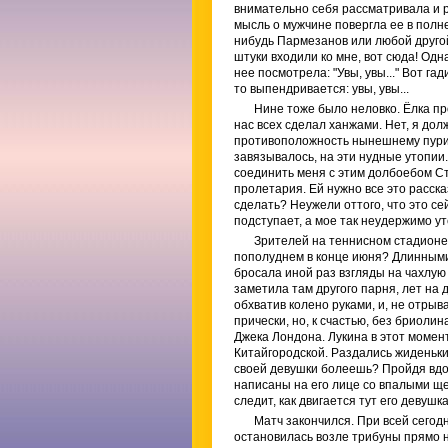
внимательно себя рассматривала и ра
мысль о мужчине повергла ее в полне
нибудь Пармезанов или любой другой
штуки входили ко мне, вот сюда! Одн
нее посмотрела: "Увы, увы..." Вот га
то выпендривается: увы, увы...
Нине тоже было неловко. Ёлка про
нас всех сделал ханжами. Нет, я дол
противоположность нынешнему пурита
завязывалось, на эти нудные утопии.
соединить меня с этим долбоебом Ст
пролетария. Ей нужно все это расск
сделать? Неужели оттого, что это се
подступает, а мое так неудержимо ут
Зрителей на теннисном стадионе
пополуднем в конце июня? Длинными 
бросала иной раз взгляды на чахлую
заметила там другого парня, лет на д
обхватив колено руками, и, не отры
прически, но, к счастью, без бриоли
Джека Лондона. Лукина в этот момен
Китайгородской. Раздались жиденькие
своей девушки болеешь? Пройдя вдол
написаны на его лице со впалыми ще
следит, как двигается тут его девуш
Матч закончился. При всей сегод
остановилась возле трибуны прямо н