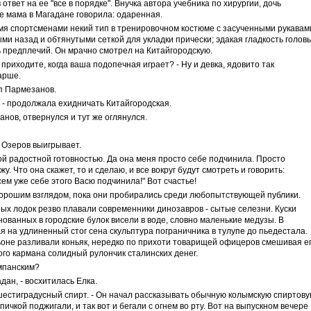
 в ответ на ее "все в порядке". Внучка автора учебника по хирургии, дочь
е мама в Магадане говорила: одаренная.
мя спортсменами некий тип в тренировочном костюме с засученными рукавам
ми назад и обтянутыми сеткой для укладки прически; эдакая гладкость голов
ь предплечий. Он мрачно смотрел на Китайгородскую.
 приходите, когда ваша подопечная играет? - Ну и девка, ядовито так
арше.
ип Пармезанов.
? - продолжала ехидничать Китайгородская.
занов, отвернулся и тут же оглянулся.
. Озеров выигрывает.
ой радостной готовностью. Да она меня просто себе подчинила. Просто
. Что она скажет, то и сделаю, и все вокруг будут смотреть и говорить:
ем уже себе этого Васю подчинила!" Вот счастье!
орошим взглядом, пока они пробирались среди любопытствующей публики.
ых лодок резво плавали современники динозавров - сытые селезни. Куски
ванных в городские булок висели в воде, словно маленькие медузы. В
 на удлиненный стог сена скульптура пограничника в тулупе до пьедестала.
ьоне разливали коньяк, нередко по прихоти товарищей офицеров смешивая е
ого кармана солидный рулончик сталинских денег.
ампанским?
дан, - восхитилась Елка.
шестиградусный спирт. - Он начал рассказывать обычную колымскую спиртов
спичкой поджигали, и так вот и бегали с огнем во рту. Вот на выпускном вечере