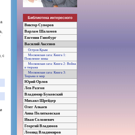
Библиотека интересного
за
Виктор Суворов
Варлам Шаламов
а,
г
Евгения Гинзбург
Василий Аксенов
Остров Крым
Московская сага: Книга 1:
, с
Поколение зимы
Московская сага: Книга 2: Война
и тюрьма
Московская сага: Книга 3:
Тюрьма и мир
Юрий Орлов
Лев Разгон
Владимир Буковский
Михаил Шрейдер
Олег Алкаев
ти
Анна Политковская
Иван Солоневич
Георгий Владимов
Леонид Владимиров