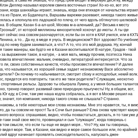
аводишь, а сама не знаешь, что Лундстрем входит в мировую десятку, между
Клэн Диллер называл королем свинга восточных стран! Хо-хо-хо, вот это
зани, когда шанхайцы играют, знаешь, когда они втихаря от начальства играют
ята из Праги, из Будапешта, Варшавы варежки разевают, никогда такого живь
лась и хлопнула его ладошкой по плечу, от чего вдоль обтянутого шелковой
а. В общем, Казан б-а-ал-шой, Москва м-а-аленький, да? Весьма к месту
розный", от которой миллионы кинозрителей хохочут до икоты. А ты где
от сейчас она совсем разочаруется, если бы он хотя в КАИ учился, или в КХТ
нина, а то... Да ну, в меде я учусь. В медицинском?! Вот здорово! По учебник
 по нему будем заниматься, а что? А то, что это мой дедушка. Ну, кончай
я такие манеры, как будто не в Казани воспитывался! В натуре, Градов - твой
о за выражение такое, в натуре, - а моя мать, между прочим, поэтесса Нина
извела впечатление: мальчик, очевидно, литературой интересуется. Что за
то ли, своих собственных качеств, чтобы произвести впечатление? И далее
а, что называется, из хорошей семьи задает незнакомому Васе абсолютно
одители? Он почему-то набычивается, смотрит сбоку и исподлобья; некий волк.
с, придется его повторить: так кто же твои родители? Служащие, неохотно
а спортивные рельсы. Здорово ты обыграла Лукину, а у меня больших талантов
охо, тренер говорил: развивай свою природную прыгучесть! Ну, в общем, вот,
а Юг еду, в Сочи, там уже наша кодла собралась, а я вот в Москве решил на
у, значит, гоп-компания; никогда такого слова не слышала? Странно.
знакомы, а тебе некоторые мои слова незнакомы. Мне это нравится, ты, я вижу
 Ого, да ты совсем не прост! Ты в Сочи был раньше? Елка снова чувствует какую
нного вопроса: спрашиваю, видно, чтобы похвастаться, дескать, я-то там уже 
се-таки знай свое место, провинциал и сын "служащих", когда говоришь с
 том смысле, что если ты еще не видел моря... Что? Ну, как ты говоришь,
 видел море. Там, в Казани, как видно и море самое большое или, по крайней
илий вдруг начинает проявлять снисходительность, напускать джек-