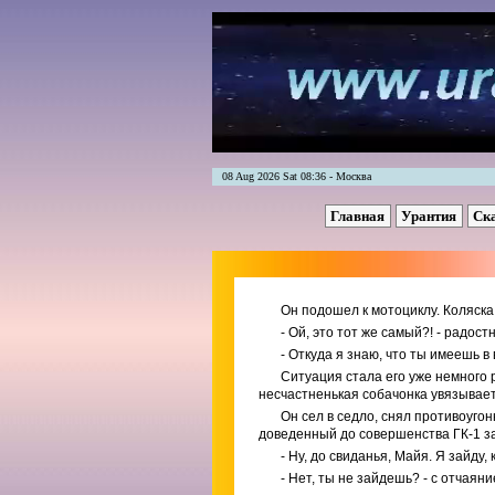
08 Aug 2026 Sat 08:36 - Москва
Главная
Урантия
Ск
Он подошел к мотоциклу. Коляск
- Ой, это тот же самый?! - радос
- Откуда я знаю, что ты имеешь в
Ситуация стала его уже немного р
несчастненькая собачонка увязываетс
Он сел в седло, снял противоуго
доведенный до совершенства ГК-1 з
- Ну, до свиданья, Майя. Я зайду, 
- Нет, ты не зайдешь? - с отчаяни