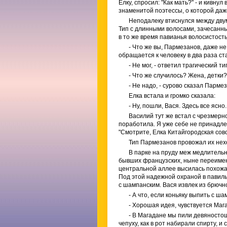
Елку, спросил: "Как мать?" - и кивнул
знаменитой поэтессы, о которой даж
Неподалеку втиснулся между дву
Тип с длинными волосами, зачесанны
в то же время павианья волосистост
- Что же вы, Пармезанов, даже не
обращается к человеку в два раза ст
- Не мог, - ответил трагический т
- Что же случилось? Жена, детки
- Не надо, - сурово сказал Парме
Елка встала и громко сказала:
- Ну, пошли, Вася. Здесь все ясно
Василий тут же встал с чрезмерн
поработила. Я уже себе не принадлежу
"Смотрите, Елка Китайгородская совс
Тип Пармезанов провожал их нех
В парке на пруду меж медлительн
бывших французских, ныне переимено
центральной аллее высилась похожая
Под этой надежной охраной в павил
с шампанским. Вася извлек из брючн
- А что, если коньяку выпить с ш
- Хорошая идея, чувствуется Мага
- В Магадане мы пили девяносто
чепуху, как в рот набирали спирту, и 