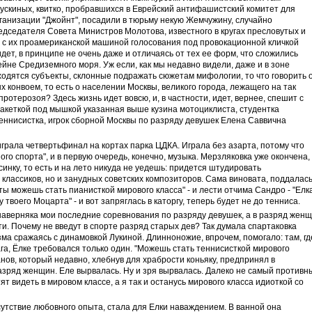
ускиных, квитко, пробравшихся в Еврейский антифашистский комитет для
ганизации "Джойнт", посадили в тюрьму некую Жемчужину, случайно
дседателя Совета Министров Молотова, известного в кругах пресловутых и
с их проамериканской машиной голосования под провокационной кличкой
идет, в принципе не очень даже и отличаясь от тех ее форм, что сложились
ейне Средиземного моря. Уж если, как мы недавно видели, даже и в зоне
одятся субъекты, склонные подражать сюжетам мифологии, то что говорить 
 конвоем, то есть о населении Москвы, великого города, лежащего на так
ротерозоя? Здесь жизнь идет вовсю, и, в частности, идет, вернее, спешит с
 ракеткой под мышкой указанная выше кузина мотоциклиста, студентка
ннисистка, игрок сборной Москвы по разряду девушек Елена Саввична
 играла четвертьфинал на кортах парка ЦДКА. Играла без азарта, потому что
го спорта", и в первую очередь, конечно, музыка. Мерзляковка уже окончена,
инку, то есть и на лето никуда не уедешь: придется штудировать
 классиков, но и занудных советских композиторов. Сама виновата, поддалас
 ты можешь стать пианисткой мирового класса" - и лести отчима Сандро - "Елк
 твоего Моцарта" - и вот запряглась в каторгу, теперь будет не до тенниса.
е наверняка мои последние соревнования по разряду девушек, а в разряд жен
ти. Почему не введут в спорте разряд старых дев? Так думала спартаковка
зма сражаясь с динамовкой Лукиной. Длинноножие, впрочем, помогало: там, гд
га, Ёлке требовался только один. "Можешь стать теннисисткой мирового
анов, который недавно, хлебнув для храбрости коньяку, предпринял в
азряд женщин. Еле вырвалась. Ну и зря вырвалась. Далеко не самый противн
ят видеть в мировом классе, а я так и останусь мирового класса идиоткой со
сутствие любовного опыта, стала для Елки наваждением. В ванной она