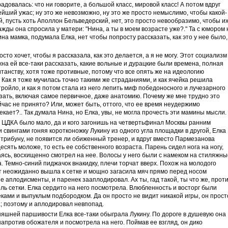
довалась: что ни говорите, а большой класс, мировой класс! А потом вдруг
йший ужас; ну это же невозможно, ну это же просто немыслимо, чтобы какой-
, пусть хоть Аполлон Бельведерский, нет, это просто невообразимо, чтобы и
ажды она спросила у матери: "Нина, а ты в моем возрасте уже?." Та с юмором 
дина мамка, подумала Елка, нет чтобы попросту рассказать, как это у нее было,
сто хочет, чтобы я рассказала, как это делается, а я не могу. Этот социализм
жна ей все-таки рассказать, какие вольные и дурацкие были времена, полная
нству, хотя тоже противные, потому что все опять же на идеологию
 Как я тоже мучилась точно такими же страданиями, и как ячейка решила
ройло, и как я потом стала из него лепить миф победоносного и лучезарного
азать, включая самое первичное, даже анатомию. Почему же мне трудно это
йчас не принято? Или, может быть, оттого, что ее время неудержимо
екает?.. Так думала Нина, но Елка, увы, не могла прочесть эти мамины мысли.
 ЦДКА было мало, да и кого загонишь на четвертьфинал Москвы ранним
свингами гоняя коротконожку Лукину из одного угла площадки в другой, Елка
 трибуну, не появится ли обиженный тренер, и вдруг вместо Пармезанова
есять моложе, то есть ее собственного возраста. Парень сидел нога на ногу,
ваясь, восхищенно смотрел на нее. Волосы у него были с намеком на стиляжны
на. Темно-синий пиджачок внакидку, плечи торчат вверх. Похож на молодого
т неожиданно вышла к сетке и мощно загасила мяч прямо перед носом
 аплодисменты, и паренек зааплодировал. Ах ты, гад такой, ты что же, прот
ь сетки. Елка сердито на него посмотрела. Влюбленность и восторг были
ками и выпуклым подбородком. Да он просто не видит никакой игры, он прост
ка; поэтому и аплодировал невпопад.
няшней паршивости Елка все-таки обыграла Лукину. По дороге в душевую она
апротив обожателя и посмотрела на него. Поймав ее взгляд, он дико