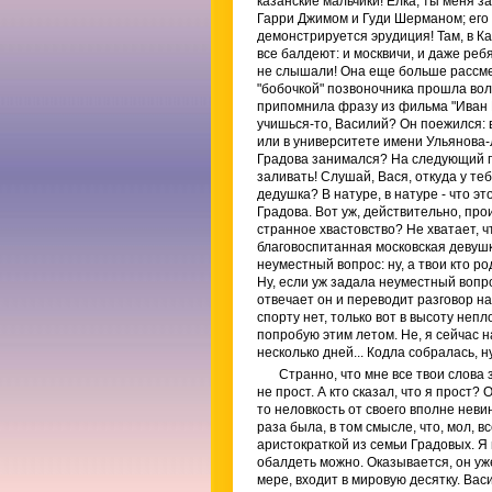
казанские мальчики! Елка, ты меня з
Гарри Джимом и Гуди Шерманом; его 
демонстрируется эрудиция! Там, в Ка
все балдеют: и москвичи, и даже реб
не слышали! Она еще больше рассмея
"бобочкой" позвоночника прошла волн
припомнила фразу из фильма "Иван Г
учишься-то, Василий? Он поежился: в
или в университете имени Ульянова-Ле
Градова занимался? На следующий год
заливать! Слушай, Вася, откуда у теб
дедушка? В натуре, в натуре - что эт
Градова. Вот уж, действительно, про
странное хвастовство? Не хватает, ч
благовоспитанная московская девушк
неуместный вопрос: ну, а твои кто р
Ну, если уж задала неуместный вопро
отвечает он и переводит разговор н
спорту нет, только вот в высоту непл
попробую этим летом. Не, я сейчас н
несколько дней... Кодла собралась, н
Странно, что мне все твои слова 
не прост. А кто сказал, что я прост?
то неловкость от своего вполне неви
раза была, в том смысле, что, мол, в
аристократкой из семьи Градовых. Я в
обалдеть можно. Оказывается, он уже
мере, входит в мировую десятку. Вас