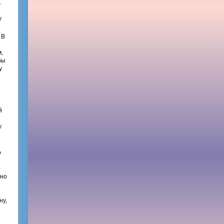
.
у
 В
м,
бы
у
й
у
о
о
нно
ну,