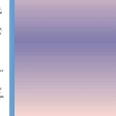
,
ем
И,
у
 к
,
-
два