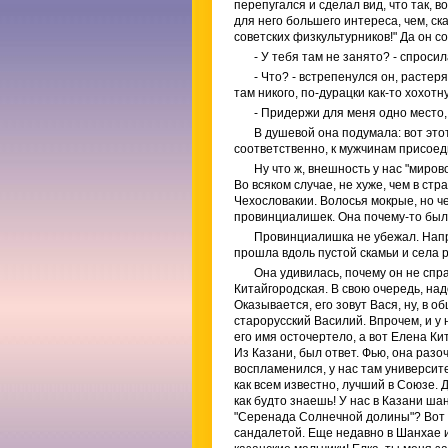
перепугался и сделал вид, что так,
для него большего интереса, чем, ск
советских физкультурников!" Да он с
- У тебя там не занято? - спроси
- Что? - встрепенулся он, растер
там никого, по-дурацки как-то хохотну
- Придержи для меня одно место,
В душевой она подумала: вот это
соответственно, к мужчинам присоеди
Ну что ж, внешность у нас "миров
Во всяком случае, не хуже, чем в ст
Чехословакии. Волосья мокрые, но че
провинциалишек. Она почему-то была 
Провинциалишка не убежал. Напр
прошла вдоль пустой скамьи и села 
Она удивилась, почему он не спра
Китайгородская. В свою очередь, над
Оказывается, его зовут Вася, ну, в о
старорусский Василий. Впрочем, и у н
его имя осточертело, а вот Елена Ки
Из Казани, был ответ. Фью, она раз
воспламенился, у нас там университ
как всем известно, лучший в Союзе. 
как будто знаешь! У нас в Казани ша
"Серенада Солнечной долины"? Вот о
сандалетой. Еще недавно в Шанхае иг