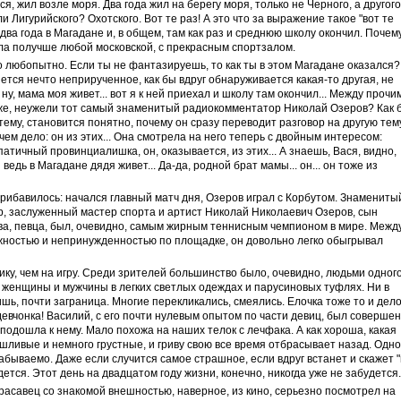
я, жил возле моря. Два года жил на берегу моря, только не Черного, а другого
и Лигурийского? Охотского. Вот те раз! А это что за выражение такое "вот те
два года в Магадане и, в общем, там как раз и среднюю школу окончил. Почем
ла получше любой московской, с прекрасным спортзалом.
то любопытно. Если ты не фантазируешь, то как ты в этом Магадане оказался?
тся нечто неприрученное, как бы вдруг обнаруживается какая-то другая, не
.. ну, мама моя живет... вот я к ней приехал и школу там окончил... Между прочи
то же, неужели тот самый знаменитый радиокомментатор Николай Озеров? Как 
тему, становится понятно, почему он сразу переводит разговор на другую тем
чем дело: он из этих... Она смотрела на него теперь с двойным интересом:
патичный провинциалишка, он, оказывается, из этих... А знаешь, Вася, видно,
ведь в Магадане дядя живет... Да-да, родной брат мамы... он... он тоже из
рибавилось: начался главный матч дня, Озеров играл с Корбутом. Знамениты
р, заслуженный мастер спорта и артист Николай Николаевич Озеров, сын
ва, певца, был, очевидно, самым жирным теннисным чемпионом в мире. Межд
жностью и непринужденностью по площадке, он довольно легко обыгрывал
ку, чем на игру. Среди зрителей большинство было, очевидно, людьми одног
е женщины и мужчины в легких светлых одеждах и парусиновых туфлях. Ни в
ишь, почти заграница. Многие перекликались, смеялись. Елочка тоже то и дел
девчонка! Василий, с его почти нулевым опытом по части девиц, был соверше
 подошла к нему. Мало похожа на наших телок с лечфака. А как хороша, какая
ешливые и немного грустные, и гриву свою все время отбрасывает назад. Одно
забываемо. Даже если случится самое страшное, если вдруг встанет и скажет "
удется. Этот день на двадцатом году жизни, конечно, никогда уже не забудется.
асавец со знакомой внешностью, наверное, из кино, серьезно посмотрел на