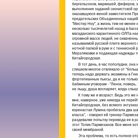
бергельсонов, маркишей, феферов, з
выполнения заданий сионистской ор
оказавшуюся женой заместителя Пре
предательских Объединенных наций 
"Мистер Ноу", а жизнь тем не менее 
несколько тысячелетий назад в басс
магаданского карантинного ОЛПа нах
огромной массе людей, не охваченных
называемой русской плите верхнего п
нотной папкой в руке и с теннисной
Мерзляковки и подающая надежды те
Китайгородская.
В тот день, в час пополудни, она
слишком многое отвлекало от "большо
теперь надо держать экзамены в Гнес
фортепианные пьесы, да и не только
бабкиным уговорам - "Ленок, поверь,
не льщу, душа воспаряет, когда слышу
К тому же и возраст. Ведь это ж
мне, наверное, уже никогда не перей
Китайгородская, без всякого энтузиа
коренастая Лукина пробегала два ша
класса", - говорил ей тренер Пармез
раздевалке попытку перевода ее в р
этот Толик Пармезанов. Все меня хот
своей мембраной.
Эта проблема, то есть полное от