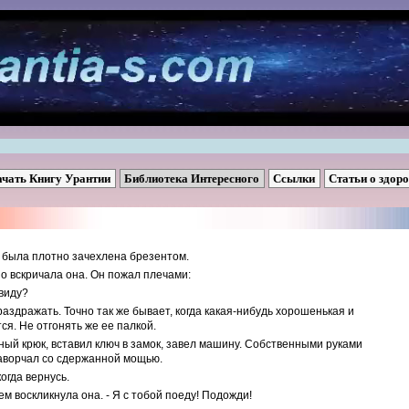
ачать Книгу Урантии
Библиотека Интересного
Ссылки
Статьи о здор
а была плотно зачехлена брезентом.
тно вскричала она. Он пожал плечами:
 виду?
аздражать. Точно так же бывает, когда какая-нибудь хорошенькая и
я. Не отгонять же ее палкой.
нный крюк, вставил ключ в замок, завел машину. Собственными руками
аворчал со сдержанной мощью.
когда вернусь.
ем воскликнула она. - Я с тобой поеду! Подожди!