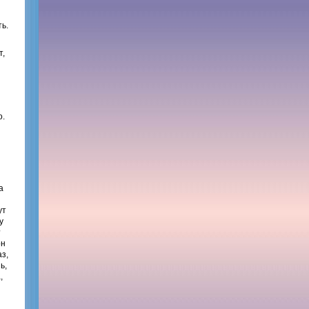
ть.
т,
о.
а
ут
у
?
он
з,
ь,
,