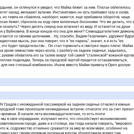
рдынке, он оглянулся и увидел, что Майка бежит за ним. Платье облепилось
етят назад, мелькают кулачки. Инстинктивно он чуть прибавил газу и снова
а, но темпа не сбавляла, наоборот, кажется, еще прибавила оборотов, чаще
босая бежит, сбросила на ходу свои копеечные босоножки. Что же делать, что 
 газануть? Через десять секунд она исчезнет из виду. И останется на душе
ек у Вуйновича. В конце концов что она для меня? Семнадцатилетняя девчонк
атаются со своими целочками... Ну, спасибо, Вадим Георгиевич, удружил! Вдру
отская мысль: раз она говорит, что я "ее парень", значит, я и есть "ее
ь, это будет предательство... Он стал тормозить и смотрел через плечо. Майка
на уроке гимнастики через козла, с разбегу на заднее сиденье, задыхаясь,
, руками обхватила его за талию вокруг той самой "сталинской" кожаной куртки
теплая подкладка. Теперь за городской чертой придется останавливаться,
ь для нее стеганый комбинезон. Иначе вместо Майки привезу в Орел дохлую
с IV Градов с неожиданной пассажиркой на заднем сиденье отчалил в южные
йгородской тоже произошли неожиданные встречи; отнесите это за счет прихо
о времени. В начале лета восемнадцатилетние, то есть почти
мы в свое оправдание, излучают нечто, что способствует возникновению
миллионном городе, даже и в столице, как тогда начали говорить, "мирового
что ж, содружество отчаянно сражается за мир во всем мире, особенно на
 равно идет своим упрямым античным курсом. Изничтожили всяких там