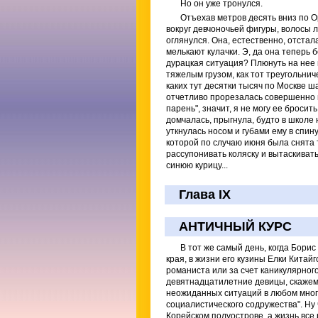
Но он уже тронулся.
Отъехав метров десять вниз по О
вокруг девчоночьей фигуры, волосы л
оглянулся. Она, естественно, отстал
мелькают кулачки. Э, да она теперь 
дурацкая ситуация? Плюнуть на нее и
тяжелым грузом, как тот треугольнич
каких тут десятки тысяч по Москве ш
отчетливо прорезалась совершенно иди
парень", значит, я не могу ее бросит
домчалась, прыгнула, будто в школе 
уткнулась носом и губами ему в спину
которой по случаю июня была снята 
рассупонивать коляску и вытаскиват
синюю курицу...
Глава IX
АНТИЧНЫЙ КУРС
В тот же самый день, когда Бори
края, в жизни его кузины Елки Кита
романиста или за счет каникулярног
девятнадцатилетние девицы, скажем 
неожиданных ситуаций в любом много
социалистического содружества". Ну 
Корейском полуострове, а жизнь все