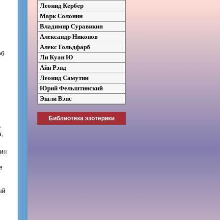
Леонид Кербер
Марк Солонин
Владимир Суравикин
Александр Никонов
Алекс Гольдфарб
об
Ли Куан Ю
Айн Рэнд
Леонид Самутин
Юрий Фельштинский
Эшли Вэнс
Библиотека эзотерики
ь
а,
щин
е
ый