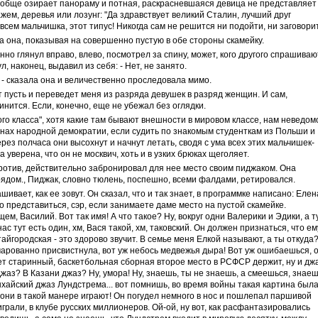
 вообще озирает панораму и потная, раскрасневшаяся девица не представляет
ажем, деревья или лозунг: "Да здравствует великий Сталин, лучший друг
овсем мальчишка, этот типус! Никогда сам не решится ни подойти, ни заговори
ла она, показывая на совершенно пустую в обе стороны скамейку.
янно глянул вправо, влево, посмотрел за спину, может, кого другого спрашиваю
л, наконец, выдавил из себя: - Нет, не занято.
 - сказала она и величественно проследовала мимо.
т пусть и переведет меня из разряда девушек в разряд женщин. И сам,
нится. Если, конечно, еще не убежал без оглядки.
ого класса", хотя какие там бывают внешности в мировом классе, нам неведом
ранах народной демократии, если судить по знакомым студенткам из Польши и
рез полчаса они высохнут и начнут летать, сводя с ума всех этих мальчишек-
уверена, что он не москвич, хоть и в узких брюках щеголяет.
отив, действительно забронировал для нее место своим пиджаком. Она
рядом., Пиджак, словно тюлень, поспешно, всеми фалдами, ретировался.
шивает, как ее зовут. Он сказал, что и так знает, в программке написано: Елен
о представиться, сэр, если занимаете даме место на пустой скамейке.
бщем, Василий. Вот так имя! А что такое? Ну, вокруг одни Валерики и Эдики, а т
ас тут есть один, хм, Вася такой, хм, таковский. Он должен признаться, что ем
тайгородская - это здорово звучит. В семье меня Елкой называют, а ты откуда
очарованно присвистнула, вот уж небось медвежья дыра! Вот уж ошибаешься, 
ет старинный, баскетбольная сборная второе место в РСФСР держит, ну и джа
Джаз? В Казани джаз? Ну, умора! Ну, знаешь, ты не знаешь, а смеешься, знаеш
нхайский джаз Лундстрема... вот помнишь, во время войны такая картина была
ни в такой манере играют! Он погудел немного в нос и пошлепал паршивой
рали, в клубе русских миллионеров. Ой-ой, ну вот, как расфантазировались