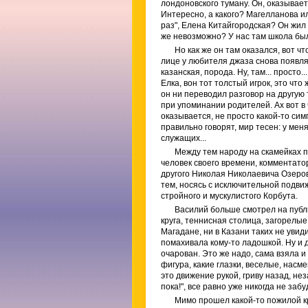
лондоновского туману. Он, оказываетс
Интересно, а какого? Магелланова ил
раз", Елена Китайгородская? Он жил 
же невозможно? У нас там школа бы
Но как же он там оказался, вот ч
лице у любителя джаза снова появляе
казанская, порода. Ну, там... просто.
Елка, вон тот толстый игрок, это ч
он ни переводил разговор на другую 
при упоминании родителей. Ах вот в 
оказывается, не просто какой-то сим
правильно говорят, мир тесен: у меня 
служащих...
Между тем народу на скамейках п
человек своего времени, комментато
другого Николая Николаевича Озеро
тем, носясь с исключительной подви
стройного и мускулистого Корбута.
Василий больше смотрел на публи
круга, теннисная столица, загорелы
Магадане, ни в Казани таких не увид
помахивала кому-то ладошкой. Ну и 
очарован. Это же надо, сама взяла и
фигура, какие глазки, веселые, насм
это движение рукой, гриву назад, не
пока!", все равно уже никогда не заб
Мимо прошел какой-то пожилой кр