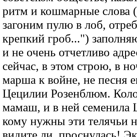
ритм и кошмарные слова 
загоним пулю в лоб, отре
крепкий гроб...") заполня
и не очень отчетливо адр
сейчас, в этом строю, в н
марша к войне, не песня е
Цецилии Розенблюм. Коло
мамаш, и в ней семенила Ц
кому нужны эти телячьи 
видите ли, проснулась! Эк