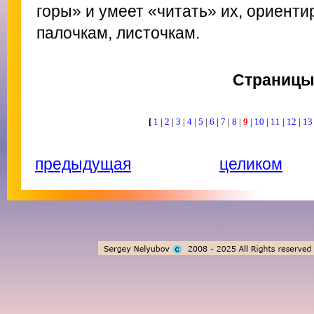
горы» и умеет «читать» их, ориенти
палочкам, листочкам.
Страниц
[
1
|
2
|
3
|
4
|
5
|
6
|
7
|
8
|
9
|
10
|
11
|
12
|
1
предыдущая
целиком