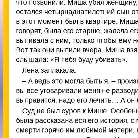
что позвонили: Миша убил женщину, 
остался четырнадцатилетний сын от
в этот момент был в квартире. Миш
говорят, была его старше, жалела его
выпивала с ним, только чтобы ему н
Вот так они выпили вчера, Миша взял
слышала: «Я тебя буду убивать».
Лена заплакала.
– А ведь это могла быть я, – прои
вы все уговаривали меня не разводи
выправится, надо его лечить… А он 
Суд не был суров к Мише. Особенн
была рассказана вся его история, 
смерти горячо им любимой матери, к