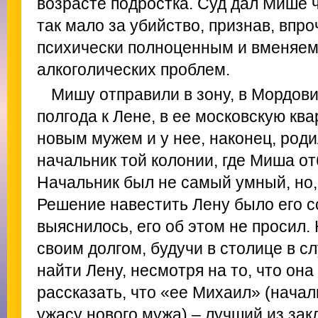
возрасте подростка. Суд дал Мише 
так мало за убийство, признав, впр
психически полноценным и вменяем
алкоголических проблем.
Мишу отправили в зону, в Мордови
полгода к Лене, в ее московскую ква
новым мужем и у нее, наконец, роди
начальник той колонии, где Миша о
Начальник был не самый умный, но,
Решение навестить Лену было его с
выяснилось, его об этом не просил.
своим долгом, будучи в столице в с
найти Лену, несмотря на то, что он
рассказать, что «ее Михаил» (началь
ужасу нового мужа) – лучший из закл