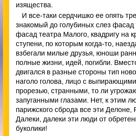
изящества.
И все-таки сердчишко ее опять тре
знакомый до голубиных слез фасад 
фасад театра Малого, квадригу на к
ступени, по которым когда-то, наез
взбегали милые друзья, юноши ранн
полные жизни, идей, погибли. Вмест
двигался в разные стороны тип нов
наголо голова, лицо с выпирающими
прорезью, странными, то ли угрожа
запуганными глазами. Нет, к этим л
парижского сброда все эти Делоне, 
Далеки, далеки эти люди от обрете
буколики!