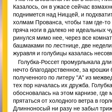
Казалось, он в ужасе сейчас взмах
поднимется над Ниццей, и подхвати
холмам Прованса, чтобы там где-то 
пряча ноги в далеко не идеальных ч
ринулся мимо нее, через все комнат
башмаками по лестнице, две недели
журавля и голубицы казалась несов
Голубка-Россет промурлыкала дл
нечто благодарственное, за крошки 
полученного по литеру "А" из межв
тех пор началась их дружба. Голубк
обосновалась на этом карнизе, где
прятаться от холодного ветра в гор
Длинноносый ни разу не забыл триж