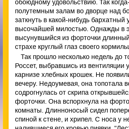
обоюдному удовольствию. Так когда-
полутемным залам во дворце над б
заткнуть в какой-нибудь бархатный 
высочайшей милостью. Однажды в э
высунувшийся из форточки длинный
страхе круглый глаз своего кормиль
Так прошло несколько недель до то
Россет, выбравшись из вентиляции 
карнизе хлебных крошек. Не появили
вечеру. Недоумевая, она топотала в
содрогнулась от скрипа открывшейс
форточки. Она вспорхнула на форто
комнаты. Длинноносый сидел попер
спиной к стене, и хрипел. С носа у н
налившиеся его кровью пиявки. "Лес