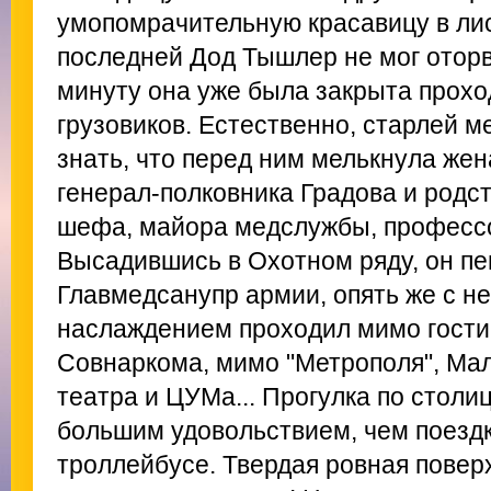
умопомрачительную красавицу в лис
последней Дод Тышлер не мог оторва
минуту она уже была закрыта прох
грузовиков. Естественно, старлей 
знать, что перед ним мелькнула ж
генерал-полковника Градова и родс
шефа, майора медслужбы, профессо
Высадившись в Охотном ряду, он пе
Главмедсанупр армии, опять же с 
наслаждением проходил мимо гости
Совнаркома, мимо "Метрополя", Мал
театра и ЦУМа... Прогулка по столи
большим удовольствием, чем поезд
троллейбусе. Твердая ровная повер