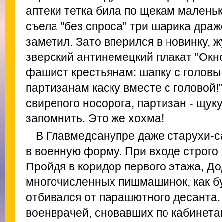
аптеки тетка била по щекам маленьку
съела "без спроса" три шарика драже
заметил. Зато вперился в новинку, 
зверский антинемецкий плакат "Окн
фашист крестьянам: шапку с головы
партизанам каску вместе с головой
свирепого носорога, партизан - щуку
запомнить. Это же хохма!
В Главмедсанупре даже старухи-
в военную форму. При входе строго
Пройдя в коридор первого этажа, Д
многочисленных пишмашинок, как бу
отбивался от парашютного десанта
военврачей, сновавших по кабинетам