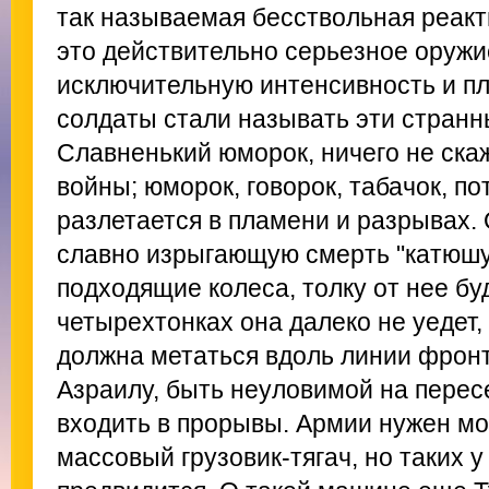
так называемая бесствольная реакт
это действительно серьезное оружи
исключительную интенсивность и пло
солдаты стали называть эти странн
Славненький юморок, ничего не скаж
войны; юморок, говорок, табачок, по
разлетается в пламени и разрывах. 
славно изрыгающую смерть "катюшу"
подходящие колеса, толку от нее бу
четырехтонках она далеко не уедет,
должна метаться вдоль линии фронт
Азраилу, быть неуловимой на перес
входить в прорывы. Армии нужен м
массовый грузовик-тягач, но таких у 