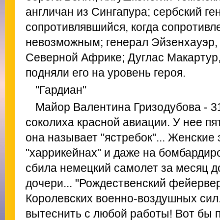
англичан из Сингапура; сербский г
сопротивлявшийся, когда сопротивл
невозможным; генерал Эйзенхауэр,
Северной Африке; Дуглас Макартур, 
подняли его на уровень героя.
"Гардиан"
Майор Валентина Гризодубова - 3
соколиха красной авиации. У нее пя
она называет "ястребок"... Женские
"харрикейнах" и даже на бомбардир
сбила немецкий самолет за месяц д
дочери... "Рождественский фейервер
Королевских военно-воздушных сил.
вытеснить с любой работы! Вот бы 