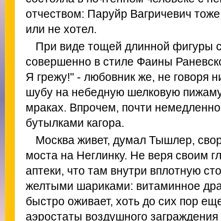
отчеством: Паруйр Вагричевич тоже
или не хотел.
При виде тощей длинной фигуры 
совершенно в стиле Фаины Раневско
Я грежу!" - любовник же, не говоря 
шубу на небедную шелковую пижаму 
мраках. Впрочем, почти немедленно
бутылками кагора.
Москва живет, думал Тышлер, свор
моста на Неглинку. Не веря своим гл
аптеки, что там внутри вплотную ст
желтыми шариками: витаминное драж
быстро оживает, хоть до сих пор ещ
аэростаты воздушного заграждения 