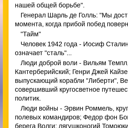
нашей общей борьбе".
Генерал Шарль де Голль: "Мы дости
момента, когда прибой побед поверн
"Тайм"
Человек 1942 года - Иосиф Сталин
означает "сталь"...
Люди доброй воли - Вильям Темпл
Кантерберийский; Генри Джей Кайз
выпускающий корабли "Либерти", Ве
совершивший кругосветное путешес
политик.
Люди войны - Эрвин Роммель, кру
полевых командиров; Федор фон Бок
берега Волги; лягушконогий Томою