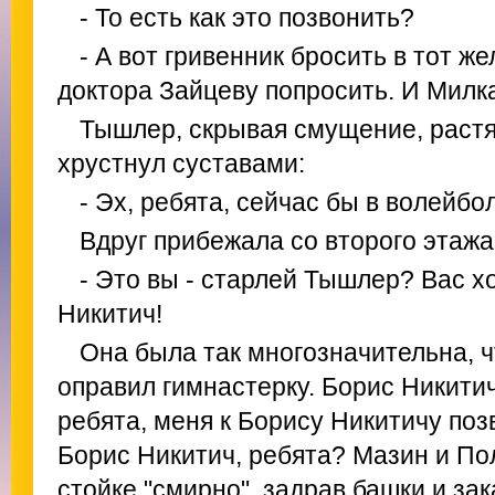
- То есть как это позвонить?
- А вот гривенник бросить в тот ж
доктора Зайцеву попросить. И Милка
Тышлер, скрывая смущение, растя
хрустнул суставами:
- Эх, ребята, сейчас бы в волейбо
Вдруг прибежала со второго этаж
- Это вы - старлей Тышлер? Вас х
Никитич!
Она была так многозначительна, ч
оправил гимнастерку. Борис Никити
ребята, меня к Борису Никитичу позв
Борис Никитич, ребята? Мазин и По
стойке "смирно", задрав башки и за