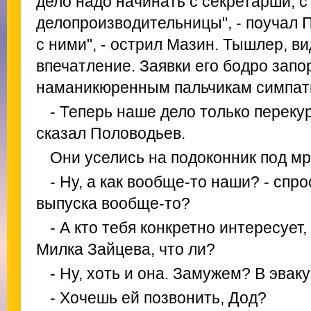
дело надо начинать с секретарши, с
делопроизводительницы", - поучал 
с ними", - острил Мазин. Тышлер, в
впечатление. Заявки его бодро запо
наманикюренным пальчикам симпат
- Теперь наше дело только перекур
сказал Половодьев.
Они уселись на подоконник под м
- Ну, а как вообще-то наши? - спро
выпуска вообще-то?
- А кто тебя конкретно интересует,
Милка Зайцева, что ли?
- Ну, хоть и она. Замужем? В эвак
- Хочешь ей позвонить, Дод?