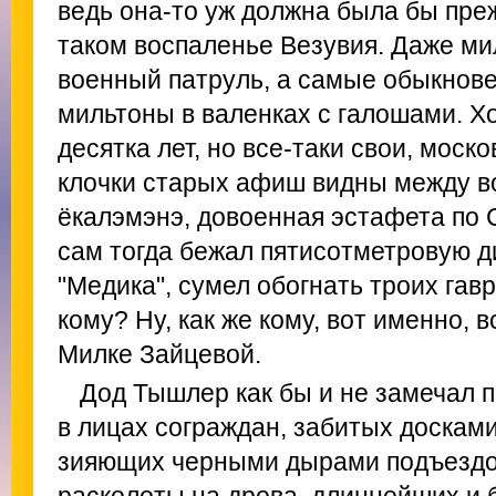
ведь она-то уж должна была бы преж
таком воспаленье Везувия. Даже ми
военный патруль, а самые обыкнов
мильтоны в валенках с галошами. Х
десятка лет, но все-таки свои, моск
клочки старых афиш видны между в
ёкалэмэнэ, довоенная эстафета по С
сам тогда бежал пятисотметровую д
"Медика", сумел обогнать троих гавр
кому? Ну, как же кому, вот именно,
Милке Зайцевой.
Дод Тышлер как бы и не замечал 
в лицах сограждан, забитых досками
зияющих черными дырами подъездов