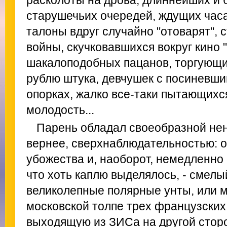
расколоты на дрова, длиннейших и
старушечьих очередей, ждущих часа
талоны вдруг случайно "отоварят",
войны, скучковавшихся вокруг кино 
шакалоподобных пацанов, торгующи
рублю штука, девчушек с посиневши
опорках, жалко все-таки пытающихс
молодость...
Парень обладал своеобразной не
вернее, сверхнаблюдательностью: о
убожества и, наоборот, немедленно
что хоть каплю выделялось, - смелы
великолепные полярные унты, или 
московской толпе трех французских
выходящую из ЗИСа на другой стор