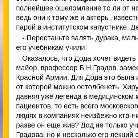
полнейшее ошеломление то ли от нов
ведь они к тому же и актеры, извес
парой в институтском капустнике. 
- Перестаньте валять дурака, мал
его учебникам учили!
Оказалось, что Дода хочет видеть 
майор, профессор Б.Н.Градов, замес
Красной Армии. Для Дода это была и
от которой можно остолбенеть. Хиру
давняя уже легенда в медицинском м
пациентов, то есть всего московског
людях в компаниях неизбежно кто-ни
разве он еще жив? Дод не только уч
Градова, но и несколько его лекций