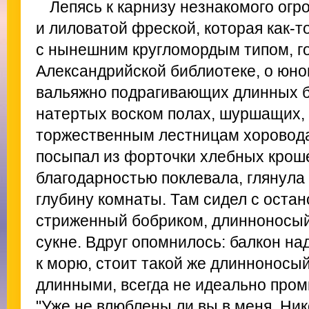
Лепясь к карнизу незнакомого ог
и лиловатой фреской, которая как-т
с нынешним кругломордым типом, г
Александрийской библиотеке, о юно
вальяжно подрагивающих длинных б
натертых воском полах, шуршащих,
торжественным лестницам хороводах
посыпал из форточки хлебных кроше
благодарностью поклевала, глянула 
глубину комнаты. Там сидел с оста
стриженный бобриком, длинноносый
сукне. Вдруг опомнилось: балкон на
к морю, стоит такой же длинноносый
длинными, всегда не идеально пром
"Уже не влюблены ли вы в меня, Ни