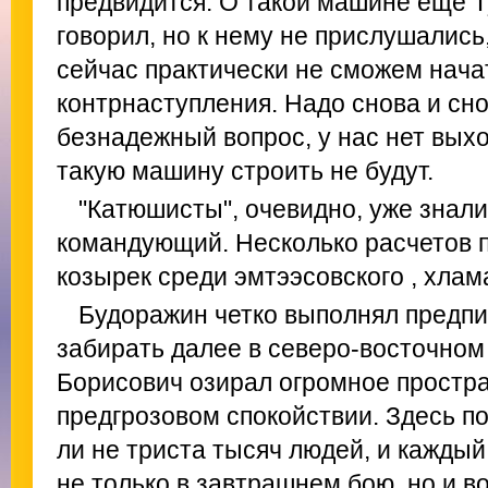
предвидится. О такой машине еще Т
говорил, но к нему не прислушались,
сейчас практически не сможем нача
контрнаступления. Надо снова и сн
безнадежный вопрос, у нас нет вых
такую машину строить не будут.
"Катюшисты", очевидно, уже знали
командующий. Несколько расчетов п
козырек среди эмтээсовского , хлам
Будоражин четко выполнял предпи
забирать далее в северо-восточном
Борисович озирал огромное простра
предгрозовом спокойствии. Здесь по
ли не триста тысяч людей, и каждый
не только в завтрашнем бою, но и в