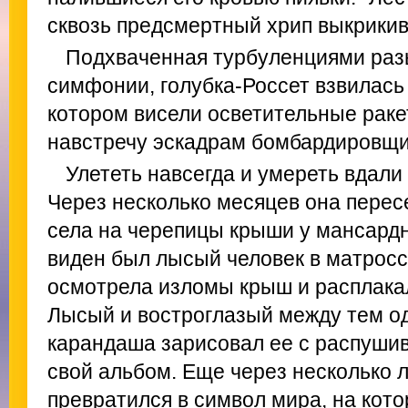
сквозь предсмертный хрип выкрикива
Подхваченная турбуленциями ра
симфонии, голубка-Россет взвилась 
котором висели осветительные раке
навстречу эскадрам бомбардировщи
Улететь навсегда и умереть вдали 
Через несколько месяцев она пере
села на черепицы крыши у мансардн
виден был лысый человек в матросс
осмотрела изломы крыш и расплакал
Лысый и востроглазый между тем 
карандаша зарисовал ее с распуш
свой альбом. Еще через несколько л
превратился в символ мира, на кото