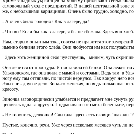
Кроме западных украинцев на Колыму прибывают сейчас больши
самовольный уход с предприятий. В нашей центральной зоне эти
же, с небольшими вариациями. Очень было трудно, холодно, гол
- А очень было голодно? Как в лагере, да?
- Что вы! Если бы как в лагере, я бы не сбежала. Здесь вон хлеб
Нам, старым опытным зэка, совсем не нравится этот заморский
именно белизна этого хлеба. Они любуются им как полузабытым
- Здесь хоть женщиной себя чувствуешь, - милым, чуть охрипш
Она лечится от простуды. Я поставила ей банки. Она лежит на 
Ульяновском, где она жила с мамой и сестрами. Ведь там, в Уль
ногу ему там оттяпали, по чистой вернулся. Так вокруг него вс
Эльгене - другое дело. Зона-то женская, но ведь только шагни 
красоту.
Зиночка заговорщически улыбается и предлагает мне сунуть рук
цепляясь одна за другую. Подрагивают от смеха беленькие, п
- Не торопись, девчонка! Слыхала, здесь есть словцо "шакалы"?
Пустые, конечно, речи. Уже через несколько месяцев чуть ли н