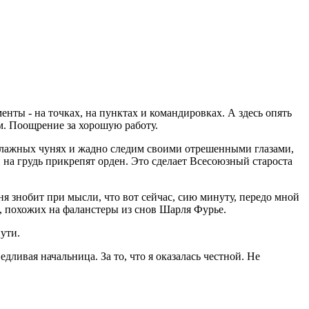
менты - на точках, на пунктах и командировках. А здесь опять
м. Поощрение за хорошую работу.
влажных чунях и жадно следим своими отрешенными глазами,
 на грудь прикрепят орден. Это сделает Всесоюзный староста
ня знобит при мысли, что вот сейчас, сию минуту, передо мной
, похожих на фаланстеры из снов Шарля Фурье.
ути.
ливая начальница. За то, что я оказалась честной. Не