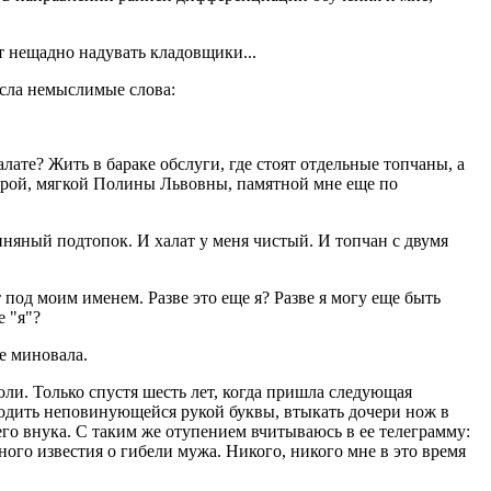
т нещадно надувать кладовщики...
есла немыслимые слова:
ате? Жить в бараке обслуги, где стоят отдельные топчаны, а
доброй, мягкой Полины Львовны, памятной мне еще по
иняный подтопок. И халат у меня чистый. И топчан с двумя
 под моим именем. Разве это еще я? Разве я могу еще быть
е "я"?
Не миновала.
ли. Только спустя шесть лет, когда пришла следующая
ыводить неповинующейся рукой буквы, втыкать дочери нож в
шего внука. С таким же отупением вчитываюсь в ее телеграмму:
ого известия о гибели мужа. Никого, никого мне в это время