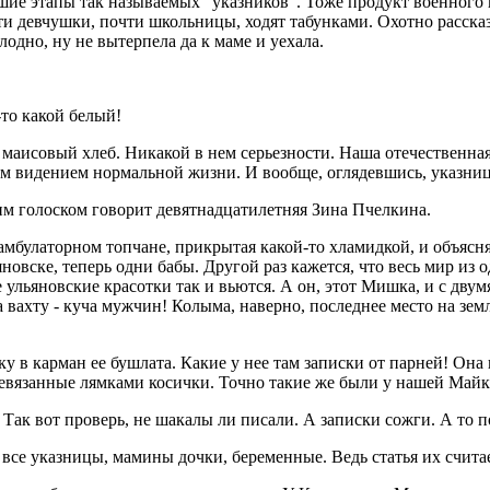
е этапы так называемых "указников". Тоже продукт военного в
 девчушки, почти школьницы, ходят табунками. Охотно рассказыв
одно, ну не вытерпела да к маме и уехала.
-то какой белый!
 маисовый хлеб. Никакой в нем серьезности. Наша отечественная
 видением нормальной жизни. И вообще, оглядевшись, указницы 
им голоском говорит девятнадцатилетняя Зина Пчелкина.
амбулаторном топчане, прикрытая какой-то хламидкой, и объясня
яновске, теперь одни бабы. Другой раз кажется, что весь мир из
е ульяновские красотки так и вьются. А он, этот Мишка, и с дву
за вахту - куча мужчин! Колыма, наверно, последнее место на зем
у в карман ее бушлата. Какие у нее там записки от парней! Она
еревязанные лямками косички. Точно такие же были у нашей Май
 Так вот проверь, не шакалы ли писали. А записки сожги. А то п
е все указницы, мамины дочки, беременные. Ведь статья их счит