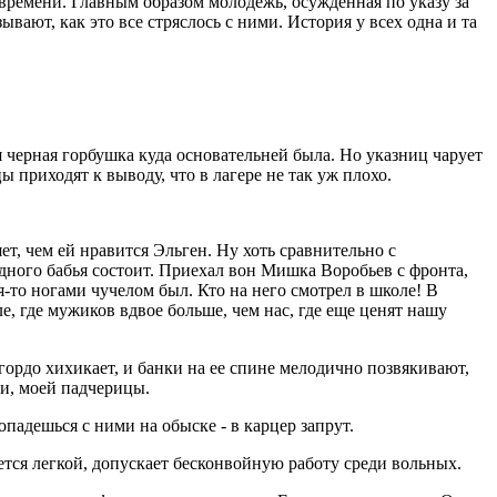
ремени. Главным образом молодежь, осужденная по указу за
ают, как это все стряслось с ними. История у всех одна и та
 черная горбушка куда основательней была. Но указниц чарует
приходят к выводу, что в лагере не так уж плохо.
ет, чем ей нравится Эльген. Ну хоть сравнительно с
 одного бабья состоит. Приехал вон Мишка Воробьев с фронта,
мя-то ногами чучелом был. Кто на него смотрел в школе! В
ле, где мужиков вдвое больше, чем нас, где еще ценят нашу
 гордо хихикает, и банки на ее спине мелодично позвякивают,
ки, моей падчерицы.
опадешься с ними на обыске - в карцер запрут.
ается легкой, допускает бесконвойную работу среди вольных.