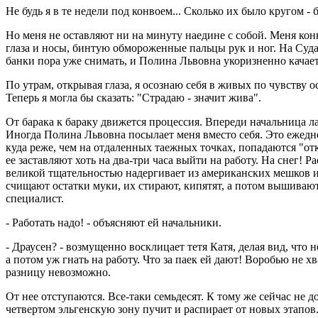
Не будь я в те недели под конвоем... Сколько их было кругом 
Но меня не оставляют ни на минуту наедине с собой. Меня кон
глаза и носы, бинтую обмороженные пальцы рук и ног. На Суда
банки пора уже снимать, и Полина Львовна укоризненно качает
По утрам, открывая глаза, я осознаю себя в живых по чувству
Теперь я могла бы сказать: "Страдаю - значит жива".
От барака к бараку движется процессия. Впереди начальница л
Иногда Полина Львовна посылает меня вместо себя. Это ежеднев
куда реже, чем на отдаленных таежных точках, попадаются "отк
ее заставляют хоть на два-три часа выйти на работу. На снег! Р
великой тщательностью надергивает из американских мешков из
счищают остатки муки, их стирают, кипятят, а потом вышивают
специалист.
- Работать надо! - объясняют ей начальники.
- Драусен? - возмущенно восклицает тетя Катя, делая вид, что 
а потом уж гнать на работу. Что за паек ей дают! Воробью не х
разницу невозможно.
От нее отступаются. Все-таки семьдесят. К тому же сейчас не 
четвертом эльгенскую зону пучит и распирает от новых этапов