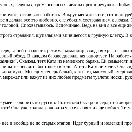
- бурных, ледяных, громкоголосых таежных рек и речушек. Любая
воируют, заставляют работать. Вокруг меня десятки, сотни люд
ре я делала все это любовно, с глубоким состраданием к людям.
 головой. Спохватываюсь. Вспоминаю. Ведь на вид я все еще жи
 острого страдания, щупальцами впившегося в грудную клетку. В
агеря, за ней начальник режима, командир взвода вохры, начал
ный обход. В каждом бараке дневальная рапортует. На работе - с
азчики". Скажем, тетя Катя из немецкого барака. Ей семьдесят, 
асчищать снег, хотя бы только в зоне. А тетя Катя не хочет. Она 
-под муки. Мы едим теперь белый, как вата, маисовый американ
, мережат или вяжут из них любые предметы туалета: носки, рук
не умеет говорить по-русски. Потом она быстро и сердито говори
ватит! Она уже ходила жаловаться в сельсовет и еще пойдет. Тет
до нее и вообще не до старых этапов. Идет бурный и нелегкий про
.