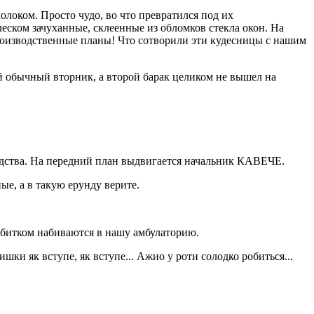
локом. Просто чудо, во что превратился под их
ском зачуханные, склеенные из обломков стекла окон. На
роизводственные планы! Что сотворили эти кудесницы с нашим
ый обычный вторник, а второй барак целиком не вышел на
водства. На передний план выдвигается начальник КАВЕЧЕ.
ые, а в такую ерунду верите.
 битком набиваются в нашу амбулаторию.
ки як вступе, як вступе... Ажио у роти солодко робиться...