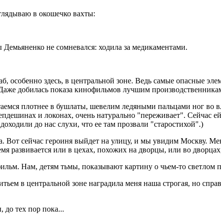
аглядываю в окошечко вахты:
 Демьяненко не сомневался: ходила за медикаментами.
лаб, особенно здесь, в центральной зоне. Ведь самые опасные эле
. Даже добилась показа кинофильмов лучшим производственника
таемся плотнее в бушлаты, шевелим ледяными пальцами ног во 
пдешинах и локонах, очень натурально "переживает". Сейчас ей
доходили до нас слухи, что ее там прозвали "старостихой".)
а. Вот сейчас героиня выйдет на улицу, и мы увидим Москву. Ме
мя развивается или в цехах, похожих на дворцы, или во дворцах
фильм. Нам, детям тьмы, показывают картину о чьем-то светлом п
ьем в центральной зоне наградила меня наша строгая, но справед
 до тех пор пока...