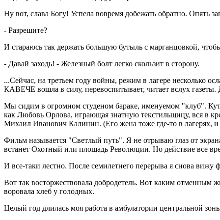
Ну вот, слава Богу! Успела вовремя добежать обратно. Опять з
- Разрешите?
И стараюсь так держать большую бутыль с марганцовкой, чтобы
- Давай заходь! - Железный болт легко скользит в сторону.
...Сейчас, на третьем году войны, режим в лагере несколько ос
КАВЕЧЕ вошла в силу, перевоспитывает, читает вслух газеты
Мы сидим в огромном студеном бараке, именуемом "клуб". Ку
как Любовь Орлова, играющая знатную текстильщицу, вся в кре
Михаил Иванович Калинин. (Его жена тоже где-то в лагерях, и 
Фильм называется "Светлый путь". Я не отрываю глаз от экран
встанет Охотный или площадь Революции. Но действие все вре
И все-таки лестно. После семилетнего перерыва я снова вижу 
Вот так восторжествовала добродетель. Вот каким отменным жит
воровала хлеб у голодных.
Целый год длилась моя работа в амбулатории центральной зоны,