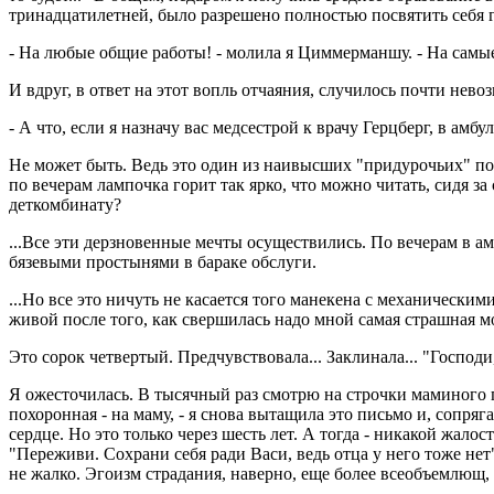
тринадцатилетней, было разрешено полностью посвятить себя
- На любые общие работы! - молила я Циммерманшу. - На самые 
И вдруг, в ответ на этот вопль отчаяния, случилось почти нев
- А что, если я назначу вас медсестрой к врачу Герцберг, в ам
Не может быть. Ведь это один из наивысших "придурочьих" пос
по вечерам лампочка горит так ярко, что можно читать, сидя з
деткомбинату?
...Все эти дерзновенные мечты осуществились. По вечерам в а
бязевыми простынями в бараке обслуги.
...Но все это ничуть не касается того манекена с механически
живой после того, как свершилась надо мной самая страшная мо
Это сорок четвертый. Предчувствовала... Заклинала... "Господи, 
Я ожесточилась. В тысячный раз смотрю на строчки маминого п
похоронная - на маму, - я снова вытащила это письмо и, сопр
сердце. Но это только через шесть лет. А тогда - никакой жало
"Переживи. Сохрани себя ради Васи, ведь отца у него тоже не
не жалко. Эгоизм страдания, наверно, еще более всеобъемлющ,