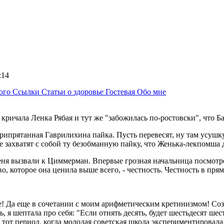
4:14
ного
Ссылки
Статьи о здоровье
Гостевая
Обо мне
ричала Ленка Рябая и тут же "забожилась по-ростовски", что Баб
рипрятанная Гаврилихина пайка. Пусть перевесят, ну там усушк
е захватят с собой ту безобманную пайку, что Женька-лекпомша д
 меня вызвали к Циммерман. Впервые грозная начальница посмот
о, которое она ценила выше всего, - честность. Честность в пря
! Да еще в сочетании с моим арифметическим кретинизмом! Сознать
, я шептала про себя: "Если отнять десять, будет шестьдесят шест
 в тот период, когда молодая советская школа экспериментирова