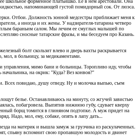
 ее школьное форменное платьишко. Ее в нем арестовали. Она
 жидкостью, напоминающей густой помидорный сок. От люэса.
оверки. Отбои. Должность зонной медсестры приближает меня к
ратели, а иногда и их жены. У надзирателя-татарина четверо
 теплым бараньим салом. Мы лечим ее смуглых малышей по
слепляю сносные татарские фразы, и мы беседуем про Казань.
 железный болт скользит влево и дверь вахты раскрывается
, мол, в больницу, за медикаментами.
и управления, мимо бани и больницы. Торопливо иду, чтобы
 начальника, на окрик: "Куда? Вез конвоя?"
ости. Всех повидаю, душу отведу. Ну и молочка выпью, съем
полощут белье. Останавливаюсь на минуту, со жгучей завистью
аялась, побагровела. Выпятив нижнюю губу, сдувает кверху
твенный борщ томится в глиняном подтопке. А муж придет на
яд. Надо, мол, ему, собаке, опять в лапу дать...
зда на материк и вышла замуж за грузчика из раскулаченных.
орят, спьяну вспомнит свою пропавшую молодость и двинет