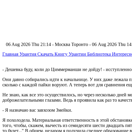
06 Aug 2026 Thu 21:14 - Москва
Торонто - 06 Aug 2026 Thu 1
Главная
Урантия
Скачать Книгу Урантии
Библиотека Интерес
- Дешевка буду, коли до Циммерманши не дойду! - исступленно к
Они давно собирались идти к начальнице. У них даже лежала п
сколько с каждой пайки воруют. А теперь вот для сравнения ещ
Не знаю, как все это осуществилось, но через несколько дней
доброжелательными глазами. Ведь я проявила как раз то качеств
- Я назначаю вас завхозом Змейки.
Я похолодела. Материальная ответственность в этой обстановке
того, чтобы, скажем, вычесть из семидесяти шести двадцать пять
то будет..." В общем, недаром я получила среднее образование