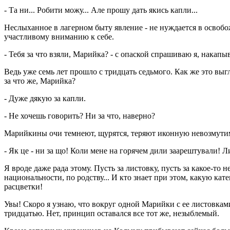
- Та ни... Робити можу... Але прошу дать якись капли...
Неслыханное в лагерном быту явление - не нуждается в освобо
участливому вниманию к себе.
- Тебя за что взяли, Марийка? - с опаской спрашиваю я, накап
Ведь уже семь лет прошло с тридцать седьмого. Как же это выг
за что же, Марийка?
- Дуже дякую за капли.
- Не хочешь говорить? Ни за что, наверно?
Марийкины очи темнеют, щурятся, теряют иконную невозмути
- Як це - ни за що! Коли мене на горячем дили заарештували! 
Я вроде даже рада этому. Пусть за листовку, пусть за какое-т
национальности, по родству... И кто знает при этом, какую к
расцветки!
Увы! Скоро я узнаю, что вокруг одной Марийки с ее листовками
тридцатью. Нет, принцип оставался все тот же, незыблемый.