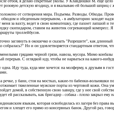
осле отбоя, я делаю секретные уколы. У Клавдюшки М. еще цело
ет розовую детскую ягодицу, и я вкалываю ей большой шприц с
 и положено от сотворения мира. Подъемы. Разводы. Обходы. Пр
 обходом и обеденным перерывом, - в амбулаторию заходят надзи
 меня за вахту, ведет в свою комнатешку, где пахнет лапшой и
рудку скипидаром, ставим на животик согревающий компресс. Я 
аршруты троллейбусов.
точно заглянуть в окошечко и сказать "Разрешите", как длинный
 собралась?" Но и он удовлетворяется стандартным ответом, что
менелыми грядами черной грязи, навоза, мусора. Мимо конбазы 
й перерыв. С оглядкой иду, чтобы не нарваться на какого-нибудь
ду одна. Иду туда, куда мне хочется: на молферму, к друзьям в г
ами.
а речке, у бани, стоя на мостках, какие-то бабенки-вольняшки 
 отжимает тяжеленные мужские порты из чертовой кожи. Она ум
и пойдет домой, в собственную свою хавиру, где у нее свой собс
ет ей рассказывать, как бригадир - собака - плохо закрыл ему нар
навским языкам, которая освободилась из лагеря без права вые
егом и хлещет его прямо из консервных банок. Другой раз, гов