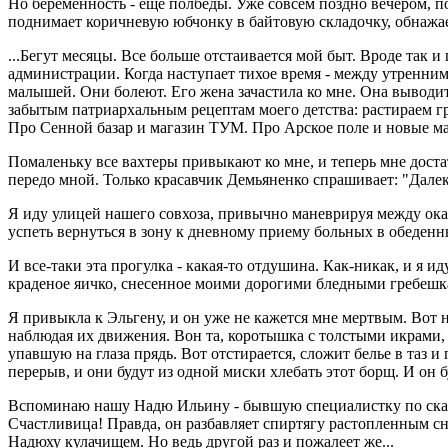
Но беременность - еще полбеды. Уже совсем поздно вечером, п
поднимает коричневую юбчонку в байтовую складочку, обнажа
...Бегут месяцы. Все больше отстаивается мой быт. Вроде так
администрации. Когда наступает тихое время - между утренним
малышей. Они болеют. Его жена зачастила ко мне. Она выводит
забытым патриархальным рецептам моего детства: растираем г
Про Сенной базар и магазин ТУМ. Про Арское поле и новые м
Помаленьку все вахтеры привыкают ко мне, и теперь мне доста
передо мной. Только красавчик Демьяненко спрашивает: "Далеко
Я иду улицей нашего совхоза, привычно маневрируя между ока
успеть вернуться в зону к дневному приему больных в обеденны
И все-таки эта прогулка - какая-то отдушина. Как-никак, и я и
краденое яичко, снесенное моими дорогими бледными гребешк
Я привыкла к Эльгену, и он уже не кажется мне мертвым. Вот н
наблюдая их движения. Вон та, коротышка с толстыми икрами,
упавшую на глаза прядь. Вот отстирается, сложит белье в таз 
перерыв, и они будут из одной миски хлебать этот борщ. И он буд
Вспоминаю нашу Надю Ильину - бывшую специалистку по сканди
Счастливица! Правда, он разбавляет спиртягу растопленным сн
Надюху кулачищем. Но ведь другой раз и пожалеет же...