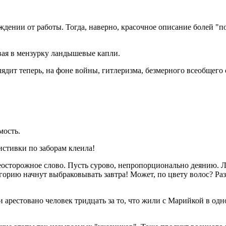
ждении от работы. Тогда, наверно, красочное описание болей "по
ывая в мензурку ландышевые капли.
лядит теперь, на фоне войны, гитлеризма, безмерного всеобщего
мость.
Листивки по заборам клеила!
о неосторожное слово. Пусть сурово, непропорционально деянию. 
атегорию начнут выбраковывать завтра! Может, по цвету волос? 
 арестовано человек тридцать за то, что жили с Марийкой в одно