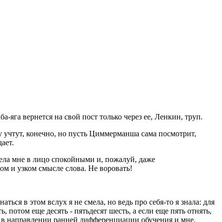
а-яга вернется на свой пост только через ее, Ленкин, труп.
у учтут, конечно, но пусть Циммерманша сама посмотрит,
ает.
рела мне в лицо спокойными и, пожалуй, даже
мом и узком смысле слова. Не воровать!
ся в этом вслух я не смела, но ведь про себя-то я знала: для
ь, потом еще десять - пятьдесят шесть, а если еще пять отнять,
ла в направлении ранней дифференциации обучения и мне,