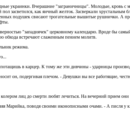
дные украинки. Вчерашние "заграничницы". Молодые, кровь с мо
ол засветился, как яичный желток. Засверкали хрустальным бле
оменных подушек свисают трогательные вышитые рушнички. А п
уфты.
о с верностью "западнячек" церковному календарю. Вроде бы сам
ию обхода встречают слаженным пением молитв.
альник режима.
о...
не потащишь в карцер. К тому же эти дивчины - ударницы произ
носит он, подергивая плечом. - Девушки вы все работящие, честн
колером лиц до смерти любят лечиться. На вечерний прием они
няя Марийка, поводя своими иконописными очами. - А писля у киш