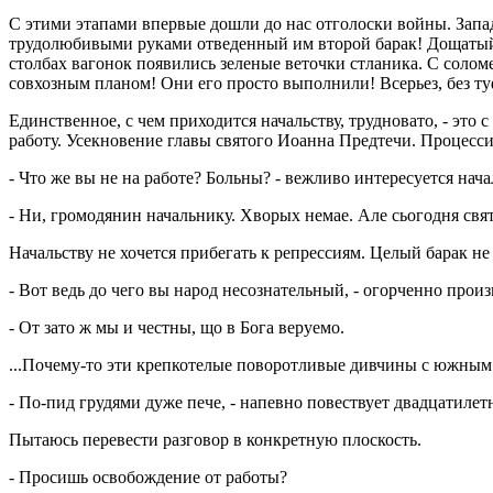
С этими этапами впервые дошли до нас отголоски войны. Запа
трудолюбивыми руками отведенный им второй барак! Дощатый п
столбах вагонок появились зеленые веточки стланика. С сол
совхозным планом! Они его просто выполнили! Всерьез, без т
Единственное, с чем приходится начальству, трудновато, - эт
работу. Усекновение главы святого Иоанна Предтечи. Процесс
- Что же вы не на работе? Больны? - вежливо интересуется нач
- Ни, громодянин начальнику. Хворых немае. Але сьогодня свят
Начальству не хочется прибегать к репрессиям. Целый барак 
- Вот ведь до чего вы народ несознательный, - огорченно произ
- От зато ж мы и честны, що в Бога веруемо.
...Почему-то эти крепкотелые поворотливые дивчины с южным 
- По-пид грудями дуже пече, - напевно повествует двадцатилет
Пытаюсь перевести разговор в конкретную плоскость.
- Просишь освобождение от работы?