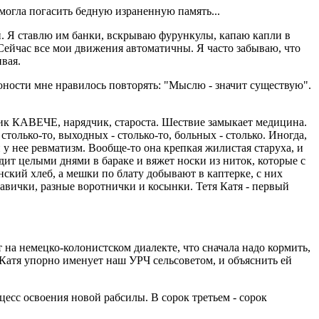
 могла погасить бедную израненную память...
ей. Я ставлю им банки, вскрываю фурункулы, капаю капли в
 Сейчас все мои движения автоматичны. Я часто забываю, что
вая.
 юности мне нравилось повторять: "Мыслю - значит существую".
ьник КАВЕЧЕ, нарядчик, староста. Шествие замыкает медицина.
только-то, выходных - столько-то, больных - столько. Иногда,
и у нее ревматизм. Вообще-то она крепкая жилистая старуха, и
сидит целыми днями в бараке и вяжет носки из ниток, которые с
ский хлеб, а мешки по блату добывают в каптерке, с них
авички, разные воротнички и косынки. Тетя Катя - первый
т на немецко-колонистском диалекте, что сначала надо кормить,
я Катя упорно именует наш УРЧ сельсоветом, и объяснить ей
цесс освоения новой рабсилы. В сорок третьем - сорок