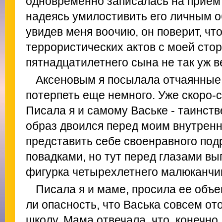
одновременно записалась на прием 
надеясь умилостивить его личным о
увидев меня воочию, он поверит, чт
террористических актов с моей сто
пятнадцатилетнего сына не так уж в
Аксеновым я посылала отчаянные 
потерпеть еще немного. Уже скоро-с
Писала я и самому Ваське - таинст
образ двоился перед моим внутренн
представить себе своенравного под
повадками, но тут перед глазами в
фигурка четырехлетнего малюканчик
Писала я и маме, просила ее объе
ли опасность, что Васька совсем ото
школу. Мама отвечала, что, конечно