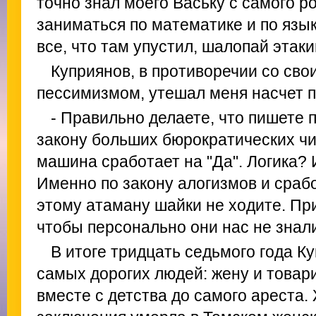
точно знал моего Ваську с самого ро
заниматься по математике и по язы
все, что там упустил, шалопай этаки
Куприянов, в противоречии со с
пессимизмом, утешал меня насчет п
- Правильно делаете, что пишете 
закону больших бюрократических чи
машина сработает на "Да". Логика? 
Именно по закону алогизмов и срабо
этому атаману шайки не ходите. Пр
чтобы персонально они нас не знал
В итоге тридцать седьмого года К
самых дорогих людей: жену и товар
вместе с детства до самого ареста.