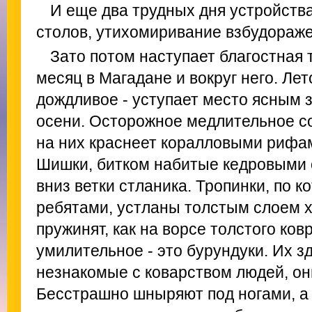
И еще два трудных дня устройства
столов, утихомиривание взбудораж
Зато потом наступает благостная 
месяц в Магадане и вокруг него. Лет
дождливое - уступает место ясным
осени. Осторожное медлительное со
на них краснеет коралловыми рифам
Шишки, битком набитые кедровыми 
вниз ветки стланика. Тропинки, по 
ребятами, устланы толстым слоем хв
пружинят, как на ворсе толстого ков
умилительное - это бурундуки. Их зд
незнакомые с коварством людей, он
Бесстрашно шныряют под ногами, а