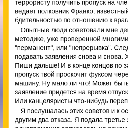
террористу получить пропуск на чл
ведает полковник Франко, известны
бдительностью по отношению к враг
Опытные люди советовали мне де
методике, уже проверенной многими
"перманент", или "непрерывка". Сле
подавать заявления снова и снова. Х
Пиши дальше! И в конце концов по 
пропуск твой проскочит фуксом чер
машину. Ну мало ли что! Может быт
заявление придется на время отпуск
Или канцеляристы что-нибудь переп
Я послушалась этих советов и к о
другим два отказа. Я подала третье