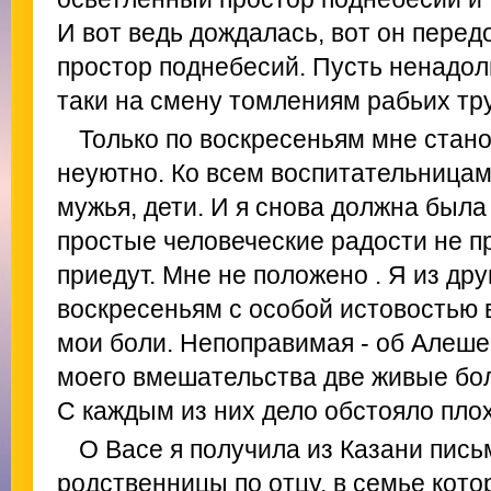
И вот ведь дождалась, вот он перед
простор поднебесий. Пусть ненадолг
таки на смену томлениям рабьих тр
Только по воскресеньям мне стан
неуютно. Ко всем воспитательницам
мужья, дети. И я снова должна была
простые человеческие радости не пр
приедут. Мне не положено . Я из друг
воскресеньям с особой истовостью 
мои боли. Непоправимая - об Алеше
моего вмешательства две живые боли
С каждым из них дело обстояло плох
О Васе я получила из Казани пись
родственницы по отцу, в семье кото