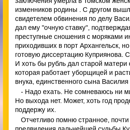
заключения умерла в Томском женск
изменников родины . С другом вышл
свидетелем обвинения по делу Васи
дал ему "очную ставку", подтвержда
преступные сношения с моряками и
приходивших в порт Архангельск, но
готовую диссертацию Куприянова. С
И хоть бы рубль дал старой матери 
которая работает уборщицей и раст
внука, единственного сына Василия
- Надо ехать. Не сомневаюсь ни ми
Но выхода нет. Может, хоть год про
поддержу их.
Отчетливо помню странное, почти
предвидения дальнейшей судьбы Ку