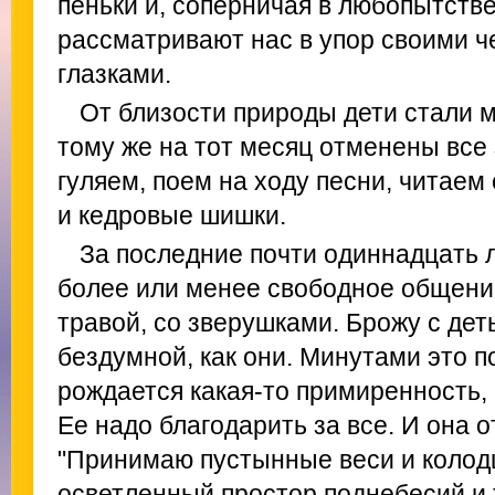
пеньки и, соперничая в любопытстве
рассматривают нас в упор своими 
глазками.
От близости природы дети стали м
тому же на тот месяц отменены все
гуляем, поем на ходу песни, читаем
и кедровые шишки.
За последние почти одиннадцать л
более или менее свободное общение
травой, со зверушками. Брожу с дет
бездумной, как они. Минутами это п
рождается какая-то примиренность, 
Ее надо благодарить за все. И она о
"Принимаю пустынные веси и колод
осветленный простор поднебесий и 