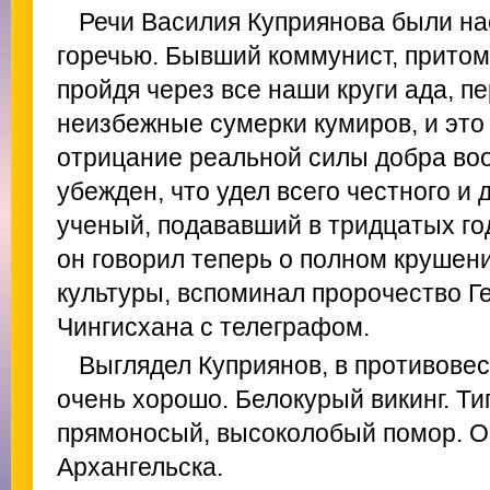
Речи Василия Куприянова были на
горечью. Бывший коммунист, притом
пройдя через все наши круги ада, п
неизбежные сумерки кумиров, и это 
отрицание реальной силы добра во
убежден, что удел всего честного и 
ученый, подававший в тридцатых г
он говорил теперь о полном крушен
культуры, вспоминал пророчество Г
Чингисхана с телеграфом.
Выглядел Куприянов, в противовес
очень хорошо. Белокурый викинг. Т
прямоносый, высоколобый помор. О
Архангельска.