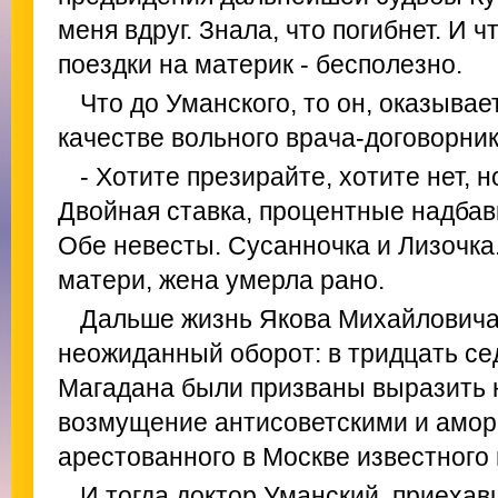
меня вдруг. Знала, что погибнет. И ч
поездки на материк - бесполезно.
Что до Уманского, то он, оказывае
качестве вольного врача-договорник
- Хотите презирайте, хотите нет, 
Двойная ставка, процентные надбавк
Обе невесты. Сусанночка и Лизочка
матери, жена умерла рано.
Дальше жизнь Якова Михайловича 
неожиданный оборот: в тридцать с
Магадана были призваны выразить 
возмущение антисоветскими и амо
арестованного в Москве известного
И тогда доктор Уманский, приеха