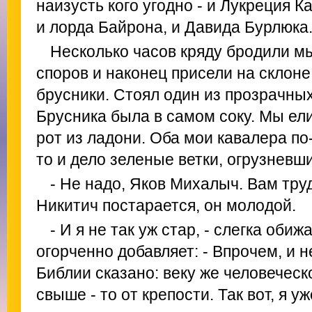
наизусть кого угодно - и Лукреция К
и лорда Байрона, и Давида Бурлюка
Несколько часов кряду бродили мы
споров и наконец присели на склоне
брусники. Стоял один из прозрачных
Брусника была в самом соку. Мы ели
рот из ладони. Оба мои кавалера п
то и дело зеленые ветки, огрузневши
- Не надо, Яков Михалыч. Вам труд
Никитич постарается, он молодой.
- И я не так уж стар, - слегка оби
огорченно добавляет: - Впрочем, и н
Библии сказано: веку же человеческо
свыше - то от крепости. Так вот, я у