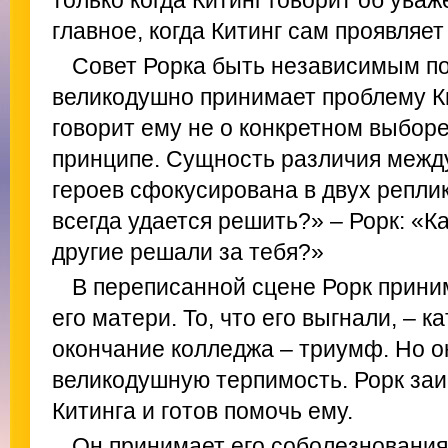
только когда Китинг говорит об уваже
главное, когда Китинг сам проявляет
Совет Рорка быть независимым по
великодушно принимает проблему Ки
говорит ему не о конкретном выборе
принципе. Сущность различия межд
героев сфокусирована в двух реплик
всегда удается решить?» – Рорк: «К
другие решали за тебя?»
В переписанной сцене Рорк прини
его матери. То, что его выгнали, – 
окончание колледжа – триумф. Но о
великодушную терпимость. Рорк за
Китинга и готов помочь ему.
Он принимает его соболезнования