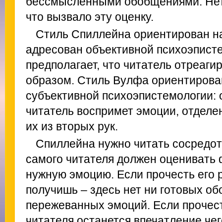
бессмысленными обобщениями. Нет 
что вызвало эту оценку.
Стиль Спиллейна ориентирован на
адресован объективной психоэписте
предполагает, что читатель отреаг
образом. Стиль Вулфа ориентирова
субъективной психоэпистемологии: о
читатель воспримет эмоции, отделе
их из вторых рук.
Спиллейна нужно читать сосредот
самого читателя должен оценивать
нужную эмоцию. Если прочесть его р
получишь – здесь нет ни готовых о
пережеванных эмоций. Если прочест
читателя останется впечатление чег