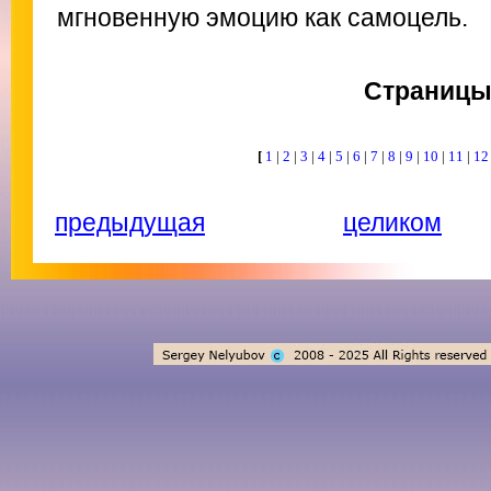
мгновенную эмоцию как самоцель.
Страниц
[
1
|
2
|
3
|
4
|
5
|
6
|
7
|
8
|
9
|
10
|
11
|
1
предыдущая
целиком