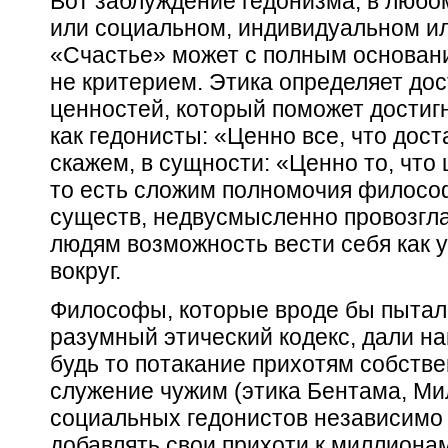
Вот заблуждение
гедонизма,
в любо
или социальном, индивидуальном ил
«Счастье» может с полным основа
не критерием.
Этика определяет дос
ценностей, который поможет достигн
как гедонисты: «Ценно все, что дос
скажем, в сущности: «Ценно то, что
то есть сложим полномочия филосо
существ, недвусмысленно провозгла
людям возможность вести себя как у
вокруг.
Философы, которые вроде бы пытал
разумный этический кодекс, дали н
будь то потакание прихотям собств
служение чужим (этика Бентама, Мил
социальных гедонистов независимо о
добавлять свои прихоти к миллиона