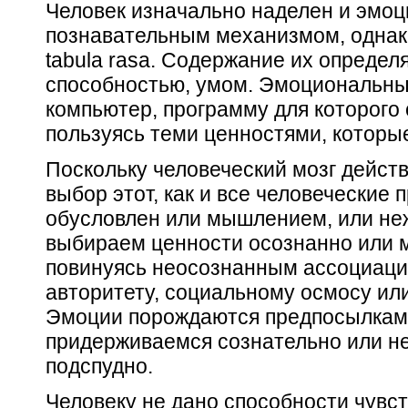
Человек изначально наделен и эмо
познавательным механизмом, однак
tabula rasa.
Содержание
их определ
способностью, умом. Эмоциональны
компьютер, программу для которого 
пользуясь теми ценностями, которые
Поскольку человеческий мозг действ
выбор этот, как и все человеческие
обусловлен или мышлением, или н
выбираем ценности осознанно или 
повинуясь неосознанным ассоциация
авторитету, социальному осмосу ил
Эмоции порождаются предпосылкам
придерживаемся сознательно или не
подспудно.
Человеку не дано способности
чувс