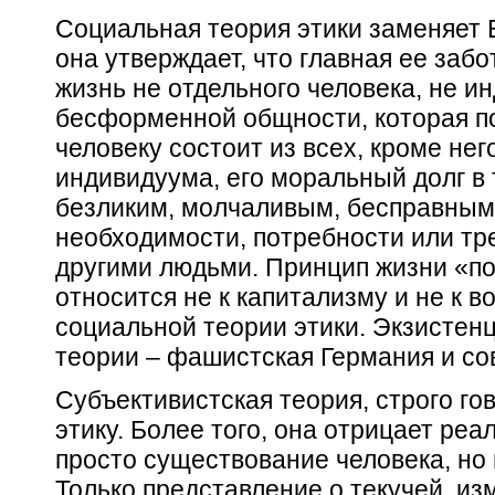
Социальная теория этики заменяет 
она утверждает, что главная ее забо
жизнь не отдельного человека, не и
бесформенной
общности,
которая п
человеку состоит из всех, кроме нег
индивидуума, его моральный долг в 
безликим, молчаливым, бесправным
необходимости, потребности или тр
другими людьми. Принцип жизни «п
относится не к капитализму и не к в
социальной теории этики. Экзисте
теории – фашистская Германия и со
Субъективистская теория, строго го
этику. Более того, она отрицает реа
просто существование человека, но
Только представление о текучей, из