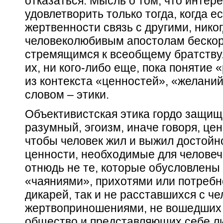
отказаться. Мысль о том, что интер
удовлетворить только тогда, когда 
жертвенности связь с другими, нико
человеколюбивым апостолам бескор
стремящимся к всеобщему братству.
их, ни кого-либо еще, пока понятие
из контекста «ценностей», «желаний
словом –
этики.
Объективистская этика гордо защищ
разумный, эгоизм,
иначе говоря, це
чтобы человек жил и выжил достойно
ценности, необходимые для
человеч
отнюдь не те, которые обусловлены
«чаяниями», прихотями или потреб
дикарей, так и не расставшихся с ч
жертвоприношениями, не вошедших 
общество и представляющих себе л