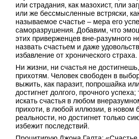
или страдания, как мазохист, пли за
или же бессмысленные встряски, ка
называемое счастье – мера его усп
саморазрушения. Добавим, что эмо
этих приверженцев вне-разумного не
назвать счастьем и даже удовольст
избавление
от хронического страха.
Ни жизни, ни счастья не достигнеш
прихотям. Человек свободен в выбо
выжить, как паразит, попрошайка или
достигнет долгого, прочного успеха;
искать счастья в любом внеразумно
прихоти, в любой иллюзии, в новом 
реальности, но достигнет только си
избежит последствий.
Процитирую Джона Галта: «Счастье