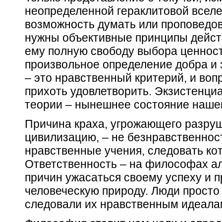
неопределенной гераклитовой вселе
возможность думать или проповедова
нужны
объективные
принципы дейст
ему полную свободу выбора ценнос
произвольное определение добра и з
– это нравственный критерий, и вопр
прихоть удовлетворить. Экзистенц
теории – нынешнее состояние нашей
Причина краха, угрожающего разру
цивилизацию, – не
безнравственнос
нравственные учения,
следовать ко
Ответственность – на философах ал
причин ужасаться своему успеху и п
человеческую природу. Люди просто
следовали их нравственным идеала