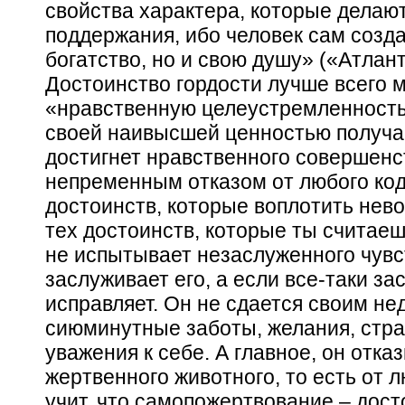
свойства характера, которые делаю
поддержания, ибо человек сам созда
богатство, но и свою душу» («Атлан
Достоинство гордости лучше всего м
«нравственную целеустремленность
своей наивысшей ценностью получает
достигнет нравственного совершенст
непременным отказом от любого ко
достоинств, которые воплотить нев
тех достоинств, которые ты считае
не испытывает незаслуженного чувс
заслуживает его, а если все-таки
за
исправляет. Он не сдается своим не
сиюминутные заботы, желания, стр
уважения к себе. А главное, он отка
жертвенного животного, то есть от 
учит, что самопожертвование – дост