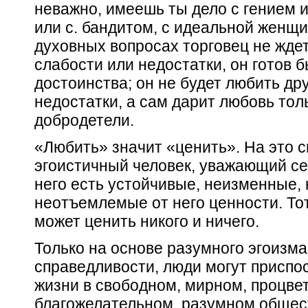
неважно, имеешь ты дело с гением и
или с. бандитом, с идеальной женщ
духовных вопросах торговец не ждет,
слабости или недостатки, он готов 
достоинства; он не будет любить др
недостатки, а сам дарит любовь тол
добродетели.
«Любить» значит «ценить». На это 
эгоистичный человек,
уважающий се
него есть устойчивые, неизменные,
неотъемлемые от него ценности. Тот,
может ценить никого и ничего.
Только на основе разумного эгоизма
справедливости, люди могут приспо
жизни в свободном, мирном, процв
благожелательном,
разумном
общес