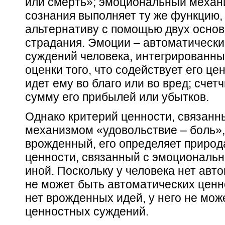
или смерть»; эмоциональный механ
сознания выполняет ту же функцию,
альтернативу с помощью двух основ
страдания. Эмоции – автоматически
суждений человека, интегрированны
оценки того, что содействует его це
идет ему
во благо
или
во вред;
счет
сумму его прибылей или убытков.
Однако критерий ценности, связанн
механизмом «удовольствие – боль»,
врожденный, его определяет природа
ценности, связанный с эмоциональ
иной.
Поскольку у человека нет авто
не может быть автоматических ценно
нет врожденных идей, у него не мо
ценностных суждений.