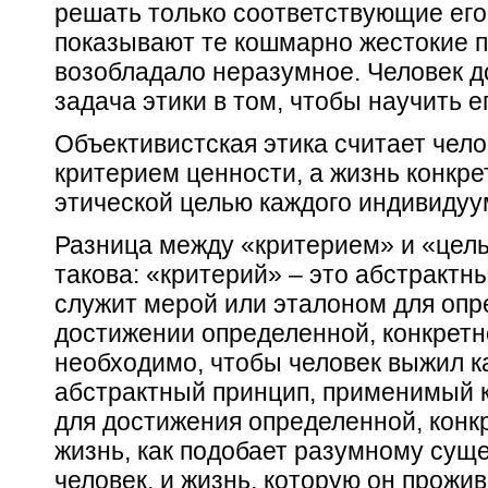
решать
только
соответствующие его
показывают те кошмарно жестокие п
возобладало неразумное. Человек д
задача этики в том, чтобы научить е
Объективистская этика считает чел
критерием
ценности, а
жизнь конкре
этической
целью
каждого индивидуу
Разница между «критерием» и «цель
такова: «критерий» – это абстрактн
служит мерой или эталоном для опр
достижении определенной, конкретно
необходимо, чтобы человек выжил ка
абстрактный принцип, применимый к
для достижения определенной, конк
жизнь, как подобает разумному сущ
человек, и жизнь, которую он прожи