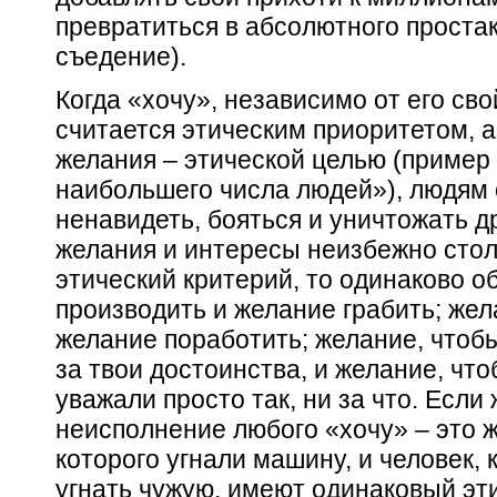
превратиться в абсолютного простак
съедение).
Когда «хочу», независимо от его св
считается этическим приоритетом, 
желания – этической целью (пример
наибольшего числа людей»), людям 
ненавидеть, бояться и уничтожать др
желания и интересы неизбежно стол
этический критерий, то одинаково 
производить и желание грабить; же
желание поработить; желание, чтоб
за твои достоинства, и желание, чт
уважали просто так, ни за что. Если 
неисполнение любого «хочу» – это
ж
которого угнали машину, и человек,
угнать чужую, имеют одинаковый эти