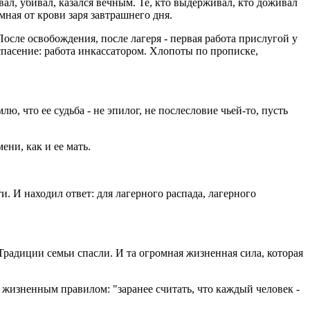
вал, убивал, казался вечным. Те, кто выдерживал, кто доживал
мная от крови заря завтрашнего дня.
После освобождения, после лагеря - первая работа прислугой у
И спасение: работа инкассатором. Хлопоты по прописке,
, что ее судьба - не эпилог, не послесловие чьей-то, пусть
ени, как и ее мать.
. И находил ответ: для лагерного распада, лагерного
Традиции семьи спасли. И та огромная жизненная сила, которая
м жизненным правилом: "заранее считать, что каждый человек -