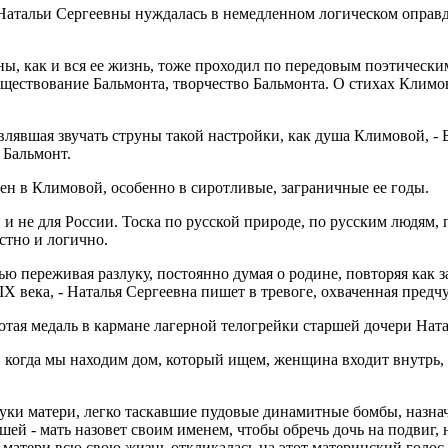
Натальи Сергеевны нуждалась в немедленном логическом оправд
вны, как и вся ее жизнь, тоже проходил по передовым поэтичес
ествование Бальмонта, творчество Бальмонта. О стихах Климова
влявшая звучать струны такой настройки, как душа Климовой, - 
 Бальмонт.
ен в Климовой, особенно в сиротливые, заграничные ее годы.
 и не для России. Тоска по русской природе, по русским людям, 
стно и логично.
ью переживая разлуку, постоянно думая о родине, повторяя как з
IX века, - Наталья Сергеевна пишет в тревоге, охваченная предч
лотая медаль в кармане лагерной телогрейки старшей дочери На
 когда мы находим дом, который ищем, женщина входит внутрь, в 
руки матери, легко таскавшие пудовые динамитные бомбы, назн
шей - мать назовет своим именем, чтобы обречь дочь на подвиг,
м матери всю свою жизнь откликалась на этот материнский голос,