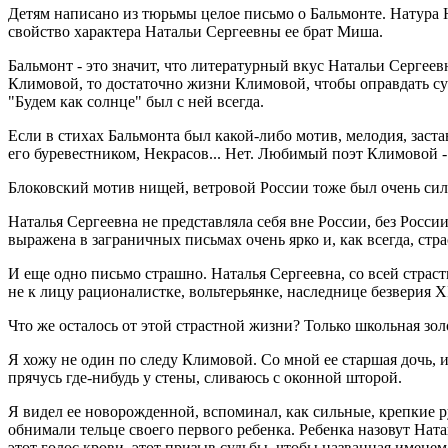
Детям написано из тюрьмы целое письмо о Бальмонте. Натура 
свойство характера Натальи Сергеевны ее брат Миша.
Бальмонт - это значит, что литературный вкус Натальи Сергее
Климовой, то достаточно жизни Климовой, чтобы оправдать сущ
"Будем как солнце" был с ней всегда.
Если в стихах Бальмонта был какой-либо мотив, мелодия, заста
его буревестником, Некрасов... Нет. Любимый поэт Климовой -
Блоковский мотив нищей, ветровой России тоже был очень сил
Наталья Сергеевна не представляла себя вне России, без России
выражена в заграничных письмах очень ярко и, как всегда, стра
И еще одно письмо страшно. Наталья Сергеевна, со всей страст
не к лицу рационалистке, вольтерьянке, наследнице безверия X
Что же осталось от этой страстной жизни? Только школьная зо
Я хожу не один по следу Климовой. Со мной ее старшая дочь, и
прячусь где-нибудь у стены, сливаюсь с оконной шторой.
Я видел ее новорожденной, вспоминал, как сильные, крепкие 
обнимали тельце своего первого ребенка. Ребенка назовут Ната
этот голос крови, этот призыв судьбы, чтобы названная имене