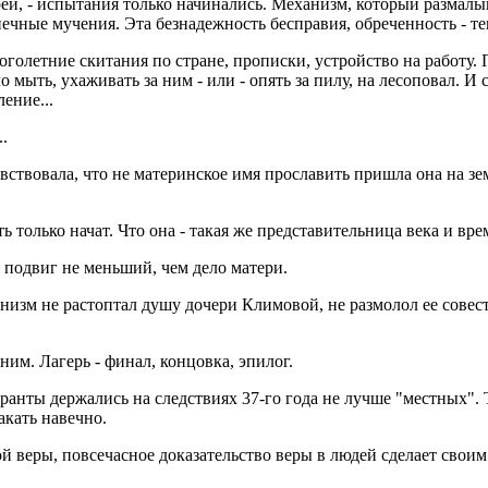
ерей, - испытания только начинались. Механизм, который размалы
нечные мучения. Эта безнадежность бесправия, обреченность - те
оголетние скитания по стране, прописки, устройство на работу. 
о мыть, ухаживать за ним - или - опять за пилу, на лесоповал. 
ение...
.
твовала, что не материнское имя прославить пришла она на землю
ь только начат. Что она - такая же представительница века и врем
- подвиг не меньший, чем дело матери.
изм не растоптал душу дочери Климовой, не размолол ее совести
им. Лагерь - финал, концовка, эпилог.
анты держались на следствиях 37-го года не лучше "местных". 
акать навечно.
ой веры, повсечасное доказательство веры в людей сделает свои