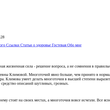
5:28
ного
Ссылки
Статьи о здоровье
Гостевая
Обо мне
ная жизненная сила - решение вопроса, а не сомнения в правиль
вны Климовой. Многоточий явно больше, чем принято в норма
ора. Климова умеет делать многоточия в высшей степени вырази
 средство описаний шутливых, грозных.
му стоят на своих местах, а многоточия вовсе исчезли. Все ясн