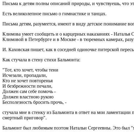
Письма к детям полны описаний природы, и чувствуешь, что эт
Есть великолепное письмо о гимнастике и танцах.
Письма детям, разумеется, имеют в виду детское понимание во
Климова умеет сообщить и о карцерных наказаниях - Наталья Се
Климовой в Петербурге и в Москве - в тюремных камерах, разум
И. Каховская пишет, как в соседней одиночке питерской пере
Как стучала в стену стихи Бальмонта:
"Тот, кто хочет, чтобы тени
Исчезали, пропадали,
Кто не хочет повторенья
И безбрежности печали,
Должен сам себе помочь -
Должен властною рукою
Бесполезность бросить прочь, -
стучала мне в стенку из Бальмонта в ответ на мои ламентации
смертный приговор".
Бальмонт был любимым поэтом Натальи Сергеевны. Это был "моде