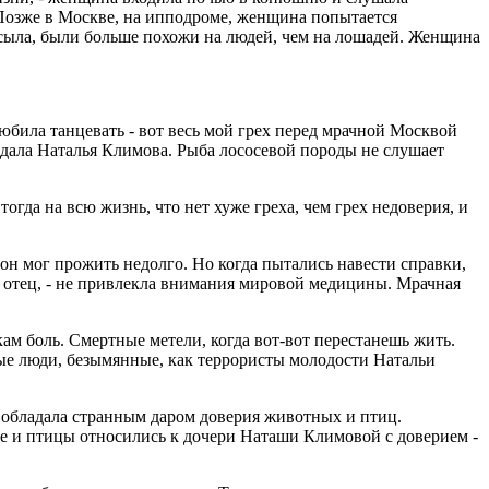
Позже в Москве, на ипподроме, женщина попытается
посыла, были больше похожи на людей, чем на лошадей. Женщина
юбила танцевать - вот весь мой грех перед мрачной Москвой
поздала Наталья Климова. Рыба лососевой породы не слушает
огда на всю жизнь, что нет хуже греха, чем грех недоверия, и
а он мог прожить недолго. Но когда пытались навести справки,
ер отец, - не привлекла внимания мировой медицины. Мрачная
ам боль. Смертные метели, когда вот-вот перестанешь жить.
ные люди, безымянные, как террористы молодости Натальи
 обладала странным даром доверия животных и птиц.
ые и птицы относились к дочери Наташи Климовой с доверием -