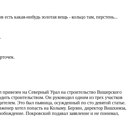
есть какая-нибудь золотая вещь - кольцо там, перстень...
.
рточек.
ыл привезен на Северный Урал на строительство Вишерского
водить строительством. Он руководил одним из трех участков
ителем. Это был пьяница, осужденный по сто девятой статье.
Инженер хотел попасть на Колыму. Берзин, директор Вишхимза,
свобождение. Покровский подавал заявление и не понимал,