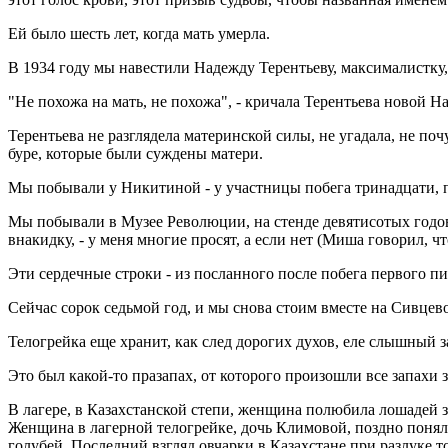
Ей было шесть лет, когда мать умерла.
В 1934 году мы навестили Надежду Терентьеву, максималистку
"Не похожа на мать, не похожа", - кричала Терентьева новой Н
Терентьева не разглядела материнской силы, не угадала, не п
буре, которые были суждены матери.
Мы побывали у Никитиной - у участницы побега тринадцати, п
Мы побывали в Музее Революции, на стенде девятисотых годов
внакидку, - у меня многие просят, а если нет (Миша говорил, ч
Эти сердечные строки - из посланного после побега первого п
Сейчас сорок седьмой год, и мы снова стоим вместе на Сивцев
Телогрейка еще хранит, как след дорогих духов, еле слышный 
Это был какой-то празапах, от которого произошли все запахи 
В лагере, в Казахстанской степи, женщина полюбила лошадей за
Женщина в лагерной телогрейке, дочь Климовой, поздно поняла
голубей. Последний взгляд овчарки в Казахстане при разлуке