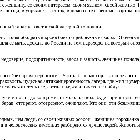
их женщину, со своим интересом, своим языком, своей жизнью. 
ые лошади, в упряжке, в лентах, в шляпах, охваченные азартом 
слышный запах казахстанской лагерной конюшни.
й, чтобы ободрать в кровь бока о прибрежные скалы. "Я очень л
 жила ее мать, доехать до России на том пароходе, на который о
недоверие, подозрительность, злоба и зависть. Женщина поняла т
герей "без права переписки". У отца был рак горла - после арест
вораковость, чудесная антиканцерогенность лагеря, где жил и ум
искать хоть тень следа отца и мужа и ничего не найдут.
уки и ноги - до конца жизни холодная вода будет причинять рук
 барак, оттирают, отогревают, оживляют. Кто они, эти безымян
одных, чем люди, со своей жизнью особой - женщина-горожанка
 и в человеческих качествах разбираются лучше людей. Животн