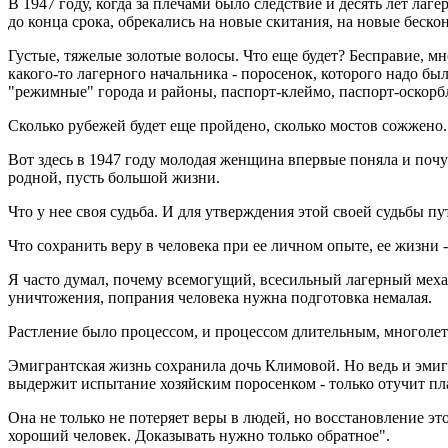
В 1947 году, когда за плечами было следствие и десять лет лаг
до конца срока, обрекались на новые скитания, на новые беско
Густые, тяжелые золотые волосы. Что еще будет? Бесправие, мн
какого-то лагерного начальника - поросенок, которого надо был
"режимные" города и районы, паспорт-клеймо, паспорт-оскорбл
Сколько рубежей будет еще пройдено, сколько мостов сожжено..
Вот здесь в 1947 году молодая женщина впервые поняла и почувс
родной, пусть большой жизни.
Что у нее своя судьба. И для утверждения этой своей судьбы пут
Что сохранить веру в человека при ее личном опыте, ее жизни 
Я часто думал, почему всемогущий, всесильный лагерный механ
уничтожения, попрания человека нужна подготовка немалая.
Растление было процессом, и процессом длительным, многолетн
Эмигрантская жизнь сохранила дочь Климовой. Но ведь и эмигр
выдержит испытание хозяйским поросенком - только отучит пл
Она не только не потеряет веры в людей, но восстановление эт
хороший человек. Доказывать нужно только обратное".