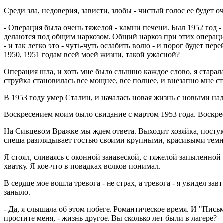
Среди зла, недоверия, зависти, злобы - чистый голос ее будет о
- Операция была очень тяжелой - камни печени. Был 1952 год -
делаются под общим наркозом. Общий наркоз при этих операция
- и так легко это - чуть-чуть ослабить волю - и порог будет перей
1950, 1951 годам всей моей жизни, такой ужасной?
Операция шла, и хоть мне было слышно каждое слово, я старалас
струйка становилась все мощнее, все полнее, и внезапно мне с
В 1953 году умер Сталин, и началась новая жизнь с новыми н
Воскресением моим было свидание с мартом 1953 года. Воскреса
На Сивцевом Вражке мы ждем ответа. Выходит хозяйка, постуки
спеша разглядывает гостью своими крупными, красивыми тем
Я стоял, сливаясь с оконной занавеской, с тяжелой запыленно
хватку. Я кое-что в повадках волков понимал.
В сердце мое вошла тревога - не страх, а тревога - я увидел 
заныло.
- Да, я слышала об этом побеге. Романтическое время. И "Пись
простите меня, - жизнь другое. Вы сколько лет были в лагере?