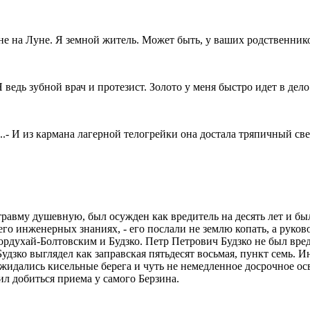
не на Луне. Я земной житель. Может быть, у ваших родственников 
Я ведь зубной врач и протезист. Золото у меня быстро идет в дело
...- И из кармана лагерной телогрейки она достала тряпичный све
травму душевную, был осужден как вредитель на десять лет и б
 его инженерных знаниях, - его послали не землю копать, а руко
рдухай-Болтовским и Будзко. Петр Петрович Будзко не был вред
удзко выглядел как заправская пятьдесят восьмая, пункт семь. 
 ожидались кисельные берега и чуть не немедленное досрочное о
шил добиться приема у самого Берзина.