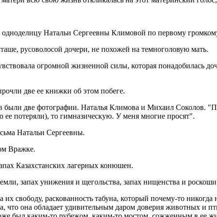
, одноделицу Натальи Сергеевны Климовой по первому громкому 
аташе, русоволосой дочери, не похожей на темноголовую мать.
очувствовала огромной жизненной силы, которая понадобилась д
рочли две ее книжки об этом побеге.
 были две фотографии. Наталья Климова и Михаил Соколов. "Пр
то ее потеряли), то гимназическую. У меня многие просят".
исьма Натальи Сергеевны.
ом Вражке.
запах Казахстанских лагерных конюшен.
земли, запах унижения и щегольства, запах нищенства и роскоши
 их свободу, раскованность табуна, который почему-то никогда не
, что она обладает удивительным даром доверия животных и птиц
 тоже был каким-то рубежом, каким-то мостом, сожженным в ее 