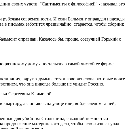
ании своих чувств. "Сантименты с философией" - называл это
ким рубежам современности. И если Бальмонт оправдал надежды
 в письмах заботится чрезвычайно, старается, чтобы сборник
Бальмонт оправдан. Казалось бы, проще, созвучней Горький с
по рязанскому дому - ностальгия в самой чистой ее форме
аклинания, вдруг задумывается и говорит слова, которые вовсе
увствием, что она никогда больше не увидит Россию.
тальи Сергеевны Климовой.
квартиру, а я остаюсь на улице или, войдя следом за ней,
аченные для убийства Столыпина, с жадной нежностью
 на продолжение материнского дела, чтобы всю жизнь звучал
 зовущий ее по имени.