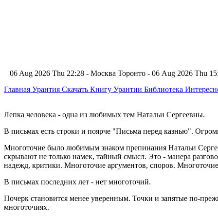
06 Aug 2026 Thu 22:28 - Москва
Торонто - 06 Aug 2026 Thu 1
Главная
Урантия
Скачать Книгу Урантии
Библиотека Интерес
Лепка человека - одна из любимых тем Натальи Сергеевны.
В письмах есть строки и поярче "Письма перед казнью". Огром
Многоточие было любимым знаком препинания Натальи Сергее
скрывают не только намек, тайный смысл. Это - манера разгов
надежд, критики. Многоточие аргументов, споров. Многоточие
В письмах последних лет - нет многоточий.
Почерк становится менее уверенным. Точки и запятые по-прежне
многоточиях.