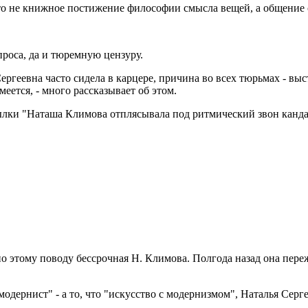
о не книжное постижение философии смысла вещей, а общение с 
проса, да и тюремную цензуру.
ргеевна часто сидела в карцере, причина во всех тюрьмах - выст
еется, - много рассказывает об этом.
сылки "Наташа Климова отплясывала под ритмический звон канд
 по этому поводу бессрочная Н. Климова. Полгода назад она пер
рнист" - а то, что "искусство с модернизмом", Наталья Сергеев