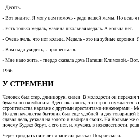
- Десять.
- Вот видите. Я могу вам помочь - ради вашей мамы. Но ведь я 
- Есть только медаль, мамина школьная медаль. А кольца нет.
- Очень жаль, что нет кольца. Медаль - это на зубные коронки. 
- Вам надо уходить, - прошептал я.
- Мне надо жить, - твердо сказала дочь Наташи Климовой.- Вот
1966
У СТРЕМЕНИ
Человек был стар, длиннорук, силен. В молодости он пережил 
бумажного комбината. Здесь оказалось, что страна нуждается в
строительства наравне с другими арестантами-инженерами - Мо
Но для начальства бытовик был еще удобней, а для товарищей Б
сдавал дела, уезжал на золото и набирал своих. На Колыме же
почему Будзко берут, а его нет, и, мучаясь в неизвестности, ре
Через тридцать пять лет я записал рассказ Покровского.