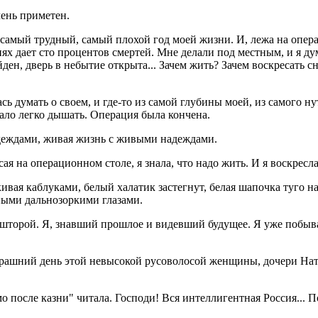
чень приметен.
 самый трудный, самый плохой год моей жизни. И, лежа на операц
х дает сто процентов смертей. Мне делали под местным, и я дума
ден, дверь в небытие открыта... Зачем жить? Зачем воскресать снова
ь думать о своем, и где-то из самой глубины моей, из самого ну
тало легко дышать. Операция была кончена.
адеждами, живая жизнь с живыми надеждами.
я на операционном столе, я знала, что надо жить. И я воскресла
вая каблуками, белый халатик застегнут, белая шапочка туго н
ными дальнозоркими глазами.
й шторой. Я, знавший прошлое и видевший будущее. Я уже побыв
завтрашний день этой невысокой русоволосой женщины, дочери На
мо после казни" читала. Господи! Вся интеллигентная Россия... П