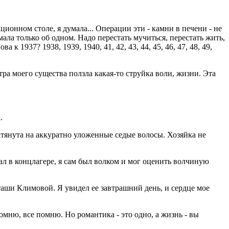
ионном столе, я думала... Операции эти - камни в печени - не
ла только об одном. Надо перестать мучиться, перестать жить,
 к 1937? 1938, 1939, 1940, 41, 42, 43, 44, 45, 46, 47, 48, 49,
тра моего существа ползла какая-то струйка воли, жизни. Эта
.
атянута на аккуратно уложенные седые волосы. Хозяйка не
ал в концлагере, я сам был волком и мог оценить волчиную
таши Климовой. Я увидел ее завтрашний день, и сердце мое
омню, все помню. Но романтика - это одно, а жизнь - вы