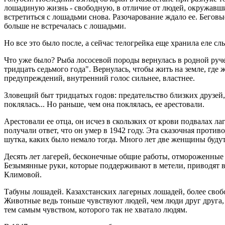
лошадиную жизнь - свободную, в отличие от людей, окружавш
встретиться с лошадьми снова. Разочарование ждало ее. Бегов
больше не встречалась с лошадьми.
Но все это было после, а сейчас телогрейка еще хранила еле 
Что уже было? Рыба лососевой породы вернулась в родной руче
тридцать седьмого года". Вернулась, чтобы жить на земле, где
предупреждений, внутренний голос сильнее, властнее.
Зловещий быт тридцатых годов: предательство близких друзей, 
поклялась... Но раньше, чем она поклялась, ее арестовали.
Арестовали ее отца, он исчез в скользких от крови подвалах ла
получали ответ, что он умер в 1942 году. Эта сказочная проти
шутка, каких было немало тогда. Много лет две женщины будут 
Десять лет лагерей, бесконечные общие работы, отмороженные р
Безымянные руки, которые поддерживают в метели, приводят в
Климовой.
Табуны лошадей. Казахстанских лагерных лошадей, более своб
Животные ведь тоньше чувствуют людей, чем люди друг друга,
тем самым чувством, которого так не хватало людям.