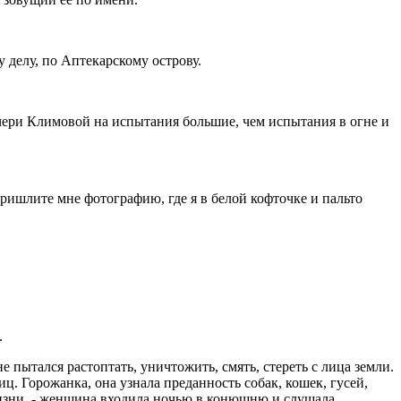
делу, по Аптекарскому острову.
очери Климовой на испытания большие, чем испытания в огне и
ишлите мне фотографию, где я в белой кофточке и пальто
.
 пытался растоптать, уничтожить, смять, стереть с лица земли.
. Горожанка, она узнала преданность собак, кошек, гусей,
жизни, - женщина входила ночью в конюшню и слушала