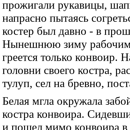
прожигали рукавицы, шап
напрасно пытаясь согретьс
костер был давно - в прош
Нынешнюю зиму рабочим н
греется только конвоир. 
головни своего костра, р
тулуп, сел на бревно, пос
Белая мгла окружала забо
костра конвоира. Сидевши
и пошел мимо конвоира в т