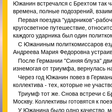
Южанин встречался с Брехтом так ча
времена, полные подозрений, взаим
Первая поездка "ударников"-рабоч
кругосветное путешествие, относится
каждого ударника был один политко
С Южаниным политкомиссаров езд
Андреева Мария Федоровна устраив
После Германии "Синяя блуза" дв
изнемогая от триумфа, вернулась на
Через год Южанин повез в Герман
коллектива - тех, которые не участв
Триумф тот же. Снова встречи с 
Москву. Коллективы готовятся к пое
У Южанина было одно качество, 