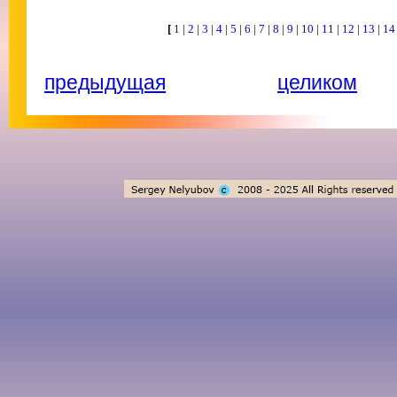
[
1
|
2
|
3
|
4
|
5
|
6
|
7
|
8
|
9
|
10
|
11
|
12
|
13
|
1
предыдущая
целиком