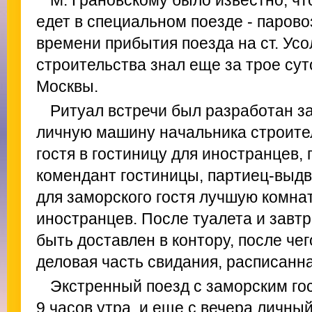
М. Грановскому было известно, чт
едет в специальном поезде - паровоз 
времени прибытия поезда на ст. Ус
строительства знал еще за трое сут
Москвы.
Ритуал встречи был разработан за
личную машину начальника строите
гостя в гостиницу для иностранцев, г
комендант гостиницы, партиец-выд
для заморского гостя лучшую комна
иностранцев. После туалета и завт
быть доставлен в контору, после че
деловая часть свидания, расписанн
Экстренный поезд с заморским го
9 часов утра, и еще с вечера личн