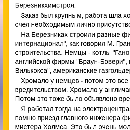
Березникхимстроя.
Заказ был крупным, работа шла х
счел необходимым лично присутство
На Березниках строили разные ф
интернационал", как говорил М. Гра
строительства. Немцы - котлы "Ган
английской фирмы "Браун-Бовери", 
Вилькокса", американские газгольде
Хромало у немцев - потом это все
вредительством. Хромало у англича
Потом это тоже было объявлено вре
Я работал тогда на электроцентра
помню приезд главного инженера ф
мистера Холмса. Это был очень мол