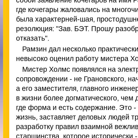
собой заявление кочегаров на имя Р
где кочегары жаловались на многоч
была характерней-шая, простодушн
резолюция: "Зав. БЭТ. Прошу разоб
отказать".
Рамзин дал несколько практически
невысоко оценил работу мистера Х
Мистер Холмс появлялся на элект
сопровождении - не Грановского, на
а его заместителя, главного инжене
в жизни более догматического, чем 
где форма и есть содержание. Это 
жизнь, заставляет деловых людей т
разработку правил взаимной вежлив
старшинства, которое исторически -