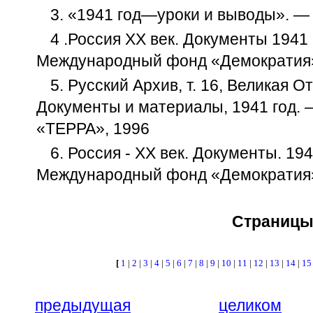
3. «1941 год—уроки и выводы». — 
4 .Россия XX век. Документы 1941 г
Международный фонд «Демократия»
5. Русский Архив, т. 16, Великая О
Документы и материалы, 1941 год. 
«ТЕРРА», 1996
6. Россия - XX век. Документы. 194
Международный фонд «Демократия»
Страниц
[
1
|
2
|
3
|
4
|
5
|
6
|
7
|
8
|
9
|
10
|
11
|
12
|
13
|
14
|
1
предыдущая
целиком