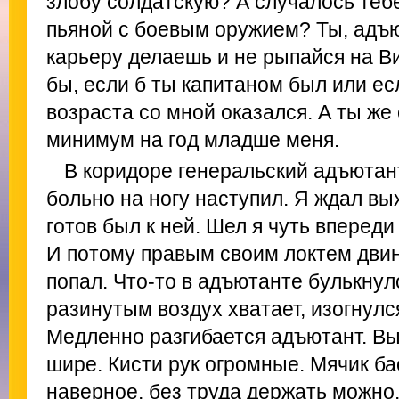
злобу солдатскую? А случалось тебе
пьяной с боевым оружием? Ты, адъю
карьеру делаешь и не рыпайся на В
бы, если б ты капитаном был или ес
возраста со мной оказался. А ты же 
минимум на год младше меня.
В коридоре генеральский адъютан
больно на ногу наступил. Я ждал вы
готов был к ней. Шел я чуть впереди
И потому правым своим локтем двин
попал. Что-то в адъютанте булькнул
разинутым воздух хватает, изогнулся
Медленно разгибается адъютант. Вы
шире. Кисти рук огромные. Мячик ба
наверное, без труда держать можно