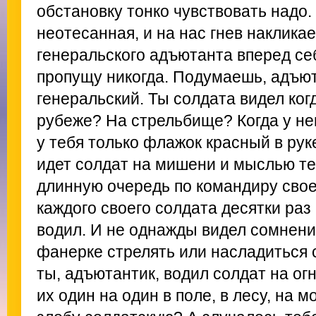
обстановку тонко чувствовать надо
неотесанная, и на нас гнев наклика
генеральского адъютанта вперед себ
пропущу никогда. Подумаешь, адъю
генеральский. Ты солдата видел ког
рубеже? На стрельбище? Когда у нег
у тебя только флажок красный в ру
идет солдат на мишени и мыслью тер
длинную очередь по командиру свое
каждого своего солдата десятки раз
водил. И не однажды видел сомнение
фанерке стрелять или насладиться
ты, адъютантик, водил солдат на ог
их один на один в поле, в лесу, на м