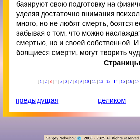
базируют свою подготовку на физич
уделяя достаточно внимания психол
много, но не любят смерть, боятся е
забывая о том, что можно наслажда
смертью, но и своей собственной. И
боящиеся смерти, могут творить чуд
Страниц
[
1
|
2
|
3
|
4
|
5
|
6
|
7
|
8
|
9
|
10
|
11
|
12
|
13
|
14
|
15
|
16
|
1
предыдущая
целиком