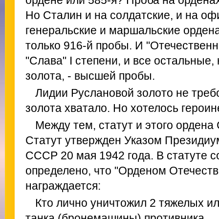
ордене или 585-я? Проба на орденах
Но Сталин и на солдатские, и на оф
генеральские и маршальские ордена
только 916-й пробы. И "Отечественна
"Слава" I степени, и все остальные
золота, - высшей пробы.
Лидии Руслановой золото не требо
золота хватало. Но хотелось героин
Между тем, статут и этого ордена
Статут утвержден Указом Президиу
СССР 20 мая 1942 года. В статуте 
определено, что "Орденом Отечеств
награждается:
Кто лично уничтожил 2 тяжелых ил
танка (бронемашины) противника.