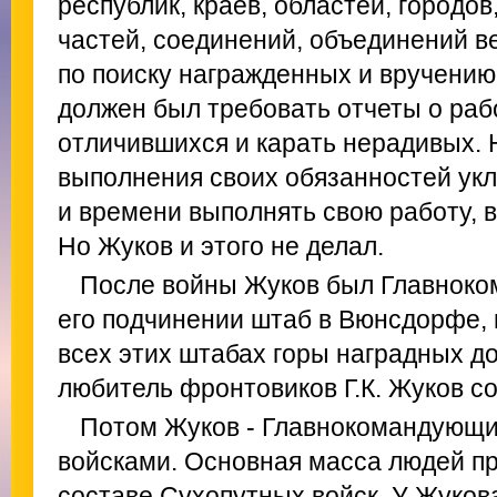
республик, краев, областей, городо
частей, соединений, объединений в
по поиску награжденных и вручению
должен был требовать отчеты о раб
отличившихся и карать нерадивых. 
выполнения своих обязанностей укл
и времени выполнять свою работу, 
Но Жуков и этого не делал.
После войны Жуков был Главноко
его подчинении штаб в Вюнсдорфе, 
всех этих штабах горы наградных д
любитель фронтовиков Г.К. Жуков со
Потом Жуков - Главнокомандующ
войсками. Основная масса людей п
составе Сухопутных войск. У Жукова