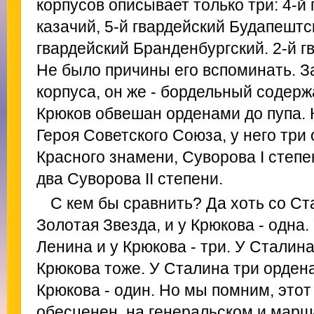
корпусов описывает только три: 4-й
казачий, 5-й гвардейский Будапештс
гвардейский Бранденбургский. 2-й г
Не было причины его вспоминать. З
корпуса, он же - бордельный содерж
Крюков обвешан орденами до пупа.
Героя Советского Союза, у него три
Красного знамени, Суворова I степен
два Суворова II степени.
С кем бы сравнить? Да хоть со С
Золотая Звезда, и у Крюкова - одна
Ленина и у Крюкова - три. У Сталина
Крюкова тоже. У Сталина три орден
Крюкова - один. Но мы помним, это
обесценен, на генеральском и марш