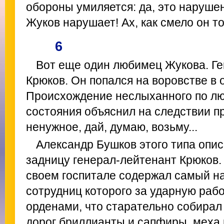
обороны умиляется: да, это нарушен
Жуков нарушает! Ах, как смело он т
6
Вот еще один любимец Жукова. Ге
Крюков. Он попался на воровстве в 
Происхождение неслыханного по л
состояния объяснил на следствии п
ненужное, дай, думаю, возьму...
Александр Бушков этого типа описы
задницу генерал-лейтенант Крюков. 
своем госпитале содержал самый н
сотрудниц которого за ударную раб
орденами, что старательно собирал
дорог бриллианты и сапфиры, меха 