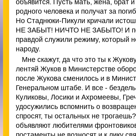
объявится. Пусть мать, жена, брат и
родного человека и получат за поги
Но Стаднюки-Пикули кричали исто
НЕ ЗАБЫТ! НИЧТО НЕ ЗАБЫТО! И под
правдой служили режиму, который н
народу.
Мне скажут, да что это ты к Жуков
лентяй Жуков в Министерстве оборо
после Жукова сменилось и в Минист
Генеральном штабе. И все - бездель
Куликовы, Лосики и Ахромеевы, Греч
удосужились вспомнить о возвращен
спросят, ты остальных не трогаешь? 
объявляют любителями фронтовиков.
постаменты не возносят и к лику св