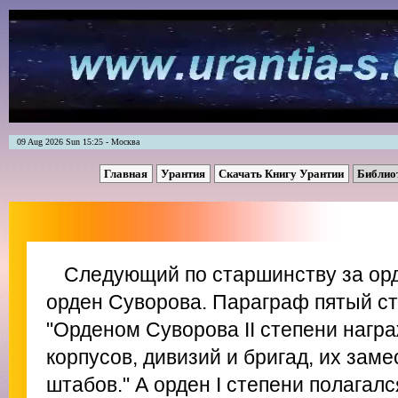
09 Aug 2026 Sun 15:25 - Москва
Главная
Урантия
Скачать Книгу Урантии
Библио
Следующий по старшинству за ор
орден Суворова. Параграф пятый ст
"Орденом Суворова II степени наг
корпусов, дивизий и бригад, их зам
штабов." А орден I степени полагалс