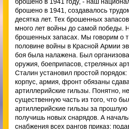
брошено в 1941 году, - наш национа
брошено в 1941, создавалось трудо
десятка лет. Тех брошенных запасов
много лет войны до самой победы. Н
брошенных запасах. Мы говорим о т
половине войны в Красной Армии эв
боя была налажена. Был организов
оружия, боеприпасов, стреляных ар
Сталин установил простой порядок: 
корпус, армия, фронт обязаны сдав
артиллерийские гильзы. Понятно, не
существенную часть из того, что бы
артиллерийские гильзы за прошлую 
получишь новых снарядов. А начал
снабжения всех рангов приказ: под