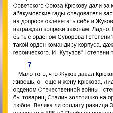
Советского Союза Крюкову дали за к
абакумовские гады-следователи зас
на допросе оклеветать себя и Жуко
награждал вопреки законам. Ладно. 
быть с орденом Суворова I степени
такой орден командиру корпуса, да
героического. И "Кутузов" I степени
7
Мало того, что Жуков давал Крюко
живешь, он еще и жену Крюкова, Ли
орденом Отечественной войны I сте
бы товарищ Сталин золотишко на о
любое. Велика ли солдату разница 3