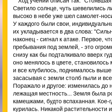
Ход учений описан так. "Стоявшая
Светило солнце, чуть шевелились ли
высоко в небе уже шел самолет-носи
У каждого были свои, индивидуаль
их укладывается в два слова: "Сильн
наконец - сигнал к атаке. Первое, ч
пребывания под землей, - это огромн
снизу как бы подталкивало вверх гу
оно менялось в цвете, становилось
и все клубилось, поднималось выше,
засасывая с земли столб пыли и все
Поражало и другое: изменилась до 
лежащая местность... Земля была р
камешками, будто вспаханная. Кое-
курилась. Никакой растительности ил