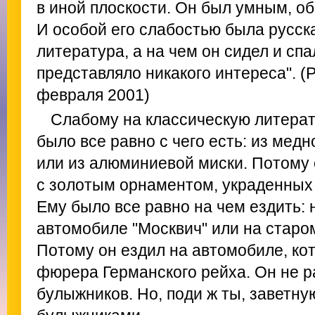
в иной плоскости. Он был умным, о
И особой его слабостью была русск
литература, а на чем он сидел и спа
представляло никакого интереса". (
февраля 2001)
Слабому на классическую литерат
было все равно с чего есть: из медн
или из алюминиевой миски. Потому 
с золотым орнаментом, украденных
Ему было все равно на чем ездить: 
автомобиле "Москвич" или на старо
Потому он ездил на автомобиле, ко
фюрера Германского рейха. Он не р
булыжников. Но, поди ж ты, заветну