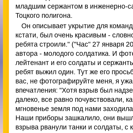
младшим сержантом в инженерно-с
Тоцкого полигона.
Он описывает укрытие для команд
кстати, был очень красивым - словн
ребята строили." ("Час" 27 января 
автора - молодого солдатика. И фот
лейтенант и его солдаты и сержант
ребят выжил один. Тут же его прось
вас, не фотографируйте меня, я ужас
впечатления: "Хотя взрыв был надз
далеко, все равно почувствовали, ка
мгновенье земля под нами заходила, 
Наши приборы зашкалило, они вышли
взрыва рванули танки и солдаты, с к