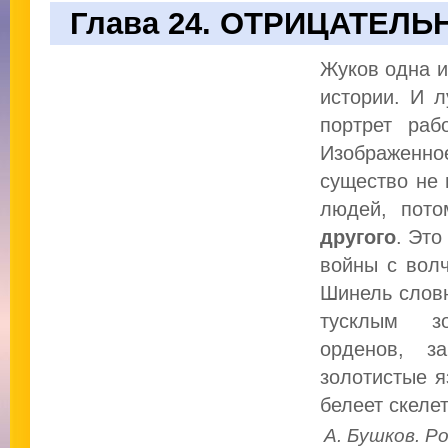
Глава 24. ОТРИЦАТЕЛЬ
Жуков одна и
истории. И л
портрет раб
Изображен
существо не 
людей, пото
другого
. Это
войны с вол
Шинель словн
тусклым з
орденов, з
золотистые я
белеет скелет
А. Бушков. Р