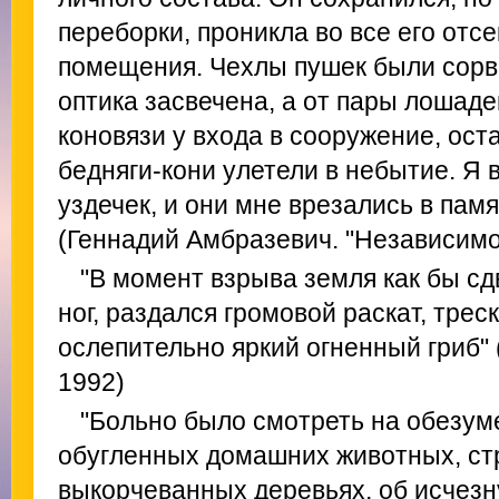
переборки, проникла во все его отс
помещения. Чехлы пушек были сорв
оптика засвечена, а от пары лошаде
коновязи у входа в сооружение, оста
бедняги-кони улетели в небытие. Я 
уздечек, и они мне врезались в памя
(Геннадий Амбразевич. "Независимо
"В момент взрыва земля как бы сд
ног, раздался громовой раскат, трес
ослепительно яркий огненный гриб" 
1992)
"Больно было смотреть на обезум
обугленных домашних животных, ст
выкорчеванных деревьях, об исчез