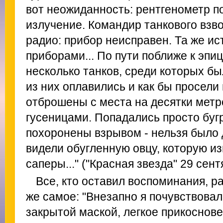
вот неожиданность: рентгенометр по
излучение. Командир танкового взво
радио: прибор неисправен. Та же ис
приборами... По пути поближе к эпи
несколько танков, среди которых б
из них оплавились и как бы просели
отброшены с места на десятки метр
гусеницами. Попадались просто буг
похоронены взрывом - нельзя было 
видели обугленную овцу, которую из
саперы..." ("Красная звезда" 29 сен
Все, кто оставил воспоминания, р
же самое: "Внезапно я почувствовал
закрытой маской, легкое прикоснов