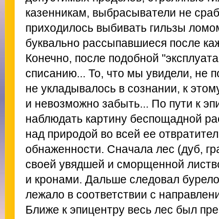
казенникам, выбрасыватели не сраб
приходилось выбивать гильзы ломом
буквально рассыпавшиеся после каж
Конечно, после подобной "эксплуат
списанию... То, что мы увидели, не
не укладывалось в сознании, к это
и невозможно забыть... По пути к э
наблюдать картину беспощадной ра
над природой во всей ее отвратител
обнаженности. Сначала лес (дуб, гра
своей увядшей и сморщенной листв
и кронами. Дальше следовал бурело
лежало в соответствии с направлен
Ближе к эпицентру весь лес был пр