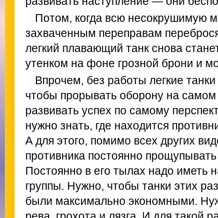
развивать наступление — они бесп
Потом, когда всю несокрушимую 
захваченным переправам перебросят
легкий плавающий танк снова стане
утенком на фоне грозной брони и мо
Впрочем, без работы легкие танки 
чтобы прорывать оборону на самом 
развивать успех по самому перспек
нужно знать, где находится противник
А для этого, помимо всех других вид
противника постоянно прощупывать 
Постоянно в его тылах надо иметь
группы. Нужно, чтобы танки этих р
были максимально экономными. Ну
рева, грохота и лязга. И для такой 