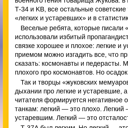
военного гения товарища Жукова: в 
Т-34 и KB, все остальные советские
«легких и устаревших» и в статисти
Веселые ребята, которые писали
использовали избитый пропагандистс
связке хорошее и плохое: легкие и 
приемом можно изгадить все, что пр
сказать: космонавты и педерасты. М
плохого про космонавтов. Но осадок
Так и творцы «жуковских мемуаро
дыхании про легкие и устаревшие, 
читателя формируется негативное о
танкам: легкий — это плохо. Легкий
устаревшим. Легкий — это отсталос
Т-37А был легким. Но легкий — это