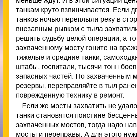
меньше ждут. И в этой ситуации це
танкам круто взвинчивается. Если дв
танков ночью переплыли реку в стор
внезапным рывком с тыла захватили 
решить судьбу целой операции, а то
захваченному мосту гоните на враже
тяжелые и средние танки, самоходки
штабы, госпитали, тысячи тонн боеп
запасных частей. По захваченным 
резервы, переправляйте в тыл ране
поврежденную технику в ремонт.
Если же мосты захватить не удал
танки становятся поистине бесценн
захваченных мостов, тогда надо на
мосты и переправы. А для этого ну