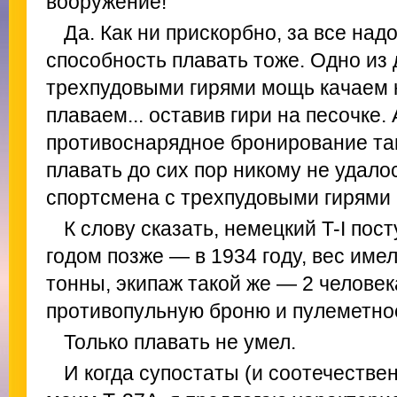
вооружение!
Да. Как ни прискорбно, за все надо
способность плавать тоже. Одно из 
трехпудовыми гирями мощь качаем н
плаваем... оставив гири на песочке.
противоснарядное бронирование та
плавать до сих пор никому не удалос
спортсмена с трехпудовыми гирями 
К слову сказать, немецкий T-I пос
годом позже — в 1934 году, вес имел
тонны, экипаж такой же — 2 человек
противопульную броню и пулеметно
Только плавать не умел.
И когда супостаты (и соотечестве