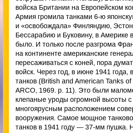
войска Британии на Европейском ко
Армия громила танками 6-ю японск
и «освобождала» Финляндию, Эстони
Бессарабию и Буковину, в Америке 
было. И только после разгрома Фра
на континенте американские генера
пересаживаться с коней, пора дума
войск. Через год, в июне 1941 года
танков (British and American Tanks of
ARCO, 1969. p. 11). Это были мал
клепаные уроды огромной высоты с 
многоярусным расположением сове
вооружения. Самое мощное танково
танков в 1941 году — 37-мм пушка. 