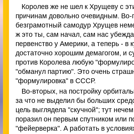
Королев же не шел к Хрущеву с э
причинам довольно очевидным. Во-п
безграмотный самодур Хрущев неме
ж это ты, сам начал, сам нас убежд
первенство у Америки, а теперь - в
достаточно хорошим демагогом, и с
против Королева любую "формулиров
"обманул партию". Это очень страшн
"формулировка" в СССР.
Во-вторых, на постройку орбитал
за что не выделил бы больших средст
цель выглядела "скучной"; тут нечем
поразил он первым спутником или п
"фейерверка". А работать в услови