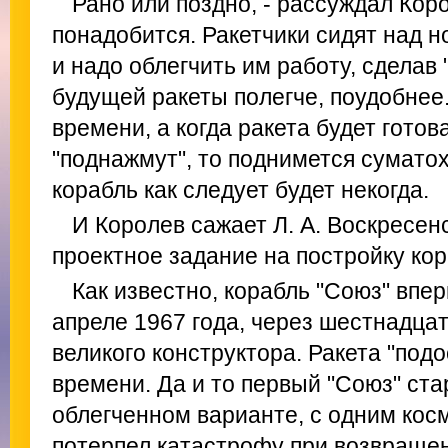
Рано или поздно, - рассуждал Коро
понадобится. Ракетчики сидят над н
и надо облегчить им работу, сделав 
будущей ракеты полегче, поудобнее.
времени, а когда ракета будет гото
"поднажмут", то поднимется сумато
корабль как следует будет некогда.
И Королев сажает Л. А. Воскресен
проектное задание на постройку кор
Как известно, корабль "Союз" впе
апреле 1967 года, через шестнадца
великого конструктора. Ракета "подо
времени. Да и то первый "Союз" ст
облегченном варианте, с одним косм
потерпел катастрофу при возвраще