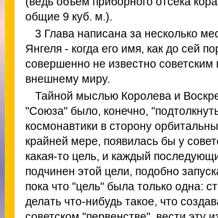
(ведь объем приборного отсека кора
общие 9 куб. м.).
3 Глава написана за несколько ме
Янгеля - когда его имя, как до сей 
совершенно не известно советским
внешнему миру.
Тайной мыслью Королева и Воскре
"Союза" было, конечно, "подтолкнут
космонавтики в сторону орбитальных
крайней мере, появилась бы у совет
какая-то цель, и каждый последующ
подчинен этой цели, подобно запус
пока что "цель" была только одна: с
делать что-нибудь такое, что созда
советском "первенстве", вести эту 