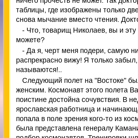
ничего прочесть не может. Так докт
таблицы, где изображены только дв
снова мычание вместо чтения. Докт
- Что, товарищ Николаев, вы и эту
можете?
- Да я, чeрт меня подери, самую 
распрекрасно вижу! Я только забыл, 
называются!..
Следующий полет на "Востоке" бы
женским. Космонавт этого полета В
поистине достойна сочувствия. В н
ярославская работница и начинающ
попала в поле зрения кого-то из ко
была представлена генералу Камани
подбор космонавтов. Тренировки шли