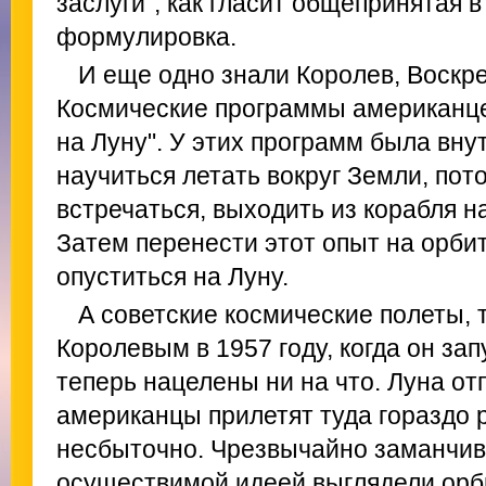
заслуги", как гласит общепринятая 
формулировка.
И еще одно знали Королев, Воскр
Космические программы американце
на Луну". У этих программ была вну
научиться летать вокруг Земли, пот
встречаться, выходить из корабля н
Затем перенести этот опыт на орбит
опуститься на Луну.
А советские космические полеты, 
Королевым в 1957 году, когда он зап
теперь нацелены ни на что. Луна от
американцы прилетят туда гораздо
несбыточно. Чрезвычайно заманчиво
осуществимой идеей выглядели орб