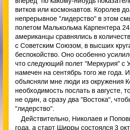
вперед" по какому-нибудь показател
витков или космонавтов. Королев д
непрерывное "лидерство" в этом смы
полетом Малькольма Карпентера 24
американцы сравнялись в количест
с Советским Союзом, в высших круг
беспокойство. Оно особенно усилило
что следующий полет "Меркурия" с
намечен на сентябрь того же года. 
объясняли мне люди из окружения 
необходимость послать в августе, т
не один, а сразу два "Востока", чт
"лидерство".
Действительно, Николаев и Попови
года, а старт Ширры состоялся 3 окт