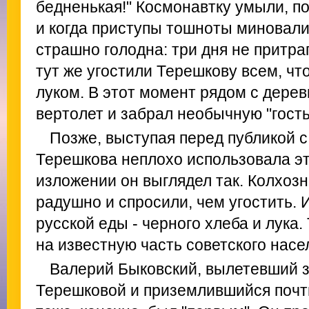
бедненькая!" Космонавтку умыли, по
и когда приступы тошноты миновали
страшно голодна: три дня не притр
тут же угостили Терешкову всем, что
луком. В этот момент рядом с дере
вертолет и забрал необычную "гость
Позже, выступая перед публикой с
Терешкова неплохо использовала эт
изложении он выглядел так. Колхоз
радушно и спросили, чем угостить. 
русской еды - черного хлеба и лука
на известную часть советского насел
Валерий Быковский, вылетевший з
Терешковой и приземлившийся почт