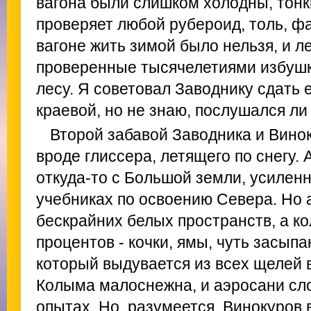
вагона были слишком холодны, тонк
проверяет любой рубероид, толь, фа
вагоне жить зимой было нельзя, и л
проверенные тысячелетиями избушк
лесу. Я советовал Заводнику сдать 
краевой, но не знаю, послушался ли 
Второй забавой Заводника и Вино
вроде глиссера, летящего по снегу.
откуда-то с Большой земли, усилен
учебниках по освоению Севера. Но 
бескрайних белых пространств, а ко
процентов - кочки, ямы, чуть засып
который выдувается из всех щелей в
Колыма малоснежна, и аэросани сл
опытах. Но, разумеется, Винокуров в