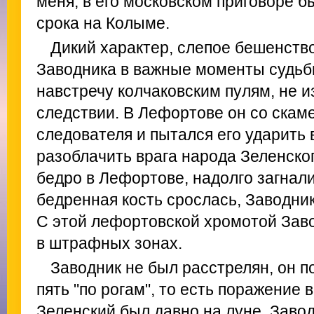
меня, в его московском приговоре 
срока на Колыме.
Дикий характер, слепое бешенств
Заводника в важные моменты судьбы
навстречу колчаковским пулям, не 
следствии. В Лефортове он со скам
следователя и пытался его ударить 
разоблачить врага народа Зеленско
бедро в Лефортове, надолго загнали
бедренная кость срослась, Заводни
С этой лефортовской хромотой Заво
в штрафных зонах.
Заводник не был расстрелян, он п
пять "по рогам", то есть поражение 
Зеленский был давно на луне. Завод