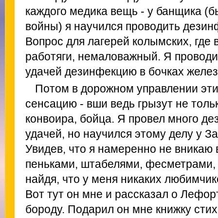
каждого медика вещь - у банщика (б
войны) я научился проводить дезин
Вопрос для лагерей колымских, где
работяги, немаловажный. Я проводи
удачей дезинфекцию в бочках желез
Потом в дорожном управлении эти
сенсацию - вши ведь грызут не тольк
конвоира, бойца. Я провел много д
удачей, но научился этому делу у З
Увидев, что я намеренно не вникаю
пеньками, штабелями, фесметрами, 
найдя, что у меня никаких любимчико
Вот тут он мне и рассказал о Лефор
бороду. Подарил он мне книжку стих