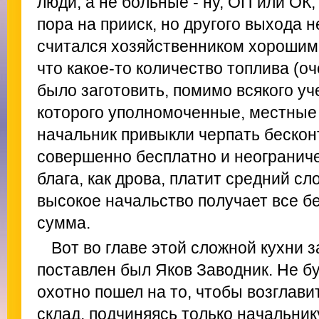
люди, а не больные - ну, ОП или ОК
пора на прииск, но другого выхода 
считался хозяйственником хорошим.
что какое-то количество топлива (о
было заготовить, помимо всякого уч
которого уполномоченные, местные 
начальник привыкли черпать бескон
совершенно бесплатно и неограниче
блага, как дрова, платит средний с
высокое начальство получает все бе
сумма.
Вот во главе этой сложной кухни з
поставлен был Яков Заводник. Не б
охотно пошел на то, чтобы возглави
склад, подчиняясь только начальник