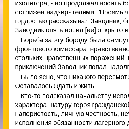
изолятора, - но продолжал носить б
острижен надзирателями. "Восемь че
гордостью рассказывал Заводник, б
Заводник опять носил [ее] открыто
Борьба за эту бороду была само
фронтового комиссара, нравственно
стольких нравственных поражений.
приключений Заводник попал надолг
Было ясно, что никакого пересмот
Оставалось ждать и жить.
Кто-то подсказал начальству испо
характера, натуру героя гражданско
напористость, личную честность, н
исполнения обязанности лагерного 