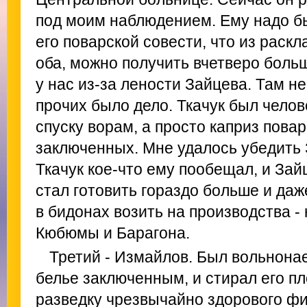
под моим наблюдением. Ему надо бы
его поварской совести, что из раск
оба, можно получить вчетверо боль
у нас из-за лености Зайцева. Там н
прочих было дело. Ткачук был челов
спуску ворам, а просто каприз пова
заключенных. Мне удалось убедить 
Ткачук кое-что ему пообещал, и Зай
стал готовить гораздо больше и даж
в бидонах возить на производства -
Кюбюмы и Барагона.
Третий - Измайлов. Был вольнона
белье заключенным, и стирал его пло
разведку чрезвычайно здорового фи