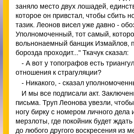
заняло место двух лошадей, единст
которое он привстал, чтобы сбить н
тазик. Леонов висел уже давно - об
Уполномоченный, тот самый, которо
вольнонаемный банщик Измайлов, п
борозда проходит..." Ткачук сказал:
- А вот у топографов есть триангу
отношения к страгуляции?
- Никакого, - сказал уполномоченн
И мы все подписали акт. Заключе
письма. Труп Леонова увезли, чтобы
ногу бирку с номером личного дела 
мерзлоты, где покойник будет ждат
до любого другого воскресения из м