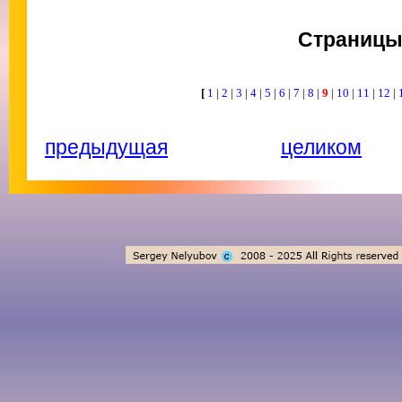
Страниц
[
1
|
2
|
3
|
4
|
5
|
6
|
7
|
8
|
9
|
10
|
11
|
12
|
предыдущая
целиком