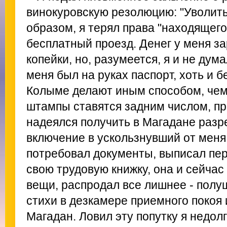
винокуровскую резолюцию: "Уволить
образом, я терял права "находящегос
бесплатный проезд. Денег у меня з
копейки, но, разумеется, я и не дум
меня был на руках паспорт, хоть и б
Колыме делают иным способом, чем
штампы ставятся задним числом, пр
надеялся получить в Магадане разр
включение в ускользнувший от меня 
потребовал документы, выписал пе
свою трудовую книжку, она и сейчас
вещи, распродал все лишнее - полуш
стихи в дезкамере приемного покоя 
Магадан. Ловил эту попутку я недолг