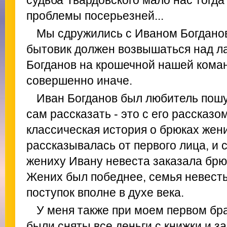
судьба Твардовского мало нас тогда
проблемы посерьезней...
Мы сдружились с Иваном Богданов
бытовик должен возвышаться над лаг
Богданов на крошечной нашей кома
совершенно иначе.
Иван Богданов был любитель пошу
сам рассказать - это с его рассказ
классическая история о брюках жен
рассказывалась от первого лица, и с
жениху Ивану невеста заказала брю
Жених был победнее, семья невесты
поступок вполне в духе века.
У меня также при моем первом бр
были сняты все деньги с книжки и 