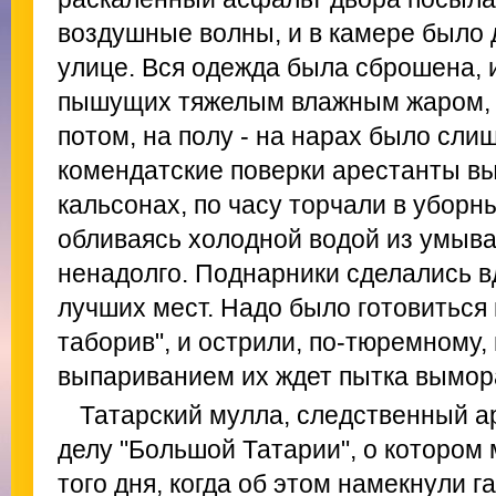
воздушные волны, и в камере было 
улице. Вся одежда была сброшена, и
пышущих тяжелым влажным жаром, 
потом, на полу - на нарах было сли
комендатские поверки арестанты вы
кальсонах, по часу торчали в уборн
обливаясь холодной водой из умыва
ненадолго. Поднарники сделались в
лучших мест. Надо было готовиться 
таборив", и острили, по-тюремному,
выпариванием их ждет пытка вымо
Татарский мулла, следственный а
делу "Большой Татарии", о котором
того дня, когда об этом намекнули г