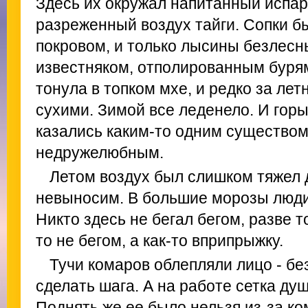
Здесь их окружал напитанный испа
разреженный воздух тайги. Сопки 
покровом, и только лысины безлесн
известняком, отполированным бурям
тонула в топком мхе, и редко за лет
сухими. Зимой все леденело. И горы,
казались каким-то одним существом
недружелюбным.
Летом воздух был слишком тяжел 
невыносим. В большие морозы люд
Никто здесь не бегал бегом, разве 
то не бегом, а как-то вприпрыжку.
Тучи комаров облепляли лицо - бе
сделать шага. А на работе сетка д
Поднять же ее было нельзя из-за ко