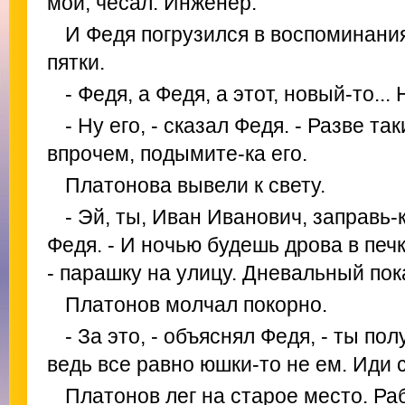
мои, чесал. Инженер.
И Федя погрузился в воспоминания
пятки.
- Федя, а Федя, а этот, новый-то..
- Ну его, - сказал Федя. - Разве та
впрочем, подымите-ка его.
Платонова вывели к свету.
- Эй, ты, Иван Иванович, заправь-
Федя. - И ночью будешь дрова в печ
- парашку на улицу. Дневальный пока
Платонов молчал покорно.
- За это, - объяснял Федя, - ты по
ведь все равно юшки-то не ем. Иди 
Платонов лег на старое место. Ра