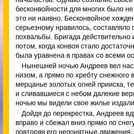
бесконвойности для многих было не
это ни наивно. Бесконвойное хожден
серьезному нравилось, составляло 
похвальбы. Бригада действительно 
потом, когда конвоя стало достаточ
была уравнена в правах со всеми о
Нынешней ночью Андреев вел нас 
низом, а прямо по хребту снежного 
мерцанье золотых огней прииска, т
и сливавшиеся с небом далекие ве
ночью мы видели свое жилье издали
Дойдя до перекрестка, Андреев вд
вправо и сбежал вниз прямо по снегу
повторяя его непонятные движения,