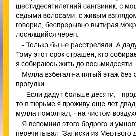
шестидесятилетний сангвиник, с мо
седыми волосами, с живым взглядом
говорил, беспрерывно вытирая мок
лоснящийся череп:
- Только бы не расстреляли. А даду
Тому этот срок страшен, кто собирае
я собираюсь жить до восьмидесяти.
Мулла взбегал на пятый этаж без
прогулки.
- Если дадут больше десяти, - про
то в тюрьме я проживу еще лет двадц
мулла помолчал, - на чистом воздухе
Я вспомнил этого бодрого и умного
перечитывал "Записки из Мертвого д