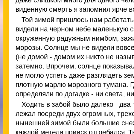
даже слишком много для одного чел
виденную смерть я запомнил ярче в
Той зимой пришлось нам работать
видели на черном небе маленькую с
окруженную радужным нимбом, заж
морозы. Солнце мы не видели вовсе
(не домой - домом их никто не назыв
затемно. Впрочем, солнце показывал
не могло успеть даже разглядеть зе
плотную марлю морозного тумана. Г
определяли по догадке - ни света, ни
Ходить в забой было далеко - два-
лежал посреди двух огромных, тре
нынешней зимой были большие снеж
каждой метели прииск отгребался. 