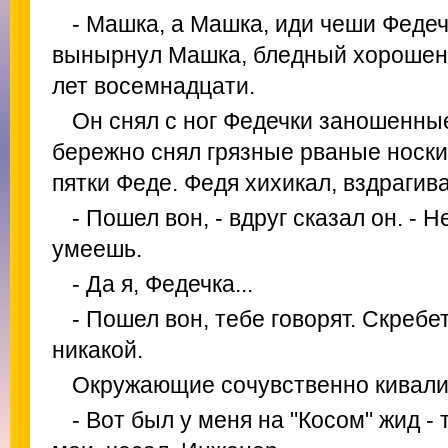
- Машка, а Машка, иди чеши Федечк
вынырнул Машка, бледный хорошень
лет восемнадцати.
Он снял с ног Федечки заношенны
бережно снял грязные рваные носки 
пятки Феде. Федя хихикал, вздрагива
- Пошел вон, - вдруг сказал он. - 
умеешь.
- Да я, Федечка...
- Пошел вон, тебе говорят. Скребе
никакой.
Окружающие сочувственно кивали
- Вот был у меня на "Косом" жид - 