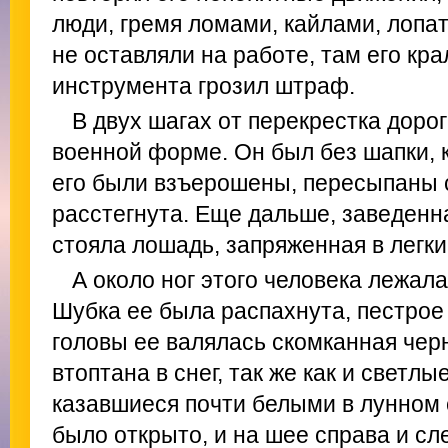
люди, гремя ломами, кайлами, лопа
не оставляли на работе, там его кра
инструмента грозил штраф.
В двух шагах от перекрестка дорог
военной форме. Он был без шапки, 
его были взъерошены, пересыпаны 
расстегнута. Еще дальше, заведенна
стояла лошадь, запряженная в легки
А около ног этого человека лежал
Шубка ее была распахнута, пестрое
головы ее валялась скомканная чер
втоптана в снег, так же как и свет
казавшиеся почти белыми в лунном 
было открыто, и на шее справа и с