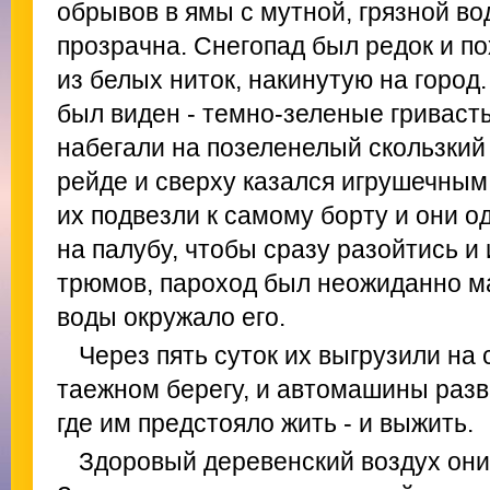
обрывов в ямы с мутной, грязной во
прозрачна. Снегопад был редок и п
из белых ниток, накинутую на город
был виден - темно-зеленые гривас
набегали на позеленелый скользкий
рейде и сверху казался игрушечным,
их подвезли к самому борту и они о
на палубу, чтобы сразу разойтись и
трюмов, пароход был неожиданно м
воды окружало его.
Через пять суток их выгрузили на
таежном берегу, и автомашины разв
где им предстояло жить - и выжить.
Здоровый деревенский воздух они