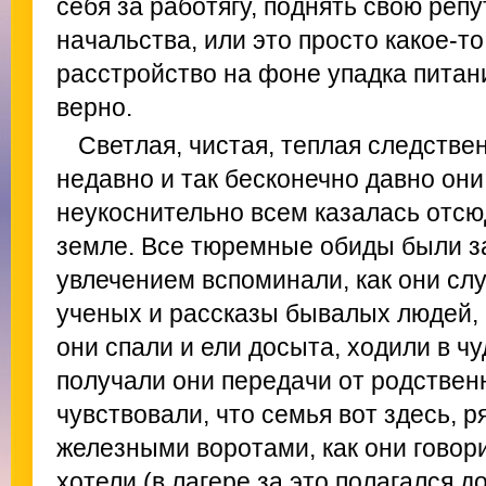
себя за работягу, поднять свою репу
начальства, или это просто какое-т
расстройство на фоне упадка пита
верно.
Светлая, чистая, теплая следстве
недавно и так бесконечно давно они
неукоснительно всем казалась отс
земле. Все тюремные обиды были за
увлечением вспоминали, как они сл
ученых и рассказы бывалых людей, к
они спали и ели досыта, ходили в ч
получали они передачи от родственн
чувствовали, что семья вот здесь, 
железными воротами, как они говор
хотели (в лагере за это полагался 