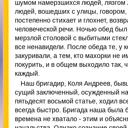
шумом намерзшихся людей, лязгом л
людей, вошедших с улицы, говором,
постепенно стихает и глохнет, возв
человеческой речи. Ночью обед был в
мерзлой столовой с выбитыми стекл
все ненавидели. После обеда те, у 
закуривали, а тем, кто махорки не 
покурить, и в общем выходило так, 
каждый.
Наш бригадир, Коля Андреев, быв
сущий заключенный, осужденный на
пятьдесят восьмой статье, ходил вс
всегда быстро. Бригада наша была б
времена не хватало - этим и объяс
начальства. Однако сознание своей