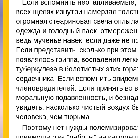
Если вспомнить неотапливаемые, 
всех щелях изнутри намерзал толсты
огромная стеариновая свеча оплыла 
одежда и голодный паек, отморожени
ведь мученье навек, если даже не п
Если представить, сколько при этом
появлялось гриппа, воспаления легки
туберкулеза в болотистых этих гора
сердечника. Если вспомнить эпидем
членовредителей. Если принять во 
моральную подавленность, и безнад
увидеть, насколько чистый воздух б
человека, чем тюрьма.
Поэтому нет нужды полемизироват
преимущества "работы" на каторге