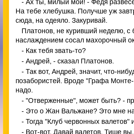
- Ах ты, милый мой! - Федя развесе
На тебе хлебушка. Получше уж зав
сюда, на одеяло. Закуривай.
Платонов, не куривший неделю, с
наслаждением сосал махорочный ок
- Как тебя звать-то?
- Андрей, - сказал Платонов.
- Так вот, Андрей, значит, что-ниб
позабористей. Вроде "Графа Монте-
надо.
- "Отверженные", может быть? - п
- Это о Жан Вальжане? Это мне на
- Тогда "Клуб червонных валетов"
- Вот-вот. Давай валетов. Тише вы, 