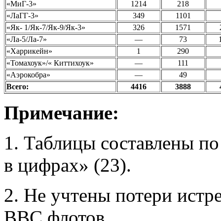
«МиГ-3»
1214
218
«ЛаГГ-3»
349
1101
«Як- 1/Як-7/Як-9/Як-3»
326
1571
«Ла-5/Ла-7»
—
73
«Харрикейн»
1
290
«Томахоук»/« Киттихоук»
—
111
«Аэрокобра»
—
49
Всего:
4416
3888
Примечание:
1. Таблицы составлены 
в цифрах» (23).
2. Не учтены потери ист
ВВС флотов.