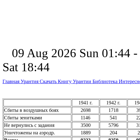
09 Aug 2026 Sun 01:44 -
Sat 18:44
Главная
Урантия
Скачать Книгу Урантии
Библиотека Интерес
1941 г.
1942 г.
19
Сбиты в воздушных боях
2698
1718
3
Сбиты зенитками
1146
541
2
Не вернулись с задания
3500
5796
3
Уничтожены на аэродр.
1889
204
2