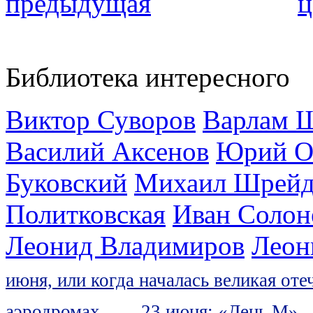
предыдущая
ц
Библиотека интересного
Виктор Суворов
Варлам 
Василий Аксенов
Юрий О
Буковский
Михаил Шрейд
Политковская
Иван Солон
Леонид Владимиров
Леон
июня, или когда началась великая оте
аэродромах...
23 июня: «День М»