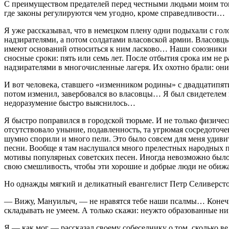
С преимуществом предателей перед честными людьми моим това
где законы регулируются чем угодно, кроме справедливости…
Я уже рассказывал, что в немецком плену одни подыхали с голо
надзирателями, а потом солдатами власовской армии. Власовцы
имеют оснований относиться к ним ласково… Наши союзники в
сносные сроки: пять или семь лет. После отбытия срока им не 
надзирателями в многочисленные лагеря. Их охотно брали: он
И вот человека, ставшего «изменником родины» с двадцатипяти
потом изменил, завербовался во власовцы… Я был свидетелем ш
недоразумение быстро выяснилось…
Я быстро поправился в городской тюрьме. И не только физиче
отсутствовало уныние, подавленность, та угрюмая сосредоточен
шумно спорили и много пели. Это было совсем для меня удивит
песни. Вообще я там наслушался много прелестных народных 
мотивы популярных советских песен. Иногда невозможно было 
свою смешливость, чтобы эти хорошие и добрые люди не обижа
Но однажды мягкий и деликатный евангелист Петр Селиверстов
— Вижу, Мануилыч, — не нравятся тебе наши псалмы… Конечно
складывать не умеем. А только скажи: неужто образованные н
Я — как мог — рассказал своему собеседнику о том, сколько 