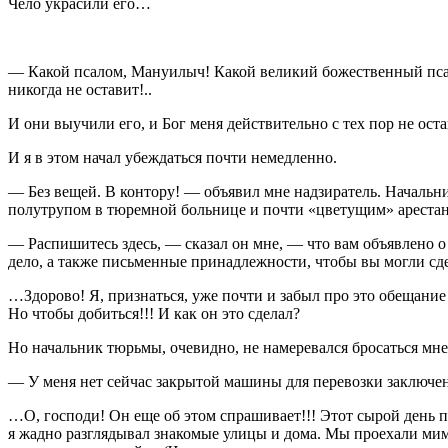
Чело украсили его…
— Какой псалом, Мануилыч! Какой великий божественный псало
никогда не оставит!..
И они выучили его, и Бог меня действительно с тех пор не ос
И я в этом начал убеждаться почти немедленно.
— Без вещей. В контору! — объявил мне надзиратель. Начальник
полутрупом в тюремной больнице и почти «цветущим» ареста
— Распишитесь здесь, — сказал он мне, — что вам объявлено о 
дело, а также письменные принадлежности, чтобы вы могли сд
…Здорово! Я, признаться, уже почти и забыл про это обещание 
Но чтобы добиться!!! И как он это сделал?
Но начальник тюрьмы, очевидно, не намеревался бросаться мне
— У меня нет сейчас закрытой машины для перевозки заключенн
…О, господи! Он еще об этом спрашивает!!! Этот сырой день п
я жадно разглядывал знакомые улицы и дома. Мы проехали мим