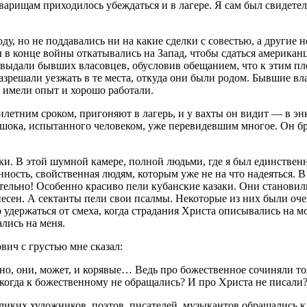
рищам приходилось убеждаться и в лагере. Я сам был свидетел
ду, но не поддавались ни на какие сделки с совестью, а другие
 в конце войны откатывались на Запад, чтобы сдаться американц
ыдали бывших власовцев, обусловив обещанием, что к этим пл
разрешали уезжать в те места, откуда они были родом. Бывшие в
и имели опыт и хорошо работали.
летним сроком, пригоняют в лагерь, и у вахты он видит — в энк
ока, испытанного человеком, уже перевидевшим многое. Он брос
ски. В этой шумной камере, полной людьми, где я был единстве
ность, свойственная людям, которым уже не на что надеяться. В
ельно! Особенно красиво пели кубанские казаки. Они становили
песен. А сектанты пели свои псалмы. Некоторые из них были о
удержаться от смеха, когда страдания Христа описывались на 
лись на меня.
ич с грустью мне сказал:
, они, может, и корявые… Ведь про божественное сочиняли тол
икогда к божественному не обращались? И про Христа не писали
великих художников, поэтов, писателей, музыкантов обращались