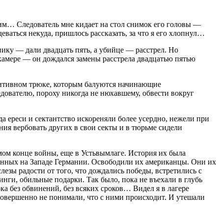
д ним… Следователь мне кидает на стол снимок его головы —
еваться некуда, пришлось рассказать, за что я его хлопнул…
нику — дали двадцать пять, а убийце — расстрел. Но
камере — он дождался замены расстрела двадцатью пятью
римитивном трюке, которым балуются начинающие
едователю, пороху никогда не нюхавшему, обвести вокруг
гда ереси и сектантство искореняли более усердно, нежели при
ия вербовать других в свои секты и в тюрьме сидели
мом конце войны, еще в Устьвымлаге. История их была
енных на Западе Германии. Освободили их американцы. Они их
езы радости от того, что дождались победы, встретились с
и, обильные подарки. Так было, пока не въехали в глубь
а без обвинений, без всяких сроков… Видел я в лагере
 совершенно не понимали, что с ними происходит. И утешали