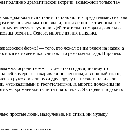
ем подлинно драматической встречи, возможной только там,
 не выдерживали испытаний и становились предателями: сначала
ам или англичанам: они знали, что их соотечественники не
енным отнесутся гуманно. Действительно им дали довольно
ласовцы осели на Севере, многие из них нанялись
авэдэвской форме! — того, кто лежал с ним рядом на нарах, а
ился на изменника, считал, что разоблачил гада. Впрочем,
нным «малосрочником» — с десятью годами, почему-то
 нашей камере разговаривали не шепотом, а в полный голос,
сь в кружок, клали руки друг другу на плечи и пели свои
чень музыкальными и трогательными. А многие положены на
мотив «Скромненький синий платочек»… Я старался подавить
ько простые люди, малоученые, ни стихи, ни музыку
?
 к евангелистским сюжетам…