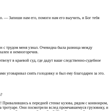
. — Запиши нам его, помоги нам его выучить, и Бог тебя
он с трудом меня узнал. Очевидна была разница между
иален и немногоречив.
твезут в краевой суд, где дадут ваше следственно-судебное
ми уговаривал снять голодовку и был ему благодарен за это.
а?
! Привалившись к передней стенке кузова, рядом с конвоиром,
а тротуаре. Они посмотрели вслед промчавшемуся грузовику, и