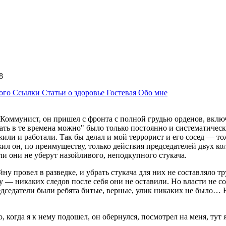
:28
ного
Ссылки
Статьи о здоровье
Гостевая
Обо мне
Коммунист, он пришел с фронта с полной грудью орденов, включа
ать в те времена можно" было только постоянно и систематичес
ли и работали. Так бы делал и мой террорист и его сосед — тож
жил он, по преимуществу, только действия председателей двух ко
ли они не уберут назойливого, неподкупного стукача.
 провел в разведке, и убрать стукача для них не составляло тр
у — никаких следов после себя они не оставили. Но власти не со
редседатели были ребята битые, верные, улик никаких не было…
когда я к нему подошел, он обернулся, посмотрел на меня, тут я