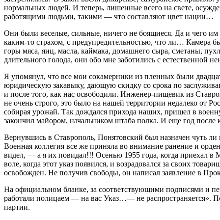
нормальных людей. И теперь, лишенные всего на свете, осужде
работящими людьми, такими — что составляют цвет нации…
Они были веселые, сильные, ничего не боящиеся. Да и чего им
каким-то страхом, с предупредительностью, что ли… Камера 
горы мяса, яиц, масла, каймака, домашнего сыра, сметаны, пу
длительного голода, они обо мне заботились с естественной н
Я упомянул, что все мои сокамерники из пленных были двадц
юридическую закавыку, дающую скидку со срока по заслуживаю
и после того, как нас освободили. Инженер-пищевик из Ставро
не очень строго, это было на нашей территории недалеко от Ро
собирая урожай. Так дождался прихода наших, пришел в военну
закончил майором, начальником штаба полка. И еще год после
Вернувшись в Ставрополь, Понятовский был назначен чуть ли 
Военная коллегия все же приняла во внимание ранение и ордена
видел, — а я их повидал!!! Осенью 1955 года, когда приехал
воле, когда этот указ появился, и возрадовался за своих тов
освобожден. Не получив свободы, он написал заявление в Про
На официальном бланке, за соответствующими подписями и печа
работали полицаем — на вас Указ…— не распространяется». Пон
партии.