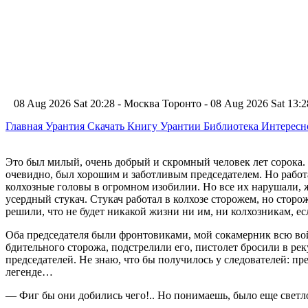
08 Aug 2026 Sat 20:28 - Москва
Торонто - 08 Aug 2026 Sat 13
Главная
Урантия
Скачать Книгу Урантии
Библиотека Интерес
Это был милый, очень добрый и скромный человек лет сорока. 
очевидно, был хорошим и заботливым председателем. Но работ
колхозные головы в огромном изобилии. Но все их нарушали, жи
усердный стукач. Стукач работал в колхозе сторожем, но сторо
решили, что не будет никакой жизни ни им, ни колхозникам, ес
Оба председателя были фронтовиками, мой сокамерник всю войну
бдительного сторожа, подстрелили его, пистолет бросили в рек
председателей. Не знаю, что бы получилось у следователей: п
легенде…
— Фиг бы они добились чего!.. Но понимаешь, было еще светло, 