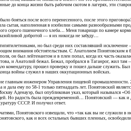
нные до конца жизни быть рабочим скотом в лагерях, эти ставр
 было бояться после всего перенесенного, после этого приговор
была сытая, наполненная в изобилии самыми разнообразными про
хлого серого пшеничного хлеба… Меня товарищи по камере корми
еназойливой добротой — я их никогда не забуду…
атипятилетниками, но был среди них составлявший исключение 
щим внимания обстоятельствам. С Анатолием Понятовским я бли
поля, он был лейтенантом и в плен попал, когда их часть оказа
стова, и Анатолий бежал. Бежал, пробрался в Таганрог, жил там 
ю комендатуру, прошел проверку и пошел дальше служить. Был н
 конца войны служил в наших оккупационных войсках.
не главным инженером Управления пищевой промышленности. Жен
 и дала ему по 58-1 только пятнадцать лет. Понятовский являетс
 в Москву Аденауэр, был опубликован указ, который назывался 
арищей. Но радость была преждевременной… Понятовский — как и
куратуру СССР. И получил ответ.
тями, Понятовского извещали, что «так как вы не служили в не
ятовского, как и всех остальных бывших пленных, освободили и