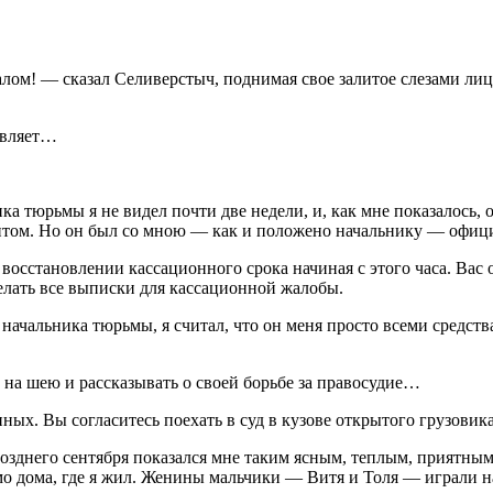
м! — сказал Селиверстыч, поднимая свое залитое слезами лицо
тавляет…
а тюрьмы я не видел почти две недели, и, как мне показалось, 
нтом. Но он был со мною — как и положено начальнику — офиц
восстановлении кассационного срока начиная с этого часа. Вас о
елать все выписки для кассационной жалобы.
начальника тюрьмы, я считал, что он меня просто всеми средства
 на шею и рассказывать о своей борьбе за правосудие…
ых. Вы согласитесь поехать в суд в кузове открытого грузовик
озднего сентября показался мне таким ясным, теплым, приятным
о дома, где я жил. Женины мальчики — Витя и Толя — играли н