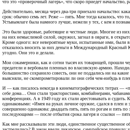
что это «проверочный лагерь», что скоро приедет начальство, р
Действительно, месяца через два-три приехало начальство: как
срок: обычно семь лет. Реже — пять. Мне тогда казалось, что 
Устьвымлаге была намного лучше, нежели у тех, с кем я позна
Это были здоровые, работящие и честные люди. Многие из них 
на них немыслимой силой, окружил, загнал в овраги, в открыт
Кроме одного: все невероятные муки, испытанные ими, были в
отказалось вносить за них деньги в Международный Красный 
угодно. Они это и делали.
Мои сокамерники, как и сотни тысяч их товарищей, прошли чере
предатели и вербовали пленных во власовскую армию. Находил
большинство сохранило совесть, они не поддались ни на каки
выясняли, не скомпрометировали ли они себя чем-нибудь в плен
И — как писалось некогда в кинематографических титрах — «
себе дома… Они стали трактористами, комбайнерами, чабанами
конференциях. А в 1949 году их стали арестовывать и судить. 
одинаковыми: «Имея на руках личное оружие, сдался в плен и 
совершенно одинакова: двадцать пять, пять по рогам и пять по
последующими — после отбытия срока лагеря и ссылки — пят
Как мне рассказывали эти люди, единственное существенное о
застрелились? В закон ввели дикарское, самурайское правило: