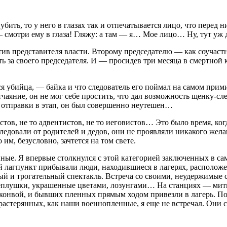
 убить, то у него в глазах так и отпечатывается лицо, что пере
 смотри ему в глаза! Гляжу: а там — я… Мое лицо… Ну, тут уж д
отив представителя власти. Второму председателю — как соучаст
 за своего председателя. И — просидев три месяца в смертной 
ается убийца, — байка и что следователь его поймал на самом п
чаяние, он не мог себе простить, что дал возможность щенку-сл
до отправки в этап, он был совершенно неутешен…
истов, не то адвентистов, не то иеговистов… Это было время, ко
довали от родителей и дедов, они не проявляли никакого желан
 им, безусловно, зачтется на том свете.
ые. Я впервые столкнулся с этой категорией заключенных в са
ый лагпункт прибывали люди, находившиеся в лагерях, располож
й и трогательный спектакль. Встреча со своими, неудержимые сл
лушки, украшенные цветами, лозунгами… На станциях — митинг
конвой, и бывших пленных прямым ходом привезли в лагерь. Пок
 растерянных, как наши военнопленные, я еще не встречал. Они