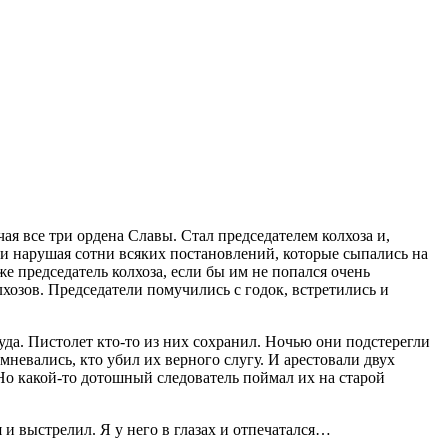
я все три ордена Славы. Стал председателем колхоза и,
ки нарушая сотни всяких постановлений, которые сыпались на
е председатель колхоза, если бы им не попался очень
лхозов. Председатели помучились с годок, встретились и
уда. Пистолет кто-то из них сохранил. Ночью они подстерегли
мневались, кто убил их верного слугу. И арестовали двух
 Но какой-то дотошный следователь поймал их на старой
 и выстрелил. Я у него в глазах и отпечатался…