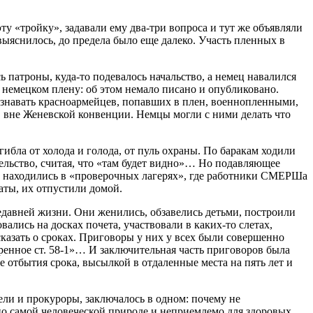
ту «тройку», задавали ему два-три вопроса и тут же объявляли
 выяснилось, до предела было еще далеко. Участь пленных в
 патроны, куда-то подевалось начальство, а немец навалился
в немецком плену: об этом немало писано и опубликовано.
изнавать красноармейцев, попавших в плен, военнопленными,
 вне Женевской конвенции. Немцы могли с ними делать что
гибла от холода и голода, от пуль охраны. По баракам ходили
ельство, считая, что «там будет видно»… Но подавляющее
ни находились в «проверочных лагерях», где работники СМЕРШа
ваты, их отпустили домой.
давней жизни. Они женились, обзавелись детьми, построили
лись на досках почета, участвовали в каких-то слетах,
 сказать о сроках. Приговоры у них у всех были совершенно
ренное ст. 58-1»… И заключительная часть приговоров была
ле отбытия срока, высылкой в отдаленные места на пять лет и
ели и прокуроры, заключалось в одном: почему не
но самой человеческой природе и неприемлемо для здоровых,