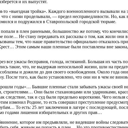
азберется и их выпустят.
ая-то «выездная тройка». Каждого военнопленного вызывали на э
то, что с ними проделывали, — предел несправедливости. Но, как
комился и подружился в Ставропольской городской тюрьме.
попали в плен ранеными, большинство же потому, что кончились
ое поле… Не стану передавать их рассказы о том, как жили они 
ызваны тем, что наше правительство официально отказалось пр
Крест… Этим самым наши пленные были поставлены вне закона,
з все ужасы бесправия, голода, истязаний. Большая их часть по
ись такие, что, не выдержав непосильной жизни, шли на предат
е соблазны и дожили до дня своего освобождения. Около года о
у. После того, как было установлено, что они ни в чем не вино
прошли годы»… Бывшие пленные стали забывать ужасы своей не
, строителями… Они были стахановцами или ударниками, красова
Как следствие, так и суд были предельно короткими. Чего нельзя
этим изменил Родине, то есть совершил преступление предусмот
 зубам… То есть: 25 лет заключения в лагере с последующей, пос
ью годами лишения избирательных и других прав…
бвинение, которое им предъявляли, не видевшие войны следоват
 убить себя, живым не попасть в плен… Но это противоестествен