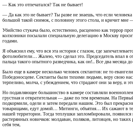
— Как это отпечатался? Так не бывает!
— Да как это не бывает? Ты разве не знаешь, что если человека
большой такой снимок, с половину этого стола, и кричит мне —
Убийство стукача было, естественно, расценено как террор пр
колхозники посылали специальную делегацию в Москву просить
годами.
Я объяснил ему, что вся эта история с глазом, где запечатлев
фотолюбители… Жалею, что сделал это. Председатель впал в от
пальца такого опытного разведчика, как он!.. Все два месяца 
Было еще в камере несколько человек сектантов: не то евангел
Победоносцеве. Сектанты были тихими людьми, веру свою насле
терпеливо, молча, с убеждением, что страдают они за веру, и это
Но подавляющее большинство в камере составляли военнопленн
грустная и отвратительная — даже по тем временам. На Перв
подкормили, одели и затем передали нашим. Это был прекрасны
товарищами, едут домой… Митинги, объятия… Их сажают в теп
нашей территории. Тогда теплушки запломбировали, появился 
растерянных новичков: молдаван, поляков, литовцев, но таких
себя тем,