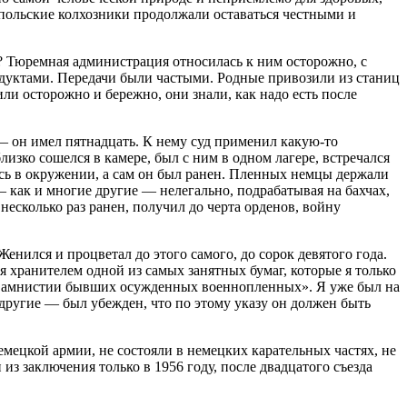
опольские колхозники продолжали оставаться честными и
а? Тюремная администрация относилась к ним осторожно, с
дуктами. Передачи были частыми. Родные привозили из станиц
ли осторожно и бережно, они знали, как надо есть после
— он имел пятнадцать. К нему суд применил какую-то
зко сошелся в камере, был с ним в одном лагере, встречался
лась в окружении, а сам он был ранен. Пленных немцы держали
— как и многие другие — нелегально, подрабатывая на бахчах,
есколько раз ранен, получил до черта орденов, войну
ился и процветал до этого самого, до сорок девятого года.
я хранителем одной из самых занятных бумаг, которые я только
«Об амнистии бывших осужденных военнопленных». Я уже был на
 другие — был убежден, что по этому указу он должен быть
мецкой армии, не состояли в немецких карательных частях, не
з заключения только в 1956 году, после двадцатого съезда