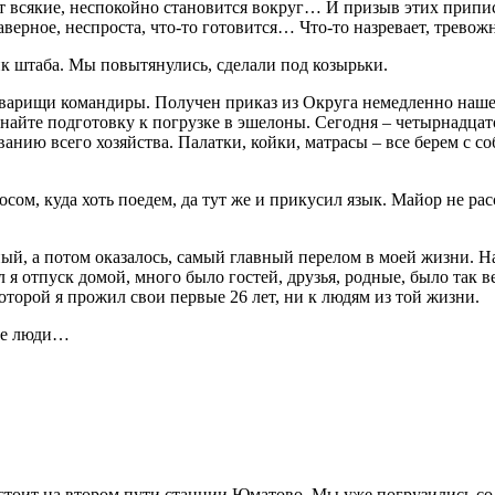
 всякие, неспокойно становится вокруг… И призыв этих припис
верное, неспроста, что-то готовится… Что-то назревает, тревожн
к штаба. Мы повытянулись, сделали под козырьки.
 товарищи командиры. Получен приказ из Округа немедленно наше
найте подготовку к погрузке в эшелоны. Сегодня – четырнадцато
ванию всего хозяйства. Палатки, койки, матрасы – все берем с 
ом, куда хоть поедем, да тут же и прикусил язык. Майор не расс
ьный, а потом оказалось, самый главный перелом в моей жизни. Н
я отпуск домой, много было гостей, друзья, родные, было так вес
оторой я прожил свои первые 26 лет, ни к людям из той жизни.
гие люди…
– стоит на втором пути станции Юматово. Мы уже погрузились 