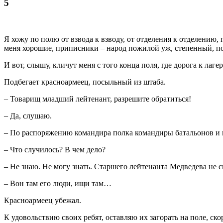
5
Я хожу по полю от взвода к взводу, от отделения к отделению, 
меня хорошие, приписники – народ пожилой уж, степенный, по
И вот, слышу, кличут меня с того конца поля, где дорога к лаг
Подбегает красноармеец, посыльный из штаба.
– Товарищ младший лейтенант, разрешите обратиться!
– Да, слушаю.
– По распоряжению командира полка командиры батальонов и 
– Что случилось? В чем дело?
– Не знаю. Не могу знать. Старшего лейтенанта Медведева не с
– Вон там его люди, ищи там…
Красноармеец убежал.
К удовольствию своих ребят, оставляю их загорать на поле, с