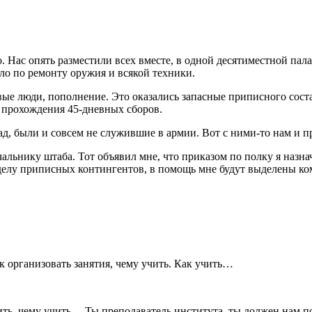
. Нас опять разместили всех вместе, в одной десятиместной пал
ло по ремонту оружия и всякой техники.
ые люди, пополнение. Это оказались запасные приписного состав
я прохождения 45-дневных сборов.
ад, были и совсем не служившие в армии. Вот с ними-то нам и п
ачальнику штаба. Тот объявил мне, что приказом по полку я наз
делу приписных контингентов, в помощь мне будут выделены к
ак организовать занятия, чему учить. Как учить…
чить, чему учить… Ты преподаватель института, ты должен нам по