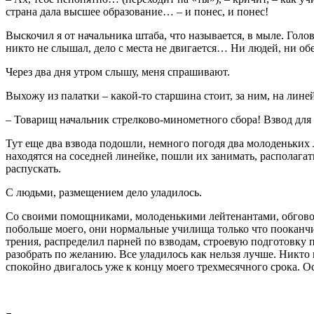
страна дала высшее образование… – и понес, и понес!
Выскочил я от начальника штаба, что называется, в мыле. Голов
никто не слышал, дело с места не двигается… Ни людей, ни о
Через два дня утром слышу, меня спрашивают.
Выхожу из палатки – какой-то старшина стоит, за ним, на лин
– Товарищ начальник стрелково-минометного сбора! Взвод дл
Тут еще два взвода подошли, немного погодя два молоденьких 
находятся на соседней линейке, пошли их занимать, располагат
распускать.
С людьми, размещением дело уладилось.
Со своими помощниками, молоденькими лейтенантами, обговори
побольше моего, они нормальные училища только что пооканчив
трения, распределил парней по взводам, строевую подготовку 
разобрать по желанию. Все уладилось как нельзя лучше. Никто
спокойно двигалось уже к концу моего трехмесячного срока. О