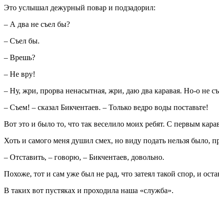
Это услышал дежурный повар и подзадорил:
– А два не съел бы?
– Съел бы.
– Врешь?
– Не вру!
– Ну, жри, прорва ненасытная, жри, даю два каравая. Но-о не 
– Съем! – сказал Бикчентаев. – Только ведро воды поставьте!
Вот это и было то, что так веселило моих ребят. С первым кар
Хоть и самого меня душил смех, но виду подать нельзя было, пр
– Отставить, – говорю, – Бикчентаев, довольно.
Похоже, тот и сам уже был не рад, что затеял такой спор, и ост
В таких вот пустяках и проходила наша «служба».