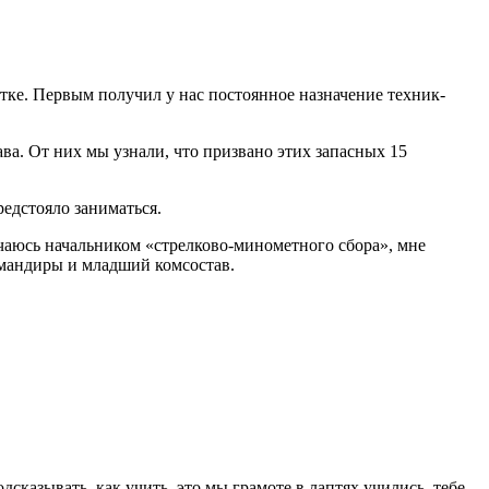
атке. Первым получил у нас постоянное назначение техник-
а. От них мы узнали, что призвано этих запасных 15
редстояло заниматься.
начаюсь начальником «стрелково-минометного сбора», мне
омандиры и младший комсостав.
дсказывать, как учить, это мы грамоте в лаптях учились, тебе