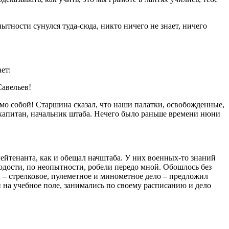
пытности сунулся туда-сюда, никто ничего не знает, ничего
ет:
Савельев!
амо собой! Старшина сказал, что наши палатки, освобожденные,
л капитан, начальник штаба. Нечего было раньше времени нюни
ейтенанта, как и обещал начштаба. У них военных-то знаний
одости, по неопытности, робели передо мной. Обошлось без
 – стрелковое, пулеметное и минометное дело – предложил
и на учебное поле, занимались по своему расписанию и дело