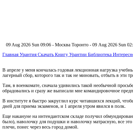
09 Aug 2026 Sun 09:06 - Москва
Торонто - 09 Aug 2026 Sun 0
Главная
Урантия
Скачать Книгу Урантии
Библиотека Интерес
В апреле у меня кончалась годовая лекционная нагрузка учебных
лагерный сбор, которого так и так не миновать, отбыть в эти т
Там, в военкомате, сначала удивились такой необычной прось
обрадовались и сразу же выписали мне командировочное предпи
В институте я быстро закруглил курс читавшихся лекций, чтобы
дней для приема экзаменов, и 1 апреля утром явился в полк.
Еще накануне на интендантском складе получил обмундирование 
было), наволочку для подушки и наволочку матрасную, все это 
плечи, понес через весь город домой.