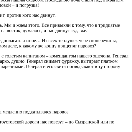
овой – и погрузка!
т, против кого нас двинут.
ь. Мы и ждем этого. Все привыкли к тому, что в тридцатые
 восток, думалось, и нас двинут туда же.
редполагать и иное… Из всех теплушек через поперечины,
ом деле, к какому же концу прицепят паровоз?
 с толстым капитаном – комендантом нашего эшелона. Генерал
 Жарко, душно. Генерал снимает фуражку, вытирает платком
пыренными. Генерал и его свита поглядывают в ту сторону
на медленно подкатывался паровоз.
атоустовской дороги нас повезут – по Сызранской или по