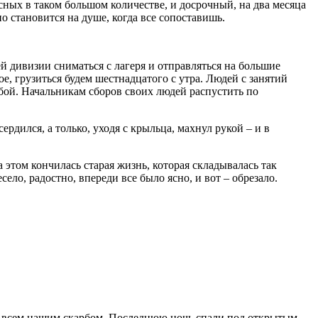
ных в таком большом количестве, и досрочный, на два месяца
о становится на душе, когда все сопоставишь.
й дивизии сниматься с лагеря и отправляться на большие
е, грузиться будем шестнадцатого с утра. Людей с занятий
собой. Начальникам сборов своих людей распустить по
ердился, а только, уходя с крыльца, махнул рукой – и в
а этом кончилась старая жизнь, которая складывалась так
ело, радостно, впереди все было ясно, и вот – обрезало.
со всем нашим скарбом. Последнюю ночь спали под открытым