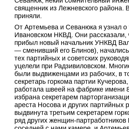
Севанюк, некий сомнительный инжен
священник из Лежневского района. 
приняли.
От Артемьева и Севанюка я узнал о 
Ивановском НКВД. Они рассказали, ч
прибыл новый начальник УНКВД Вал
— сменивший его Блинов), началис
тех партийных и советских руковод
уцелели при Радзивиловском. Многи
были выдвиженцами из рабочих, в 
секретарь горкома партии Кучерова,
работала швеей на фабрике имени 8
избрана секретарем парторганизаци
ареста Носова и других партийных 
выдвинута третьим секретарем горк
ряд других женщин-партработников 
соседней с нами камере, и Артемьев