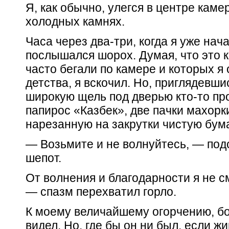
Я, как обычно, улегся в центре кам
холодных камнях.
Часа через два-три, когда я уже нач
послышался шорох. Думая, что это 
часто бегали по камере и которых я
детства, я вскочил. Но, приглядевши
широкую щель под дверью кто-то пр
папирос «Казбек», две пачки махорки
нарезанную на закрутки чистую бума
— Возьмите и не волнуйтесь, — под
шепот.
От волнения и благодарности я не с
— спазм перехватил горло.
К моему величайшему огорчению, бо
видел. Но, где бы он ни был, если жив