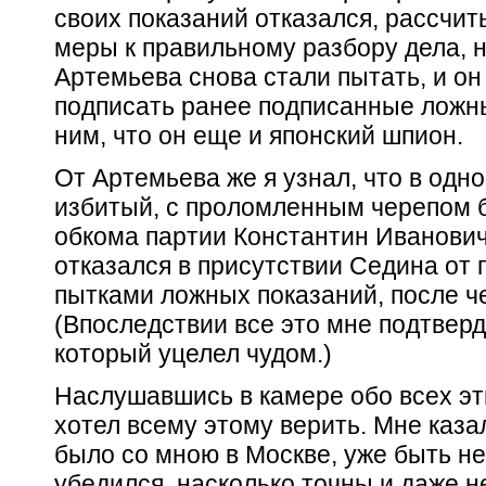
своих показаний отказался, рассчит
меры к правильному разбору дела, н
Артемьева снова стали пытать, и о
подписать ранее подписанные ложны
ним, что он еще и японский шпион.
От Артемьева же я узнал, что в одн
избитый, с проломленным черепом 
обкома партии Константин Иванович
отказался в присутствии Седина от
пытками ложных показаний, после че
(Впоследствии все это мне подтверд
который уцелел чудом.)
Наслушавшись в камере обо всех эти
хотел всему этому верить. Мне казал
было со мною в Москве, уже быть не 
убедился, насколько точны и даже н