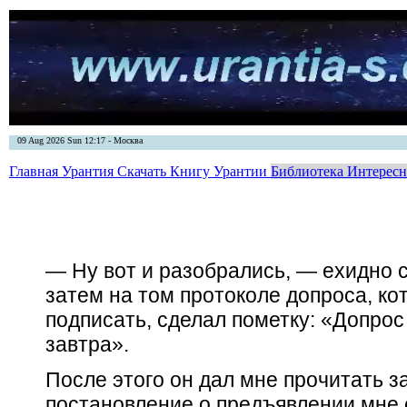
09 Aug 2026 Sun 12:17 - Москва
Главная
Урантия
Скачать Книгу Урантии
Библиотека Интерес
— Ну вот и разобрались, — ехидно с
затем на том протоколе допроса, ко
подписать, сделал пометку: «Допрос
завтра».
После этого он дал мне прочитать 
постановление о предъявлении мне о