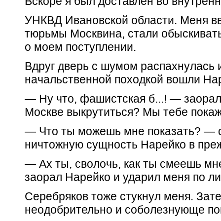
Вскоре я был доставлен во внутре
УНКВД Ивановской области. Меня вв
тюрьмы Москвина, стали обыскиват
о моем поступлении.
Вдруг дверь с шумом распахнулась и
начальственной походкой вошли Нар
— Ну что, фашистская б...! — заора
Москве выкрутиться? Мы тебе пока
— Что ты можешь мне показать? — с
ничтожную сущность Нарейко в преж
— Ах ты, сволочь, как ты смеешь м
заорал Нарейко и ударил меня по ли
Серебряков тоже стукнул меня. Зат
неодобрительно и соболезнующе пок