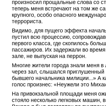
произносил прощальные слова со ст
теперь меня встречают на том же са
крупного, особо опасного междунаро
террориста.
Видимо, для пущего эффекта начал
пустил всю процессию, сопровождав
первого класса, где скопилось боль
пассажиров. Их задержали во время
зале, не выпуская на перрон.
Многие жители города знали меня в л
через зал, слышался приглушенный 
бывшего начальника милиции...» А к
голос произнес: «Неужели это Миха
На привокзальной площади меня ож
стояло несколько легковых машин, в