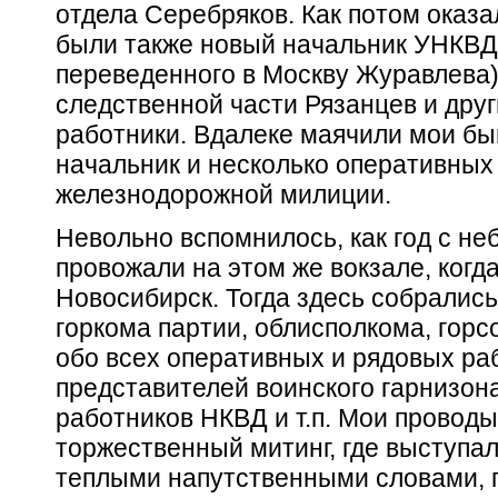
отдела Серебряков. Как потом оказа
были также новый начальник УНКВ
переведенного в Москву Журавлева)
следственной части Рязанцев и дру
работники. Вдалеке маячили мои б
начальник и несколько оперативных
железнодорожной милиции.
Невольно вспомнилось, как год с н
провожали на этом же вокзале, когд
Новосибирск. Тогда здесь собрались
горкома партии, облисполкома, горсо
обо всех оперативных и рядовых ра
представителей воинского гарнизон
работников НКВД и т.п. Мои проводы
торжественный митинг, где выступа
теплыми напутственными словами, г