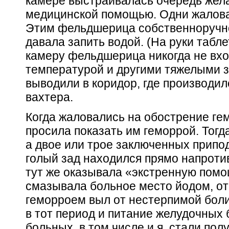
камере выстраивалась очередь жел
медицинской помощью. Одни жалова
Этим фельдшерица собственноручно 
давала запить водой. (На руки табле
камеру фельдшерица никогда не вхо
температурой и другими тяжелыми 
выводили в коридор, где производил
вахтера.
Когда жаловались на обострение г
просила показать им геморрой. Тог
а двое или трое заключенных припод
голый зад находился прямо напрот
тут же оказывала «экстренную помо
смазывала больное место йодом, о
геморроем выл от нестерпимой боли
в тот период и питание желудочных 
больных, в том числе и я, стали пол