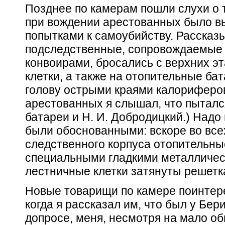
Позднее по камерам пошли слухи о т
при вождении арестованных было в
попытками к самоубийству. Рассказ
подследственные, сопровождаемые 
конвоирами, бросались с верхних э
клетки, а также на отопительные ба
голову острыми краями калориферов.
арестованных я слышал, что пытался
батареи и Н. И. Добродицкий.) Надо 
были обоснованными: вскоре во все
следственного корпуса отопительны
специальными гладкими металличес
лестничные клетки затянуты решетк
Новые товарищи по камере поинтере
когда я рассказал им, что был у Бер
допросе, меня, несмотря на мало 