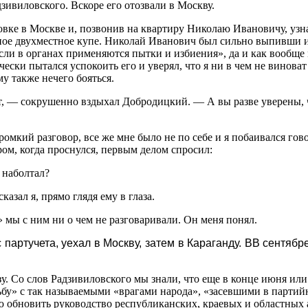
зивиловского. Вскоре его отозвали в Москву.
овке в Москве и, позвонив на квартиру Николаю Ивановичу, узна
льное двухместное купе. Николай Иванович был сильно выпивши 
если в органах применяются пытки и избиения», да и как вообщ
сячески пытался успокоить его и уверял, что я ни в чем не винова
му также нечего бояться.
 — сокрушенно вздыхал Добродицкий. — А вы разве уверены, чт
омкий разговор, все же мне было не по себе и я побаивался гово
тром, когда проснулся, первым делом спросил:
 наболтал?
зал я, прямо глядя ему в глаза.
» мы с ним ни о чем не разговаривали. Он меня понял.
артучета, уехал в Москву, затем в Караганду. ВВ сентябре
. Со слов Радзивиловского мы знали, что еще в конце июня или
бу» с так называемыми «врагами народа», «засевшими в партийн
ю обновить руководство республиканских, краевых и областны