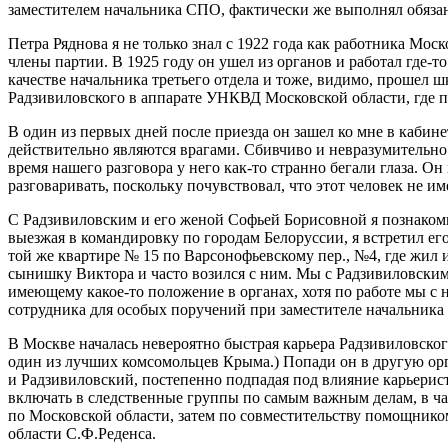
заместителем начальника СПО, фактически же выполнял обяза
Петра Ряднова я не только знал с 1922 года как работника Мос
члены партии. В 1925 году он ушел из органов и работал где-то
качестве начальника третьего отдела и тоже, видимо, прошел ш
Радзивиловского в аппарате УНКВД Московской области, где 
В один из первых дней после приезда он зашел ко мне в кабине
действительно являются врагами. Сбивчиво и невразумительно о
время нашего разговора у него как-то странно бегали глаза. О
разговаривать, поскольку почувствовал, что этот человек не им
С Радзивиловским и его женой Софьей Борисовной я познакомил
выезжая в командировку по городам Белоруссии, я встретил его
той же квартире № 15 по Варсонофьевскому пер., №4, где жил 
сынишку Виктора и часто возился с ним. Мы с Радзивиловским
имеющему какое-то положение в органах, хотя по работе мы с 
сотрудника для особых поручений при заместителе начальник
В Москве началась невероятно быстрая карьера Радзивиловског
один из лучших комсомольцев Крыма.) Попади он в другую орг
и Радзивиловский, постепенно подпадая под влияние карьерис
включать в следственные группы по самым важным делам, в ча
по Московской области, затем по совместительству помощник
области С.Ф.Реденса.