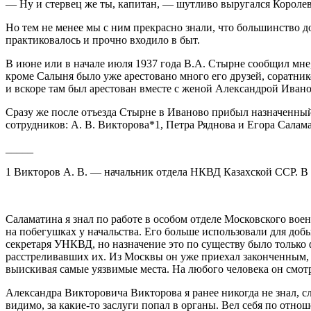
— Ну и стервец же ты, капитан, — шутливо выругался Королев
Но тем не менее мы с ним прекрасно знали, что большинство д
практиковалось и прочно входило в быт.
В июне или в начале июля 1937 года В.А. Стырне сообщил мне,
кроме Салыня было уже арестовано много его друзей, соратник
и вскоре там был арестован вместе с женой Александрой Ивано
Сразу же после отъезда Стырне в Иваново прибыл назначенн
сотрудников: А. В. Викторова*1, Петра Ряднова и Егора Салам
_____
1 Викторов А. В. — начальник отдела НКВД Казахской ССР. В 1
Саламатина я знал по работе в особом отделе Московского вое
на побегушках у начальства. Его больше использовали для доб
секретаря УНКВД, но назначение это по существу было только 
расстреливавших их. Из Москвы он уже приехал законченным, с
выискивая самые уязвимые места. На любого человека он смотр
Александра Викторовича Викторова я ранее никогда не знал, с
видимо, за какие-то заслуги попал в органы. Вел себя по отн