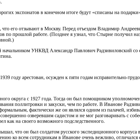
.
орогих экспонатов в конечном итоге будут «списаны на подарки
 что его отзывают в Москву. Перед отъездом Владимир Андрееви
ов по прошлой работе. (Позднее я узнал, что Стырне получил н
вной.)
ый начальником УНКВД Александр Павлович Радзивиловский со 
атина.
939 году арестован, осужден к пяти годам исправительно-трудо
нного округа с 1927 года. Тогда он был помощником уполномоче
ывания поллитровки и закуски, чем по работе. В Иванове Радзи
формальным, фактически же он являлся одним из палачей, избив
овершенно озверевшим садистом и не мог разговаривать с собес
ел как на своего возможного подследственного.
лышал, что он был солдатом русского экспедиционного корпуса 
ошению ко всем сотрудникам в Иванове очень вежливо, отличалс