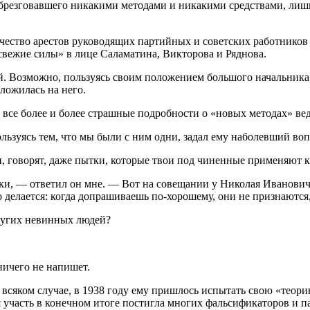
не брезговавшего никакими методами и никакими средствами, л
ество арестов руководящих партийных и советских работников р
вежие силы» в лице Саламатина, Викторова и Ряднова.
. Возможно, пользуясь своим положением большого начальника, о
 ложилась на него.
се более и более страшные подробности о «новых методах» вед
льзуясь тем, что мы были с ним одни, задал ему наболевший воп
и, говорят, даже пытки, которые твои под чиненные применяют 
ки, — ответил он мне. — Вот на совещании у Николая Иванович
делается: когда допрашиваешь по-хорошему, они не признаются, 
других невинных людей?
ничего не напишет.
о всяком случае, в 1938 году ему пришлось испытать свою «теор
кая участь в конечном итоге постигла многих фальсификаторов и