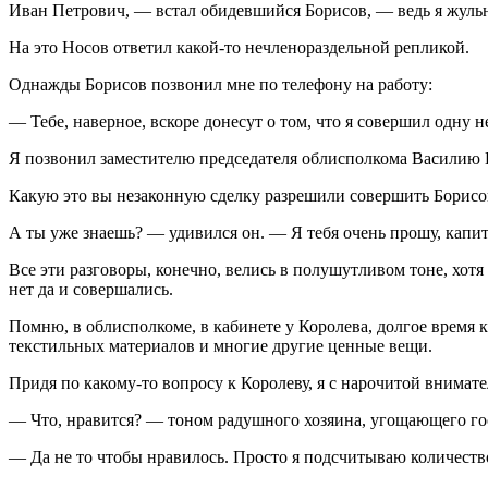
Иван Петрович, — встал обидевшийся Борисов, — ведь я жульни
На это Носов ответил какой-то нечленораздельной репликой.
Однажды Борисов позвонил мне по телефону на работу:
— Тебе, наверное, вскоре донесут о том, что я совершил одну 
Я позвонил заместителю председателя облисполкома Василию 
Какую это вы незаконную сделку разрешили совершить Борисо
А ты уже знаешь? — удивился он. — Я тебя очень прошу, капит
Все эти разговоры, конечно, велись в полушутливом тоне, хо
нет да и совершались.
Помню, в облисполкоме, в кабинете у Королева, долгое время 
текстильных материалов и многие другие ценные вещи.
Придя по какому-то вопросу к Королеву, я с нарочитой внимате
— Что, нравится? — тоном радушного хозяина, угощающего го
— Да не то чтобы нравилось. Просто я подсчитываю количество