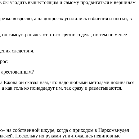
ишь бы угодить вышестоящим и самому продвигаться к вершинам
езко возросло, а на допросах усилились избиения и пытки, в
н самоустранялся от этого грязного дела, но тем не менее
ения следствия.
рос:
к арестованным?
а Ежова он сказал нам, что надо любыми методами добиваться
а как толь ко понаддадут им, так сразу и разматываются.
ию» на собственной шкуре, когда с приходом в Наркомвнудел
 палачей. Поскольку их руками уничтожались невиновные,