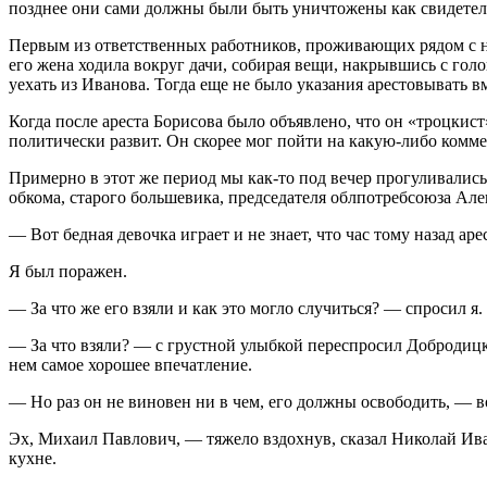
позднее они сами должны были быть уничтожены как свидетел
Первым из ответственных работников, проживающих рядом с на
его жена ходила вокруг дачи, собирая вещи, накрывшись с гол
уехать из Иванова. Тогда еще не было указания арестовывать в
Когда после ареста Борисова было объявлено, что он «троцкис
политически развит. Он скорее мог пойти на какую-либо комме
Примерно в этот же период мы как-то под вечер прогуливались
обкома, старого большевика, председателя облпотребсоюза Але
— Вот бедная девочка играет и не знает, что час тому назад ар
Я был поражен.
— За что же его взяли и как это могло случиться? — спросил я.
— За что взяли? — с грустной улыбкой переспросил Добродицкий
нем самое хорошее впечатление.
— Но раз он не виновен ни в чем, его должны освободить, — во
Эх, Михаил Павлович, — тяжело вздохнув, сказал Николай Ива
кухне.