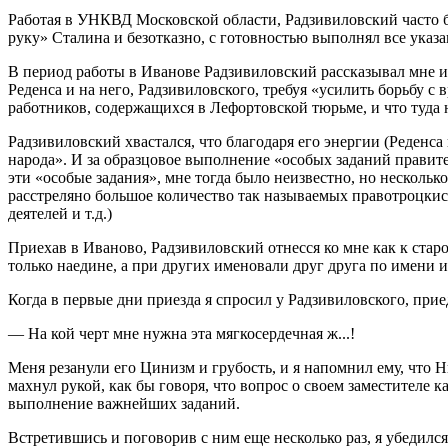
Работая в УНКВД Московской области, Радзивиловский часто б
руку» Сталина и безотказно, с готовностью выполнял все указ
В период работы в Иванове Радзивиловский рассказывал мне 
Реденса и на него, Радзивиловского, требуя «усилить борьбу с
работников, содержащихся в Лефортовской тюрьме, и что туда
Радзивиловский хвастался, что благодаря его энергии (Реде
народа». И за образцовое выполнение «особых заданий прави
эти «особые задания», мне тогда было неизвестно, но нескольк
расстреляно большое количество так называемых правотроцки
деятелей и т.д.)
Приехав в Иваново, Радзивиловский отнесся ко мне как к ста
только наедине, а при других именовали друг друга по имени и
Когда в первые дни приезда я спросил у Радзивиловского, при
— На кой черт мне нужна эта мягкосердечная ж...!
Меня резанули его Цинизм и грубость, и я напомнил ему, чт
махнул рукой, как бы говоря, что вопрос о своем заместителе к
выполнение важнейших заданий.
Встретившись и поговорив с ним еще несколько раз, я убедилс