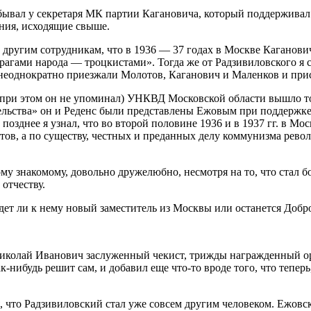
ывал у секретаря МК партии Кагановича, который поддерживал 
ания, исходящие свыше.
и другим сотрудникам, что в 1936 — 37 годах в Москве Кагано
 врагами народа — троцкистами». Тогда же от Радзивиловского я 
 неоднократно приезжали Молотов, Каганович и Маленков и прис
нса при этом он не упоминал) УНКВД Московской области вышло
тельства» он и Реденс были представлены Ежовым при поддержке
о позднее я узнал, что во второй половине 1936 и в 1937 гг. в 
стов, а по существу, честных и преданных делу коммунизма рев
рому знакомому, довольно дружелюбно, несмотря на то, что ста
 отчеству.
едет ли к нему новый заместитель из Москвы или останется Добр
о Николай Иванович заслуженный чекист, трижды награжденный 
ак-нибудь решит сам, и добавил еще что-то вроде того, что тепер
я, что Радзивиловский стал уже совсем другим человеком. Ежов