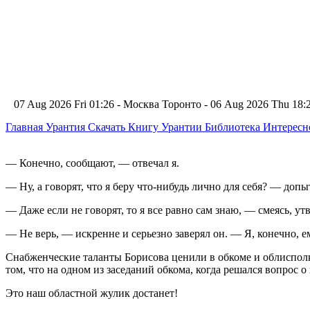
07 Aug 2026 Fri 01:26 - Москва
Торонто - 06 Aug 2026 Thu 18
Главная
Урантия
Скачать Книгу Урантии
Библиотека Интерес
— Конечно, сообщают, — отвечал я.
— Ну, а говорят, что я беру что-нибудь лично для себя? — допы
— Даже если не говорят, то я все равно сам знаю, — смеясь, ут
— Не верь, — искренне и серьезно заверял он. — Я, конечно, е
Снабженческие таланты Борисова ценили в обкоме и облисполк
том, что на одном из заседаний обкома, когда решался вопрос 
Это наш областной жулик достанет!