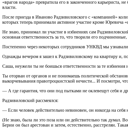
«врагов народа» превратила его в законченного карьериста, 
власти.
После приезда в Иваново Радзивиловского с «компанией» колич
которых теперь принимали активное участие кроме Юревича «с
Не знаю, принимал ли участие в избиениях сам Радзивиловский
основная ответственность за то, что творили его подчиненные,
Постепенно через некоторых сотрудников УНКВД мы узнавали в
Однажды вечером я зашел к Радзивиловскому на квартиру и, по
Саша, неужели ты не боишься ответственности за те избиения 
Ты оторван от органов и не понимаешь политической обстанов
выкорчевывания правотроцкистской нечисти... И посмотри, что 
— А где гарантия, что они под пытками не оклевещут себя и 
Радзивиловский рассмеялся:
— Если человек действительно невиновен, он никогда на себя 
(Не знаю, была ли это поза или он действительно так думал. В
Берии он был арестован и затем, естественно, расстрелян. Та