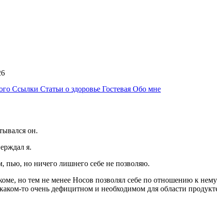
:26
ного
Ссылки
Статьи о здоровье
Гостевая
Обо мне
тывался он.
верждал я.
м, пью, но ничего лишнего себе не позволяю.
оме, но тем не менее Носов позволял себе по отношению к нему
о каком-то очень дефицитном и необходимом для области продукт