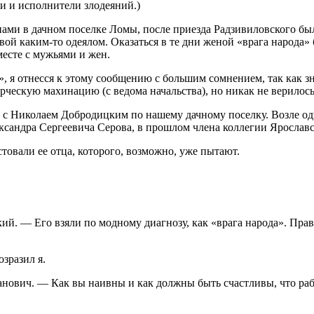
и и исполнители злодеяний.)
ми в дачном поселке Ломы, после приезда Радзивиловского был
овой каким-то одеялом. Оказаться в те дни женой «врага народа
месте с мужьями и жен.
т», я отнесся к этому сообщению с большим сомнением, так как 
рческую махинацию (с ведома начальства), но никак не верилось
 с Николаем Добродицким по нашему дачному поселку. Возле одн
ксандра Сергеевича Серова, в прошлом члена коллегии Ярославс
естовали ее отца, которого, возможно, уже пытают.
. — Его взяли по модному диагнозу, как «врага народа». Правда,
зразил я.
нович. — Как вы наивны и как должны быть счастливы, что работ