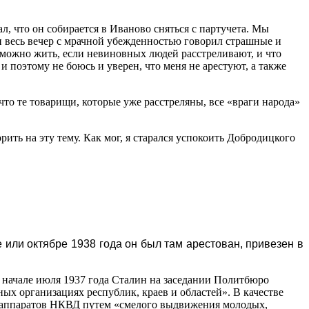
л, что он собирается в Иваново сняться с партучета. Мы
и весь вечер с мрачной убежденностью говорил страшные и
е можно жить, если невиновных людей расстреливают, и что
т и поэтому не боюсь и уверен, что меня не арестуют, а также
о те товарищи, которые уже расстреляны, все «враги народа»
рить на эту тему. Как мог, я старался успокоить Добродицкого
 или октябре 1938 года он был там арестован, привезен в
 начале июля 1937 года Сталин на заседании Политбюро
ых организациях республик, краев и областей». В качестве
х аппаратов НКВД путем «смелого выдвижения молодых,