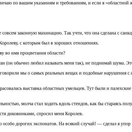
чаю по вашим указаниям и требованиям, и если я «областной жу
не совсем законную махинацию. Так учти, что она сделана с санк
Королеву, с которым был в хороших отношениях.
ву во имя процветания области?
ан (он обычно любил называть меня так), не поднимай шума. Эт
тя говорили мы о самых реальных вещах и подобные нарушения с
красовалась выставка областных умельцев. Тут были и палехские
льностью, молча стал ходить вдоль стендов, как бы стараясь пол
стя диковинками, спросил меня Королев.
 особо дорогих экспонатов. На всякий случай! — сделал я упор 