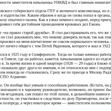
нности заместителя начальника УНКВД и был главным инквизит
ковского губернского отдела ГПУ и активного комсомольца, но и 
 в издательстве. Каким образом и когда он снова попал в органы
колу опытного палача. Как я узнал немного позднее, перед прие
проявил себя достойным проводником кровавых дел Ежова.
т «на правах старой дружбы». Я стал расспрашивать его, что же 
н стал доказывать мне, что никому доверять нельзя, так как пов
н произвел на меня впечатление не совсем нормального человека
еет ничего общего с тем Петей Рядновым, которого я знал в 1922
ся в 1925 году в Симферополе. Тогда он только начинал работат
 в Гомеле, где он работал, кажется, начальником одного из отде
и я. За время жизни в одной квартире (1928 — 29 годы) я ближе
 называли друг друга по именам, и он относился ко мне с подч
ним никогда не сталкивались. Сразу же по приезде в Москву Ра
а СПО Агранове.
о. Он вообще был умным и способным работником. (Кстати, на р
анизацию и к хорошему руководителю, возможно, он принес бы 
тов-ягодовцев, сам пошел по этой линии, в дальнейшем намного
стности, он участвовал в следствии по делу Промпартии, посл
ом полпреда, а через некоторое время — заместителем полномо