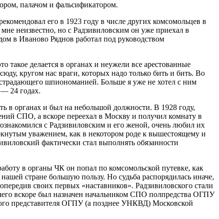
ором, палачом и фальсификатором.
рекомендовал его в 1923 году в числе других комсомольцев в
, мне неизвестно, но с Радзивиловским он уже приехал в
здом в Иваново Ряднов работал под руководством
это такое делается в органах и неужели все арестованные
сюду, кругом нас враги, которых надо только бить и бить. Во
, страдающего шпиономанией. Больше я уже не хотел с ним
 — 24 годах.
ь в органах и был на небольшой должности. В 1928 году,
лений СПО, а вскоре переехал в Москву и получил комнату в
 познакомился с Радзивиловским и его женой, очень любил их
еркнутым уважением, как в некотором роде к вышестоящему и
дзивиловский фактически стал выполнять обязанности
аботу в органы ЧК он попал по комсомольской путевке, как
нашей стране большую пользу. Но судьба распорядилась иначе,
 опередив своих первых «наставников». Радзивиловского стали
е чего вскоре был назначен начальником СПО полпредства ОГПУ
чного представителя ОГПУ (а позднее УНКВД) Московской