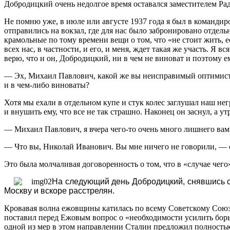
Добродицкий очень недолгое время оставался заместителем Рад
Не помню уже, в июле или августе 1937 года я был в командир
отправились на вокзал, где для нас было забронировано отде
крамольные по тому времени вещи о том, что «не стоит жить, 
всех нас, в частности, и его, и меня, ждет такая же участь. Я в
верю, что и он, Добродицкий, ни в чем не виноват и поэтому е
— Эх, Михаил Павлович, какой же вы неисправимый оптимист,
и в чем-либо виноваты?
Хотя мы ехали в отдельном купе и стук колес заглушал наш негр
и внушить ему, что все не так страшно. Наконец он заснул, а у
— Михаил Павлович, я вчера чего-то очень много лишнего вам
— Что вы, Николай Иванович. Вы мне ничего не говорили, — ска
Это была молчаливая договоренность о том, что в «случае чего
На следующий день Добродицкий, снявшись с п
Москву и вскоре расстрелян.
Кровавая волна ежовщины катилась по всему Советскому Союзу
поставил перед Ежовым вопрос о «необходимости усилить борь
одной из мер в этом направлении Сталин предложил полность