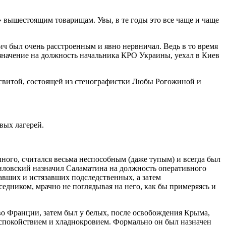
» вышестоящим товарищам. Увы, в те годы это все чаще и чаще
ч был очень расстроенным и явно нервничал. Ведь в то время
азначение на должность начальника КРО Украины, уехал в Киев
свитой, состоящей из стенографистки Любы Рогожиной и
вых лагерей.
нного, считался весьма неспособным (даже тупым) и всегда был
виловский назначил Саламатина на должность оперативного
авших и истязавших подследственных, а затем
едником, мрачно не поглядывая на него, как бы примеряясь и
во Франции, затем был у белых, после освобождения Крыма,
я спокойствием и хладнокровием. Формально он был назначен