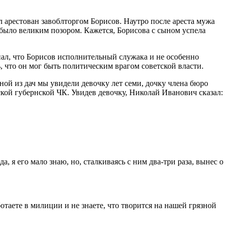
 арестован завоблторгом Борисов. Наутро после ареста мужа
» было великим позором. Кажется, Борисова с сыном успела
знал, что Борисов исполнительный служака и не особенно
, что он мог быть политическим врагом советской власти.
ой из дач мы увидели девочку лет семи, дочку члена бюро
кой губернской ЧК. Увидев девочку, Николай Иванович сказал:
 я его мало знаю, но, сталкиваясь с ним два-три раза, вынес о
аете в милиции и не знаете, что творится на нашей грязной