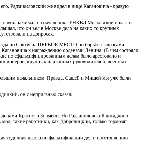
его. Радзивиловский же видел в лице Кагановича «правую
вич очень нажимал на начальника УНКВД Московской области
слышал, что он вел в Москве дело на каких-то крупных
утствовали на допросах.
 тогда по Союзу на ПЕРВОЕ МЕСТО по борьбе с «врагами
 Кагановича к награждению орденами Ленина. (В чем состояли
Москве по сфальсифицированным делам было арестовано и
олюционеров, крупных партийных руководителей, военных
л большим начальником. Правда, Сашей и Мишей мы уже были
одицкий, он с неприязнью сказал:
орденами Красного Знамени. Но Радзивиловский досадливо
ь, мол, такие работники, как Добродицкий, только тормозят
ская годичная школа по фальсификации дел и изготовлению