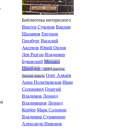
о
Библиотека интересного
Виктор Суворов
Варлам
Шаламов
Евгения
Гинзбург
Василий
Аксенов
Юрий Орлов
Лев Разгон
Владимир
Буковский
Михаил
Шрейдер
НКВД изнутри.
Олег Алкаев
Записки чекиста
Анна Политковская
Иван
Солоневич
Георгий
Владимов
Леонид
е
яд
Владимиров
Леонид
Кербер
Марк Солонин
Владимир Суравикин
Александр Никонов