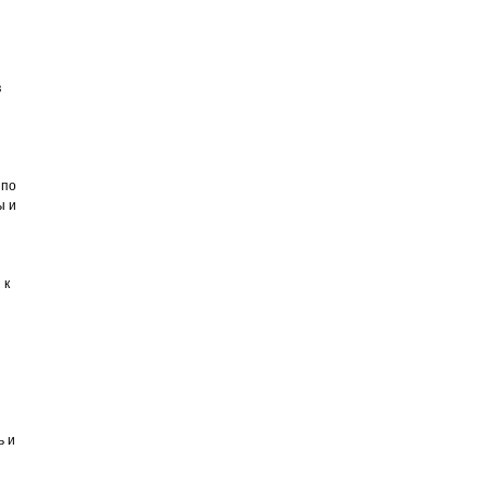
в
 по
ы и
 к
ь и