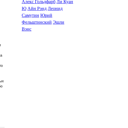
Алекс Гольдфарб
Ли Куан
Ю
Айн Рэнд
Леонид
Самутин
Юрий
Фельштинский
Эшли
Вэнс
Библиотека эзотерики
и
ла
го
тых
бо