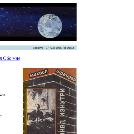
Торонто - 07 Aug 2026 Fri 09:32
ая
Обо мне
л
кой
ле