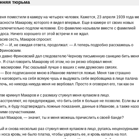
енняя тюрьма
я поместили в камеру на четырех человек. Кажется, 23 апреля 1939 года м
асности Макарову, которого я видел впервые. Еще в камере от своих новых
исключительно подлом человеке. Его фамилию называли вместе с фамилией
доса. Ничего хорошего от этой встречи я не ждал.
асив сесть, Макаров спросил:
ал? — И, не ожидая ответа, продолжал: — А теперь подробно расскажешь о
Фриновским.
ак давно Фриновский дал следователю Чернову письменную санкцию бить меня
. Я стал говорить Макарову об этом, но он резко оборвал меня:
маскировки. Рас сказывай лучше о ваших с ним дружеских связях.
. — Все подписанное мною в Иванове является ложью. Меня там страшно
 наговорить на себя всякую чушь и выдумать себе вербовщика в лице палача 
очь, но никогда никуда меня не вербовал. Просто я оговорил его, так как он
ве крикнул Макаров и с размаху стукнул меня кулаком в лицо.
расстреляют, но предупреждаю, что бить себя я больше не позволю. Если вы 
бить, я буду подтверждать ложные показания, данные в Иванове, а также назо
воими соучастниками.
рал Макаров, — значит, ты и меня можешь причислить к своей банде?
ый и снова несколько раз стукнул меня кулаком в лицо, ругаясь нецензурными
 носа кровь; не было платка, чтобы удержать ее, и кровь капала на пол.