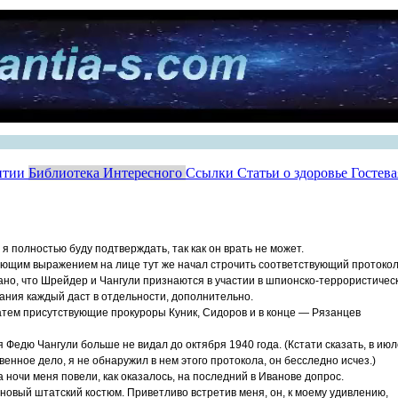
нтии
Библиотека Интересного
Ссылки
Статьи о здоровье
Гостев
я полностью буду подтверждать, так как он врать не может.
ющим выражением на лице тут же начал строчить соответствующий протоко
зано, что Шрейдер и Чангули признаются в участии в шпионско-террористичес
ания каждый даст в отдельности, дополнительно.
атем присутствующие прокуроры Куник, Сидоров и в конце — Рязанцев
я Федю Чангули больше не видал до октября 1940 года. (Кстати сказать, в ию
венное дело, я не обнаружил в нем этого протокола, он бесследно исчез.)
а ночи меня повели, как оказалось, на последний в Иванове допрос.
новый штатский костюм. Приветливо встретив меня, он, к моему удивлению,