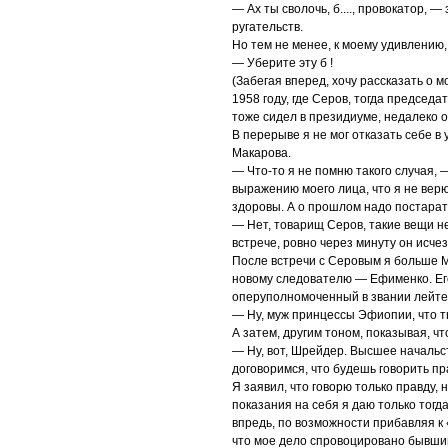
— Ах ты сволочь, б...., провокатор,
ругательств.
Но тем не менее, к моему удивлению,
— Уберите эту б !
(Забегая вперед, хочу рассказать о 
1958 году, где Серов, тогда председа
тоже сидел в президиуме, недалеко о
В перерыве я не мог отказать себе в
Макарова.
— Что-то я не помню такого случая, 
выражению моего лица, что я не верю 
здоровы. А о прошлом надо постарат
— Нет, товарищ Серов, такие вещи н
встрече, ровно через минуту он исче
После встречи с Серовым я больше М
новому следователю — Ефименко. Его 
оперуполномоченный в звании лейте
— Ну, муж принцессы Эфиопии, что 
А затем, другим тоном, показывая, ч
— Ну, вот, Шрейдер. Высшее начальс
договоримся, что будешь говорить п
Я заявил, что говорю только правду,
показания на себя я даю только тогда
впредь, по возможности прибавляя к
что мое дело спровоцировано бывши