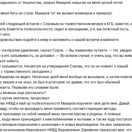
 — задыхаясь от бешенства, заорал Макаров, изрыгая на меня целый поток
 меня бить не стали. Макаров тут же вызвал конвоиров и приказал:
моей следующей встрече с Серовым на торжественном вечере в КГБ, кажется, 
тель Комитета госбезопасности, сидел в президиуме, а я, как почетный гость,
т него.
 удовольствии подойти к нему и напомнить о нашей встрече в кабинете
— изобразив удивление, сказал Серов. — Вы наверняка путаете. — Но, увидев
в его забывчивость, он добавил: — Во всяком случае, я очень рад, что вы жив
ься забыть.
е забываются. Несмотря на утверждение Серова, что он не помнит о нашей
з с торжественного заседания.)
акарова не видел. Несколько дней меня вообще не вызывали, а затем повели
звания я не знал, он был в штатском, но думаю, что это был обычный
нанта. Первыми его словами были:
ты можешь еще рассказать?
то шутка окончена, продолжал:
тво НКВД и май ор госбезопасности Макаров поручили твое дело мне. Давай
равду, чтобы не вынуждать меня применять соответствующие методы.
 не признавая за собой никакой вины против партии и родины. А ложные
, когда меня принуждают к ним избиениями и пытками, и так же буду поступат
 «липовым показаниям о шпионаже» и новых вербовщиков. На мое заявление,
м начальником Ивановского НКВД Журавлевым, Ефименко пригрозил мне, что