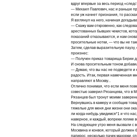
вдруг впервые за весь период «следс
— Михаил Павлович, нас и раньше пре
если уж начнет признания, то расскаж
Я взглянул на него, начиная догадыва
— Скажу вам откровенно, как следов
арестованных бывших чекистов, котор
показаний отказываются, и нам снова
просительные нотки, — что вы не тако
Затем, сделав выразительную паузу,
произнес:
— Получен приказ товарища Берии дос
И снова просительным тоном добави
— Думаю, что вы нас не подведете и н
радость. Итак, первая намеченная мн
направляют в Москву...
Отлично понимая, что если меня повез
совестью заверил Рязанцева, что в М
Рязанцев был тронут моими заверен
Вернувшись в камеру и сообщив товар
тяжелые для меня дни жизни они ок
ли когда-нибудь увидимся*1 и что нас
наверное, и каждый, вопреки логике в
На следующее утро меня вызвали с в
Москвина и конвоя, который должен б
папирос, несколько пачек махорки, сп