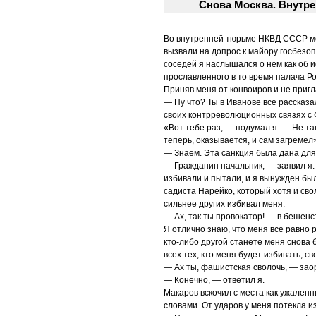
Снова Москва. Внутр
Во внутренней тюрьме НКВД СССР мен
вызвали на допрос к майору госбезоп
соседей я наслышался о нем как об 
прославленного в то время палача Ро
Приняв меня от конвоиров и не пригл
— Ну что? Ты в Иванове все рассказ
своих контрреволюционных связях с 
«Вот тебе раз, — подумал я. — Не т
теперь, оказывается, и сам загремел»
— Знаем. Эта санкция была дана для 
— Гражданин начальник, — заявил я
избивали и пытали, и я вынужден был
садиста Нарейко, который хотя и свол
сильнее других избивал меня.
— Ах, так ты провокатор! — в бешенст
Я отлично знаю, что меня все равно 
кто-либо другой станете меня снова 
всех тех, кто меня будет избивать, с
— Ах ты, фашистская сволочь, — зао
— Конечно, — ответил я.
Макаров вскочил с места как ужаленн
словами. От ударов у меня потекла из