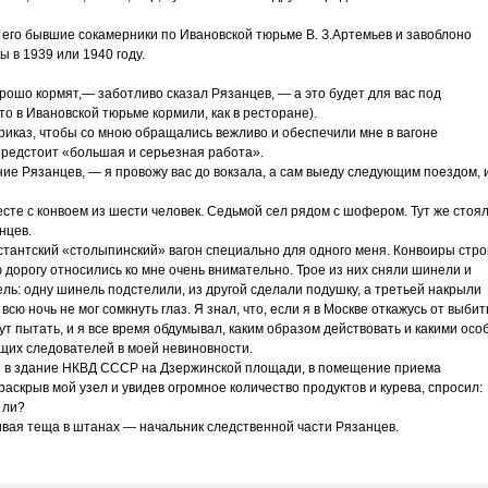
то его бывшие сокамерники по Ивановской тюрьме В. З.Артемьев и завоблоно
 в 1939 или 1940 году.
орошо кормят,— заботливо сказал Рязанцев, — а это будет для вас под
о в Ивановской тюрьме кормили, как в ресторане).
риказ, чтобы со мною обращались вежливо и обеспечили мне в вагоне
 предстоит «большая и серьезная работа».
е Рязанцев, — я провожу вас до вокзала, а сам выеду следующим поездом, 
сте с конвоем из шести человек. Седьмой сел рядом с шофером. Тут же стоя
нцев.
стантский «столыпинский» вагон специально для одного меня. Конвоиры стро
 дорогу относились ко мне очень внимательно. Трое из них сняли шинели и
ль: одну шинель подстелили, из другой сделали подушку, а третьей накрыли
всю ночь не мог сомкнуть глаз. Я знал, что, если я в Москве откажусь от выби
ут пытать, и я все время обдумывал, каким образом действовать и какими осо
щих следователей в моей невиновности.
и в здание НКВД СССР на Дзержинской площади, в помещение приема
аскрыв мой узел и увидев огромное количество продуктов и курева, спросил:
 ли?
вая теща в штанах — начальник следственной части Рязанцев.