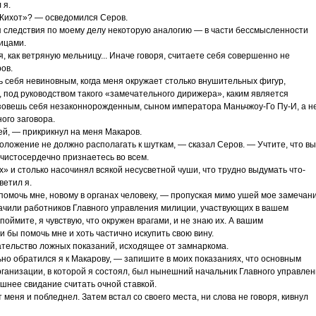
 я.
 Кихот»? — осведомился Серов.
я следствия по моему делу некоторую аналогию — в части бессмысленности
ицами.
я, как ветряную мельницу... Иначе говоря, считаете себя совершенно не
ов.
ать себя невиновным, когда меня окружает столько внушительных фигур,
под руководством такого «замечательного дирижера», каким является
зовешь себя незаконнорожденным, сыном императора Маньчжоу-Го Пу-И, а н
ого заговора.
ей, — прикрикнул на меня Макаров.
оложение не должно располагать к шуткам, — сказал Серов. — Учтите, что вы
 чистосердечно признаетесь во всем.
х» и столько насочинял всякой несусветной чуши, что трудно выдумать что-
ветил я.
помочь мне, новому в органах человеку, — пропуская мимо ушей мое замечани
ачили работников Главного управления милиции, участвующих в вашем
оймите, я чувствую, что окружен врагами, и не знаю их. А вашим
 бы помочь мне и хоть частично искупить свою вину.
тельство ложных показаний, исходящее от замнаркома.
о обратился я к Макарову, — запишите в моих показаниях, что основным
ганизации, в которой я состоял, был нынешний начальник Главного управле
нее свидание считать очной ставкой.
ня и побледнел. Затем встал со своего места, ни слова не говоря, кивнул