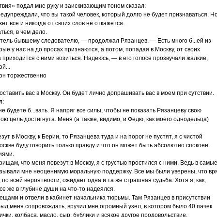
твия» подал мне руку и заискивающим тоном сказал:
дупреждали, что вы такой человек, который долго не будет признаваться. Н
ет все и никогда от своих слов не откажется.
ться, в чем дело.
атель бывшему следователю, — продолжал Рязанцев. — Есть много б...ей из
ые у нас на до просах признаются, а потом, попадая в Москву, от своих
 приходится с ними возиться. Надеюсь, — в его голосе прозвучали жалкие,
й...
 он торжественно
тавить вас в Москву. Он будет лично допрашивать вас в моем при сутствии.
л:
е будете б...вать. Я напряг все силы, чтобы не показать Рязанцеву свою
ою цель достигнута. Меня (а также, видимо, и Федю, как моего однодельца)
ут в Москву, к Берии, то Рязанцева туда и на порог не пустят, я с чистой
оскве буду говорить только правду и что он может быть абсолютно спокоен.
иями.
ищам, что меня повезут в Москву, я с грустью простился с ними. Ведь в самы
азывали мне неоценимую моральную поддержку. Все мы были уверены, что вр
, по всей вероятности, ожидает одна и та же страшная судьба. Хотя я, как,
се же в глубине души на что-то надеялся.
ещами и отвели в кабинет начальника тюрьмы. Там Рязанцев в присутствии
ыл меня сопровождать, вручил мне огромный узел, в котором было 40 пачек
ички, колбаса, масло, сыр, бублики и всякое другое продовольствие.