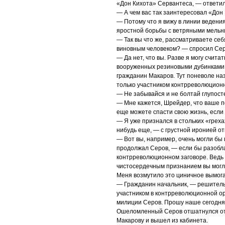
«Дон Кихота» Сервантеса, — ответил
— А чем вас так заинтересовал «Дон
— Потому что я вижу в линии ведени
яростной борьбы с ветряными мельн
— Так вы что же, рассматриваете себ
виновным человеком? — спросил Сер
— Да нет, что вы. Разве я могу счит
вооруженных резиновыми дубинками, 
гражданин Макаров. Тут поневоле на
только участником контрреволюционн
— Не забывайся и не болтай глупост
— Мне кажется, Шрейдер, что ваше п
еще можете спасти свою жизнь, если
— Я уже признался в стольких «греха
нибудь еще, — с грустной иронией от
— Вот вы, например, очень могли бы 
продолжал Серов, — если бы разобл
контрреволюционном заговоре. Ведь п
чистосердечным признанием вы могли
Меня возмутило это циничное вымога
— Гражданин начальник, — решительн
участником в контрреволюционной ор
милиции Серов. Прошу наше сегодняш
Ошеломленный Серов отшатнулся от ме
Макарову и вышел из кабинета.