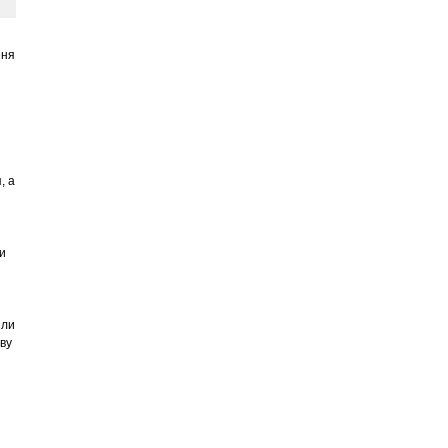
еня
, а
и
или
ву