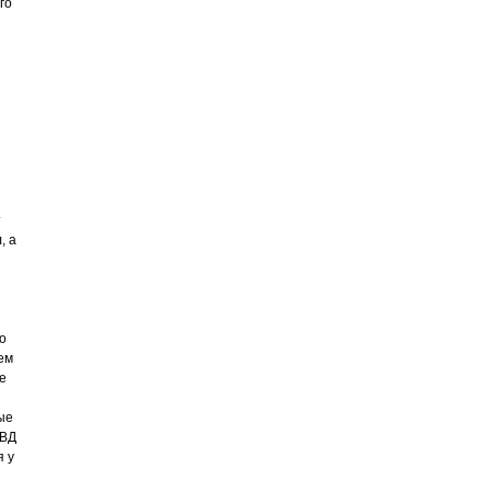
го
т
, а
о
ем
е
ые
КВД
я у