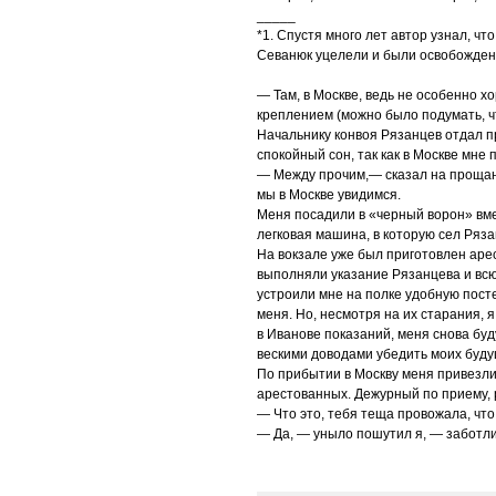
_____
*1. Спустя много лет автор узнал, ч
Севанюк уцелели и были освобождены
— Там, в Москве, ведь не особенно х
креплением (можно было подумать, чт
Начальнику конвоя Рязанцев отдал п
спокойный сон, так как в Москве мне
— Между прочим,— сказал на прощани
мы в Москве увидимся.
Меня посадили в «черный ворон» вме
легковая машина, в которую сел Ряза
На вокзале уже был приготовлен аре
выполняли указание Рязанцева и всю
устроили мне на полке удобную посте
меня. Но, несмотря на их старания, я 
в Иванове показаний, меня снова буд
вескими доводами убедить моих буду
По прибытии в Москву меня привезл
арестованных. Дежурный по приему, р
— Что это, тебя теща провожала, что
— Да, — уныло пошутил я, — заботли