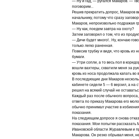
— Ну и гад, — ругался Макаров. — Тв
поговорим...
Решив прекратить допрос, Макаров в
начальнику, потому что сразу загово
Макаров, непроизвольно подражая гру
— Ну как, поедем завтра на охоту?
Затем заговорил о том, что из продук
— Дичи будет много!.. Ну, кончаю гов
только легко раненная.
Повесив трубку и видя, что кровь из 
бумаги.
— Утри сопли, а то весь пол в коридо
вошли вахтеры, схватили меня за рук
кровь из носа продолжала капать во 
В последующие дни Макаров несколько
кабинете сидели 5 — 6 верзил, а на
решил на всякий случай не оставать
Каждый раз после обычного вопроса,
ответа по приказу Макарова его мол
обычно принимал участие в избиениях
показания.
На следующем допросе я снова отказ
показания. Мои попытки рассказать 
Ивановской области Журавлевым и п
Макарова. Он резко обрывал меня, не