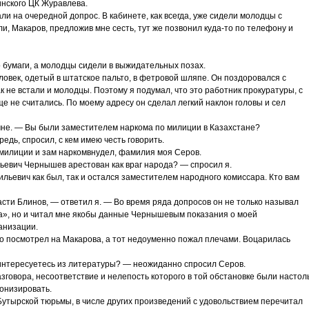
инского ЦК Журавлева.
и на очередной допрос. В кабинете, как всегда, уже сидели молодцы с
и, Макаров, предложив мне сесть, тут же позвонил куда-то по телефону и
о бумаги, а молодцы сидели в выжидательных позах.
ловек, одетый в штатское пальто, в фетровой шляпе. Он поздоровался с
ак не встали и молодцы. Поэтому я подумал, что это работник прокуратуры, с
е не считались. По моему адресу он сделал легкий наклон головы и сел
не. — Вы были заместителем наркома по милиции в Казахстане?
редь, спросил, с кем имею честь говорить.
милиции и зам наркомвнудел, фамилия моя Серов.
льевич Чернышев арестован как враг народа? — спросил я.
льевич как был, так и остался заместителем народного комиссара. Кто вам
ти Блинов, — ответил я. — Во время ряда допросов он не только называл
а», но и читал мне якобы данные Чернышевым показания о моей
анизации.
о посмотрел на Макарова, а тот недоуменно пожал плечами. Воцарилась
 интересуетесь из литературы? — неожиданно спросил Серов.
зговора, несоответствие и нелепость которого в той обстановке были настол
ронизировать.
утырской тюрьмы, в числе других произведений с удовольствием перечитал