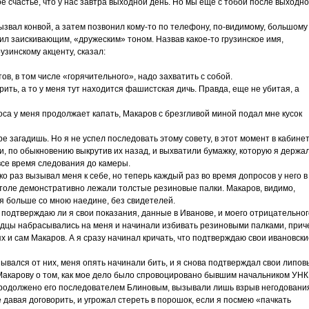
ое счастье, что у нас завтра выходной день. Но мы еще с тобой после выходно
ызвал конвой, а затем позвонил кому-то по телефону, по-видимому, большому
рил заискивающим, «дружеским» тоном. Назвав какое-то грузинское имя,
зинскому акценту, сказал:
тов, в том числе «горячительного», надо захватить с собой.
орить, а то у меня тут находится фашистская дичь. Правда, еще не убитая, а
носа у меня продолжает капать, Макаров с брезгливой миной подал мне кусок
ре загадишь. Но я не успел последовать этому совету, в этот момент в кабине
и, по обыкновению выкрутив их назад, и выхватили бумажку, которую я держал
все время следования до камеры.
 раз вызывал меня к себе, но теперь каждый раз во время допросов у него в
 столе демонстративно лежали толстые резиновые палки. Макаров, видимо,
ся больше со мною наедине, без свидетелей.
 подтверждаю ли я свои показания, данные в Иванове, и моего отрицательног
одцы набрасывались на меня и начинали избивать резиновыми палками, прич
 и сам Макаров. А я сразу начинал кричать, что подтверждаю свои ивановски
ывался от них, меня опять начинали бить, и я снова подтверждал свои липов
Макарову о том, как мое дело было спровоцировано бывшим начальником УН
родолжено его последователем Блиновым, вызывали лишь взрыв негодовани
 давая договорить, и угрожал стереть в порошок, если я посмею «пачкать