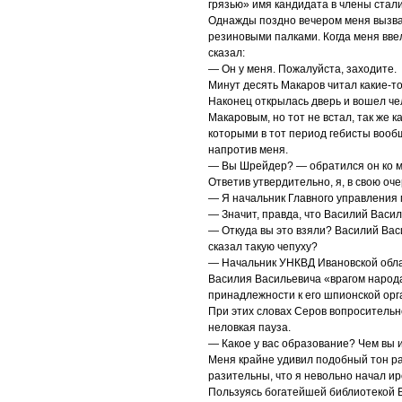
грязью» имя кандидата в члены стал
Однажды поздно вечером меня вызвал
резиновыми палками. Когда меня ввел
сказал:
— Он у меня. Пожалуйста, заходите.
Минут десять Макаров читал какие-т
Наконец открылась дверь и вошел че
Макаровым, но тот не встал, так же к
которыми в тот период гебисты вообщ
напротив меня.
— Вы Шрейдер? — обратился он ко м
Ответив утвердительно, я, в свою оче
— Я начальник Главного управления 
— Значит, правда, что Василий Васи
— Откуда вы это взяли? Василий Васи
сказал такую чепуху?
— Начальник УНКВД Ивановской облас
Василия Васильевича «врагом народ
принадлежности к его шпионской орг
При этих словах Серов вопросительн
неловкая пауза.
— Какое у вас образование? Чем вы
Меня крайне удивил подобный тон ра
разительны, что я невольно начал и
Пользуясь богатейшей библиотекой Б