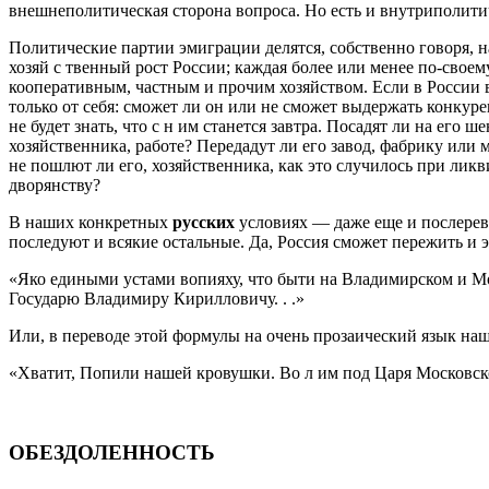
внешнеполитическая сторона вопроса. Но есть и внутриполити
Политические партии эмиграции делятся, собственно говоря, 
хозяй с твенный рост России; каждая более или менее по-сво
кооперативным, частным и прочим хозяйством. Если в России 
только от себя: сможет ли он или не сможет выдержать конку
не будет знать, что с н им станется завтра. Посадят ли на его
хозяйственника, работе? Передадут ли его завод, фабрику или
не пошлют ли его, хозяйственника, как это случилось при лик
дворянству?
В наших конкретных
русских
условиях — даже еще и послер
последуют и всякие остальные. Да, Россия сможет пережить и это
«Яко едиными устами вопияху, что быти на Владимирском и Мо
Государю Владимиру Кирилловичу. . .»
Или, в переводе этой формулы на очень прозаический язык на
«Хватит, Попили нашей кровушки. Во л им под Царя Московск
ОБЕЗДОЛЕННОСТЬ