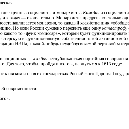
ческая.
на две группы: социалисты и монархисты.
Каждая
из социалисти
ему и каждая — окончательно. Монархисты предрешают только о
восстанавливается монархия, то каждый хозяйственник «обобщес
ренцию. Но если России суждено пережить еще одну
катастрофу
 шею какого-то «функ-комиссара», который будет функционировать 
 мастерскую в функциональную собственность той активистской о
видации НЭПа, к какой-нибудь неудобоусвояемой чертовой матер
еволюционных —
л ю бая
республиканская партийная говорильня
. Для того, чтобы, пройдя и «эт о », вернуть с я к 1613 году:
с к овском и на всех государствах Российского Царства Госуда
шей современности:
ого».