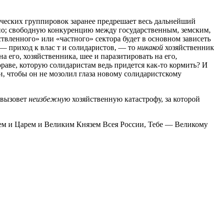
ческих группировок заранее предрешает весь дальнейший
дно; свободную конкуренцию между государственным, земским,
твленного» или «частного» сектора будет в основном зависеть
— приход к влас т и солидаристов, — то
никакой
хозяйственник
на его, хозяйственника, шее и паразитировать на его,
раве, которую солидаристам ведь придется как-то кормить? И
и, чтобы он не мозолил глаза новому солидаристскому
 вызовет
неизбежную
хозяйственную катастрофу, за которой
рем и Царем и Великим Князем Всея России, Тебе — Великому