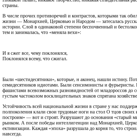
страны.
В числе прочих противоречий и контрастов, которыми так обил
жизни — Монархией, Церковью и Народом — затесалась русска
истории. Слой в одинаковой степени беспочвенный и бестолко
тем и занималась, что «меняла вехи»:
И я сжег все, чему поклонялся,
Поклонялся всему, что сжигал.
Были «шестидесятники», которые, н аконец, нашли истину. По
семидесятников идиотами. Были сенсимонисты и фурьеристы. 
фашистами всевозможных разновидностей от младороссов до со
густым частоколом восклицательных знаков спрятана хозяйствен
Устойчивость всей национальной жизни в стране у нас поддер
полпоколения клали свои трудовые ноги на стол О тцов своих
построим» — вот и строят. Разрушают до основания «старый 
рынком. А после победы интеллигенции над Монархией, Церков
ективизации. Каждая «эпоха» разрушала до корня то, что стро
навсегда.