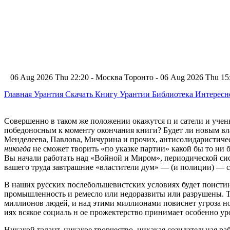
06 Aug 2026 Thu 22:20 - Москва
Торонто - 06 Aug 2026 Thu 1
Главная
Урантия
Скачать Книгу Урантии
Библиотека Интерес
Совершенно в таком же положении окажутся п и сатели и учены
победоносным к моменту окончания книги? Будет ли новым вла
Менделеева, Павлова, Мичурина и прочих, антисолидаристическ
никогда
не сможет творить «по указке партии» какой бы то ни бы
Вы начали работать над «Войной и Миром», периодической сист
вашего труда завтрашние «властители дум» — (и полиции) — с
В наших русских послебольшевистских условиях будет поистине
промышленность и ремесло или недоразвиты или разрушены. То
миллионов людей, и над этими миллионами повиснет угроза нов
иях всякое социаль н ое прожектерство принимает особенно у
Никакой талант, никакое творчество, никакая созидательная ра