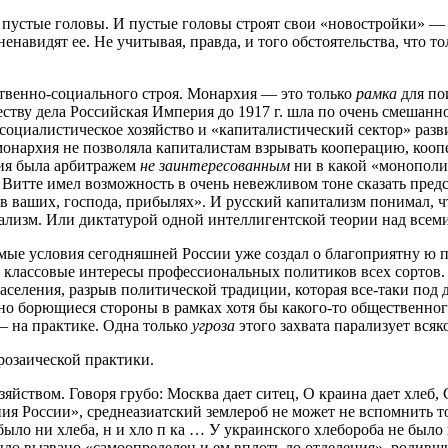
т пустые головы. И пустые головы строят свои «новостройки» — 
енавидят ее. Не учитывая, правда, и того обстоятельства, что т
твенно-социального строя. Монархия — это только
рамка
для по
еству дела Российская Империя до 1917 г. шла по очень смешанно
рть социалистическое хозяйство и «капиталистический сектор» р
монархия не позволяла капиталистам взрывать кооперацию, кооп
хия была арбитражем
не заинтересованным
ни в какой «монополи
. Витте имел возможность в очень невежливом тоне сказать пре
в ваших, господа, прибылях». И русский капитализм понимал, ч
иализм. Или диктатурой одной интеллигентской теории над всем
е условия сегодняшней России уже создал о благоприятну ю п
классовые интересы профессиональных политиков всех сортов. 
населения, разрыв политической традиции, которая все-таки по
но борющиеся стороны в рамках хотя бы какого-то общественного
— на практике. Одна только
угроза
этого захвата парализует всяк
розаической практики.
зяйством. Говоря грубо: Москва дает ситец, О краина дает хлеб, 
ия России», среднеазиатский землероб не может не вспомнить тог
ыло ни хлеба, н и хло п ка … У украинского хлебороба не было н
ыло вызвано «самоопределен и ем вплоть до отделения», родивш