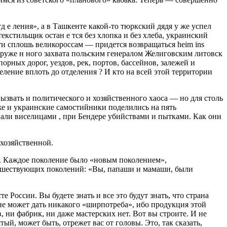
д е ления», а в Ташкенте какой-то тюркский дядя у же успел
кстильщик остан е тся без хлопка и без хлеба, украинский
ти сплошь великороссам — придется возвращаться heim ins
вооруже н ного захвата польским генералом Желиговским литовск
рных дорог, уездов, рек, портов, бассейнов, залежей и
еление вплоть до отделения ? И кто на всей этой территории
ызвать и политического и хозяйственного хаоса — но для столь
же и украинские самостийники поделились на пять
али виселицами , при Бендере убийствами и пытками. Как они
-хозяйственной.
. Каждое поколение было «новым поколением»,
едшествующих поколений: «Вы, папаши и мамаши, были
 России. Вы будете знать и все это будут знать, что страна
не может дать никакого «ширпотреба», ибо продукция этой
ни фабрик, ни даже мастерских нет. Вот вы строите. И не
ятый, может быть, отрежет вас от головы. Это, так сказать,