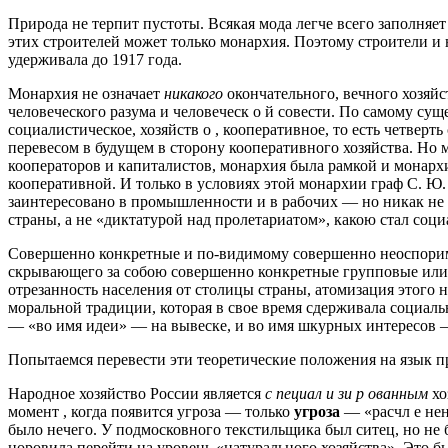
Природа не терпит пустоты. Всякая мода легче всего заполняе
этих строителей может только монархия. Поэтому строители и н
удерживала до 1917 года.
Монархия не означает
никакого
окончательного, вечного хозяйс
человеческого разума и человеческ о й совести. По самому сущ
социалистическое, хозяйств о , кооперативное, то есть четве
перевесом в будущем в сторону кооперативного хозяйства. Но 
кооператоров и капиталистов, монархия была рамкой и монар
кооперативной. И только в условиях этой монархии граф С. Ю
заинтересовано в промышленности и в рабочих — но никак не 
страны, а не «диктатурой над пролетариатом», какою стал соц
Совершенно конкретные и по-видимому совершенно неоспоримы
скрывающего за собою совершенно конкретные групповые или 
отрезанность населения от столицы страны, атомизация этого 
моральной традиции, которая в свое время сдерживала социаль
— «во имя идеи» — на вывеске, и во имя шкурных интересов 
Попытаемся перевести эти теоретические положения на язык п
Народное хозяйство России является
с
пециал и зи р ованным
хо
момент , когда появится угроза — только
угроза
— «расчл е нен
было нечего. У подмосковного текстильщика был ситец, но не б
норовила перейти на уровень «натурального хозяйства». Это б