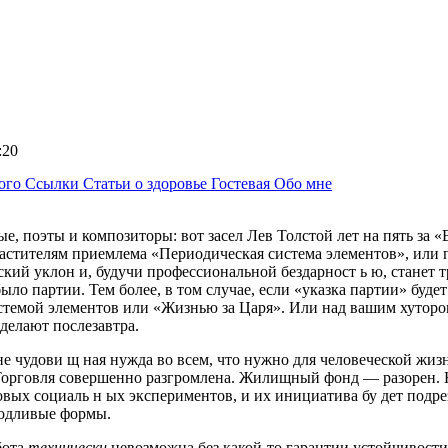
5:20
ного
Ссылки
Статьи о здоровье
Гостевая
Обо мне
е, поэты и композиторы: вот засел Лев Толстой лет на пять за 
стителям приемлема «Периодическая система элементов», или п
ий уклон и, будучи профессиональной бездарност ь ю, станет т
ло партии. Тем более, в том случае, если «указка партии» будет
емой элементов или «Жизнью за Царя». Или над вашим хутором. 
делают послезавтра.
 чудови щ ная нужда во всем, что нужно для человеческой жизн
рговля совершенно разгромлена. Жилищный фонд — разорен. Н а м
ых социаль н ых экспериментов, и их инициатива бу дет подреза
родливые формы.
бота
технически
невозможна без какой-то гарантии устойчивости 