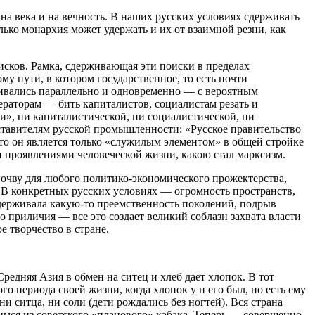
на века и на вечность. В наших русских условиях сдерживать
олько монархия может удержать и их от взаимной резни, как
исков. Рамка, сдерживающая эти поиски в пределах
му пути, в котором государственное, то есть почти
азвивались параллельно и одновременно — с вероятным
ераторам — бить капиталистов, социалистам резать и
и», ни капиталистической, ни социалистической, ни
дставителям русской промышленности: «Русское правительство
то он является только «служилым элементом» в общей стройке
и проявлениями человеческой жизни, какою стал марксизм.
очву для любого политико-экономического прожектерства,
В конкретных русских условиях — огромность пространств,
д держивала какую-то преемственность поколений, подрыв
 приличия — все это создает великий соблазн захвата власти
ое творчество в стране.
Средняя Азия в обмен на ситец и хлеб дает хлопок. В тот
о периода своей жизни, когда хлопок у н его был, но есть ему
и ситца, ни соли (дети рождались без ногтей). Вся страна
имся из советского «планового» кабака. Теперь — совершенно