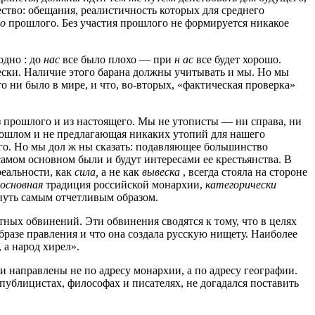
ество: обещания, реалистичность которых для среднего
го
прошлого. Без участия прошлого не формируется никакое
одно : до
нас
все было плохо — при
н
ас
все будет хорошо.
ески. Наличие этого барана должны учитывать и мы. Но мы
то ни было в мире, и что, во-вторых, «фактическая проверка»
з прошлого и из настоящего. Мы не утописты — ни справа, ни
прошлом и не предлагающая никаких утопий для нашего
его. Но мы дол ж ны сказать: подавляющее большинство
мом основном были и будут интересами ее крестьянства. В
реальности, как
сила,
а не как
вывеска
, всегда стояла на стороне
основная
традиция российской монархии,
категорически
уть самым отчетливым образом.
ных обвинений. Эти обвинения сводятся к тому, что в целях
образе правления и что она создала русскую нищету. Наиболее
 а народ хирел».
 направлены не по адресу монархии, а по адресу географии.
публицистах, философах и писателях, не догадался поставить