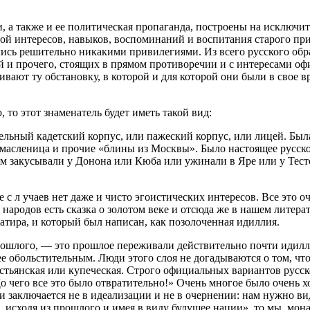
 а также и ее политическая пропаганда, построены на исключит
ой интересов, навыков, воспоминаний и воспитания старого при
лись решительно никакими привилегиями. Из всего русского об
й и прочего, стоящих в прямом противоречии и с интересами офи
вают ту обстановку, в которой и для которой они были в свое вр
то этот знаменатель будет иметь такой вид:
ельный кадетский корпус, или пажеский корпус, или лицей. Был
асленица и прочие «блины из Москвы». Было настоящее русское 
ом закусывали у Донона или Кюба или ужинали в Яре или у Тесто
 с л учаев нет даже и чисто эгоистических интересов. Все это 
 народов есть сказка о золотом веке и отсюда же в нашем лите
сатира, и который был написан, как позолоченная идиллия.
ошлого, — это прошлое переживали действительно почти идиллич
е обольстительным. Люди этого слоя не догадываются о том, чт
стьянская или купеческая. Строго официальных вариантов русско
До чего все это было отвратительно!» Очень многое было очень х
 заключается не в идеализации и не в очернении: нам нужно ви
, исходя из прошлого и имея в виду будущее нации», то мы, мон