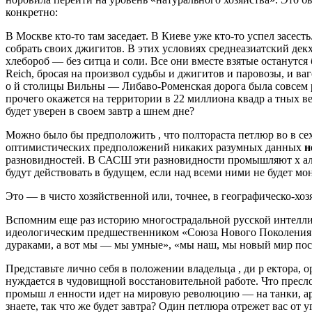
конкретно:
В Москве кто-то там заседает. В Киеве уже кто-то успел засес
собрать своих джигитов. В этих условиях среднеазиатский дек
хлебороб — без ситца и соли. Все они вместе взятые останутс
Reich, бросая на произвол судьбы и джигитов и паровозы, и ва
о й столицы Вильны — Либаво-Роменская дорога была совсем ра
прочего окажется на территории в 22 миллиона квадр а тных в
будет уверен в своем завтр а шнем дне?
Можно было бы предположить , что полтораста петлюр во в сех
оптимистических предположений никаких разумных данных
н
разновидностей. В САСШ эти разновидности промышляют х алту
будут действовать в будущем, если над всеми ними не будет мо
Это — в чисто хозяйственной или, точнее, в географическо-хоз
Вспомним еще раз историю многострадальной русской интелл
идеологическим предшественником «Союза Нового Поколения» 
дураками, а вот мы — мы умные», «мы наш, мы новый мир пос
Представьте лично себя в положении владельца , ди р ектора, о
нуждается в чудовищной восстановительной работе. Что пресл
промыш л енности идет на мировую революцию — на танки, арти
знаете, так что же будет завтра? Один петлюра отрежет вас от у