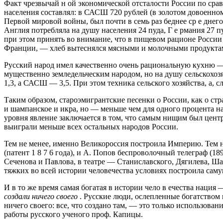
Факт чрезвычай н ой экономической отсталости России по ср
населения составлял: в САСШ 720 рублей (в золотом довоенно
Первой мировой войны, был почти в семь раз беднее ср е днег
Англия потребляла на душу населения 24 пуда, Г е рмания 27 п
при этом принять во внимание, что в пищевом рационе России 
Франции, — хлеб вытеснялся мясными и молочными продуктам
Русский народ имел качественно очень рациональную кухню — б
мущественно земледельческим народом, но на душу сельскохоз
1,3, а САСШ — 3,5. При этом техника сельского хозяйства, а, с
Таким образом, староэмигрантские песенки о России, как о стр
и шампанское и икра, но — меньше чем для одного процента на
уровня явление заключается в том, что самым нищим был цент
выиграли меньше всех остальных народов России.
Тем не менее, именно Великороссия построила Империю. Тем 
(патент 1 8 7 6 года), и А. Попов беспроволочный телеграф (189
Сеченова и Павлова, в театре — Станиславского, Дягилева, Шал
тяжких во всей истории человечества условиях построила саму
И в то же время самая богатая в истории чело в ечества наци
создали
ничего своего
. Русские люди, ослепленные богатством 
ничего своего: все, что создано там, — это только использова
работы русского ученого проф. Капицы.