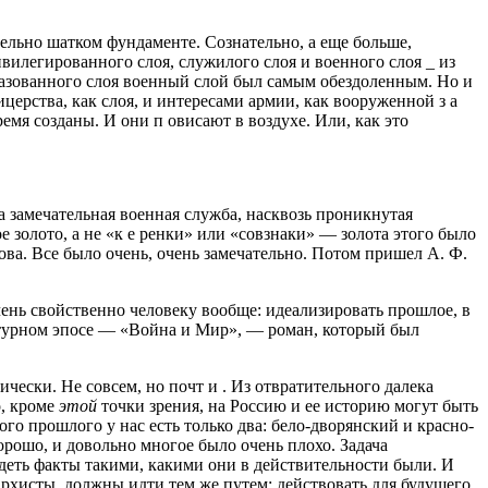
ельно шатком фундаменте. Сознательно, а еще больше,
вилегированного слоя, служилого слоя и военного слоя _ из
разованного слоя военный слой был самым обездоленным. Но и
церства, как слоя, и интересами армии, как вооруженной з а
емя созданы. И они п овисают в воздухе. Или, как это
а замечательная военная служба, насквозь проникнутая
золото, а не «к е ренки» или «совзнаки» — золота этого было
ва. Все было очень, очень замечательно. Потом пришел А. Ф.
очень свойственно человеку вообще: идеализировать прошлое, в
ратурном эпосе — «Война и Мир», — роман, который был
ески. Не совсем, но почт и . Из отвратительного далека
о, кроме
этой
точки зрения, на Россию и ее историю могут быть
го прошлого у нас есть только два: бело-дворянский и красно-
орошо, и довольно многое было очень плохо. Задача
деть факты такими, какими они в действительности были. И
архисты, должны идти тем же путем: действовать для будущего,