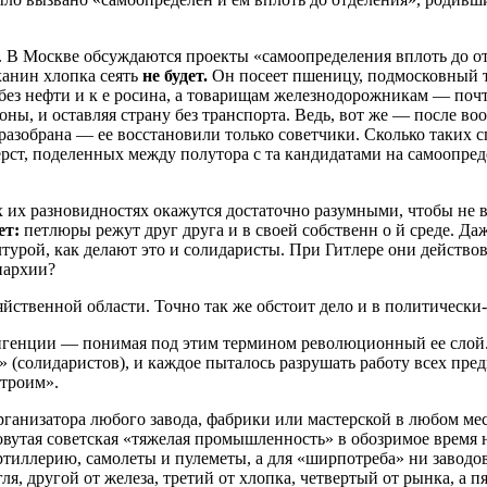
ть. В Москве обсуждаются проекты «самоопределения вплоть до от
ханин хлопка сеять
не будет.
Он посеет пшеницу, подмосковный те
я без нефти и к е росина, а товарищам железнодорожникам — поч
гоны, и оставляя страну без транспорта. Ведь, вот же — после 
зобрана — ее восстановили только советчики. Сколько таких спо
ерст, поделенных между полутора с та кандидатами на самоопред
 их разновидностях окажутся достаточно разумными, чтобы не в
ет:
петлюры режут друг друга и в своей собственн о й среде. Да
рой, как делают это и солидаристы. При Гитлере они действов
нархии?
яйственной области. Точно так же обстоит дело и в политически
игенции — понимая под этим термином революционный ее слой
(солидаристов), и каждое пыталось разрушать работу всех пр
троим».
рганизатора любого завода, фабрики или мастерской в любом месте
овутая советская «тяжелая промышленность» в обозримое время 
ллерию, самолеты и пулеметы, а для «ширпотреба» ни заводов, 
гля, другой от железа, третий от хлопка, четвертый от рынка, а п