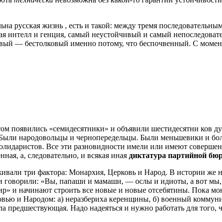
ьна русская жизнь , есть и такой: между тремя последовательн
я интелл и генция, самый неустойчивый и самый непоследовате
вый — бестолковый именно потому, что беспочвенный. С момент
том появились «семидесятники» и объявили шестидесятни ков д
Были народовольцы и чернопередельцы. Были меньшевики и боль
лидаристов. Все эти разновидности имели или имеют совершенн
ная, а, следовательно, и всякая иная
диктатура партийной бю
живали три фактора: Монархия, Церковь и Народ. В истории же
 и говорили: «Вы, папаши и мамаши, — ослы и идиоты, а вот мы,
мир» и начинают строить все новые и новые отсебятины. Пока 
ью и Народом: а) неразбериха керенщины, б) военный коммунизм
ила предшествующая. Надо надеяться и нужно работать для того,