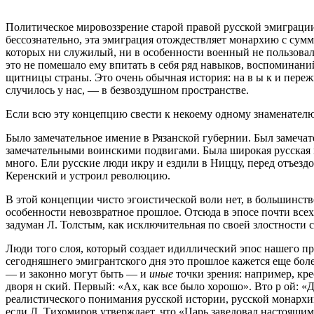
Политическое мировоззрение старой правой русской эмиграции,
бессознательно, эта эмиграция отождествляет монархию с сумм
которых ни служилый, ни в особенности военный не пользова
это не помешало ему впитать в себя ряд навыков, воспоминани
щитницы страны. Это очень обычная история: на в ы к и пережи
случилось у нас, — в безвоздушном пространстве.
Если всю эту концепцию свести к некоему одному знаменателю, 
Было замечательное имение в Рязанской губернии. Был замечат
замечательными воинскими подвигами. Была широкая русская м
много. Ели русские люди икру и ездили в Ниццу, перед отъезд
Керенский и устроил революцию.
В этой концепции чисто эгоистической воли нет, в большинстве
особенности невозвратное прошлое. Отсюда в эпосе почти всех
задуман Л. Толстым, как исключительная по своей злостности 
Люди того слоя, который создает идиллический эпос нашего пр
сегодняшнего эмигрантского дня это прошлое кажется еще боле
— и законно могут быть — и
иные
точки зрения: например, кре
дворя н ский. Первый: «Ах, как все было хорошо». Вто р ой: «
реалистического понимания русской истории, русской монархии
если Л. Тихомиров утверждает, что «Царь заведовал настоящим