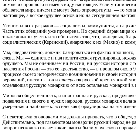
исходя из прошлого и имея в виду настоящее. Если у топическ
обывателя мира ничем не могут быть опровергнуты, — то мон
настоящее, а всякое будущее основ а но на сегодняшнем настоя
Утописты всех разрядов — социалисты, коммунисты, ан а рхист
Часть этих обещаний уже проверена. Но средний баран мира к
также должны учесть и то обстоятельство, что, во-первых, б а 
социалистических (Керенский), анархичес к их (Махно) и ком
Мы, следовательно, должны базироваться на фактах прошлого, 
слева. Мы — единстве н ная политическая группировка, исходя
будущего. Мы не оцениваем ни России, ни русской истории с т
населения России — это ее крестьянство, — в прошлом около 9
процессе своего исторического возникновения и своей истори
верований, инстин к тов и
интересов
русской крестьянской масс
отделяющая русскую монархию от всех остальных монархий в 
Мировая общественность, и иностранная и русская, предъявляе
подавления и своего и чужих народов, русская монархия вела з
умеренная и наиболее классическая формулировка на эту именн
С некоторыми оговорками мы должны признать, что в общем, э
Действительно, под главенством монархии русский народ не ра
вопрос несколько иначе: какие шансы были у рус ского народа