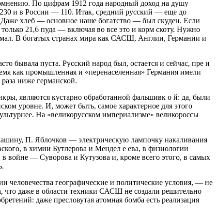
омнению. По цифрам 1912 года народный доход на душу
230 и в России — 110. Итак, средний русский — еще до
а. Даже хлеб — основное наше богатство — был скуден. Если
только 21,6 пуда — включая во все это и корм скоту. Нужно
нимал. В богатых странах мира как САСШ, Англии, Германии и
о бывала пуста. Русский народ был, остается и сейчас, пре и
ремя как промышленная и «перенаселенная» Германия имели
е раза ниже германской.
 икры, являются кустарно обработанной фальшивк о й: да, были
ком уровне. И, может быть, самое характерное для этого
культурнее. На «великорусском империализме» великороссы
 машину, П. Яблочков — электрическую лампочку накаливания
евского, в химии Бутлерова и Мендел е ева, в физиологии
 в войне — Суворова и Кутузова и, кроме всего этого, в самых
ь.
рии человечества географические и политические условия, — не
а, что даже в области техники САСШ не создали решительно
обретений: даже пресловутая атомная бомба есть реализация