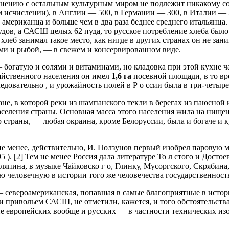
авнению с остальным культурным миром не подлежит никакому с
м исчислении), в Англии — 500, в Германии — 300, в Италии — 
о американца и больше чем в два раза беднее среднего итальянц
удов, а САСШ целых 62 пуда, то русское потребление хлеба было 
хлеб занимал такое место, как нигде в других странах он не за
и и рыбой, — в свежем и консервированном виде.
огатую и солями и витаминами, но кладовка при этой кухне част
яйственного населения он имел
1,6 га
посевной площади, в то в
ледовательно , и урожайность полей в Р о ссии была в три-четыр
ане, в которой реки из шампанского текли в берегах из паюсной
селения страны. Основная масса этого населения жила на нищенс
р страны, — любая окраина, кроме Белоруссии, была и богаче и 
не менее, действительно, И. Ползунов первый изобрел паровую
5 ). [2] Тем не менее Россия дала литературе То л стого и Досто
япина, в музыке Чайковско г о, Глинку, Мусоргского, Скрябина,
ю человечную в истории того же человечества государственност
я — североамериканская, попавшая в самые благоприятные в исто
и привольем САСШ, не отметили, кажется, и того обстоятельств
ние европейских вообще и русских — в частности технических из