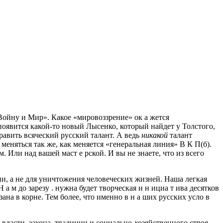
«Войну и Мир». Какое «мировоззрение» ок а жется
оявится какой-то новый Лысенко, который найдет у Толстого,
равить всяческий русский талант. А ведь
никакой
талант
 меняться так же, как меняется «генеральная линия» В К П(б).
Или над вашей маст е рской. И вы не знаете, что из всего
и, а не для уничтожения человеческих жизней. Наша легкая
 до зарезу . нужна будет творческая и н ициа т ива десятков
на в корне. Тем более, что именно в н а ших русских усло в
власти, закона, традиции и социально-хозяйственного строя