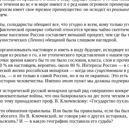
ие течения во вс е м мире имеют п е ред нами огромное преимущ
архизм имеет свое
трезвое
преимущество: он исходит из
реально
щем.
ы, солидаристы обещают все, что угодно и всем, кому только уг
 фактической проверке событий относится чрезвы чайно скептич
ранье население России составляет меньший процент, чем где бы 
мунистических (Ленин) обещаний была слишком наглядной.
организовывать настоящее и иметь в виду будущее, исходящее и
щая из реальн о го, а не утопического представления о нашем 
очки зрения какого бы то ни было сословия, класса, слоя и проч
0 % ив настоящем, вероятно, около 80
%.
Интересы России — в са
ческой жизни российская монархия — когда она
существовала
в 
ы, — и не только в самой России, но и на ее окраинах. Это есть
истории человечества. Именно
этот
пункт мы должны подчеркн
т исторической русской монархии целый ряд совершенно конкрет
авоевательные войны, что она базировалась на дес поти ческом 
о тему принадлежит проф. В. Ключевскому: «Государство пухло,
ти обвинения правильны. Или были бы правильны, если бы были
збогател. Но В. Ключевский, не говоря уже о других историках, 
выжить?
И — в какую географию поставила его судьба?