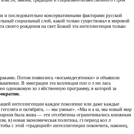
ыми и последовательно консервативными факторами русской
льный социальный слой, какой только существовал в мировой
а своего рождения на свет Божий эта интеллигенция только
ураками. Потом появились «восьмидесятники» и объявили
шевики. В эмиграции эта коллекция поп о л ни лась
о одинаковую хо з яйственную программу, в которой за
рократии.
 нашей интеллигенции каждое поколение или даже каждые
 гегелята и октябрята, — мы умные». «Мы н а ш, мы новый мир
монархия была жива — эти отсебятины ограничивались книжным
, в) новая экономическая политика, г) период кол л
 чтобы с этой «традицией» интеллигенции покончить, наконец,