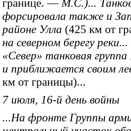
границе. —
М.С.)... Танк
форсировала также и Зап
районе Улла
(425 км от г
на северном берегу реки.
«Север» танковая группа
и приближается своим л
км от границы)...
7 июля, 16-й день войны
...На фронте Группы арм
центральный участок об