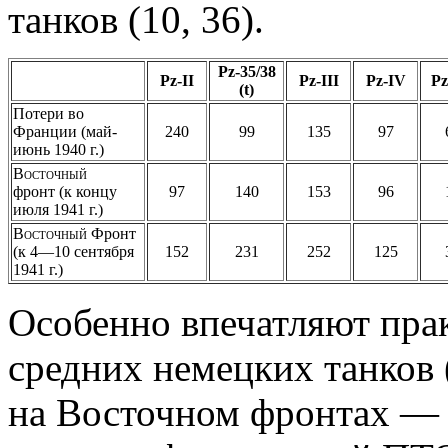
танков (10, 36).
Pz-35/38
Pz-II
Pz-III
Pz-IV
Pz
(t)
Потери во
Франции (май-
240
99
135
97
июнь 1940 г.)
Восточный
фронт (к концу
97
140
153
96
июля 1941 г.)
Восточный
Фронт
(к 4—10 сентября
152
231
252
125
1941 г.)
Особенно впечатляют пра
средних немецких танков (
на Восточном фронтах — 