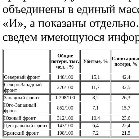
объединены в единый мас
«И», а показаны отдельно
сведем имеющуюся инфор
Общие
Санитарны
потери, тыс.
Убитые, %
потери, %
чел. , %
Северный фронт
148/100
15,1
42,4
Северо-Западный
270/100
11,7
32,5
фронт
Западный фронт
1.298/100
8,2
26,3
Юго-Западный
852/100
7,1
15,7
фронт
Южный фронт
312/100
10,4
23,6
Центральный фронт
143/100
6,4
22,4
Брянский фронт
198/100
7,2
21,5