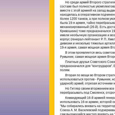
Но среди армий Второго стратеги
составе был полностью укомплектова
вместе с этой армией на запад выдви
находилась в оперативном подчинени
более 1200 танков, а при полном у
была 19-я армия, тайно перебрасыва
механизированный (26-й). Есть дост
Кривошеин) тоже предназначался 19
имели необычную организацию и воз
корпус (генерал-лейтенант Р. П. Хме
дивизии и несколько тяжелых артилл
19-я армия, самая мощная армия В
В этом проявляется весь советск
Румынии, самая мощная армия Второг
Платные друзья Советского Союза
предназначался для "контрударов". 
полям.
Вторая по мощи во Втором страт
использоваться против - Румынии, но
ударной) армий, отрезая источники 
Но Гитлер своим вторжением все
перебрасывать под Смоленск, отсроч
Командующий 16-й армией генерал
использовать 16-ю армию, которой он
"Мы собирались воевать на территори
Союза А. М. Василевский подчеркивает
сам выдающийся мастер воевать на "