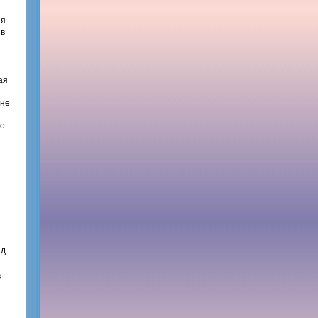
ия
 в
ая
 не
то
ад
в