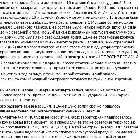
ческого эшелона были и исключения, 16-я армия была явно ударной. В ее
нный механизированный корпус, который имел более 1000 танков, кроме тог
галась отдельная 57-я танковая дивизия (полковник В. А. Мишулин), которая
и командующего 16-й армией. Всего с учетом этой дивизии в 16-й армии был
комплектовании эта цифра должна была превзойти 1340. Еще более мощной
емая с Северного Кавказа. В ее составе было четыре корпуса, включая один
аточно сведений о том, что 25-й механизированный корпус (генерал-майор С. 
-й армии. Это была явно сверхударная армия. Даже ее стрелковые корпуса
главлялись командирами очень высокого ранга. Например, 34-й стрелковый
льницкий) имел в своем составе четыре стрелковые и одну горнострелковую
ерийских полков. Присутствие горнострелковых дивизий в армии не случайно,
торого стратегического эшелона, тайно развертывалась НЕ ПРОТИВ ГЕРМАН
ий замысел: самая мощная армия Первого стратегического эшелона - против
о стратегического эшелона - прямо за ее спиной, тоже против Румынии.
 пустили в ход легенду о том, что Второй стратегический эшелон
Если так, то самый мощный "контрудар" готовился по румынским нефтяным
егическом эшелоне 16-я армия развертывалась рядом. Она могла тоже
 более вероятно - против Венгрии на стыке 26-й (ударной) и 12-й (горной
нефти от потребителя.
 это развертывание нарушил, и 16-ю и 19-ю армии срочно пришлось
ив на несколько лет "освобождение" Румынии и Венгрии.
-лейтенант М. Ф. Лукин не говорит, на каких территориях планировалось
 командовал в тот момент. Но в любом случае это не советские территории:
и противника" (ВИЖ, 1979, N 7, с. 43). На той же странице Маршал Советско
, что Лукину надо верить: "в его словах много суровой правды". Василевский 
территориях противника". Это он в 1945 году нанес внезапный удар по