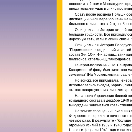
японским войскам в Маньчжурии, про
предательский удар в спину противни
Сразу после раздела Польши осен
дислокации были переброшены на но
большого количества войск, особенн
Официальная История второй миро
большие трудности. Все приходилось 
дорожную сеть, узлы и линии связи...
Официальная История Белорусског
"Перемещение соединений и частей 
состав 3-й, 10-й, 4-й армий... зани
полигонов, стрельбищ, танкодромов
Генерал-полковник Л. М. Сандало
Казарменный фонд был ничтожно мал
землянки" (На Московском направлени
Но войска все прибывали. Генера
использовались склады, бараки, люб
этажах казарм устраивались четырех
Начальник Управления боевой по
командного состава в декабре 1940 г
вынуждены заниматься хозяйственн
На том же совещании начальник а
Федоренко говорил, что почти все та
четыре раза. В результате - "больш
огромных усилий в 1939 и 1940 года
Но вот с февраля 1941 года сначала