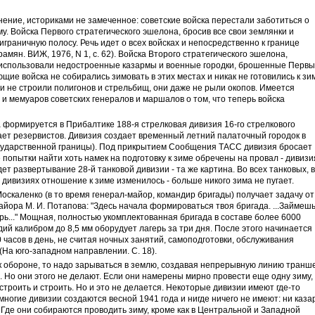
ение, историками не замеченное: советские войска перестали заботиться о
у. Войска Первого стратегического эшелона, бросив все свои землянки и
граничную полосу. Речь идет о всех войсках и непосредственно к границе
амян. ВИЖ, 1976, N 1, с. 62). Войска Второго стратегического эшелона,
 использовали недостроенные казармы и военные городки, брошенные Перв
ие войска не собирались зимовать в этих местах и никак не готовились к зи
и не строили полигонов и стрельбищ, они даже не рыли окопов. Имеется
 мемуаров советских генералов и маршалов о том, что теперь войска
 формируется в Прибалтике 188-я стрелковая дивизия 16-го стрелкового
чает резервистов. Дивизия создает временный летний палаточный городок в
государственной границы). Под прикрытием Сообщения ТАСС дивизия бросает
е попытки найти хоть намек на подготовку к зиме обречены на провал - дивизи
дет развертывание 28-й танковой дивизии - та же картина. Во всех танковых, 
дивизиях отношение к зиме изменилось - больше никого зима не пугает.
оскаленко (в то время генерал-майор, командир бригады) получает задачу от
йора М. И. Потапова: "Здесь начала формироваться твоя бригада. ...Займеш
ерь..." Мощная, полностью укомплектованная бригада в составе более 6000
ий калибром до 8,5 мм оборудует лагерь за три дня. После этого начинается
 часов в день, не считая ночных занятий, самоподготовки, обслуживания
(На юго-западном направлении. С. 18).
 к обороне, то надо зарываться в землю, создавая непрерывную линию транш
. Но они этого не делают. Если они намерены мирно провести еще одну зиму,
строить и строить. Но и это не делается. Некоторые дивизии имеют где-то
ногие дивизии создаются весной 1941 года и нигде ничего не имеют: ни каза
. Где они собираются проводить зиму, кроме как в Центральной и Западной