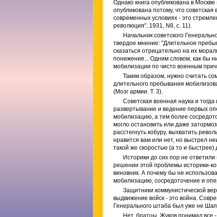
Однако книга опубликована в Москве
опубликована потому, что советская
современных условиях - это стремле
революция", 1931, N8, с. 11).
Начальник советского Генеральн
твердое мнение: "Длительное пребы
сказаться отрицательно на их морал
понижение... Одним словом, как бы 
мобилизации по чисто военным причи
Таким образом, нужно считать с
длительного пребывания мобилизова
(Мозг армии. Т. 3).
Советская военная наука и тогда
развертывание и ведение первых опе
мобилизацию, а тем более сосредото
могло остановить или даже затормози
расстегнуть кобуру, выхватить револ
нравится вам или нет, но выстрел не
такой же скоростью (а то и быстрее)
Историки до сих пор не ответили 
решении этой проблемы историки-ко
виновник. А почему бы не использов
мобилизацию, сосредоточение и опер
Защитники коммунистической вер
выдвижение войск - это война. Совр
Генерального штаба был уже не Шапо
Нет, братцы, Жуков понимал все -