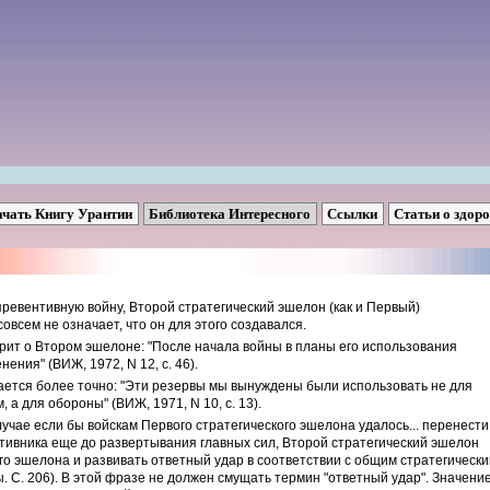
ачать Книгу Урантии
Библиотека Интересного
Ссылки
Статьи о здор
превентивную войну, Второй стратегический эшелон (как и Первый)
овсем не означает, что он для этого создавался.
орит о Втором эшелоне: "После начала войны в планы его использования
ния" (ВИЖ, 1972, N 12, с. 46).
ается более точно: "Эти резервы мы вынуждены были использовать не для
 а для обороны" (ВИЖ, 1971, N 10, с. 13).
лучае если бы войскам Первого стратегического эшелона удалось... перенести
тивника еще до развертывания главных сил, Второй стратегический эшелон
о эшелона и развивать ответный удар в соответствии с общим стратегическ
 С. 206). В этой фразе не должен смущать термин "ответный удар". Значени