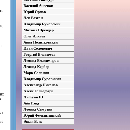
Василий Аксенов
ть
Юрий Орлов
Лев Разгон
Владимир Буковский
о,
Михаил Шрейдер
Олег Алкаев
Анна Политковская
л
Иван Солоневич
Георгий Владимов
Леонид Владимиров
е
Леонид Кербер
Марк Солонин
Владимир Суравикин
в
Александр Никонов
Алекс Гольдфарб
оих
Ли Куан Ю
ва
Айн Рэнд
Леонид Самутин
ых
Юрий Фельштинский
Эшли Вэнс
ий