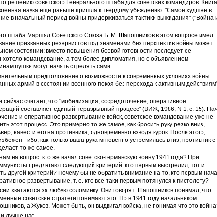
 по решению советского Генерального штаба для советских командиров. Книга
 военная наука еще раньше пришла к твердому убеждению: "Самое худшее в
ние в начальный период войны придерживаться тактики выжидания" ("Война 
ого штаба Маршал Советского Союза Б. М. Шапошников в этом вопросе имел
вание призванных резервистов под знаменами без перспектив войны может
ьном состоянии: вместо повышения боевой готовности последует ее
ни хотело командование, а тем более дипломатия, но с объявлением
нам пушки могут начать стрелять сами.
омнительным предположение о возможности в современных условиях войны
нных армий в состоянии военного покоя без перехода к активным действиям
 и сейчас считает, что "мобилизация, сосредоточение, оперативное
раций составляет единый неразрывный процесс" (ВИЖ, 1986, N 1, с. 15). На
чение и оперативное развертывание войск, советское командование уже не
ть этот процесс. Это примерно то же самое, как бросить руку резко вниз,
ьвер, навести его на противника, одновременно взводя курок. После этого,
избежен - ибо, как только ваша рука мгновенно устремилась вниз, противник с
 делает то же самое.
нам на вопрос: кто же начал советско-германскую войну 1941 года? При
ммунисты предлагают следующий критерий: кто первым выстрелил, тот и
ать другой критерий? Почему бы не обратить внимание на то, кто первым нач
ативное развертывание, т. е. кто все-таки первым потянулся к пистолету?
сии хватаются за любую соломинку. Они говорят: Шапошников понимал, что
еменные советские стратеги понимают это. Но в 1941 году начальником
шников, а Жуков. Может быть, он выдвигал войска, не понимая что это война
 и лучше нас.