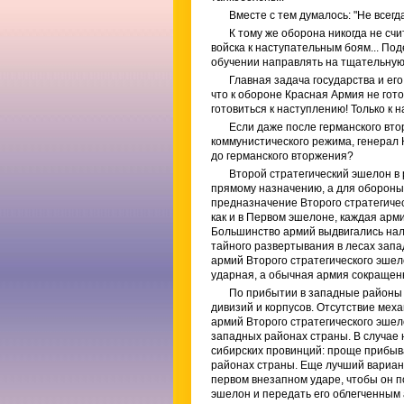
Вместе с тем думалось: "Не всег
К тому же оборона никогда не счи
войска к наступательным боям... По
обучении направлять на тщательную 
Главная задача государства и его
что к обороне Красная Армия не готов
готовиться к наступлению! Только к 
Если даже после германского вто
коммунистического режима, генерал 
до германского вторжения?
Второй стратегический эшелон в 
прямому назначению, а для обороны.
предназначение Второго стратегическ
как и в Первом эшелоне, каждая арм
Большинство армий выдвигались нале
тайного развертывания в лесах зап
армий Второго стратегического эшел
ударная, а обычная армия сокращенн
По прибытии в западные районы
дивизий и корпусов. Отсутствие мех
армий Второго стратегического эшел
западных районах страны. В случае 
сибирских провинций: проще прибыв
районах страны. Еще лучший вариан
первом внезапном ударе, чтобы он п
эшелон и передать его облегченным 