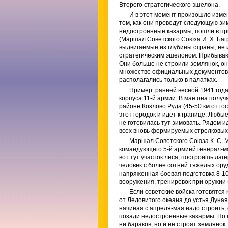
Второго стратегического эшелона.
И в этот момент произошло измен
том, как они проведут следующую зим
недостроенные казармы, пошли в при
(Маршал Советского Союза И. X. Багр
выдвигаемые из глубины страны, не
стратегическим эшелоном. Прибывающ
Они больше не строили землянок, он
множество официальных документов и
располагались только в палатках.
Пример: ранней весной 1941 года
корпуса 11-й армии. В мае она полу
районе Козлово Руда (45-50 км от 
этот городок и идет к границе. Любы
не готовилась тут зимовать. Рядом и
всех вновь формируемых стрелковых 
Маршал Советского Союза К. С. М
командующего 5-й армией генерал-ма
вот тут участок леса, построишь лаг
человек с более сотней тяжелых оруд
напряженная боевая подготовка 8-10
вооружения, тренировок при оружии 
Если советские войска готовятся
от Ледовитого океана до устья Дуная
начиная с апреля-мая надо строить, 
позади недостроенные казармы. Но м
ни бараков, но и не строят землянок