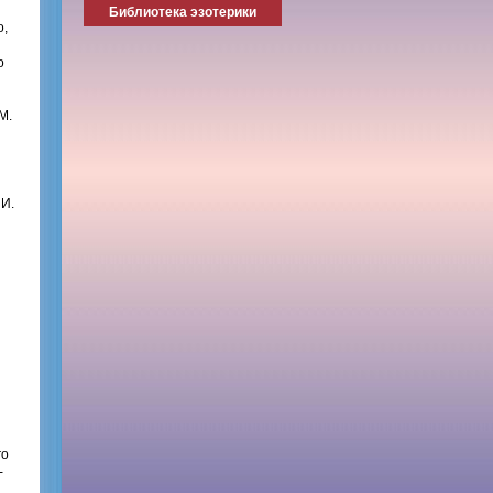
Библиотека эзотерики
о,
о
М.
ИИ.
го
-