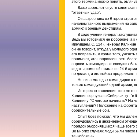
этого термина можно понять, огляну
Даже сорок лет спустя советская
"ответный удар".
О настроениях во Втором страте
началом тайного выдвижения на запа
армию) к боевым действиям.
В ходе учений генерал заслушива
Ведь мы готовимся не к обороне, а к
минувшем. С. 124). Генерал Калинин
он не говорит, откуда у молодого о
его поправить, а кроме того, указат
понимают, что направленность боев
опросить командиров в соседних бата
издать громовой приказ по 24-й арм
не делает, и его войска продолжают 
Не вина молодых командиров в то
только командующий одной армии, но
Интересно заявление того же гене
Калинин вернулся в Сибирь и тут "в 
Калинину: "С чего же начинать? На ч
наступлении? Положение на фронта
оборонительные бои.
Опыт боев показал, что мы далек
оборудовались в инженерном отноше
порядок оборонявшихся чаще всего с
Во многих случаях люди были плохо 
танкобоязнь...