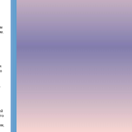
ым
ме.
я
во
ь
ей
 то
рм,