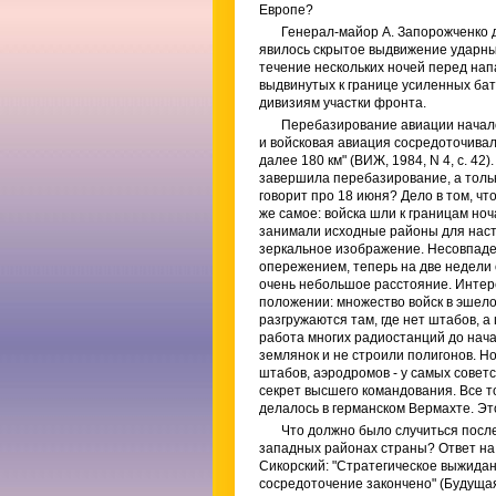
Европе?
Генерал-майор А. Запорожченко 
явилось скрытое выдвижение ударны
течение нескольких ночей перед на
выдвинутых к границе усиленных ба
дивизиям участки фронта.
Перебазирование авиации началос
и войсковая авиация сосредоточивал
далее 180 км" (ВИЖ, 1984, N 4, с. 42
завершила перебазирование, а толь
говорит про 18 июня? Дело в том, чт
же самое: войска шли к границам н
занимали исходные районы для насту
зеркальное изображение. Несовпаден
опережением, теперь на две недели 
очень небольшое расстояние. Интере
положении: множество войск в эшело
разгружаются там, где нет штабов, а 
работа многих радиостанций до нач
землянок и не строили полигонов. Но
штабов, аэродромов - у самых советс
секрет высшего командования. Все то
делалось в германском Вермахте. Это
Что должно было случиться после
западных районах страны? Ответ на 
Сикорский: "Стратегическое выжидан
сосредоточение закончено" (Будущая