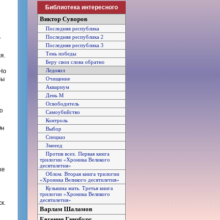
Библиотека интересного
Виктор Суворов
Последняя республика
Последняя республика 2
ю
Последняя республика 3
Тень победы
я.
Беру свои слова обратно
Ледокол
 Но
бы
Очищение
Аквариум
День М
Освободитель
о
Самоубийство
Контроль
Он
Выбор
Спецназ
Змееед
Против всех. Первая книга
трилогии «Хроника Великого
десятилетия»
ые
Облом. Вторая книга трилогии
«Хроника Великого десятилетия»
Кузькина мать. Третья книга
трилогии «Хроника Великого
десятилетия»
к.
Варлам Шаламов
Евгения Гинзбург