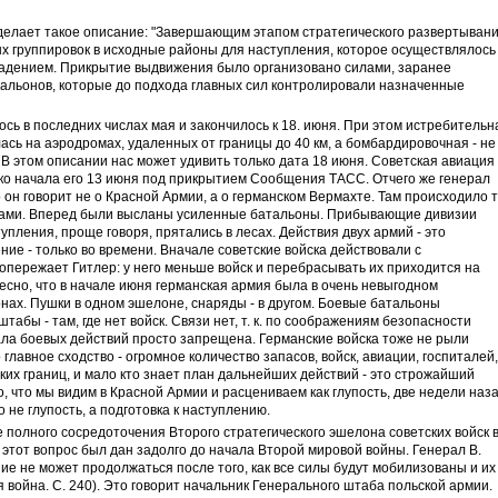
делает такое описание: "Завершающим этапом стратегического развертыван
х группировок в исходные районы для наступления, которое осуществлялось
падением. Прикрытие выдвижения было организовано силами, заранее
тальонов, которые до подхода главных сил контролировали назначенные
ь в последних числах мая и закончилось к 18. июня. При этом истребительн
ась на аэродромах, удаленных от границы до 40 км, а бомбардировочная - не
). В этом описании нас может удивить только дата 18 июня. Советская авиация
ко начала его 13 июня под прикрытием Сообщения ТАСС. Отчего же генерал
о он говорит не о Красной Армии, а о германском Вермахте. Там происходило 
очами. Вперед были высланы усиленные батальоны. Прибывающие дивизии
пления, проще говоря, прятались в лесах. Действия двух армий - это
ие - только во времени. Вначале советские войска действовали с
опережает Гитлер: у него меньше войск и перебрасывать их приходится на
сно, что в начале июня германская армия была в очень невыгодном
нах. Пушки в одном эшелоне, снаряды - в другом. Боевые батальоны
штабы - там, где нет войск. Связи нет, т. к. по соображениям безопасности
ала боевых действий просто запрещена. Германские войска тоже не рыли
 главное сходство - огромное количество запасов, войск, авиации, госпиталей,
ких границ, и мало кто знает план дальнейших действий - это строжайший
, что мы видим в Красной Армии и расцениваем как глупость, две недели наз
 не глупость, а подготовка к наступлению.
 полного сосредоточения Второго стратегического эшелона советских войск 
этот вопрос был дан задолго до начала Второй мировой войны. Генерал В.
ие не может продолжаться после того, как все силы будут мобилизованы и их
 война. С. 240). Это говорит начальник Генерального штаба польской армии.