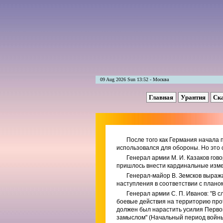
09 Aug 2026 Sun 13:52 - Москва
Главная
Урантия
Ск
После того как Германия начала 
использовался для обороны. Но это с
Генерал армии М. И. Казаков гов
пришлось внести кардинальные измене
Генерал-майор В. Земсков выраж
наступления в соответствии с планом,
Генерал армии С. П. Иванов: "В с
боевые действия на территорию про
должен был нарастить усилия Первог
замыслом" (Начальный период войны.