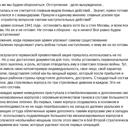
да же мы будем обороняться. Отступление - дело вынужденное...
талась и не считается главным видом боевых действий... Значит, нужно готови
делился я с командирами. Пришли к единому мнению: главные усилия при
отработку вопросов тактики наступательных действий".
 армии осенью 1941 года - остановить врага хотя бы у стен Москвы, и всем ясн
а. Но ее и не готовят. Не готова к обороне - ну и ничего! Все равно будем
наступлению!
ржения, когда германская армия угрожает самому существованию
Калинин продолжает учить войска только наступлению, к чему же он их готови
результате германской превентивной акции пришлось использовать не по
 Но у нас достаточно документов для того, чтобы установить первоначально
ого эшелона, и роль, которая отводилась ему в советских планах войны. Тут,
ия имела свою неповторимую индивидуальность, свое лицо, свой характер.
гке, представляя собой как бы мощный каркас, который после прибытия и
адных районов страны предстояло дополнить, достроить. Стандартный соста
она: два стрелковых корпуса по три стрелковые дивизии в каждом. Это не
ого состава.
 каждая армия немедленно приступала к отмобилизованию и дополнению св
анизированных корпусов с огромным количеством танков в составе большинст
она вполне логично. Во-первых, такие корпуса создавались в основном в
необходимости их не надо перебрасывать на запад из далеких уральских и
ающие оттуда облегченные армии дополнить такими корпусами уже в западн
т: использовать подавляющее большинство механизированных корпусов в
олучился необычайно мощным, после этого ввести в бой Второй стратегическ
армиям все танки, которые уцелеют после первых операций.