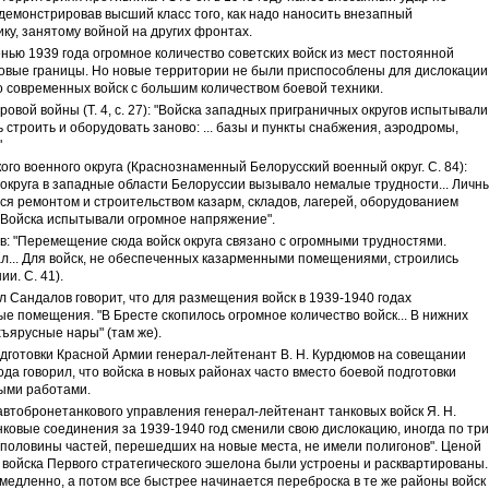
демонстрировав высший класс того, как надо наносить внезапный
ку, занятому войной на других фронтах.
ью 1939 года огромное количество советских войск из мест постоянной
вые границы. Но новые территории не были приспособлены для дислокации
о современных войск с большим количеством боевой техники.
вой войны (Т. 4, с. 27): "Войска западных приграничных округов испытывали
строить и оборудовать заново: ... базы и пункты снабжения, аэродромы,
"
о военного округа (Краснознаменный Белорусский военный округ. С. 84):
округа в западные области Белоруссии вызывало немалые трудности... Личн
мался ремонтом и строительством казарм, складов, лагерей, оборудованием
. Войска испытывали огромное напряжение".
в: "Перемещение сюда войск округа связано с огромными трудностями.
... Для войск, не обеспеченных казарменными помещениями, строились
и. С. 41).
л Сандалов говорит, что для размещения войск в 1939-1940 годах
ые помещения. "В Бресте скопилось огромное количество войск... В нижних
ъярусные нары" (там же).
дготовки Красной Армии генерал-лейтенант В. Н. Курдюмов на совещании
ода говорил, что войска в новых районах часто вместо боевой подготовки
ыми работами.
втобронетанкового управления генерал-лейтенант танковых войск Я. Н.
нковые соединения за 1939-1940 год сменили свою дислокацию, иногда по три
е половины частей, перешедших на новые места, не имели полигонов". Ценой
х войска Первого стратегического эшелона были устроены и расквартированы.
 медленно, а потом все быстрее начинается переброска в те же районы войск