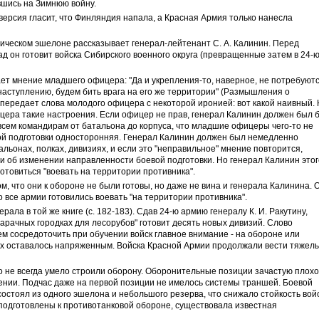
вшись на Зимнюю войну.
 версия гласит, что Финляндия напала, а Красная Армия только нанесла
гическом эшелоне рассказывает генерал-лейтенант С. А. Калинин. Перед
д он готовит войска Сибирского военного округа (превращенные затем в 24-
ет мнение младшего офицера: "Да и укрепления-то, наверное, не потребуютс
 наступлению, будем бить врага на его же территории" (Размышления о
 передает слова молодого офицера с некоторой иронией: вот какой наивный.
фицера такие настроения. Если офицер не прав, генерал Калинин должен был 
ь всем командирам от батальона до корпуса, что младшие офицеры чего-то не
ой подготовки односторонняя. Генерал Калинин должен был немедленно
льонах, полках, дивизиях, и если это "неправильное" мнение повторится,
ии об изменении направленности боевой подготовки. Но генерал Калинин этог
готовиться "воевать на территории противника".
м, что они к обороне не были готовы, но даже не вина и генерала Калинина. 
 все армии готовились воевать "на территории противника".
рала в той же книге (с. 182-183). Сдав 24-ю армию генералу К. И. Ракутину,
барачных городках для лесорубов" готовит десять новых дивизий. Слово
ем сосредоточить при обучении войск главное внимание - на обороне или
х оставалось напряженным. Войска Красной Армии продолжали вести тяжел
о не всегда умело строили оборону. Оборонительные позиции зачастую плохо
нии. Подчас даже на первой позиции не имелось системы траншей. Боевой
остоял из одного эшелона и небольшого резерва, что снижало стойкость войс
подготовлены к противотанковой обороне, существовала известная