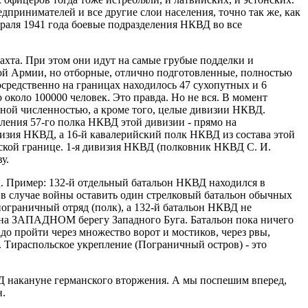
дпринимателей и все другие слои населения, точно так же, как
враля 1941 года боевые подразделения НКВД во все
та. При этом они идут на самые грубые подделки и
ой Армии, но отборные, отлично подготовленные, полностью
редственно на границах находилось 47 сухопутных и 6
коло 100000 человек. Это правда. Но не вся. В момент
ной численностью, а кроме того, целые дивизии НКВД.
ения 57-го полка НКВД этой дивизии - прямо на
визия НКВД, а 16-й кавалерийский полк НКВД из состава этой
ской границе. 1-я дивизия НКВД (полковник НКВД С. И.
у.
. Пример: 132-й отдельный батальон НКВД находился в
 в случае войны оставить один стрелковый батальон обычных
 пограничный отряд (полк), а 132-й батальон НКВД не
 на ЗАПАДНОМ берегу Западного Буга. Батальон пока ничего
адо пройти через множество ворот и мостиков, через рвы,
т. Тираспольское укрепление (Пограничный остров) - это
ВД накануне германского вторжения. А мы поспешим вперед,
н.