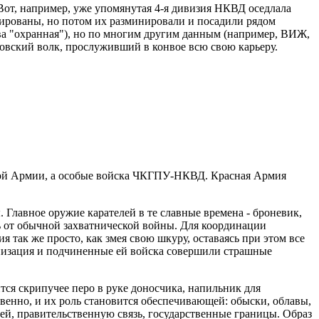
Вот, например, уже упомянутая 4-я дивизия НКВД оседлала
нированы, но потом их разминировали и посадили рядом
ва "охранная"), но по многим другим данным (например, ВИЖ,
говский волк, прослуживший в конвое всю свою карьеру.
сной Армии, а особые войска ЧКГПУ-НКВД. Красная Армия
Главное оружие карателей в те славные времена - броневик,
ь от обычной захватнической войны. Для координации
 так же просто, как змея свою шкуру, оставаясь при этом все
анизация и подчиненные ей войска совершили страшные
ся скрипучее перо в руке доносчика, напильник для
твенно, и их роль становится обеспечивающей: обыски, облавы,
ей, правительственную связь, государственные границы. Образ