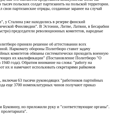
в тысяч польских солдат партизанить на польской территории.
л свои партизанские отряды, созданные заранее на случай
", у Сталина уже находились в резерве финский
тической Финляндии". В Эстонии, Литве, Латвии, в Бесарабии
быстро) председатели революционных комитетов, народные
Политбюро приняло решение об аттестовании всех
нной. Наркомату обороны Политбюро ставит задачу
тийных комитетов обязаны систематически проходить военную
твующих их квалификации" (Постановление Политбюро "О
1940 года). Обратим внимание на слова: "работу на
от их и намечают использовать секретарями райкомов
са, включая 63 тысячи руководящих "работников партийных
года еще 3700 номенклатурных чинов получают приказ
и Буковину, но приложили руку и "соответствующие органы".
 пролетариата".