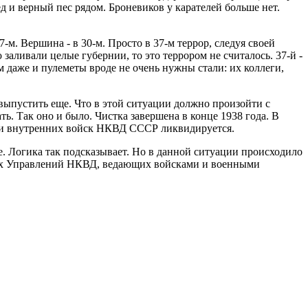
д и верный пес рядом. Броневиков у карателей больше нет.
7-м. Вершина - в 30-м. Просто в 37-м террор, следуя своей
заливали целые губернии, то это террором не считалось. 37-й -
м даже и пулеметы вроде не очень нужны стали: их коллеги,
 выпустить еще. Что в этой ситуации должно произойти с
 Так оно и было. Чистка завершена в конце 1938 года. В
х и внутренних войск НКВД СССР ликвидируется.
. Логика так подсказывает. Но в данной ситуации происходило
ных Управлений НКВД, ведающих войсками и военными