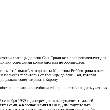
ветской границы до реки Сан. Триандафиллов рекомендует для
 одними советскими коммунистами не обойдешься.
мунисты "забывают", что до пакта Молотова-Риббентропа и даже
м польская территория от границы до реки Сан, которая
до дальше советизировать Европу.
ботали операции в глубокой тайне, но не забыли дать указания
сентября 1939 года переходят в наступление с задачей
авятся сами, а Красная Армия и НКВД им будут только
тлера, как это пытаются представить коммунисты. Если бы