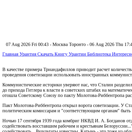
07 Aug 2026 Fri 00:43 - Москва
Торонто - 06 Aug 2026 Thu 17
Главная
Урантия
Скачать Книгу Урантии
Библиотека Интерес
В качестве примера Триандафиллов приводит расчет количества
проведения советизации использовать иностранных коммунист
Коммунистические историки уверяют нас, что Сталин разделил П
до прихода Гитлера к власти в советских штабах на математич
отошла Советскому Союзу по пакту Молотова-Риббентропа рассм
Пакт Молотова-Риббентропа открыл ворота советизации. У Стал
политическим комиссарам и "соответствующим органам" быть в
Ночью 17 сентября 1939 года комбриг НКВД И. А. Богданов отда
содействовать восставшим рабочим и крестьянам Белоруссии...
содействовать... Результаты известны. Катынь - это тоже из об