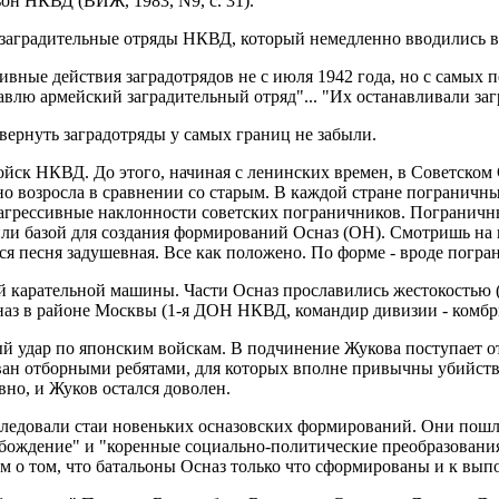
ьон НКВД (ВИЖ, 1983, N9, с. 31).
заградительные отряды НКВД, который немедленно вводились в 
вные действия заградотрядов не с июля 1942 года, но с самых 
авлю армейский заградительный отряд"... "Их останавливали заг
звернуть заградотряды у самых границ не забыли.
войск НКВД. До этого, начиная с ленинских времен, в Советском
но возросла в сравнении со старым. В каждой стране пограничны
 агрессивные наклонности советских пограничников. Пограничн
ужили базой для создания формирований Осназ (ОН). Смотришь на
ся песня задушевная. Все как положено. По форме - вроде погра
й карательной машины. Части Осназ прославились жестокостью (
сназ в районе Москвы (1-я ДОН НКВД, командир дивизии - комб
пный удар по японским войскам. В подчинение Жукова поступает 
ван отборными ребятами, для которых вполне привычны убийства
вно, и Жуков остался доволен.
последовали стаи новеньких осназовских формирований. Они по
вобождение" и "коренные социально-политические преобразовани
аем о том, что батальоны Осназ только что сформированы и к вы