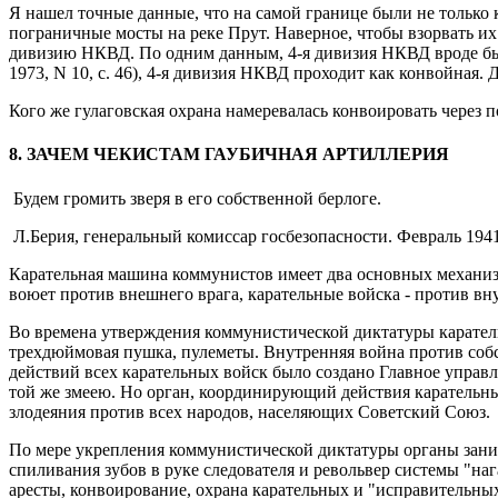
Я нашел точные данные, что на самой границе были не только
пограничные мосты на реке Прут. Наверное, чтобы взорвать и
дивизию НКВД. По одним данным, 4-я дивизия НКВД вроде бы 
1973, N 10, с. 46), 4-я дивизия НКВД проходит как конвойная
Кого же гулаговская охрана намеревалась конвоировать через
8. ЗАЧЕМ ЧЕКИСТАМ ГАУБИЧНАЯ АРТИЛЛЕРИЯ
Будем громить зверя в его собственной берлоге.
Л.Берия, генеральный комиссар госбезопасности. Февраль 1941
Карательная машина коммунистов имеет два основных механиз
воюет против внешнего врага, карательные войска - против вну
Во времена утверждения коммунистической диктатуры карательн
трехдюймовая пушка, пулеметы. Внутренняя война против собс
действий всех карательных войск было создано Главное управле
той же змеею. Но орган, координирующий действия карательны
злодеяния против всех народов, населяющих Советский Союз.
По мере укрепления коммунистической диктатуры органы заним
спиливания зубов в руке следователя и револьвер системы "на
аресты, конвоирование, охрана карательных и "исправительны