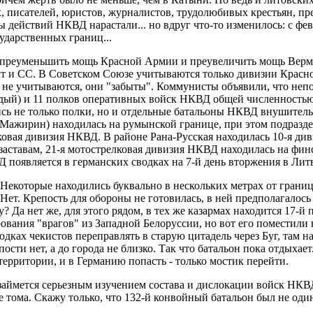
, писателей, юристов, журналистов, трудолюбивых крестьян, пре
ы действий НКВД нарастали... но вдруг что-то изменилось: с фе
ударственных границ...
преуменьшить мощь Красной Армии и преувеличить мощь Вермах
т и СС. В Советском Союзе учитываются только дивизии Красн
 учитываются, они "забыты". Коммунисты объявили, что непос
ый) и 11 полков оперативных войск НКВД общей численностью о
сь не только полки, но и отдельные батальоны НКВД внушитель
ажирин) находилась на румынской границе, при этом подраздел
ковая дивизия НКВД. В районе Рана-Русская находилась 10-я ди
аставам, 21-я мотострелковая дивизия НКВД находилась на фин
 появляется в германских сводках на 7-й день вторжения в Литв
екоторые находились буквально в нескольких метрах от границ
Нет. Крепость для обороны не готовилась, в ней предполагалось
 Да нет же, для этого рядом, в тех же казармах находится 17-й
ания "врагов" из Западной Белоруссии, но вот его поместили
одках чекистов переправлять в старую цитадель через Буг, там н
ости нет, а до города не близко. Так что батальон пока отдыхае
 территории, и в Германию попасть - только мостик перейти.
 займется серьезным изучением состава и дислокации войск НК
е тома. Скажу только, что 132-й конвойный батальон был не оди