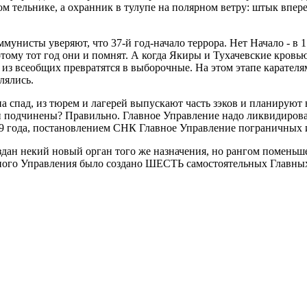
ом тельнике, а охранник в тулупе на полярном ветру: штык впере
оммунисты уверяют, что 37-й год-начало террора. Нет Начало - в 1
тому тот год они и помнят. А когда Якиры и Тухачевские кровью 
и из всеобщих превратятся в выборочные. На этом этапе карателя
лялись.
на спад, из тюрем и лагерей выпускают часть зэков и планируют
подчинены? Правильно. Главное Управление надо ликвидировать.
 1939 года, постановлением СНК Главное Управление пограничны
здан некий новый орган того же назначения, но рангом поменьше
Главного Управления было создано ШЕСТЬ самостоятельных Глав