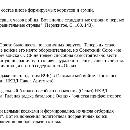
состав вновь формируемых корпусов и армий.
первых часов войны. Вот вполне стандартные строки о первых
радительные отряды" (Пережитое. С. 108, 143).
 Союзе было шесть пограничных округов. Теперь их стало
е войска это нечто оборонительное, но Советский Союз - не
ые войска СССР не только способны самостоятельно вести
 иную пограничную заставу: фуражки зеленые, совесть чистая,
ничники, а вот по содержанию - Осназ.
даже по стандартам ВЧК) в Гражданской войне. После нее
риг НКВД Павел Артемьев).
отдельный батальон особого назначения (Осназ) НКВД
. Главная задача батальона Осназ - "очистка прифронтового
шли целыми косяками и формировались из числа отборных
я". Вот из донесения политотдела пограничных войск
полнению любой задачи готовы.