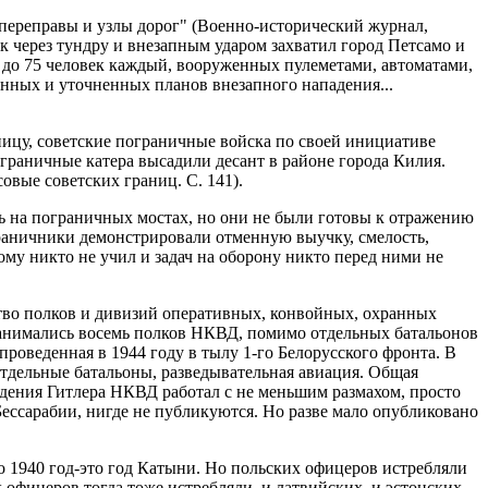
ереправы и узлы дорог" (Военно-исторический журнал,
 через тундру и внезапным ударом захватил город Петсамо и
0 до 75 человек каждый, вооруженных пулеметами, автоматами,
анных и уточненных планов внезапного нападения...
ницу, советские пограничные войска по своей инициативе
граничные катера высадили десант в районе города Килия.
овые советских границ. С. 141).
 на пограничных мостах, но они не были готовы к отражению
ограничники демонстрировали отменную выучку, смелость,
ому никто не учил и задач на оборону никто перед ними не
тво полков и дивизий оперативных, конвойных, охранных
занимались восемь полков НКВД, помимо отдельных батальонов
роведенная в 1944 году в тылу 1-го Белорусского фронта. В
тдельные батальоны, разведывательная авиация. Общая
падения Гитлера НКВД работал с не меньшим размахом, просто
Бессарабии, нигде не публикуются. Но разве мало опубликовано
о 1940 год-это год Катыни. Но польских офицеров истребляли
 офицеров тогда тоже истребляли, и латвийских, и эстонских.