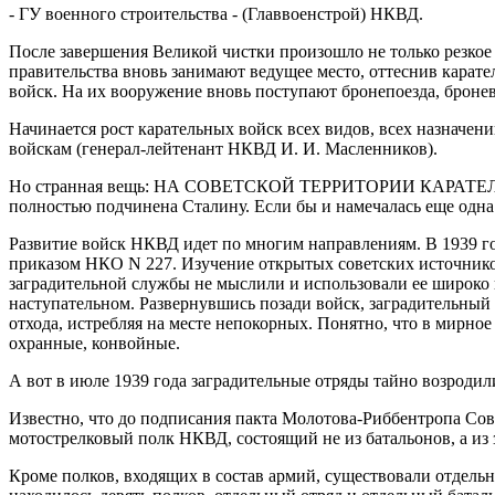
- ГУ военного строительства - (Главвоенстрой) НКВД.
После завершения Великой чистки произошло не только резкое 
правительства вновь занимают ведущее место, оттеснив карат
войск. На их вооружение вновь поступают бронепоезда, бронев
Начинается рост карательных войск всех видов, всех назначени
войскам (генерал-лейтенант НКВД И. И. Масленников).
Но странная вещь: НА СОВЕТСКОЙ ТЕРРИТОРИИ КАРАТЕЛЬНЫЕ
полностью подчинена Сталину. Если бы и намечалась еще одна 
Развитие войск НКВД идет по многим направлениям. В 1939 го
приказом НКО N 227. Изучение открытых советских источнико
заградительной службы не мыслили и использовали ее широко 
наступательном. Развернувшись позади войск, заградительный
отхода, истребляя на месте непокорных. Понятно, что в мирно
охранные, конвойные.
А вот в июле 1939 года заградительные отряды тайно возродил
Известно, что до подписания пакта Молотова-Риббентропа Со
мотострелковый полк НКВД, состоящий не из батальонов, а из 
Кроме полков, входящих в состав армий, существовали отдель