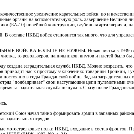
количественное увеличение карательных войск, но и качественн
ельные органы на вспомогательную роль. Завершение Великой ч
ики (БА-10) новейшей конструкции, гаубичная артиллерия и, на
й. В составе НКВД войск становится так много, что для управле
 ВОЙСКА БОЛЬШЕ НЕ НУЖНЫ. Новая чистка в 1939 году в СС
чистка, то револьверов, напильников, кнутов и плетей было бы 
ду создана заградительная служба НКВД. Можно возразить, что 
в приводит нас к простому заключению: товарищи Троцкий, Тух
и постоянно в годы Гражданской войны Задача заградительных о
 отряд "подбадривает" свои наступающие цепи пулеметными очер
е время заградительная служба не нужна. Сразу после Гражданск
ись.
ветский Союз начал тайно формировать армии в западных район
заградительных отрядов.
ные мотострелковые полки НКВД, входящие в состав фронтов. П