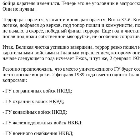
бойца-карателя изменился. Теперь это не уголовник в матросск
Они не нужны.
Террор разгорается, угасает и вновь разгорается. Вот и 37-й. К
логике, добрался до верхов, под топор пошли и коммунисты, по
не начало, а скорее, победный финал террора. Еще год и чистк
попав под ножи собственной мясорубки, не особенно сопротив
Итак, Великая чистка успешно завершена, террор резко пошел 
карательными войсками и Главным управлением, которому они 
начале следующего года исчезает Ежов, и тут же, 2 февраля
Резонно предположить, что вместо уничтоженного ГУ будет со
нечто логике вопреки. 2 февраля 1939 года вместо одного 
вопросами:
- ГУ пограничных войск НКВД;
- ГУ охранных войск НКВД;
- ГУ конвойных войск НКВД;
- ГУ железнодорожных войск НКВД;
- ГУ военного снабжения НКВД;