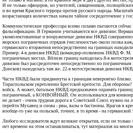
И не только офицеров, но учителей, священников, полицейских
и во время Красного террора против русского народа. Масштаб
возрастающих количествах начали тайное сосредоточение у гос
Коммунистические профессора всеми силами пытаются сейчас 
фальсификации. В Германии учитываются все дивизии: Вермах
укомплектованные и вооруженные дивизии НКВД совершенно не
морских пограничных отрядов (численностью около полка кажд
германского вторжения непосредственно на границах находили
Пример: 4-я дивизия НКВД (командир-полковник НКВД Ф. М. М
пограничных мостах. Вблизи границ находилась 8-я мотострел
дивизии был рассредоточен непосредственно по пограничным з
Донсков) находилась там же. 22-я мотострелковая дивизия НКВД
Части НКВД были придвинуты к границам невероятно близко. Н
Тираспольском укреплении Брестской крепости. Для обороны? 
войск. А может, батальон НКВД предназначен охранять границу?
пограничный, а КОНВОЙНЫЙ. Он использовался для конвоиров
не делает - очень трудная дорога в Советский Союз: нужно на л
перейти Мухавец и снова - рвы, валы и бастионы. Врагов в креп
вообще-то уже на польской, точнее, в то время - на германской
Любого исследователя ждут великие открытия, если он только
нет времени на этом останавливаться, тут материалов на многи