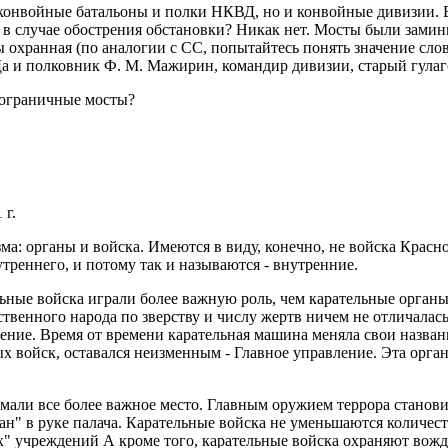
 конвойные батальоны и полки НКВД, но и конвойные дивизии. 
х в случае обострения обстановки? Никак нет. Мосты были зами
охранная (по аналогии с СС, попытайтесь понять значение сло
. Да и полковник Ф. М. Мажирин, командир дивизии, старый гула
 пограничные мосты?
 г.
ма: органы и войска. Имеются в виду, конечно, не войска Кра
треннего, и потому так и называются - внутренние.
ые войска играли более важную роль, чем карательные органы. 
твенного народа по зверству и числу жертв ничем не отличалас
ние. Время от времени карательная машина меняла свои названия
х войск, оставался неизменным - Главное управление. Эта орг
али все более важное место. Главным оружием террора становит
ган" в руке палача. Карательные войска не уменьшаются количес
х" учреждений А кроме того, карательные войска охраняют вожд