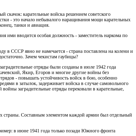
ый скачок: карательные войска решением советского
истки - это начало небывалого наращивания мощи карательных
конец, танки и авиация.
ния ими вводится особая должность - заместитель наркома по
СР явно не намечается - страна поставлена на колени и
достаточно. Зачем чекистам гаубицы?
заградительные отряды были созданы в июле 1942 года
ачевский, Якир, Егоров и многие другие войны без
трядов - повышать устойчивость войск в бою, особенно
едями в затылок, задерживает войска в случае самовольного
ой войны заградительные отряды перековали в карательные,
ах страны. Составным элементом каждой армии был отдельный
ример: в июне 1941 года только позади Южного фронта