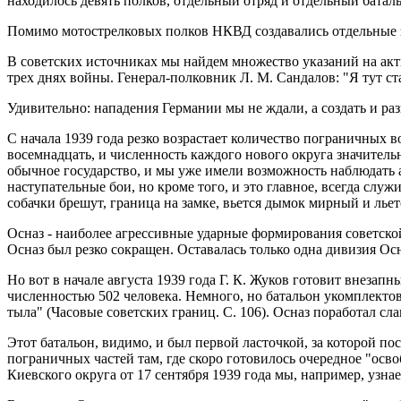
находилось девять полков, отдельный отряд и отдельный батал
Помимо мотострелковых полков НКВД создавались отдельные 
В советских источниках мы найдем множество указаний на акти
трех днях войны. Генерал-полковник Л. М. Сандалов: "Я тут ст
Удивительно: нападения Германии мы не ждали, а создать и ра
С начала 1939 года резко возрастает количество пограничных 
восемнадцать, и численность каждого нового округа значитель
обычное государство, и мы уже имели возможность наблюдать
наступательные бои, но кроме того, и это главное, всегда сл
собачки брешут, граница на замке, вьется дымок мирный и льет
Осназ - наиболее агрессивные ударные формирования советско
Осназ был резко сокращен. Оставалась только одна дивизия О
Но вот в начале августа 1939 года Г. К. Жуков готовит внеза
численностью 502 человека. Немного, но батальон укомплекто
тыла" (Часовые советских границ. С. 106). Осназ поработал сла
Этот батальон, видимо, и был первой ласточкой, за которой 
пограничных частей там, где скоро готовилось очередное "ос
Киевского округа от 17 сентября 1939 года мы, например, узн