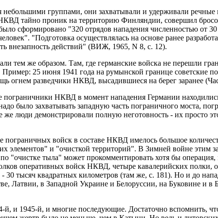
небольшими группами, они захватывали и удерживали речные п
в НКВД тайно проник на территорию Финляндии, совершил бросок
в было сформировано "320 отрядов нападения численностью от 3
еловек". "Подготовка осуществлялась на основе ранее разработ
 внезапность действий" (ВИЖ, 1965, N 8, с. 12).
ли тем же образом. Там, где германские войска не перешли гра
 Пример: 25 июня 1941 года на румынской границе советские по
щь огнем разведчики НКВД, высадившиеся на берег заранее (Час
е пограничники НКВД в момент нападения Германии находились
а надо было захватывать западную часть пограничного моста, п
те же люди демонстрировали полную неготовность - их просто эт
ме пограничных войск в составе НКВД имелось большое количес
их элементов" и "очисткой территорий". В Зимней войне этим 
о "очистке тыла" может прокомментировать хотя бы операция, п
олков оперативных войск НКВД, четыре кавалерийских полки, о
- 30 тысяч квадратных километров (там же, с. 181). Но и до на
е, Латвии, в Западной Украине и Белоруссии, на Буковине и в 
-й, и 1945-й, и многие последующие. Достаточно вспомнить, чт
причем жертв было не меньше, чем в Катыни. Но ведь и литовских