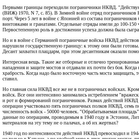
Первыми границы переходили пограничники НКВД. "Действуя 
(ВИЖ) 1970, N 7, с. 85). В Зимней войне отряд пограничнико
порт. Через 5 лет в войне с Японией из состава пограничнико
винтовками и гранатами. Отдельные отряды имели до 100-150 ч
Первостепенную роль в достижении успеха должна была сыграть
Но и в войне с Германией пограничные войска НКВД действова
нарушили государственную границу: к этому они были готовы.
Десант захватил плацдарм, при этом десантникам оказали помо
Интересная вещь. Такие же отборные и отлично тренированны
нападения и защите мостов и отдавали их почти без боя. Когд
храбрость. Когда надо было восточную часть моста защищать, 
ставил.
Но главная сила НКВД все же не в пограничных войсках. Кро
войск. Все они интенсивно занимались истреблением "вражеск
и рот и формирований пограничников. Размах действий НКВД п
операции участвовало пять пограничных полков НКВД, семь п
численность войск - 50000 человек. "Обрабатываемая площадь" 
данные по операциям, проводимым в 1940 году в Эстонии, Литв
материалов на эту тему не о палачах, а об их жертвах?
1940 год по интенсивности действий НКВД превосходил и 1944
не только в Катыни, а по крайней мере в двух других местах, 