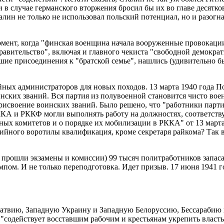
 в случае германского вторжения бросил бы их во главе десятко
лин не только не использовал польский потенциал, но и разогна
мент, когда "финская военщина начала вооруженные провокации
равительство", включая и главного чекиста "свободной демокра
вшие присоединения к "братской семье", нашлись (удивительно 
ийных администраторов для новых походов. 13 марта 1940 года 
ских званий. Вся партия из полувоенной становится чисто вое
присвоение воинских званий. Было решено, что "работники пар
РККА и РККФ могли выполнять работу на должностях, соответс
ых комитетов и о порядке их мобилизации в РККА" от 13 марта 
ийного воротилы квалификация, кроме секретаря райкома? Так в
 е. прошли экзамены и комиссии) 99 тысяч политработников запа
пом. И не только переподготовка. Идет призыв. 17 июня 1941 
Латвию, Западную Украину и Западную Белоруссию, Бессарабию 
"содействует восставшим рабочим и крестьянам укрепить власть