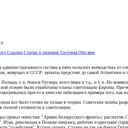
:43
ного
Ссылки
Статьи о здоровье
Гостевая
Обо мне
 административного состава в пяти польских воеводствах от со
ов, живущих в СССР: захваты предстоят до самой Атлантики и
ольшу, т. к. боялся Гитлера, хотел мира и т.д.. и т. п. Но ком
еской основе были отработаны планы советизации Европы. Приче
атривалась просто в качестве небольшого примера того, как на
ина все было готово не только в теории. Советские штабы разра
 полной готовности к советизации.
л приказ чекистам: "Армии Белорусского фронта с рассветом 17 
". Итак, революция в Польше началась, рабочие и крестьяне спр
ласти "содействия". Кстати сказать, Сталин не так уж боялся Ги