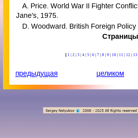
A. Price. World War II Fighter Confl
Jane's, 1975.
D. Woodward. British Foreign Policy
Страниц
[
1
|
2
|
3
|
4
|
5
|
6
|
7
|
8
|
9
|
10
|
11
|
12
|
1
предыдущая
целиком